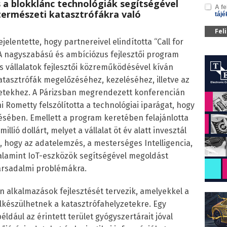
s a blokklánc technológiák segítségével
A fe
természeti katasztrófákra való
tájé
Fel
elentette, hogy partnereivel elindította “Call for
A nagyszabású és ambíciózus fejlesztői program
s vállalatok fejlesztői közreműködésével kíván
atasztrófák megelőzéséhez, kezeléséhez, illetve az
eletekhez. A Párizsban megrendezett konferencián
i Rometty felszólította a technológiai iparágat, hogy
sében. Emellett a program keretében felajánlotta
illió dollárt, melyet a vállalat öt év alatt invesztál
 hogy az adatelemzés, a mesterséges Intelligencia,
 valamint IoT-eszközök segítségével megoldást
társadalmi problémákra.
n alkalmazások fejlesztését tervezik, amelyekkel a
lkészülhetnek a katasztrófahelyzetekre. Egy
éldául az érintett terület gyógyszertárait jóval