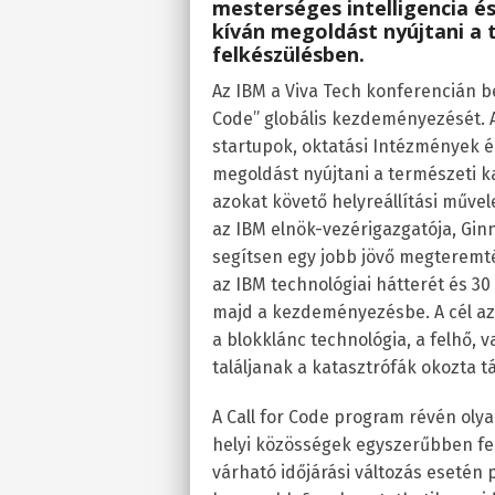
mesterséges intelligencia é
kíván megoldást nyújtani a 
felkészülésben.
Az IBM a Viva Tech konferencián bej
Code” globális kezdeményezését. 
startupok, oktatási Intézmények é
megoldást nyújtani a természeti k
azokat követő helyreállítási műv
az IBM elnök-vezérigazgatója, Ginn
segítsen egy jobb jövő megteremté
az IBM technológiai hátterét és 30 m
majd a kezdeményezésbe. A cél az,
a blokklánc technológia, a felhő,
találjanak a katasztrófák okozta 
A Call for Code program révén olya
helyi közösségek egyszerűbben fe
várható időjárási változás esetén p