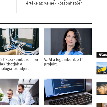
értéke az MI-nek köszönhetően
TECHN
vő IT-szakemberei már
Az AI a legemberibb IT
lakíthatják a
projekt
nológia trendjeit