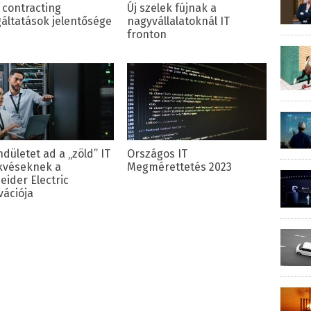
T contracting
Új szelek fújnak a
gáltatások jelentősége
nagyvállalatoknál IT
fronton
ndületet ad a „zöld” IT
Országos IT
kvéseknek a
Megmérettetés 2023
eider Electric
vációja