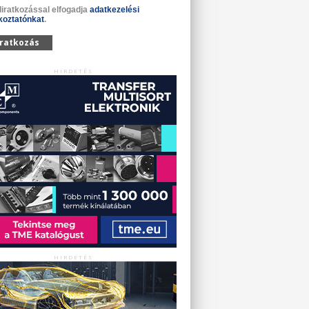
liratkozással elfogadja
adatkezelési
koztatónkat
.
iratkozás
HIRDETÉS
HIRDETÉS