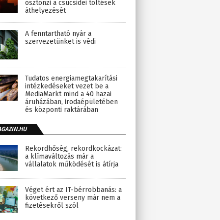
ösztönzi a csúcsidei töltések
áthelyezését
A fenntartható nyár a
szervezetünket is védi
Tudatos energiamegtakarítási
intézkedéseket vezet be a
MediaMarkt mind a 40 hazai
áruházában, irodaépületében
és központi raktárában
AGAZIN.HU
Rekordhőség, rekordkockázat:
a klímaváltozás már a
vállalatok működését is átírja
Véget ért az IT-bérrobbanás: a
következő verseny már nem a
fizetésekről szól