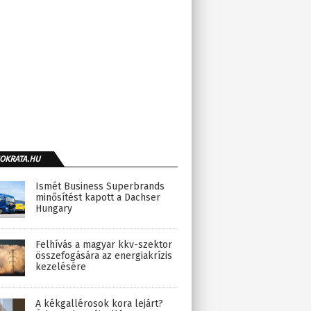
OKRATA.HU
Ismét Business Superbrands
minősítést kapott a Dachser
Hungary
Felhívás a magyar kkv-szektor
összefogására az energiakrízis
kezelésére
A kékgallérosok kora lejárt?