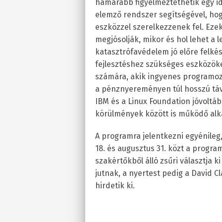
hamarabb figyelmeztethetik egy idő
elemző rendszer segítségével, hog
eszközzel szerelkezzenek fel. Ezek
megjósolják, mikor és hol lehet a l
katasztrófavédelem jó előre felkés
fejlesztéshez szükséges eszközöket
számára, akik ingyenes programozó
a pénznyereményen túl hosszú távú
IBM és a Linux Foundation jóvoltából
körülmények között is működő alka
A programra jelentkezni egyénileg
18. és augusztus 31. közt a progr
szakértőkből álló zsűri választja 
jutnak, a nyertest pedig a David C
hirdetik ki.