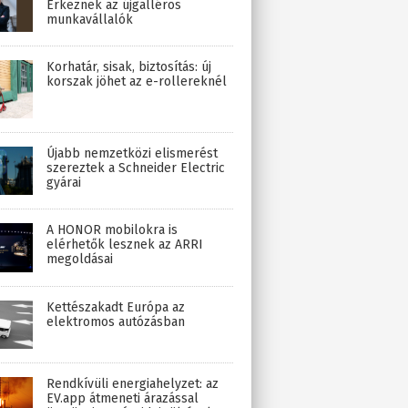
Érkeznek az újgalléros
munkavállalók
Korhatár, sisak, biztosítás: új
korszak jöhet az e-rollereknél
Újabb nemzetközi elismerést
szereztek a Schneider Electric
gyárai
A HONOR mobilokra is
elérhetők lesznek az ARRI
megoldásai
Kettészakadt Európa az
elektromos autózásban
Rendkívüli energiahelyzet: az
EV.app átmeneti árazással