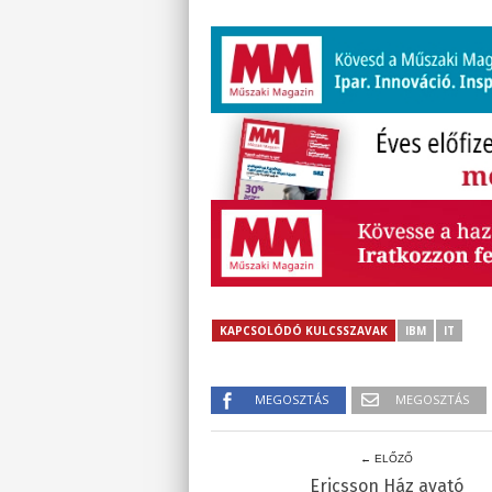
KAPCSOLÓDÓ KULCSSZAVAK
IBM
IT
MEGOSZTÁS
MEGOSZTÁS
← ELŐZŐ
Ericsson Ház avató