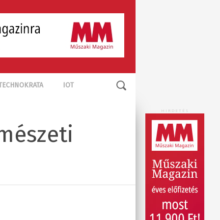
TECHNOKRATA
IOT
HIRDETÉS
rmészeti