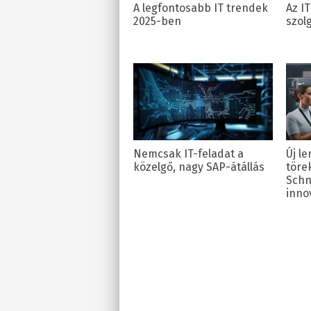
A legfontosabb IT trendek
Az I
2025-ben
szol
Nemcsak IT-feladat a
Új le
közelgő, nagy SAP-átállás
töre
Schn
inno