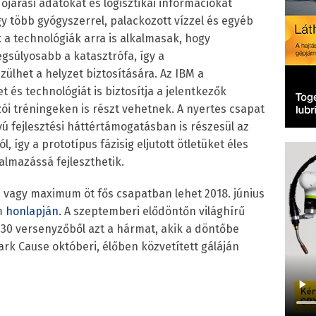
járási adatokat és logisztikai információkat
y több gyógyszerrel, palackozott vízzel és egyéb
 a technológiák arra is alkalmasak, hogy
egsúlyosabb a katasztrófa, így a
zülhet a helyzet biztosítására. Az IBM a
 és technológiát is biztosítja a jelentkezők
i tréningeken is részt vehetnek. A nyertes csapat
 fejlesztési háttértámogatásban is részesül az
, így a prototípus fázisig eljutott ötletüket éles
lmazássá fejleszthetik.
, vagy maximum öt fős csapatban lehet 2018. június
am
honlapján.
A szeptemberi elődöntőn világhírű
ki 30 versenyzőből azt a hármat, akik a döntőbe
lark Cause októberi, élőben közvetített gáláján