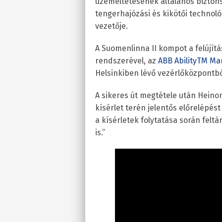
üzemeltetésének általános biztons
tengerhajózási és kikötői technol
vezetője.
A Suomenlinna II kompot a felújít
rendszerével, az
ABB Ability
TM
Mar
Helsinkiben lévő vezérlőközpontbó
A sikeres út megtétele után Heinon
kísérlet terén jelentős előrelépést
a kísérletek folytatása során felt
is.”