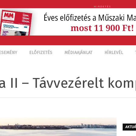
HIRDETÉS
ESEMÉNY
ELŐFIZETÉS
MÉDIAAJÁNLAT
HÍRLEVÉL
 II – Távvezérelt kom
AKTUÁ