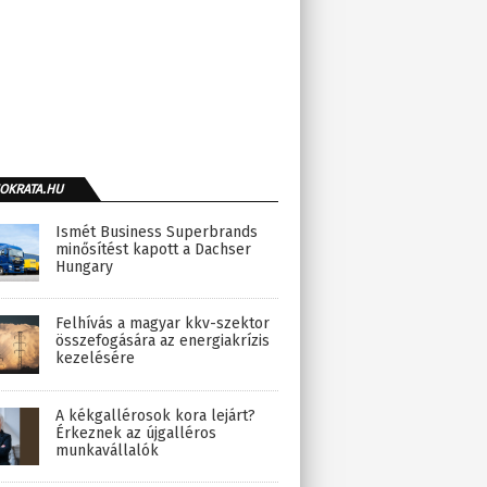
OKRATA.HU
Ismét Business Superbrands
minősítést kapott a Dachser
Hungary
Felhívás a magyar kkv-szektor
összefogására az energiakrízis
kezelésére
A kékgallérosok kora lejárt?
Érkeznek az újgalléros
munkavállalók