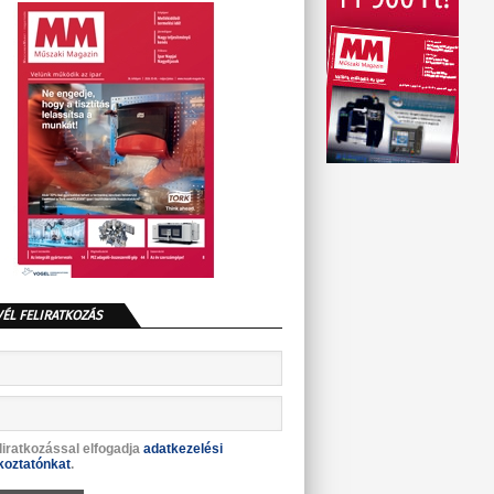
VÉL FELIRATKOZÁS
liratkozással elfogadja
adatkezelési
koztatónkat
.