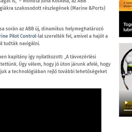
ágát is,” – mondta Juha Koskela, az ABB
ógiákra szakosodott részlegének (Marine &Ports)
ása során az ABB új, dinamikus helymeghatározó
ine Pilot Control
-lal szerelték fel, amivel a hajót a
l tudták navigálni.
en kapitány így nyilatkozott: „A távvezérlési
 tettünk. Úgy vélem, hogy jó úton járunk afelé, hogy
árjuk a technológiában rejlő további lehetőségeket