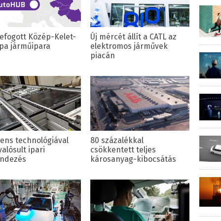
efogott Közép-Kelet-
Új mércét állít a CATL az
pa járműipara
elektromos járművek
piacán
ens technológiával
80 százalékkal
alósult ipari
csökkentett teljes
ndezés
károsanyag-kibocsátás