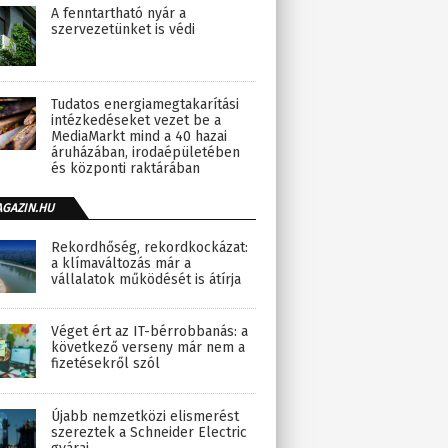
A fenntartható nyár a
szervezetünket is védi
Tudatos energiamegtakarítási
intézkedéseket vezet be a
MediaMarkt mind a 40 hazai
áruházában, irodaépületében
és központi raktárában
AGAZIN.HU
Rekordhőség, rekordkockázat:
a klímaváltozás már a
vállalatok működését is átírja
Véget ért az IT-bérrobbanás: a
következő verseny már nem a
fizetésekről szól
Újabb nemzetközi elismerést
szereztek a Schneider Electric