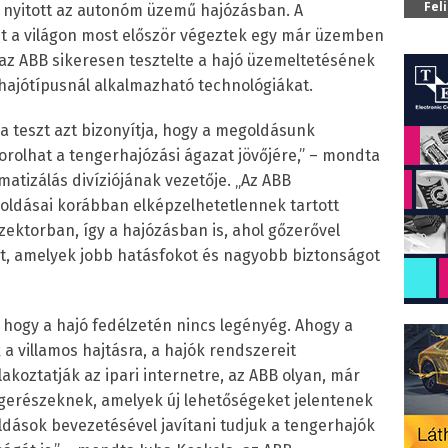
Fel
et nyitott az autonóm üzemű hajózásban. A
yet a világon most először végeztek egy már üzemben
 az ABB sikeresen tesztelte a hajó üzemeltetésének
 hajótípusnál alkalmazható technológiákat.
a teszt azt bizonyítja, hogy a megoldásunk
orolhat a tengerhajózási ágazat jövőjére,” – mondta
matizálás divíziójának vezetője. „Az ABB
oldásai korábban elképzelhetetlennek tartott
zektorban, így a hajózásban is, ahol gőzerővel
at, amelyek jobb hatásfokot és nagyobb biztonságot
 hogy a hajó fedélzetén nincs legényég. Ahogy a
a villamos hajtásra, a hajók rendszereit
lakoztatják az ipari internetre, az ABB olyan, már
gerészeknek, amelyek új lehetőségeket jelentenek
ldások bevezetésével javítani tudjuk a tengerhajók