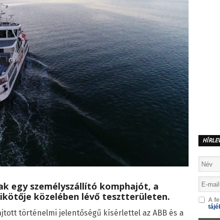
HÍRLE
ak egy személyszállító komphajót, a
kikötője közelében lévő tesztterületen.
A fe
tájé
jtott történelmi jelentőségű kísérlettel az ABB és a