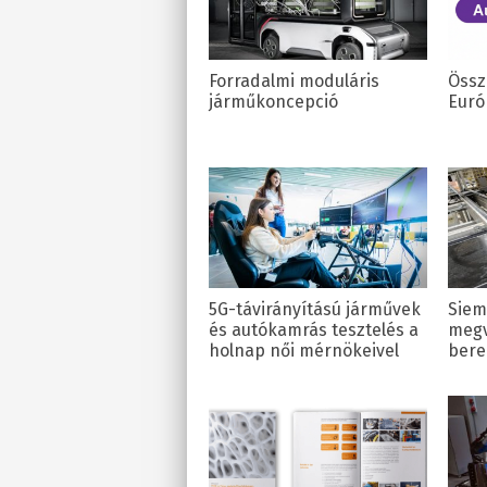
Forradalmi moduláris
Össz
járműkoncepció
Euró
5G-távirányítású járművek
Siem
és autókamrás tesztelés a
megv
holnap női mérnökeivel
bere