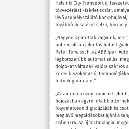
Helsinki City Transport új fejezet
távvezérlési kísérlet során, amel
lévő személyszállító komphajóval,
továbbfejlesztését célzó, bármely
„Nagyon izgatottak vagyunk, mert 
potenciálisan jelentős hatást gyak
Peter Terwiesch, az ABB Ipari Auto
legkorszerűbb automatizálási meg
dolgokat váltanak valóra számos s
keresik azokat az új technológiák
tudnak garantálni.”
„Az autonóm üzem nem azt jelenti,
hajózásban egyre inkább áttérnek 
folyamatosan digitalizálják és csat
meglévő megoldásokat ajánl a ten
számukra. Az új technológiai mego