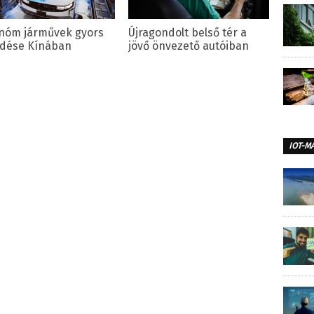
nóm járművek gyors
Újragondolt belső tér a
edése Kínában
jövő önvezető autóiban
IOT-M