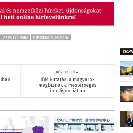
JÁRMŰTECHNIKA
NÉPSZERŰ TUDOMÁNY
TECHN
KÖVETKEZŐ →
aiban
IBM kutatás: a magyarok
megbíznak a mesterséges
intelligenciában