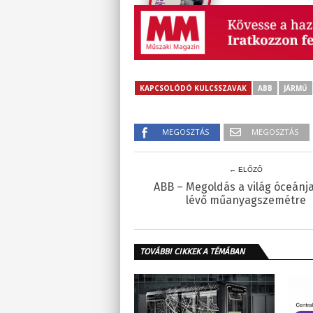
KAPCSOLÓDÓ KULCSSZAVAK
ABB
JÁRMŰ
MEGOSZTÁS
MEGOSZTÁS
← ELŐZŐ
ABB – Megoldás a világ óceánj
lévő műanyagszemétre
TOVÁBBI CIKKEK A TÉMÁBAN