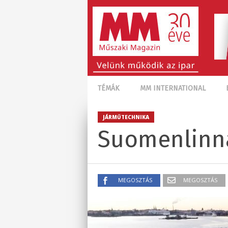
TÉMÁK
MM INTERNATIONAL
JÁRMŰTECHNIKA
Suomenlinna
MEGOSZTÁS
MEGOSZTÁS