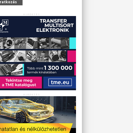
iratkozás
HIRDETÉS
HIRDETÉS