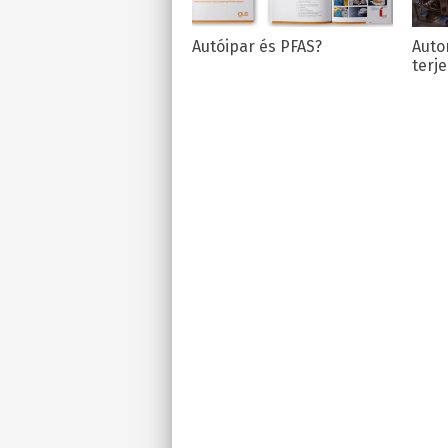
Autóipar és PFAS?
Auto
terj