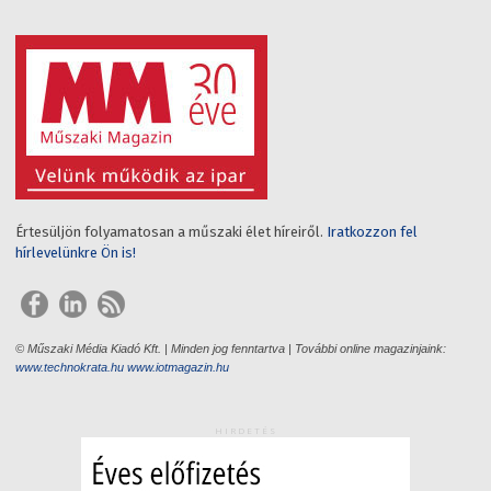
Értesüljön folyamatosan a műszaki élet híreiről.
Iratkozzon fel
hírlevelünkre Ön is!
© Műszaki Média Kiadó Kft. | Minden jog fenntartva | További online magazinjaink:
www.technokrata.hu
www.iotmagazin.hu
HIRDETÉS