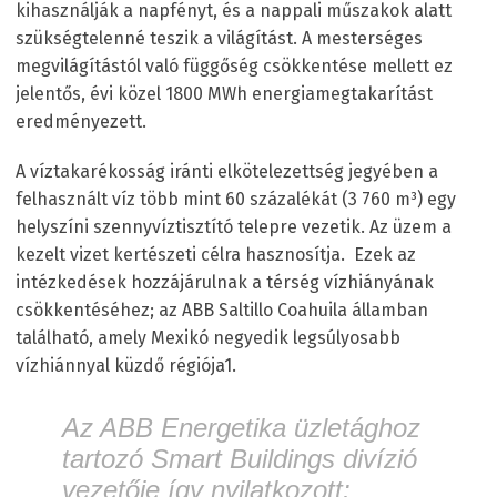
kihasználják a napfényt, és a nappali műszakok alatt
szükségtelenné teszik a világítást. A mesterséges
megvilágítástól való függőség csökkentése mellett ez
jelentős, évi közel 1800 MWh energiamegtakarítást
eredményezett.
A víztakarékosság iránti elkötelezettség jegyében a
felhasznált víz több mint 60 százalékát (3 760 m³) egy
helyszíni szennyvíztisztító telepre vezetik. Az üzem a
kezelt vizet kertészeti célra hasznosítja. Ezek az
intézkedések hozzájárulnak a térség vízhiányának
csökkentéséhez; az ABB Saltillo Coahuila államban
található, amely Mexikó negyedik legsúlyosabb
vízhiánnyal küzdő régiója
1
.
Az ABB Energetika üzletághoz
tartozó Smart Buildings divízió
vezetője így nyilatkozott: