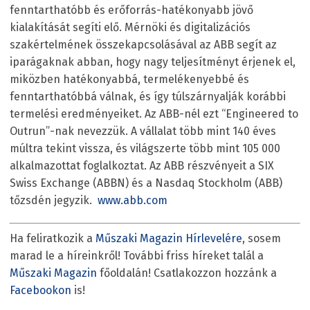
fenntarthatóbb és erőforrás-hatékonyabb jövő
kialakítását segíti elő. Mérnöki és digitalizációs
szakértelmének összekapcsolásával az ABB segít az
iparágaknak abban, hogy nagy teljesítményt érjenek el,
miközben hatékonyabbá, termelékenyebbé és
fenntarthatóbbá válnak, és így túlszárnyalják korábbi
termelési eredményeiket. Az ABB-nél ezt “Engineered to
Outrun”-nak nevezzük. A vállalat több mint 140 éves
múltra tekint vissza, és világszerte több mint 105 000
alkalmazottat foglalkoztat. Az ABB részvényeit a SIX
Swiss Exchange (ABBN) és a Nasdaq Stockholm (ABB)
tőzsdén jegyzik.
www.abb.com
Ha feliratkozik a
Műszaki Magazin Hírlevelére
, sosem
marad le a híreinkről! További friss híreket talál a
Műszaki Magazin
főoldalán! Csatlakozzon hozzánk a
Facebookon
is!