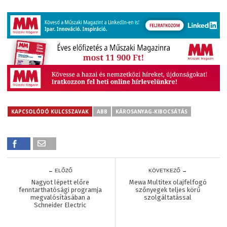
KAPCSOLÓDÓ KULCSSZAVAK
ABB
KÁROSANYAG-KIBOCSÁTÁS
← ELŐZŐ
KÖVETKEZŐ →
Nagyot lépett előre
Mewa Multitex olajfelfogó
fenntarthatósági programja
szőnyegek teljes körű
megvalósításában a
szolgáltatással
Schneider Electric