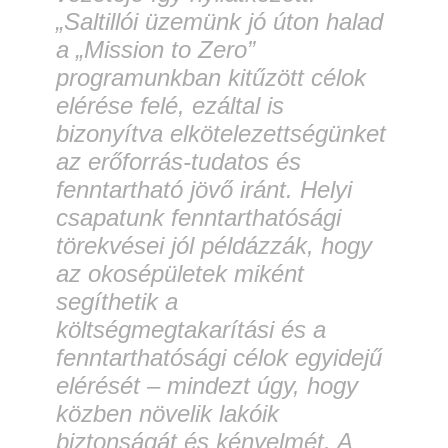
„Saltillói üzemünk jó úton halad
a „Mission to Zero”
programunkban kitűzött célok
elérése felé, ezáltal is
bizonyítva elkötelezettségünket
az erőforrás-tudatos és
fenntartható jövő iránt. Helyi
csapatunk fenntarthatósági
törekvései jól példázzák, hogy
az okosépületek miként
segíthetik a
költségmegtakarítási és a
fenntarthatósági célok egyidejű
elérését – mindezt úgy, hogy
közben növelik lakóik
biztonságát és kényelmét. A