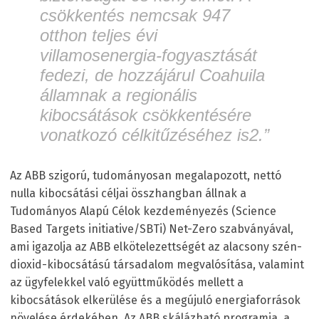
csökkentés nemcsak 947
otthon teljes évi
villamosenergia-fogyasztását
fedezi, de hozzájárul Coahuila
államnak a regionális
kibocsátások csökkentésére
vonatkozó célkitűzéséhez is
2
.”
Az ABB szigorú, tudományosan megalapozott, nettó
nulla kibocsátási céljai összhangban állnak a
Tudományos Alapú Célok kezdeményezés (Science
Based Targets initiative/SBTi) Net-Zero szabványával,
ami igazolja az ABB elkötelezettségét az alacsony szén-
dioxid-kibocsátású társadalom megvalósítása, valamint
az ügyfelekkel való együttműködés mellett a
kibocsátások elkerülése és a megújuló energiaforrások
növelése érdekében. Az ABB skálázható programja, a