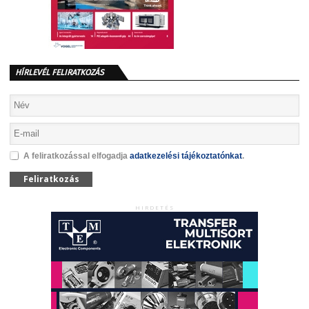
HÍRLEVÉL FELIRATKOZÁS
A feliratkozással elfogadja
adatkezelési tájékoztatónkat
.
Feliratkozás
HIRDETÉS