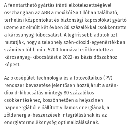
A fenntartható gyártás iránti elkötelezettségével
összhangban az ABB a mexikói Saltillóban található,
terhelési központokat és biztonsági kapcsolókat gyártó
üzeme az elmúlt két évben 80 százalékkal csökkentette
a károsanyag-kibocsátást. A legfrissebb adatok azt
mutatják, hogy a telephely szén-dioxid-egyenértékben
számítva több mint 5200 tonnával csökkentette a
károsanyag-kibocsátást a 2022-es bázisidőszakhoz
képest.
Az okosépület-technológia és a fotovoltaikus (PV)
rendszer bevezetése jelentősen hozzájárult a szén-
dioxid-kibocsátás mintegy 80 százalékos
csökkentéséhez, köszönhetően a helyszínen
napenergiából előállított villamos energiának, a
zöldenergia-beszerzések integrálásának és az
energiatermelékenység optimalizálásának.