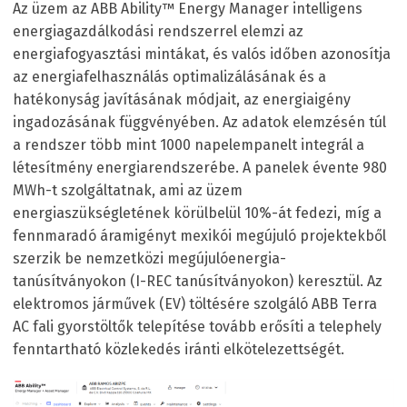
Az üzem az ABB Ability™ Energy Manager intelligens
energiagazdálkodási rendszerrel elemzi az
energiafogyasztási mintákat, és valós időben azonosítja
az energiafelhasználás optimalizálásának és a
hatékonyság javításának módjait, az energiaigény
ingadozásának függvényében. Az adatok elemzésén túl
a rendszer több mint 1000 napelempanelt integrál a
létesítmény energiarendszerébe. A panelek évente 980
MWh-t szolgáltatnak, ami az üzem
energiaszükségletének körülbelül 10%-át fedezi, míg a
fennmaradó áramigényt mexikói megújuló projektekből
szerzik be nemzetközi megújulóenergia-
tanúsítványokon (I-REC tanúsítványokon) keresztül. Az
elektromos járművek (EV) töltésére szolgáló ABB Terra
AC fali gyorstöltők telepítése tovább erősíti a telephely
fenntartható közlekedés iránti elkötelezettségét.