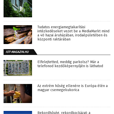
Tudatos energiamegtakarítási
intézkedéseket vezet be a MediaMarkt mind
a 40 hazai áruházában, irodaépületében és
központi raktárában
IOT-MAGAZIN.HU
Elfelejtetted, meddig parkolsz? Már a
telefonod kezdőképernyőjén is láthatod
Az extrém hőség ellenére is Európa élén a
magyar csemegekukorica
Rekordhőség, rekordkockázat: a