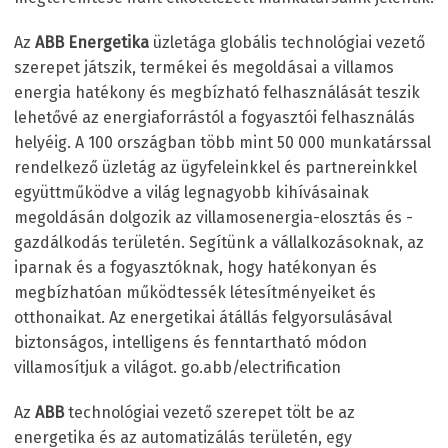
Az
ABB Energetika
üzletága globális technológiai vezető
szerepet játszik, termékei és megoldásai a villamos
energia hatékony és megbízható felhasználását teszik
lehetővé az energiaforrástól a fogyasztói felhasználás
helyéig. A 100 országban több mint 50 000 munkatárssal
rendelkező üzletág az ügyfeleinkkel és partnereinkkel
együttműködve a világ legnagyobb kihívásainak
megoldásán dolgozik az villamosenergia-elosztás és ­
gazdálkodás területén. Segítünk a vállalkozásoknak, az
iparnak és a fogyasztóknak, hogy hatékonyan és
megbízhatóan működtessék létesítményeiket és
otthonaikat. Az energetikai átállás felgyorsulásával
biztonságos, intelligens és fenntartható módon
villamosítjuk a világot. go.abb/electrification
Az
ABB
technológiai vezető szerepet tölt be az
energetika és az automatizálás területén, egy