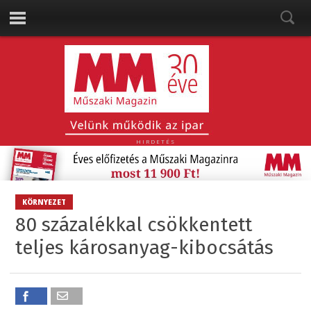
HIRDETÉS
KÖRNYEZET
80 százalékkal csökkentett
teljes károsanyag-kibocsátás