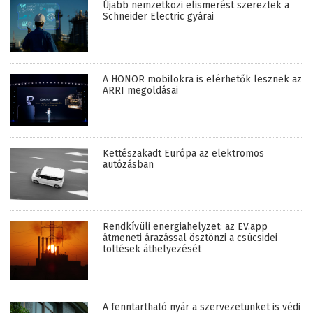
Újabb nemzetközi elismerést szereztek a
Schneider Electric gyárai
A HONOR mobilokra is elérhetők lesznek az
ARRI megoldásai
Kettészakadt Európa az elektromos
autózásban
Rendkívüli energiahelyzet: az EV.app
átmeneti árazással ösztönzi a csúcsidei
töltések áthelyezését
A fenntartható nyár a szervezetünket is védi