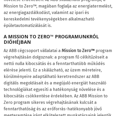
Mission to Zero™, magában foglalja az energiatermelést,
az energiagazdálkodást, valamint az ipari és
kereskedelmi tevékenységekben alkalmazható
épületautomatizálását is.
A MISSION TO ZERO™ PROGRAMUNKRÓL
DIÓHÉJBAN
Az ABB cégcsoport vállalatai a
Mission to Zero™
program
végrehajtásán dolgoznak: a program fő célkitűzéseit a
nettó nulla kibocsátás és a fenntarthatóbb működés
elérése jelenti. Ez a skálázható, az üzem méreteire,
körülményeire adaptálható keretrendszer az ABB
digitális megoldásait és a megújuló energiát használó
technológiákat egyesíti a hatékonyság növelése és a
kibocsátás csökkentése érdekében. Az ABB Mission to
Zero program sikeres végrehajtásának kulcsát a
fenntarthatóság és az erőforrás-hatékonyabb jövő
megteremtése iránt elkötelezett munkatársaink jelentik.