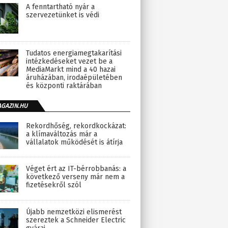
A fenntartható nyár a
szervezetünket is védi
Tudatos energiamegtakarítási
intézkedéseket vezet be a
MediaMarkt mind a 40 hazai
áruházában, irodaépületében
és központi raktárában
AGAZIN.HU
Rekordhőség, rekordkockázat:
a klímaváltozás már a
vállalatok működését is átírja
Véget ért az IT-bérrobbanás: a
következő verseny már nem a
fizetésekről szól
Újabb nemzetközi elismerést
szereztek a Schneider Electric