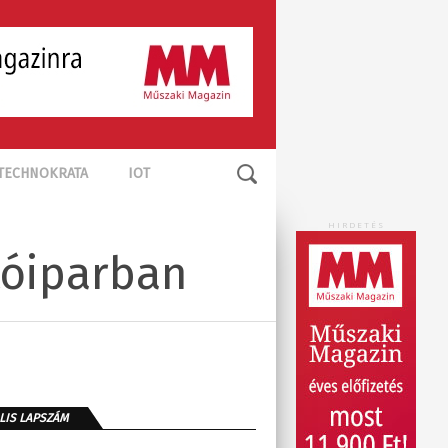
TECHNOKRATA
IOT
HIRDETÉS
tóiparban
LIS LAPSZÁM