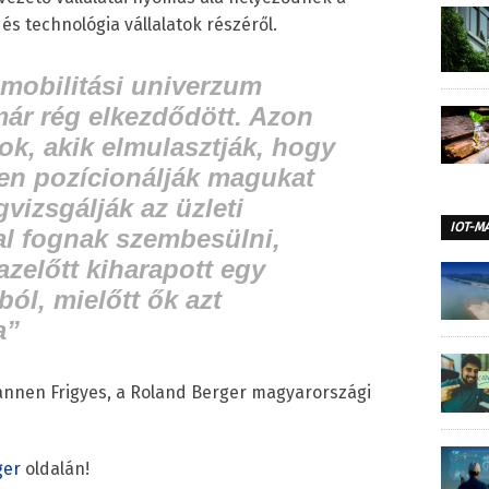
 és technológia vállalatok részéről.
 mobilitási univerzum
már rég elkezdődött. Azon
tok, akik elmulasztják, hogy
en pozícionálják magukat
izsgálják az üzleti
IOT-M
al fognak szembesülni,
azelőtt kiharapott egy
ból, mielőtt ők azt
a”
annen Frigyes, a Roland Berger magyarországi
ger
oldalán!