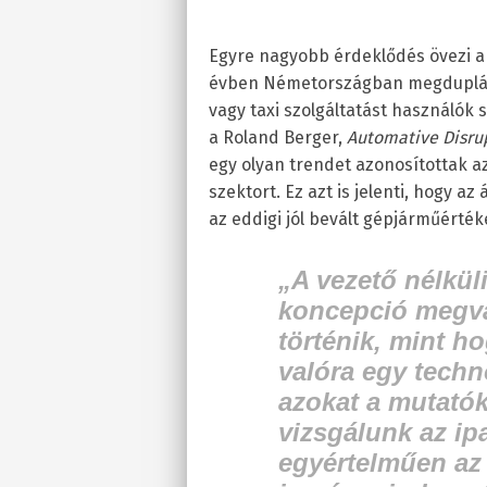
Egyre nagyobb érdeklődés övezi a 
évben Németországban megduplázód
vagy taxi szolgáltatást használók
a Roland Berger,
Automative Disru
egy olyan trendet azonosítottak az
szektort. Ez azt is jelenti, hogy a
az eddigi jól bevált gépjárműérték
„A vezető nélküli
koncepció megv
történik, mint h
valóra egy techn
azokat a mutatók
vizsgálunk az ip
egyértelműen az 