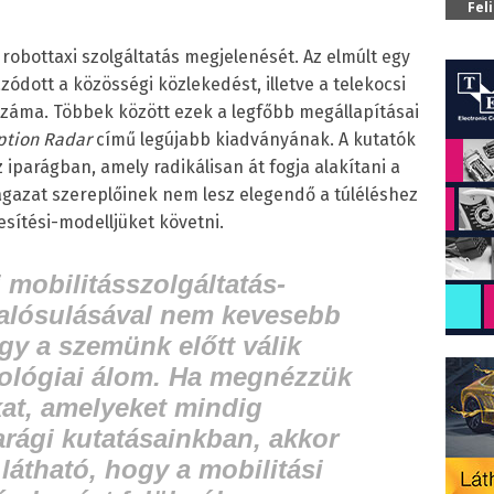
Fel
robottaxi szolgáltatás megjelenését. Az elmúlt egy
ott a közösségi közlekedést, illetve a telekocsi
 száma. Többek között ezek a legfőbb megállapításai
ption Radar
című legújabb kiadványának. A kutatók
 iparágban, amely radikálisan át fogja alakítani a
z ágazat szereplőinek nem lesz elegendő a túléléshez
esítési-modelljüket követni.
 mobilitásszolgáltatás-
alósulásával nem kevesebb
ogy a szemünk előtt válik
ológiai álom.
Ha megnézzük
at, amelyeket mindig
arági kutatásainkban, akkor
látható, hogy a mobilitási