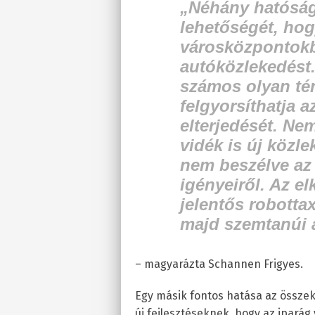
„Néhány hatóság
lehetőségét, hogy
városközpontokb
autóközlekedést.
számos olyan té
felgyorsíthatja az
elterjedését.
Nem
vidék is új közle
nem beszélve az
igényeiről. Az e
jelentős robotta
majd szemtanúi a
– magyarázta Schannen Frigyes.
Egy másik fontos hatása az össze
új fejlesztéseknek, hogy az iparág