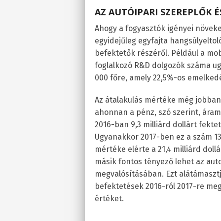
AZ AUTÓIPARI SZEREPLŐK 
Ahogy a fogyasztók igényei növeke
egyidejűleg egyfajta hangsúlyeltol
befektetők részéről. Például a mob
foglalkozó R&D dolgozók száma ugr
000 főre, amely 22,5%-os emelkedé
Az átalakulás mértéke még jobban
ahonnan a pénz, szó szerint, áram
2016-ban 9,3 milliárd dollárt fekte
Ugyanakkor 2017-ben ez a szám 1
mértéke elérte a 21,4 milliárd doll
másik fontos tényező lehet az aut
megvalósításában. Ezt alátámasztj
befektetések 2016-ról 2017-re megd
értéket.