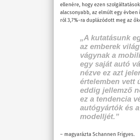
ellenére, hogy ezen szolgáltatá
alacsonyabb, az elmúlt egy évben i
ról 3,7%-ra duplázódott meg az ő
„A kutatásunk e
az emberek világ
vágynak a mobili
egy saját autó v
nézve ez azt jele
értelemben vett 
eddig jellemző n
ez a tendencia vé
autógyártók és a 
modelljét.”
– magyarázta Schannen Frigyes.