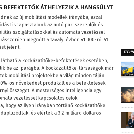
ÉS BEFEKTETŐK ÁTHELYEZIK A HANGSÚLYT
dnek az új mobilitási modellek irányába, azzal
ódást is tapasztalunk az autóipari szereplők és
ilitás szolgáltatásokkal és automata vezetéssel
ásszerűen megnőtt a tavalyi évben 41 000-ről 51
st jelent.
TECHN
 látható a kockázatitőke-befektetések esetében,
lik be az iparágba. A kockázatitőke-társaságok már
ttek mobilitási projektekbe a világ minden táján.
30%-os növekedést produkált és a befektetések
árnyi összeget. A mesterséges intelligencia egy
omata vezetéssel kapcsolatos célok
a, hogy az ilyen irányban történő kockázatitőke
uplázódtak, és elérték a 3,2 milliárd dolláros