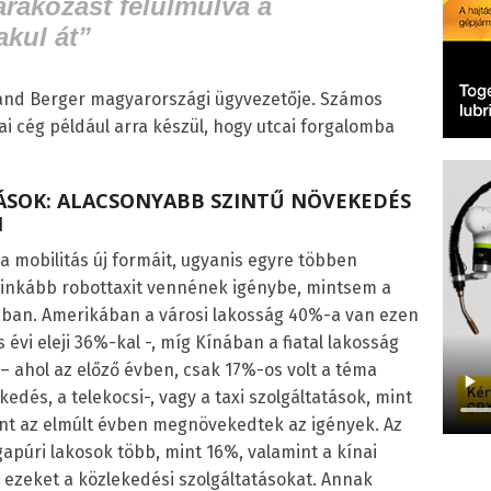
rakozást felülmúlva a
akul át”
and Berger magyarországi ügyvezetője. Számos
ai cég például arra készül, hogy utcai forgalomba
ÁSOK: ALACSONYABB SZINTŰ NÖVEKEDÉS
N
a mobilitás új formáit, ugyanis egyre többen
 inkább robottaxit vennének igénybe, mintsem a
osban. Amerikában a városi lakosság 40%-a van ezen
vi eleji 36%-kal -, míg Kínában a fiatal lakosság
 – ahol az előző évben, csak 17%-os volt a téma
edés, a telekocsi-, vagy a taxi szolgáltatások, mint
iránt az elmúlt évben megnövekedtek az igények. Az
apúri lakosok több, mint 16%, valamint a kínai
 ezeket a közlekedési szolgáltatásokat. Annak