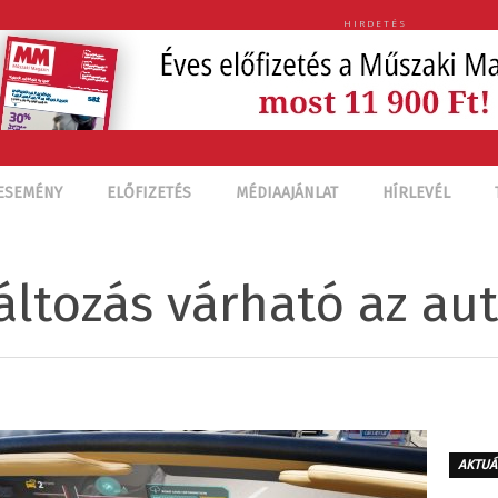
HIRDETÉS
ESEMÉNY
ELŐFIZETÉS
MÉDIAAJÁNLAT
HÍRLEVÉL
áltozás várható az au
AKTUÁ