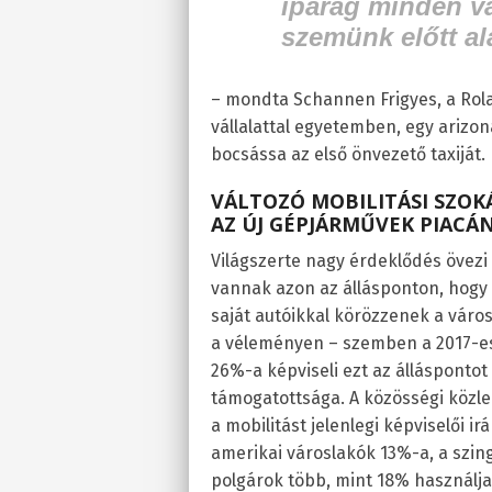
iparág minden vá
szemünk előtt al
– mondta Schannen Frigyes, a Rol
vállalattal egyetemben, egy arizon
bocsássa az első önvezető taxiját.
VÁLTOZÓ MOBILITÁSI SZOK
AZ ÚJ GÉPJÁRMŰVEK PIACÁ
Világszerte nagy érdeklődés övezi 
vannak azon az állásponton, hogy
saját autóikkal körözzenek a vár
a véleményen – szemben a 2017-es é
26%-a képviseli ezt az álláspontot
támogatottsága. A közösségi közlek
a mobilitást jelenlegi képviselői 
amerikai városlakók 13%-a, a szing
polgárok több, mint 18% használja