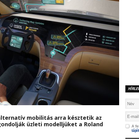
HÍRLE
ternatív mobilitás arra késztetik az
ondolják üzleti modelljüket a Roland
A fe
tájé