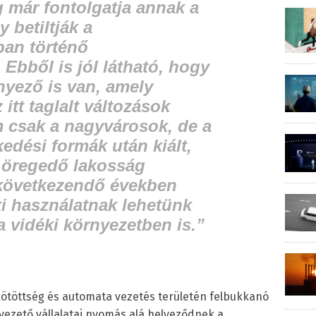
 már fontolgatja annak a
 betiltják a
an történő
 Ebből is jól látható, hogy
nyező is van, amely
 itt taglalt változások
 csak a nagyvárosok, de a
kedési formák után kiált,
 öregedő lakosság
lkövetkezendő években
xi használatnak lehetünk
 vidéki környezetben is.”
kötöttség és automata vezetés területén felbukkanó
 vezető vállalatai nyomás alá helyeződnek a