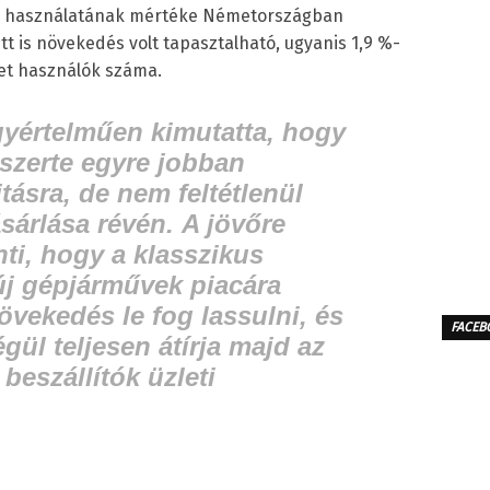
sok használatának mértéke Németországban
tt is növekedés volt tapasztalható, ugyanis 1,9 %-
ket használók száma.
gyértelműen kimutatta, hogy
szerte egyre jobban
tásra, de nem feltétlenül
ásárlása révén.
A jövőre
nti, hogy a klasszikus
új gépjárművek piacára
övekedés le fog lassulni, és
FACEB
gül teljesen átírja majd az
beszállítók üzleti