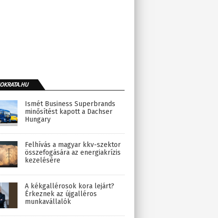
OKRATA.HU
Ismét Business Superbrands
minősítést kapott a Dachser
Hungary
Felhívás a magyar kkv-szektor
összefogására az energiakrízis
kezelésére
A kékgallérosok kora lejárt?
Érkeznek az újgalléros
munkavállalók