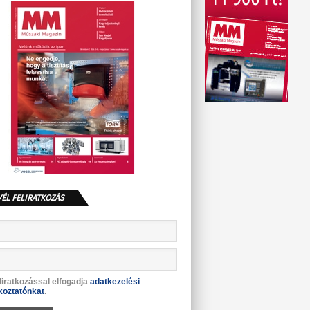
VÉL FELIRATKOZÁS
liratkozással elfogadja
adatkezelési
koztatónkat
.