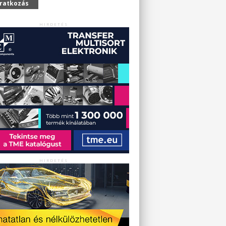
iratkozás
HIRDETÉS
HIRDETÉS