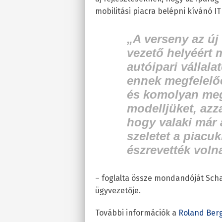
mobilitási piacra belépni kívánó IT
„A verseny az új
vezető helyéért 
autóipari vállala
ennek megfelelő
és komolyan megv
modelljüket, azz
hogy valaki már 
szeletet a piacuk
észrevették voln
– foglalta össze mondandóját Sch
ügyvezetője.
További információk a
Roland Ber