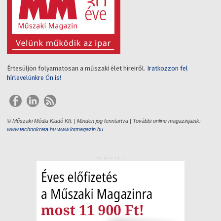
Értesüljön folyamatosan a műszaki élet híreiről.
Iratkozzon fel
hírlevelünkre Ön is!
© Műszaki Média Kiadó Kft. | Minden jog fenntartva | További online magazinjaink:
www.technokrata.hu
www.iotmagazin.hu
HIRDETÉS