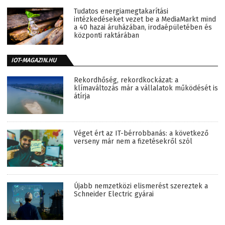
Tudatos energiamegtakarítási
intézkedéseket vezet be a MediaMarkt mind
a 40 hazai áruházában, irodaépületében és
központi raktárában
IOT-MAGAZIN.HU
Rekordhőség, rekordkockázat: a
klímaváltozás már a vállalatok működését is
átírja
Véget ért az IT-bérrobbanás: a következő
verseny már nem a fizetésekről szól
Újabb nemzetközi elismerést szereztek a
Schneider Electric gyárai