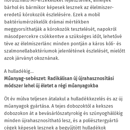
hordozható MI-érzékelőket fejlesztenek, amelyek
bárhol és bármikor képesek lesznek az élelmiszer-
eredetű kórokozók észlelésére. Ezek a mobil
baktériumérzékelők drámai mértékben
meggyorsíthatják a kórokozók tesztelését, napokról
másodpercekre csökkentve a szükséges időt, lehetővé
téve az élelmiszerlánc minden pontján a káros kóli- és
szalmonellabaktériumok jelenlétének észlelését, mielőtt
azok járványt okoznának.
A hulladékig…
Műanyag-sebészet: Radikálisan új újrahasznosítási
módszer lehel új életet a régi műanyagokba
Öt év múlva teljesen átalakul a hulladékkezelés és az új
műanyagok gyártása. A tejes dobozoktól a kekszes
dobozokon át a bevásárlószatyrokig és szúnyoghálókig
minden újrahasznosítható lesz, és a poliésztergyártó
cégek képesek lesznek a begyűjtött hulladékok