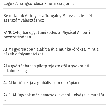
Cégek AI rangsorolása – ne maradjon le!
Bemutatjuk Gabbyt – a Tungaloy MI asszisztensét
szerszámválasztáshoz
FANUC–Fujitsu együttműködés a Physical AI ipari
bevezetésében
Az MI gyorsabban alakítja át a munkaköröket, mint a
cégek a folyamataikat
AI a gyártásban: a pilotprojektektől a gyakorlati
alkalmazásig
Az AI kettéosztja a globális munkaerőpiacot
Az új AI-ügynök már nemcsak javasol – elvégzi a munkát
is