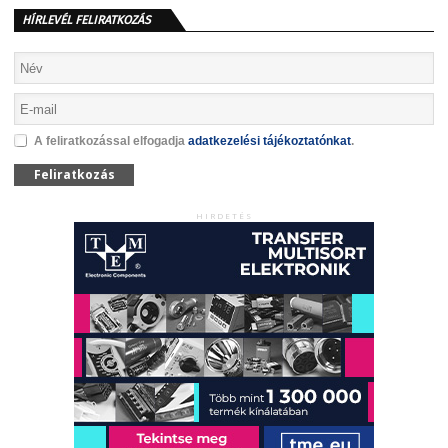
HÍRLEVÉL FELIRATKOZÁS
A feliratkozással elfogadja
adatkezelési tájékoztatónkat
.
Feliratkozás
HIRDETÉS