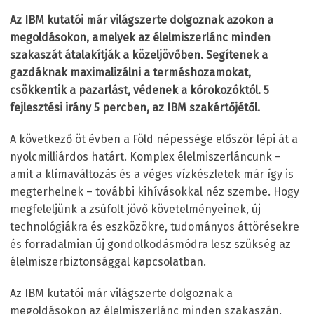
Az IBM kutatói már világszerte dolgoznak azokon a
megoldásokon, amelyek az élelmiszerlánc minden
szakaszát átalakítják a közeljövőben. Segítenek a
gazdáknak maximalizálni a terméshozamokat,
csökkentik a pazarlást, védenek a kórokozóktól. 5
fejlesztési irány 5 percben, az IBM szakértőjétől.
A következő öt évben a Föld népessége először lépi át a
nyolcmilliárdos határt. Komplex élelmiszerláncunk –
amit a klímaváltozás és a véges vízkészletek már így is
megterhelnek – további kihívásokkal néz szembe. Hogy
megfeleljünk a zsúfolt jövő követelményeinek, új
technológiákra és eszközökre, tudományos áttörésekre
és forradalmian új gondolkodásmódra lesz szükség az
élelmiszerbiztonsággal kapcsolatban.
Az IBM kutatói már világszerte dolgoznak a
megoldásokon az élelmiszerlánc minden szakaszán.