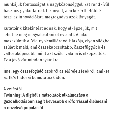
munkájuk fontosságát a nagyközönséggel. Ezt rendkívül
hasznos gyakorlatnak bizonyult, ami közérthetőbbé
teszi az innovációkat, megragadva azok lényegét.
Kutatóink kitekintést adnak, hogy elképzeljük, mit
lehetne még megvalósítani öt év alatt. Amikor
megszületik a Föld nyolcmilliárdodik lakója, olyan világba
születik majd, ami összekapcsoltabb, összefüggőbb és
változóképesebb, mint azt szülei valaha is elképzelték.
Ez a jövő vár mindannyiunkra.
Íme, egy összefoglaló azokról az előrejelzésekről, amiket
az IBM tudósai bemutatnak idén.
A vetéstől…
Twinning: A digitális másolatok alkalmazása a
gazdálkodásban segít kevesebb erőforrással élelmezni
a növekvő populációt