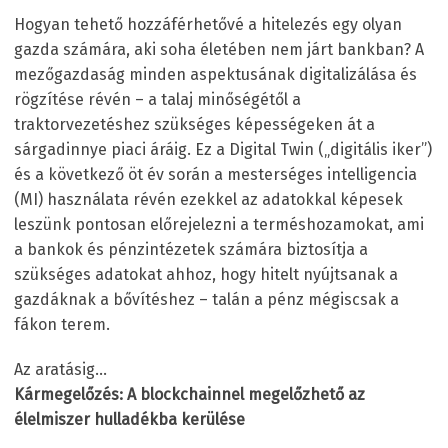
Hogyan tehető hozzáférhetővé a hitelezés egy olyan
gazda számára, aki soha életében nem járt bankban? A
mezőgazdaság minden aspektusának digitalizálása és
rögzítése révén – a talaj minőségétől a
traktorvezetéshez szükséges képességeken át a
sárgadinnye piaci áráig. Ez a Digital Twin („digitális iker”)
és a következő öt év során a mesterséges intelligencia
(MI) használata révén ezekkel az adatokkal képesek
leszünk pontosan előrejelezni a terméshozamokat, ami
a bankok és pénzintézetek számára biztosítja a
szükséges adatokat ahhoz, hogy hitelt nyújtsanak a
gazdáknak a bővítéshez – talán a pénz mégiscsak a
fákon terem.
Az aratásig…
Kármegelőzés: A blockchainnel megelőzhető az
élelmiszer hulladékba kerülése