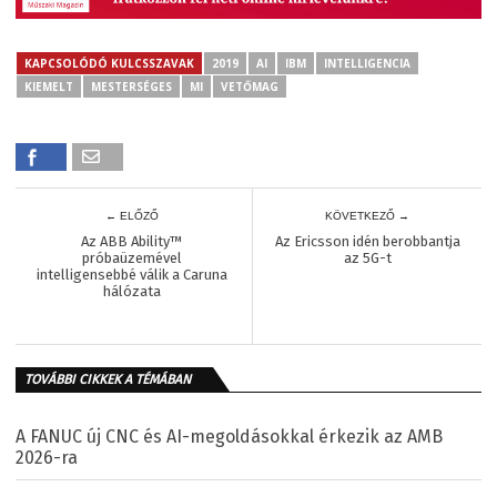
KAPCSOLÓDÓ KULCSSZAVAK
2019
AI
IBM
INTELLIGENCIA
KIEMELT
MESTERSÉGES
MI
VETŐMAG
← ELŐZŐ
KÖVETKEZŐ →
Az ABB Ability™
Az Ericsson idén berobbantja
próbaüzemével
az 5G-t
intelligensebbé válik a Caruna
hálózata
TOVÁBBI CIKKEK A TÉMÁBAN
A FANUC új CNC és AI-megoldásokkal érkezik az AMB
2026-ra