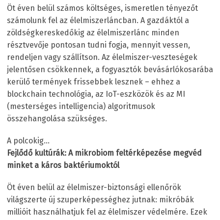
Öt éven belül számos költséges, ismeretlen tényezőt
számolunk fel az élelmiszerláncban. A gazdáktól a
zöldségkereskedőkig az élelmiszerlánc minden
résztvevője pontosan tudni fogja, mennyit vessen,
rendeljen vagy szállítson. Az élelmiszer-veszteségek
jelentősen csökkennek, a fogyasztók bevásárlókosarába
kerülő termények frissebbek lesznek – ehhez a
blockchain technológia, az IoT-eszközök és az MI
(mesterséges intelligencia) algoritmusok
összehangolása szükséges.
A polcokig…
Fejlődő kultúrák: A mikrobiom feltérképezése megvéd
minket a káros baktériumoktól
Öt éven belül az élelmiszer-biztonsági ellenőrök
világszerte új szuperképességhez jutnak: mikróbák
millióit használhatjuk fel az élelmiszer védelmére. Ezek