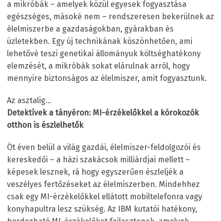
a mikróbák – amelyek közül egyesek fogyasztása
egészséges, másoké nem – rendszeresen bekerülnek az
élelmiszerbe a gazdaságokban, gyárakban és
üzletekben. Egy új technikának köszönhetően, ami
lehetővé teszi genetikai állományuk költséghatékony
elemzését, a mikróbák sokat elárulnak arról, hogy
mennyire biztonságos az élelmiszer, amit fogyasztunk.
Az asztalig…
Detektívek a tányéron: MI-érzékelőkkel a kórokozók
otthon is észlelhetők
Öt éven belül a világ gazdái, élelmiszer-feldolgozói és
kereskedői – a házi szakácsok milliárdjai mellett –
képesek lesznek, rá hogy egyszerűen észleljék a
veszélyes fertőzéseket az élelmiszerben. Mindehhez
csak egy MI-érzékelőkkel ellátott mobiltelefonra vagy
konyhapultra lesz szükség. Az IBM kutatói hatékony,