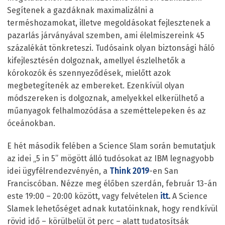
Segítenek a gazdáknak maximalizálni a
terméshozamokat, illetve megoldásokat fejlesztenek a
pazarlás járványával szemben, ami élelmiszereink 45
százalékát tönkreteszi. Tudósaink olyan biztonsági háló
kifejlesztésén dolgoznak, amellyel észlelhetők a
kórokozók és szennyeződések, mielőtt azok
megbetegítenék az embereket. Ezenkívül olyan
módszereken is dolgoznak, amelyekkel elkerülhető a
műanyagok felhalmozódása a szeméttelepeken és az
óceánokban.
E hét második felében a Science Slam során bemutatjuk
az idei „5 in 5” mögött álló tudósokat az IBM legnagyobb
idei ügyfélrendezvényén, a
Think 2019
-en San
Franciscóban. Nézze meg élőben szerdán, február 13-án
este 19:00 – 20:00 között, vagy felvételen
itt
.
A Science
Slamek lehetőséget adnak kutatóinknak, hogy rendkívül
rövid idő – körülbelül öt perc – alatt tudatosítsák