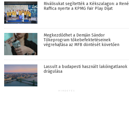
Riválisukat segítették a Kékszalagon: a René
Raffica nyerte a KPMG Fair Play Díjat
Megkezdődhet a Demján Sándor
Tőkeprogram tőkebefektetéseinek
végrehajtása az MFB döntését követően
Lassult a budapesti használt lakóingatlanok
drágulása
HIRDETÉS