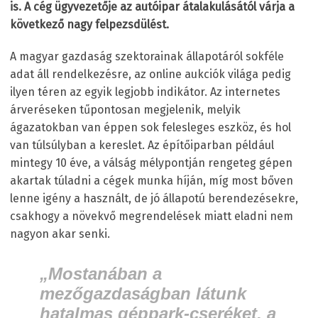
is. A cég ügyvezetője az autóipar átalakulásától várja a
következő nagy felpezsdülést.
A magyar gazdaság szektorainak állapotáról sokféle
adat áll rendelkezésre, az online aukciók világa pedig
ilyen téren az egyik legjobb indikátor. Az internetes
árveréseken tűpontosan megjelenik, melyik
ágazatokban van éppen sok felesleges eszköz, és hol
van túlsúlyban a kereslet. Az építőiparban például
mintegy 10 éve, a válság mélypontján rengeteg gépen
akartak túladni a cégek munka híján, míg most bőven
lenne igény a használt, de jó állapotú berendezésekre,
csakhogy a növekvő megrendelések miatt eladni nem
nagyon akar senki.
„Mostanában a
mezőgazdaságban látunk
hatalmas géppark-cseréket, a