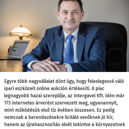
Egyre több nagyvállalat dönt úgy, hogy feleslegessé váló
ipari eszközeit online aukción értékesíti. A piac
legnagyobb hazai szereplője, az Intergavel Kft. idén már
173 internetes árverést szervezett meg, ugyanannyit,
mint működésük első tíz évében összesen. Ez pedig
nemcsak a berendezésekre licitáló vevőknek jó hír,
hanem az újrahasznosítás elvét tekintve a környezetnek