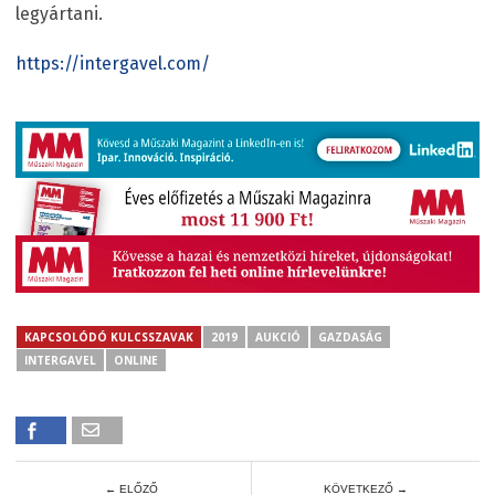
legyártani.
https://intergavel.com/
KAPCSOLÓDÓ KULCSSZAVAK
2019
AUKCIÓ
GAZDASÁG
INTERGAVEL
ONLINE
← ELŐZŐ
KÖVETKEZŐ →