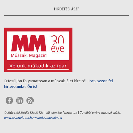
HIRDETÉSI ÁSZF
Értesüljön folyamatosan a műszaki élet híreiről.
Iratkozzon fel
hírlevelünkre Ön is!
© Műszaki Média Kiadó Kft. | Minden jog fenntartva | További online magazinjaink:
www.technokrata.hu
www.iotmagazin.hu