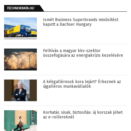
TECHNOKRATA.HU
Ismét Business Superbrands minősítést
kapott a Dachser Hungary
Felhívás a magyar kkv-szektor
összefogására az energiakrízis kezelésére
A kékgallérosok kora lejárt? Érkeznek az
újgalléros munkavállalók
Korhatár, sisak, biztosítás: új korszak jöhet
az e-rollereknél