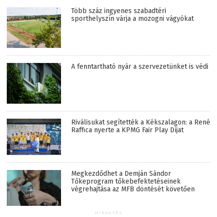
Több száz ingyenes szabadtéri
sporthelyszín várja a mozogni vágyókat
A fenntartható nyár a szervezetünket is védi
Riválisukat segítették a Kékszalagon: a René
Raffica nyerte a KPMG Fair Play Díjat
Megkezdődhet a Demján Sándor
Tőkeprogram tőkebefektetéseinek
végrehajtása az MFB döntését követően
HIRDETÉS