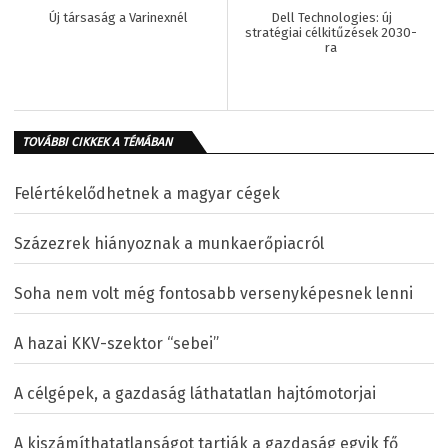
Új társaság a Varinexnél
Dell Technologies: új
stratégiai célkitűzések 2030-
ra
TOVÁBBI CIKKEK A TÉMÁBAN
Felértékelődhetnek a magyar cégek
Százezrek hiányoznak a munkaerőpiacról
Soha nem volt még fontosabb versenyképesnek lenni
A hazai KKV-szektor “sebei”
A célgépek, a gazdaság láthatatlan hajtómotorjai
A kiszámíthatatlanságot tartják a gazdaság egyik fő