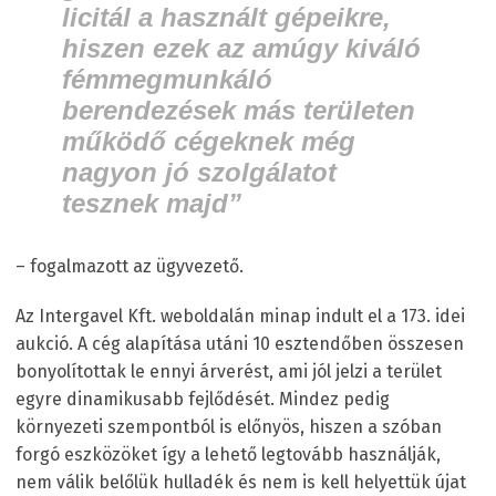
licitál a használt gépeikre,
hiszen ezek az amúgy kiváló
fémmegmunkáló
berendezések más területen
működő cégeknek még
nagyon jó szolgálatot
tesznek majd”
– fogalmazott az ügyvezető.
Az Intergavel Kft. weboldalán minap indult el a 173. idei
aukció. A cég alapítása utáni 10 esztendőben összesen
bonyolítottak le ennyi árverést, ami jól jelzi a terület
egyre dinamikusabb fejlődését. Mindez pedig
környezeti szempontból is előnyös, hiszen a szóban
forgó eszközöket így a lehető legtovább használják,
nem válik belőlük hulladék és nem is kell helyettük újat