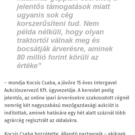
jelentős támogatások miatt
ugyanis sok cég
korszerűsíteni tud. Nem
példa nélküli, hogy olyan
traktortól válnak meg és
bocsátják árverésre, aminek
80 millió forint körüli az
értéke”
– mondja Kocsis Csaba, a jövőre 15 éves Intergavel
Aukciószervező Kft. ügyvezetője. A kereslet pedig
jelentős, az online ipari árverésekre szakosodott cégnél
nemrég két nagyszabású mezőgazdasági aukciót is
indítottak, aminek hatására egy hét alatt száznál több
agrárcég regisztrált az oldalukra.
Kocsis Csaba hozzátette, állandó partnereik – akiknek