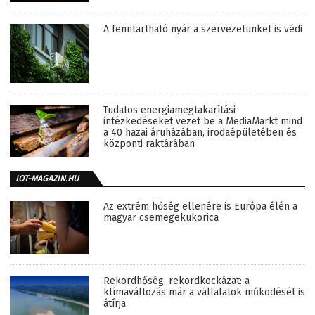
A fenntartható nyár a szervezetünket is védi
Tudatos energiamegtakarítási
intézkedéseket vezet be a MediaMarkt mind
a 40 hazai áruházában, irodaépületében és
központi raktárában
IOT-MAGAZIN.HU
Az extrém hőség ellenére is Európa élén a
magyar csemegekukorica
Rekordhőség, rekordkockázat: a
klímaváltozás már a vállalatok működését is
átírja