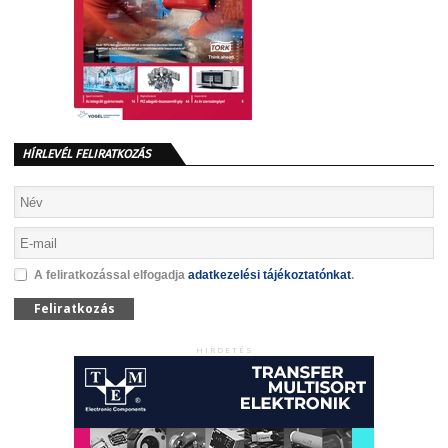
HÍRLEVÉL FELIRATKOZÁS
A feliratkozással elfogadja
adatkezelési tájékoztatónkat
.
Feliratkozás
HIRDETÉS