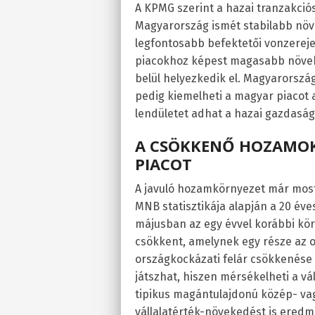
A KPMG szerint a hazai tranzakciós
Magyarország ismét stabilabb növe
legfontosabb befektetői vonzereje
piacokhoz képest magasabb növeke
belül helyezkedik el. Magyarorszá
pedig kiemelheti a magyar piacot 
lendületet adhat a hazai gazdaság
A CSÖKKENŐ HOZAMOK
PIACOT
A javuló hozamkörnyezet már most 
MNB statisztikája alapján a 20 év
májusban az egy évvel korábbi körü
csökkent, amelynek egy része az o
országkockázati felár csökkenése 
játszhat, hiszen mérsékelheti a vá
tipikus magántulajdonú közép- vag
vállalatérték-növekedést is ere