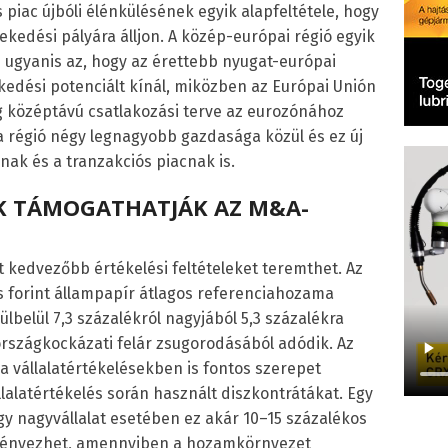
 piac újbóli élénkülésének egyik alapfeltétele, hogy
kedési pályára álljon. A közép-európai régió egyik
 ugyanis az, hogy az érettebb nyugat-európai
dési potenciált kínál, miközben az Európai Unión
g középtávú csatlakozási terve az eurozónához
a régió négy legnagyobb gazdasága közül és ez új
nak és a tranzakciós piacnak is.
 TÁMOGATHATJÁK AZ M&A-
kedvezőbb értékelési feltételeket teremthet. Az
es forint állampapír átlagos referenciahozama
lbelül 7,3 százalékról nagyjából 5,3 százalékra
rszágkockázati felár zsugorodásából adódik. Az
a vállalatértékelésekben is fontos szerepet
llalatértékelés során használt diszkontrátákat. Egy
y nagyvállalat esetében ez akár 10–15 százalékos
dményezhet, amennyiben a hozamkörnyezet