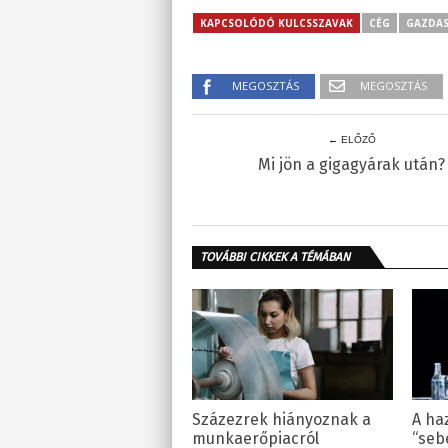
KAPCSOLÓDÓ KULCSSZAVAK
CÉG
GAZDA
MEGOSZTÁS
MEGOSZTÁS
← ELŐZŐ
Mi jön a gigagyárak után?
TOVÁBBI CIKKEK A TÉMÁBAN
Százezrek hiányoznak a
A ha
munkaerőpiacról
“seb