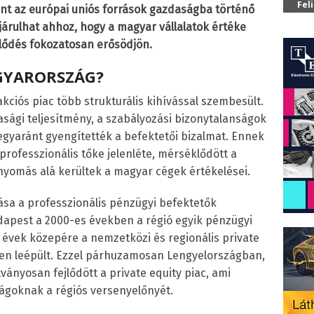
Fel
t az európai uniós források gazdaságba történő
árulhat ahhoz, hogy a magyar vállalatok értéke
lődés fokozatosan erősödjön.
GYARORSZÁG?
ciós piac több strukturális kihívással szembesült.
asági teljesítmény, a szabályozási bizonytalanságok
egyaránt gyengítették a befektetői bizalmat. Ennek
rofesszionális tőke jelenléte, mérséklődött a
 nyomás alá kerültek a magyar cégek értékelései.
zása a professzionális pénzügyi befektetők
dapest a 2000-es években a régió egyik pénzügyi
 évek közepére a nemzetközi és regionális private
ősen leépült. Ezzel párhuzamosan Lengyelországban,
nyosan fejlődött a private equity piac, ami
ágoknak a régiós versenyelőnyét.