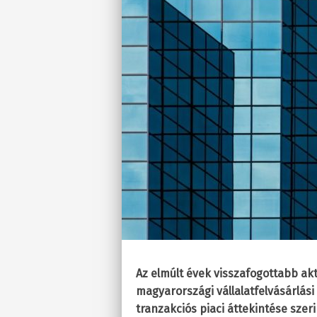
Az elmúlt évek visszafogottabb ak
magyarországi vállalatfelvásárlás
tranzakciós piaci áttekintése sze