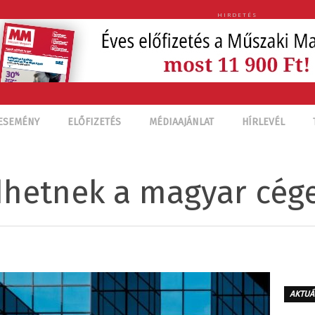
HIRDETÉS
ESEMÉNY
ELŐFIZETÉS
MÉDIAAJÁNLAT
HÍRLEVÉL
dhetnek a magyar cég
AKTUÁ