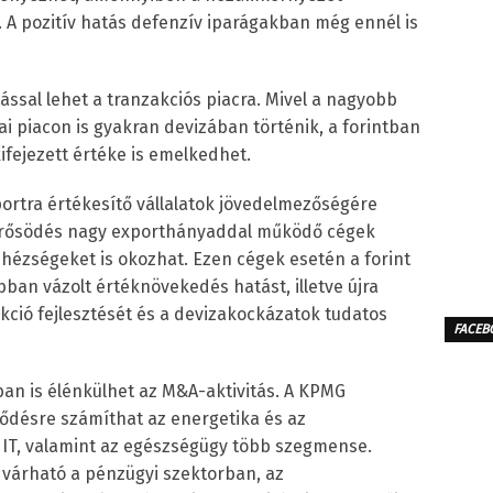
n. A pozitív hatás defenzív iparágakban még ennél is
tással lehet a tranzakciós piacra. Mivel a nagyobb
zai piacon is gyakran devizában történik, a forintban
fejezett értéke is emelkedhet.
ortra értékesítő vállalatok jövedelmezőségére
t erősödés nagy exporthányaddal működő cégek
hézségeket is okozhat. Ezen cégek esetén a forint
ban vázolt értéknövekedés hatást, illetve újra
kció fejlesztését és a devizakockázatok tudatos
FACEB
an is élénkülhet az M&A-aktivitás. A KPMG
lődésre számíthat az energetika és az
z IT, valamint az egészségügy több szegmense.
 várható a pénzügyi szektorban, az