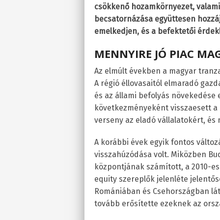
csökkenő hozamkörnyezet, valamin
becsatornázása együttesen hozzáj
emelkedjen, és a befektetői érdek
MENNYIRE JÓ PIAC MA
Az elmúlt években a magyar tranzak
A régió éllovasaitól elmaradó gazd
és az állami befolyás növekedése 
következményeként visszaesett a p
verseny az eladó vállalatokért, és
A korábbi évek egyik fontos válto
visszahúzódása volt. Miközben Bu
központjának számított, a 2010-es
equity szereplők jelenléte jelent
Romániában és Csehországban látvá
tovább erősítette ezeknek az orsz