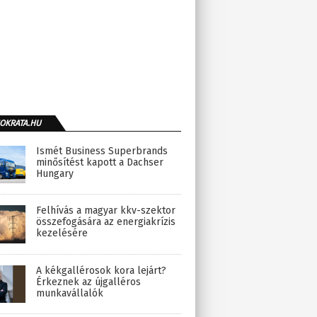
OKRATA.HU
Ismét Business Superbrands
minősítést kapott a Dachser
Hungary
Felhívás a magyar kkv-szektor
összefogására az energiakrízis
kezelésére
A kékgallérosok kora lejárt?
Érkeznek az újgalléros
munkavállalók