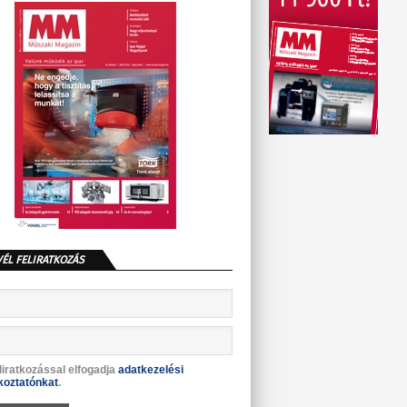
VÉL FELIRATKOZÁS
liratkozással elfogadja
adatkezelési
koztatónkat
.