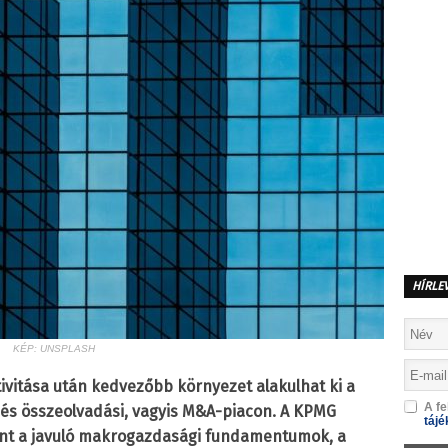
HÍRLE
KÉP: UNSPLASH
tivitása után kedvezőbb környezet alakulhat ki a
A fe
i és összeolvadási, vagyis M&A-piacon. A KPMG
tájé
rint a javuló makrogazdasági fundamentumok, a