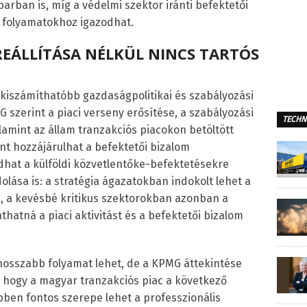
arban is, míg a védelmi szektor iránti befektetői
i folyamatokhoz igazodhat.
REÁLLÍTÁSA NÉLKÜL NINCS TARTÓS
kiszámíthatóbb gazdaságpolitikai és szabályozási
 szerint a piaci verseny erősítése, a szabályozási
TECHN
amint az állam tranzakciós piacokon betöltött
nt hozzájárulhat a befektetői bizalom
dhat a külföldi közvetlentőke-befektetésekre
lása is: a stratégia ágazatokban indokolt lehet a
sa, a kevésbé kritikus szektorokban azonban a
hatná a piaci aktivitást és a befektetői bizalom
 hosszabb folyamat lehet, de a KPMG áttekintése
, hogy a magyar tranzakciós piac a következő
bben fontos szerepe lehet a professzionális