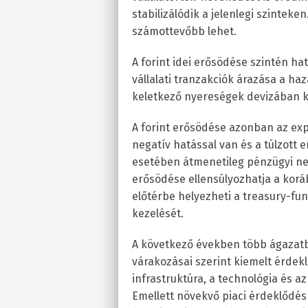
stabilizálódik a jelenlegi szinteke
számottevőbb lehet.
A forint idei erősödése szintén ha
vállalati tranzakciók árazása a ha
keletkező nyereségek devizában ki
A forint erősödése azonban az exp
negatív hatással van és a túlzot
esetében átmenetileg pénzügyi ne
erősödése ellensúlyozhatja a koráb
előtérbe helyezheti a treasury-fun
kezelését.
A következő években több ágazatb
várakozásai szerint kiemelt érdek
infrastruktúra, a technológia és a
Emellett növekvő piaci érdeklődés