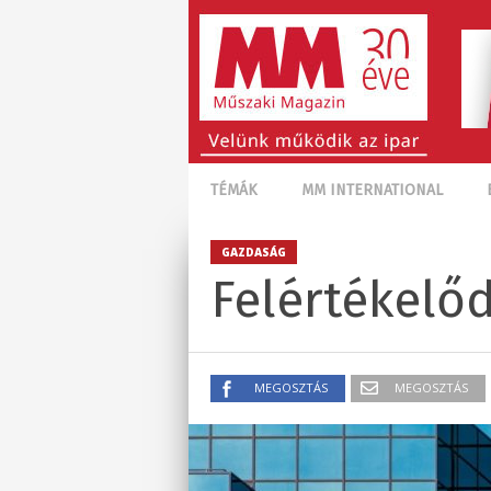
TÉMÁK
MM INTERNATIONAL
GAZDASÁG
Felértékelő
MEGOSZTÁS
MEGOSZTÁS