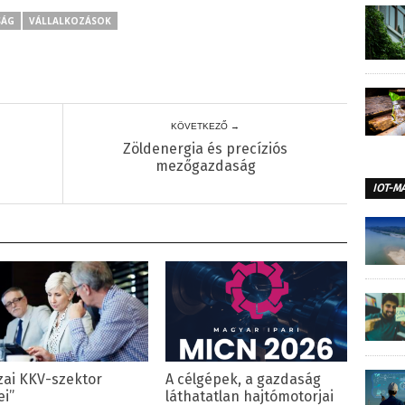
SÁG
VÁLLALKOZÁSOK
KÖVETKEZŐ →
Zöldenergia és precíziós
mezőgazdaság
IOT-M
zai KKV-szektor
A célgépek, a gazdaság
ei”
láthatatlan hajtómotorjai