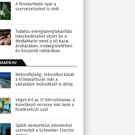
A fenntartható nyár a
szervezetünket is védi
Tudatos energiamegtakarítási
intézkedéseket vezet be a
MediaMarkt mind a 40 hazai
áruházában, irodaépületében
és központi raktárában
AGAZIN.HU
Rekordhőség, rekordkockázat:
a klímaváltozás már a
vállalatok működését is átírja
Véget ért az IT-bérrobbanás: a
következő verseny már nem a
fizetésekről szól
Újabb nemzetközi elismerést
szereztek a Schneider Electric