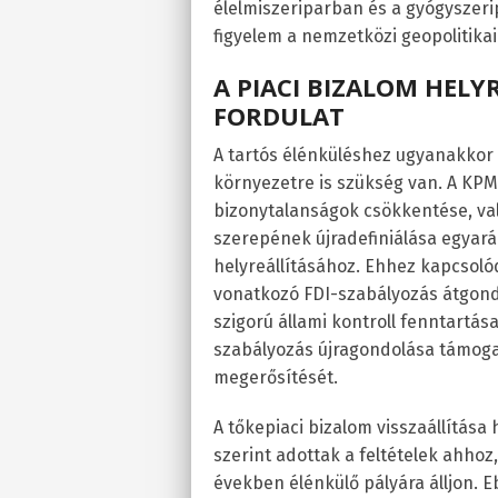
élelmiszeriparban és a gyógyszerip
figyelem a nemzetközi geopolitika
A PIACI BIZALOM HELY
FORDULAT
A tartós élénküléshez ugyanakkor 
környezetre is szükség van. A KPMG
bizonytalanságok csökkentése, val
szerepének újradefiniálása egyará
helyreállításához. Ehhez kapcsoló
vonatkozó FDI-szabályozás átgondo
szigorú állami kontroll fenntartá
szabályozás újragondolása támogat
megerősítését.
A tőkepiaci bizalom visszaállítása
szerint adottak a feltételek ahhoz
években élénkülő pályára álljon. E