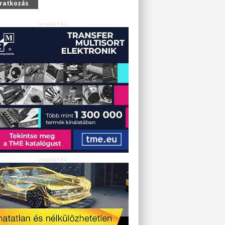
iratkozás
HIRDETÉS
HIRDETÉS