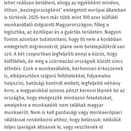
lehet reálisan betölteni, ahogy az egyébként minden,
itthon „bezzegországként” emlegetett európai államban
is történik. 2025-ben már több mint 100 ezer külföldi
munkavállaló dolgozott Magyarországon, főleg a
logisztika, az építőipar és a gyártás területén. Nagyon
fontos azonban tudatosítani, hogy itt nem a korábban
emlegetett migránsokról, pláne nem betelepülőkről van
szó. A két csoportban legfeljebb annyi a közös, hogy
külföldiek, de még a származási országaik között sincs
átfedés. Ezek a munkavállalók, bárhonnan érkezzenek
is, elképesztően szigorú feltételekkel, folyamatos
helyszíni, hatósági kontroll mellett, legfeljebb néhány
évre, a magyarokkal azonos pénzt keresni lépnek be az
országba, hogy elvégezzék mindazon feladatokat,
amelyekre a munkaadók nem találtak magyar
munkaerőt. Nem is kell gazdasági vagy munkaerőpiaci
rálátással rendelkezni ahhoz, hogy belássuk: nélkülük
teljes iparágak állnának le, vagy veszítenék el