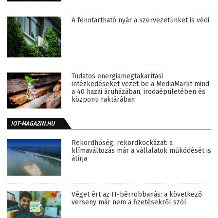
A fenntartható nyár a szervezetünket is védi
Tudatos energiamegtakarítási
intézkedéseket vezet be a MediaMarkt mind
a 40 hazai áruházában, irodaépületében és
központi raktárában
IOT-MAGAZIN.HU
Rekordhőség, rekordkockázat: a
klímaváltozás már a vállalatok működését is
átírja
Véget ért az IT-bérrobbanás: a következő
verseny már nem a fizetésekről szól