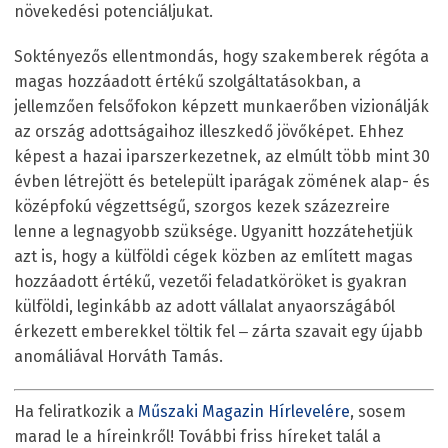
növekedési potenciáljukat.
Soktényezős ellentmondás, hogy szakemberek régóta a
magas hozzáadott értékű szolgáltatásokban, a
jellemzően felsőfokon képzett munkaerőben vizionálják
az ország adottságaihoz illeszkedő jövőképet. Ehhez
képest a hazai iparszerkezetnek, az elmúlt több mint 30
évben létrejött és betelepült iparágak zömének alap- és
középfokú végzettségű, szorgos kezek százezreire
lenne a legnagyobb szüksége. Ugyanitt hozzátehetjük
azt is, hogy a külföldi cégek közben az említett magas
hozzáadott értékű, vezetői feladatköröket is gyakran
külföldi, leginkább az adott vállalat anyaországából
érkezett emberekkel töltik fel ‒ zárta szavait egy újabb
anomáliával Horváth Tamás.
Ha feliratkozik a
Műszaki Magazin Hírlevelére
, sosem
marad le a híreinkről! További friss híreket talál a