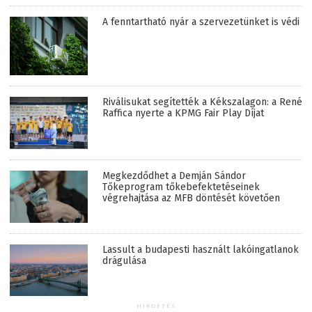
A fenntartható nyár a szervezetünket is védi
Riválisukat segítették a Kékszalagon: a René
Raffica nyerte a KPMG Fair Play Díjat
Megkezdődhet a Demján Sándor
Tőkeprogram tőkebefektetéseinek
végrehajtása az MFB döntését követően
Lassult a budapesti használt lakóingatlanok
drágulása
HIRDETÉS