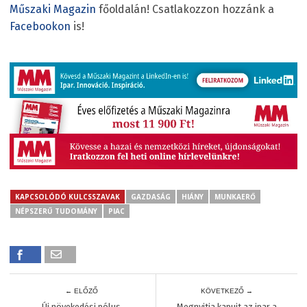
Műszaki Magazin
főoldalán! Csatlakozzon hozzánk a
Facebookon
is!
KAPCSOLÓDÓ KULCSSZAVAK
GAZDASÁG
HIÁNY
MUNKAERŐ
NÉPSZERŰ TUDOMÁNY
PIAC
← ELŐZŐ
KÖVETKEZŐ →
Új növekedési pólus
Megnyitja kapuit az ipar a