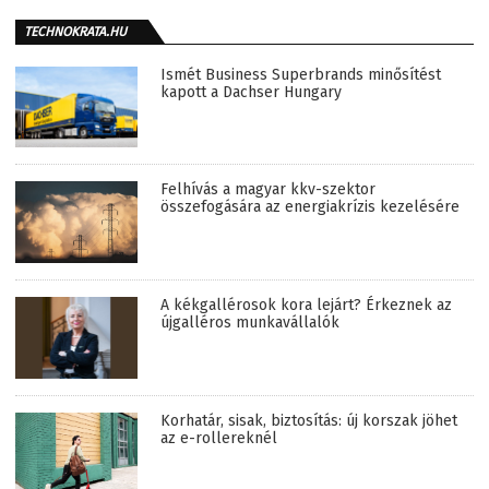
TECHNOKRATA.HU
Ismét Business Superbrands minősítést
kapott a Dachser Hungary
Felhívás a magyar kkv-szektor
összefogására az energiakrízis kezelésére
A kékgallérosok kora lejárt? Érkeznek az
újgalléros munkavállalók
Korhatár, sisak, biztosítás: új korszak jöhet
az e-rollereknél