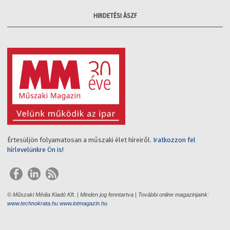
HIRDETÉSI ÁSZF
Értesüljön folyamatosan a műszaki élet híreiről.
Iratkozzon fel
hírlevelünkre Ön is!
© Műszaki Média Kiadó Kft. | Minden jog fenntartva | További online magazinjaink:
www.technokrata.hu
www.iotmagazin.hu