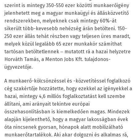
szerint is mintegy 350-550 ezer közötti munkaerőigény
jelenhetett meg a magyar munkaügyi és állásközvetítő
rendszerekben, melyeknek csak mintegy 60%-át
sikerült több-kevesebb nehézség árán betölteni. 150-
250 ezer állás tehát részben vagy teljesen üres maradt,
melyek közül legalább 65 ezer munkakör számíthat
tartósan betöltetlennek ‒ mutatott rá a hazai helyzetre
Horváth Tamás, a Menton Jobs Kft. tulajdonos-
ügyvezetője.
A munkaerő-kölcsönzéssel és -közvetítéssel foglalkozó
cég szakértője hozzátette, hogy ezekkel az igényekkel a
hazai, mintegy 4,6 milliós foglalkoztatást kell szembe
állítani, ami arányait tekintve európai
összehasonlításban is kiemelkedően magas. Mindezek
alapján kijelenthető, hogy a magyar lakosságban évek
óta nincsenek gyorsan, hónapok alatt mobilizálható
munkaerőtartalékok. Aki akar dolgozni és alkalmas rá,