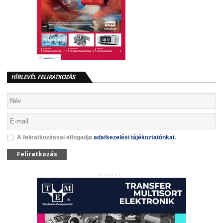
HÍRLEVÉL FELIRATKOZÁS
A feliratkozással elfogadja
adatkezelési tájékoztatónkat
.
Feliratkozás
HIRDETÉS