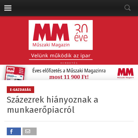
HIRDETÉS
E-GAZDASÁG
Százezrek hiányoznak a
munkaerőpiacról