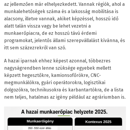
az jellemzően már elhelyezkedett. Vannak régiók, ahol a
munkalehetőségek száma és a lakosság mobilitása is
alacsony, illetve vannak, akiket képzéssel, hosszú idő
alatt talán vissza vagy be lehet vezetni a
munkaerőpiacra, de ez hosszú távú érdemi
programokat, jelentős állami szerepvállalást kívánna, és
itt sem százezrekről van szó.
A hazai iparnak ehhez képest azonnal, többezres
nagyságrendben lenne szüksége egyebek mellett
képzett hegesztőkre, kamionsofőrökre, CNC-
megmunkálókra, gyári operátorokra, logisztikai
dolgozókra, technikusokra és karbantartókra, de a lista
nem teljes, hatalmas az igény például az agráriumban is.