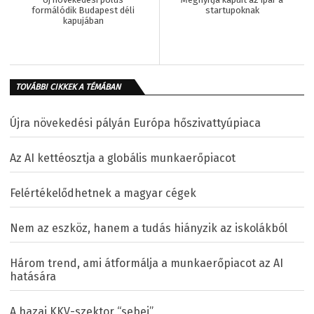
formálódik Budapest déli
startupoknak
kapujában
TOVÁBBI CIKKEK A TÉMÁBAN
Újra növekedési pályán Európa hőszivattyúpiaca
Az AI kettéosztja a globális munkaerőpiacot
Felértékelődhetnek a magyar cégek
Nem az eszköz, hanem a tudás hiányzik az iskolákból
Három trend, ami átformálja a munkaerőpiacot az AI
hatására
A hazai KKV-szektor “sebei”