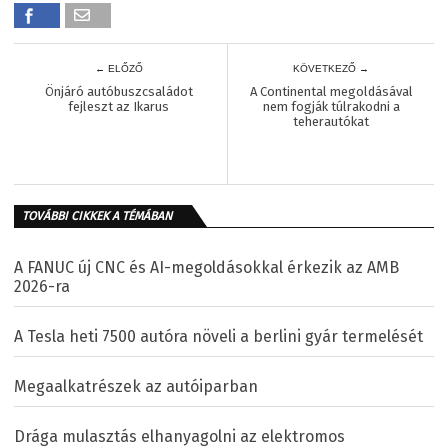
← ELŐZŐ
KÖVETKEZŐ →
Önjáró autóbuszcsaládot
A Continental megoldásával
fejleszt az Ikarus
nem fogják túlrakodni a
teherautókat
TOVÁBBI CIKKEK A TÉMÁBAN
A FANUC új CNC és AI-megoldásokkal érkezik az AMB
2026-ra
A Tesla heti 7500 autóra növeli a berlini gyár termelését
Megaalkatrészek az autóiparban
Drága mulasztás elhanyagolni az elektromos