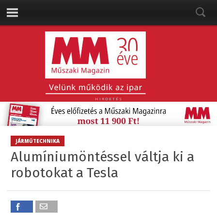
HIRDETÉS
JÁRMŰTECHNIKA
Alumíniumöntéssel váltja ki a
robotokat a Tesla