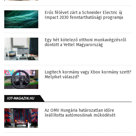
Erős félévet zárt a Schneider Electric új
Impact 2030 fenntarthatósági programja
Egy hét kötelező otthoni munkavégzésről
döntött a Yettel Magyarország
Logitech kormány vagy Xbox kormány szett?
Melyiket válaszd?
IOT-MAGAZIN.HU
Az OMV Hungária határozatlan időre
leállította autómosóinak működését