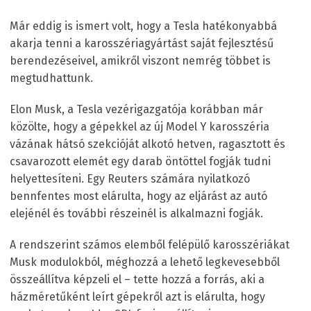
Már eddig is ismert volt, hogy a Tesla hatékonyabbá
akarja tenni a karosszériagyártást saját fejlesztésű
berendezéseivel, amikről viszont nemrég többet is
megtudhattunk.
Elon Musk, a Tesla vezérigazgatója korábban már
közölte, hogy a gépekkel az új Model Y karosszéria
vázának hátsó szekcióját alkotó hetven, ragasztott és
csavarozott elemét egy darab öntöttel fogják tudni
helyettesíteni. Egy Reuters számára nyilatkozó
bennfentes most elárulta, hogy az eljárást az autó
elejénél és további részeinél is alkalmazni fogják.
A rendszerint számos elemből felépülő karosszériákat
Musk modulokból, méghozzá a lehető legkevesebből
összeállítva képzeli el – tette hozzá a forrás, aki a
házméretűként leírt gépekről azt is elárulta, hogy