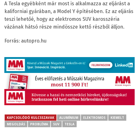
A Tesla egyébként már most is alkalmazza az eljárást a
kaliforniai gyárában, a Model Y építésében. Ez az eljárás
teszi lehetőé, hogy az elektromos SUV karosszéria
vázának hátsó része mindössze kettő részből álljon.
Forrás: autopro.hu
KAPCSOLÓDÓ KULCSSZAVAK
ALUMÍNIUM
ELEKTROMOS
KIEMELT
MEGOLDÁS
PROBLÉMA
SUV
TESLA