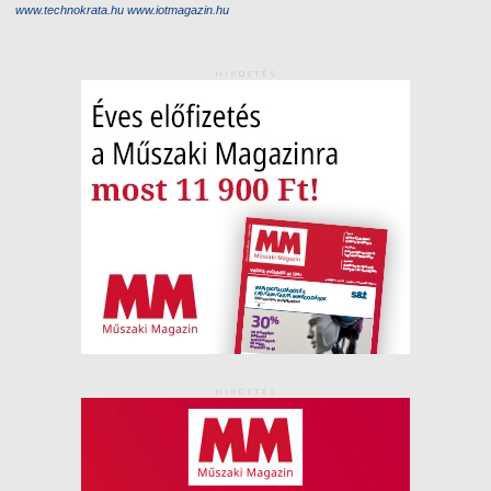
www.technokrata.hu
www.iotmagazin.hu
HIRDETÉS
HIRDETÉS