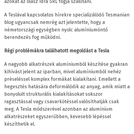
azokat az olasz Idra SRL fogja szállítani.
A Teslával kapcsolatos hírekre specializálódó Tesmanian
blog ugyancsak nemrég azt jelentette, hogy a
németországi egységben nyolc alumíniumöntő
berendezés fog működni.
Régi problémákra találhatott megoldást a Tesla
A nagyobb alkatrészek alumíniumból készítése gyakran
kihívást jelent az iparban, mivel alumíniumból nehéz
préseléssel komplex formákat kialakítani. Emellett a
hegesztés hatására deformálódik az anyag, amik miatt a
bonyolult strukturális kialakításokat sokszor
ragasztással vagy csavarkötéssel valósíthatják csak
meg. A Tesla módszerével azonban az alumínium
alkatrészeket egyszerűbben, kevesebb lépéssel
készíthetik el.