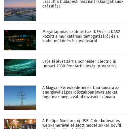
Lassult a budapesti használt lakóingatlanok
drágulása
Megállapodás született az IKEA és a KASZ
között a munkatársak támogatásáról és a
stabil működés biztosításáról
Erős félévet zárt a Schneider Electric új
Impact 2030 fenntarthatósági programja
A Magyar Kereskedelmi és Iparkamara az
energiaválságos időszakban javaslatokat
fogalmaz meg a vállalkozások számára
A Philips Monitors új USB-C dokkolóval és
webkamerával ellátott modellekkel bővíti