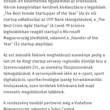
stream-en követhetnek figyelemmel az érdeklődők.
Három kategóriában kerülnek kiválasztásra a legjobbak:
„The Best Female Startupper of the Year” (Az év női
startup vállalkozója) az OTP Bank támogatásával, a „The
Best Crisis-Agile Startup” (A Covid-19 krízisre
legkiválóbban reagált startup) a Microsoft
Magyarország jóvoltából, valamint a „Founder of the
Year” (Év startup alapítója).
Az est második felének meghatározó eseménye pedig a
Get int he Ring! startup verseny regionális döntője lesz a
Szerencsejáték Zrt., az esemény főszponzorának
támogatásával. A versenyzőknek idén az e-sport, sport
digitalizáció, sporttechnológiai iparág forradalmasítás
hívószavakra, ezen területek kihívásaira kell majd
innovatív megoldásokat találniuk.
A rendezvény további partnerei még a Vodafone
Magyarország, valamint a Solus Capital.