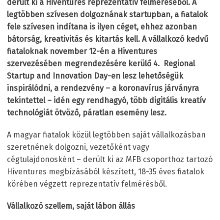
derült ki a Hiventures reprezentatív felméréséből. A
legtöbben szívesen dolgoznának startupban, a fiatalok
fele szívesen indítana is ilyen céget, ehhez azonban
bátorság, kreativitás és kitartás kell. A vállalkozó kedvű
fiataloknak november 12-én a Hiventures
szervezésében megrendezésére kerülő 4. Regional
Startup and Innovation Day-en lesz lehetőségük
inspirálódni, a rendezvény – a koronavírus járványra
tekintettel – idén egy rendhagyó, több digitális kreatív
technológiát ötvöző, páratlan esemény lesz.
A magyar fiatalok közül legtöbben saját vállalkozásban
szeretnének dolgozni, vezetőként vagy
cégtulajdonosként – derült ki az MFB csoporthoz tartozó
Hiventures megbízásából készített, 18-35 éves fiatalok
körében végzett reprezentatív felmérésből.
Vállalkozó szellem, saját lábon állás