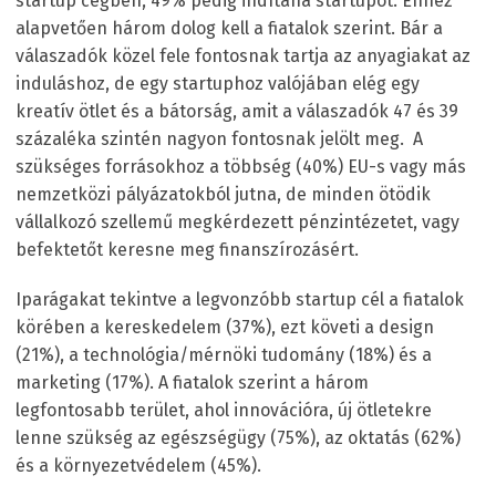
startup cégben, 49% pedig indítana startupot. Ehhez
alapvetően három dolog kell a fiatalok szerint. Bár a
válaszadók közel fele fontosnak tartja az anyagiakat az
induláshoz, de egy startuphoz valójában elég egy
kreatív ötlet és a bátorság, amit a válaszadók 47 és 39
százaléka szintén nagyon fontosnak jelölt meg. A
szükséges forrásokhoz a többség (40%) EU-s vagy más
nemzetközi pályázatokból jutna, de minden ötödik
vállalkozó szellemű megkérdezett pénzintézetet, vagy
befektetőt keresne meg finanszírozásért.
Iparágakat tekintve a legvonzóbb startup cél a fiatalok
körében a kereskedelem (37%), ezt követi a design
(21%), a technológia/mérnöki tudomány (18%) és a
marketing (17%). A fiatalok szerint a három
legfontosabb terület, ahol innovációra, új ötletekre
lenne szükség az egészségügy (75%), az oktatás (62%)
és a környezetvédelem (45%).