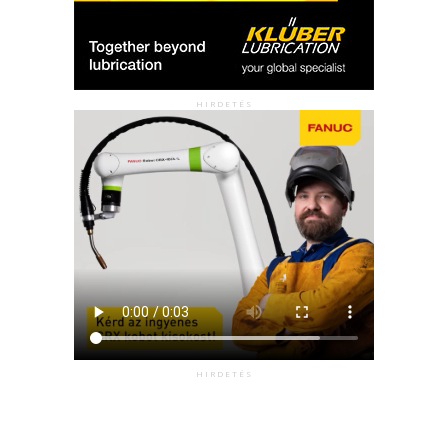
HIRDETÉS
HIRDETÉS