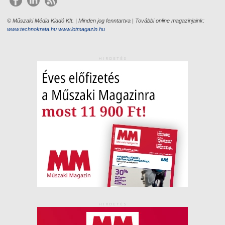
© Műszaki Média Kiadó Kft. | Minden jog fenntartva | További online magazinjaink:
www.technokrata.hu
www.iotmagazin.hu
HIRDETÉS
HIRDETÉS