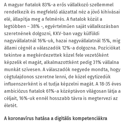
A magyar fiatalok 83%-a erős vállalkozó szellemmel
rendelkezik és megfelelő alázattal néz a jövő kihívásai
elé, állapítja meg a felmérés. A fiatalok közül a
legtöbben – 38% -, egyértelműen saját vállalkozásban
szeretnének dolgozni, KKV-ban vagy külföldi
nagyvállalatnál 16%-uk, hazai nagyvállalatnál 15%, míg
állami cégnél a válaszadók 12%-a dolgozna. Pozíciókat
tekintve a megkérdezettek közel fele vezetőként
képzelik el magát, alkalmazottként pedig 31% vállalna
munkát szívesen. A válaszadók negyede mondta, hogy
cégtulajdonos szeretne lenni, de közel egytizedük
influenszerként is el tudja képzelni magát. A 18-35 éves
ambiciózus fiatalok 61%-a középtávon világosan látja a
céljait, 16%-uk ennél hosszabb távra is megtervezi az
életét.
A koronavírus hatása a digitális kompetenciákra