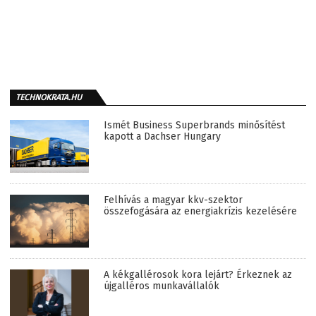
TECHNOKRATA.HU
Ismét Business Superbrands minősítést
kapott a Dachser Hungary
Felhívás a magyar kkv-szektor
összefogására az energiakrízis kezelésére
A kékgallérosok kora lejárt? Érkeznek az
újgalléros munkavállalók