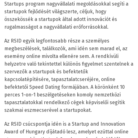
Startups program nagyvállalati megoldásokkal segíti a
startupok fejlődését világszerte, céljuk, hogy
összekössék a startupok által adott innovációt és
rugalmasságot a nagyvállalati erőforrásokkal.
Az RSID egyik legfontosabb része a személyes
megbeszélések, találkozók, ami idén sem marad el, az
esemény online mivolta ellenére sem. A rendkívüli
helyzetre való tekintettel különös figyelmet szentelnek a
szervezők a startupok és befektetők
kapcsolatépítésére, tapasztalatcseréjére, online
befektetői Speed Dating formájában. A körönként 10
perces 1-on-1 beszélgetéseken komoly nemzetközi
tapasztalatokkal rendelkező cégek képviselői segítik
szakmai eszmecserével a startupokat.
Az RSID csúcspontja idén is a Startup and Innovation
Award of Hungary díjátadó lesz, amelyet ezúttal online