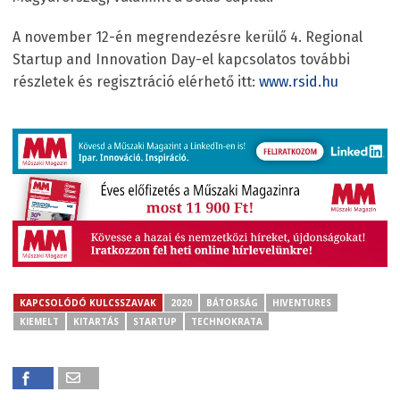
A november 12-én megrendezésre kerülő 4. Regional
Startup and Innovation Day-el kapcsolatos további
részletek és regisztráció elérhető itt:
www.rsid.hu
KAPCSOLÓDÓ KULCSSZAVAK
2020
BÁTORSÁG
HIVENTURES
KIEMELT
KITARTÁS
STARTUP
TECHNOKRATA