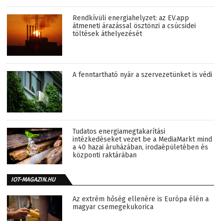
Rendkívüli energiahelyzet: az EV.app
átmeneti árazással ösztönzi a csúcsidei
töltések áthelyezését
A fenntartható nyár a szervezetünket is védi
Tudatos energiamegtakarítási
intézkedéseket vezet be a MediaMarkt mind
a 40 hazai áruházában, irodaépületében és
központi raktárában
IOT-MAGAZIN.HU
Az extrém hőség ellenére is Európa élén a
magyar csemegekukorica