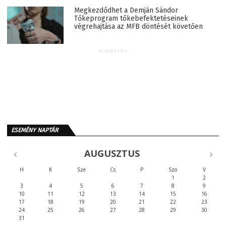
Megkezdődhet a Demján Sándor
Tőkeprogram tőkebefektetéseinek
végrehajtása az MFB döntését követően
HIRDETÉS
ESEMÉNY NAPTÁR
AUGUSZTUS
H
K
Sze
Cs
P
Szo
V
1
2
3
4
5
6
7
8
9
10
11
12
13
14
15
16
17
18
19
20
21
22
23
24
25
26
27
28
29
30
31