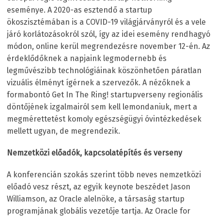
eseménye. A 2020-as esztendő a startup
ökoszisztémában is a COVID-19 világjárványról és a vele
járó korlátozásokról szól, így az idei esemény rendhagyó
módon, online kerül megrendezésre november 12-én. Az
érdeklődőknek a napjaink legmodernebb és
legművészibb technológiáinak köszönhetően páratlan
vizuális élményt ígérnek a szervezők. A nézőknek a
formabontó Get In The Ring! startupverseny regionális
döntőjének izgalmairól sem kell lemondaniuk, mert a
megmérettetést komoly egészségügyi óvintézkedések
mellett ugyan, de megrendezik.
Nemzetközi előadók, kapcsolatépítés és verseny
A konferencián szokás szerint több neves nemzetközi
előadó vesz részt, az egyik keynote beszédet Jason
Williamson, az Oracle alelnöke, a társaság startup
programjának globális vezetője tartja. Az Oracle for