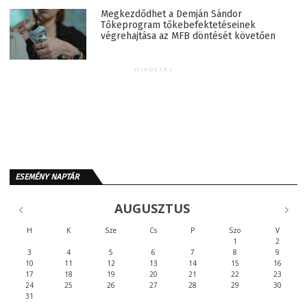
Megkezdődhet a Demján Sándor
Tőkeprogram tőkebefektetéseinek
végrehajtása az MFB döntését követően
HIRDETÉS
ESEMÉNY NAPTÁR
AUGUSZTUS
H
K
Sze
Cs
P
Szo
V
1
2
3
4
5
6
7
8
9
10
11
12
13
14
15
16
17
18
19
20
21
22
23
24
25
26
27
28
29
30
31