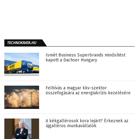
TECHNOKRATA.HU
Ismét Business Superbrands minősítést
kapott a Dachser Hungary
Felhívás a magyar kkv-szektor
összefogására az energiakrízis kezelésére
A kékgallérosok kora lejárt? Érkeznek az
újgalléros munkavállalók