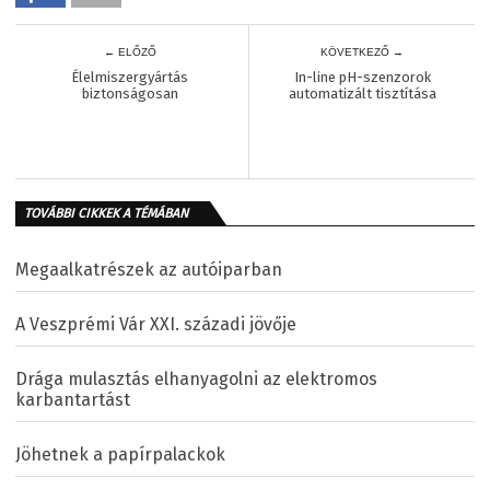
← ELŐZŐ
KÖVETKEZŐ →
Élelmiszergyártás
In-line pH-szenzorok
biztonságosan
automatizált tisztítása
TOVÁBBI CIKKEK A TÉMÁBAN
Megaalkatrészek az autóiparban
A Veszprémi Vár XXI. századi jövője
Drága mulasztás elhanyagolni az elektromos
karbantartást
Jöhetnek a papírpalackok