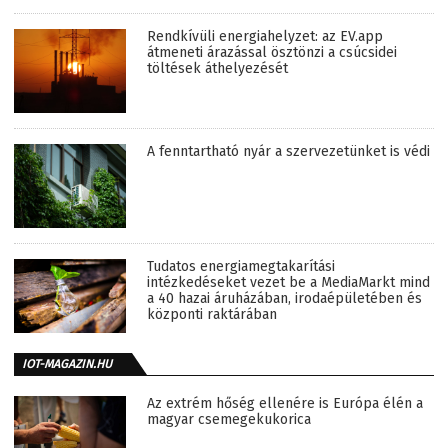
Rendkívüli energiahelyzet: az EV.app
átmeneti árazással ösztönzi a csúcsidei
töltések áthelyezését
A fenntartható nyár a szervezetünket is védi
Tudatos energiamegtakarítási
intézkedéseket vezet be a MediaMarkt mind
a 40 hazai áruházában, irodaépületében és
központi raktárában
IOT-MAGAZIN.HU
Az extrém hőség ellenére is Európa élén a
magyar csemegekukorica