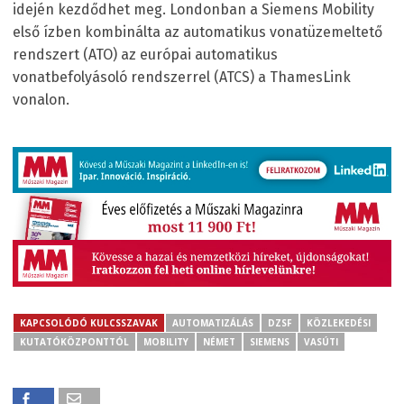
idején kezdődhet meg. Londonban a Siemens Mobility
első ízben kombinálta az automatikus vonatüzemeltető
rendszert (ATO) az európai automatikus
vonatbefolyásoló rendszerrel (ATCS) a ThamesLink
vonalon.
KAPCSOLÓDÓ KULCSSZAVAK
AUTOMATIZÁLÁS
DZSF
KÖZLEKEDÉSI
KUTATÓKÖZPONTTÓL
MOBILITY
NÉMET
SIEMENS
VASÚTI