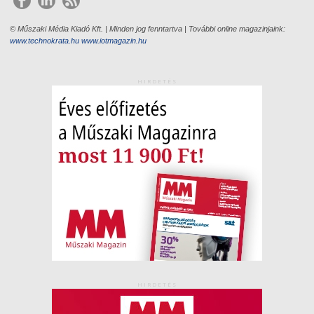
© Műszaki Média Kiadó Kft. | Minden jog fenntartva | További online magazinjaink:
www.technokrata.hu
www.iotmagazin.hu
HIRDETÉS
HIRDETÉS