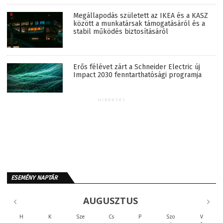
Megállapodás született az IKEA és a KASZ
között a munkatársak támogatásáról és a
stabil működés biztosításáról
Erős félévet zárt a Schneider Electric új
Impact 2030 fenntarthatósági programja
HIRDETÉS
ESEMÉNY NAPTÁR
AUGUSZTUS
H
K
Sze
Cs
P
Szo
V