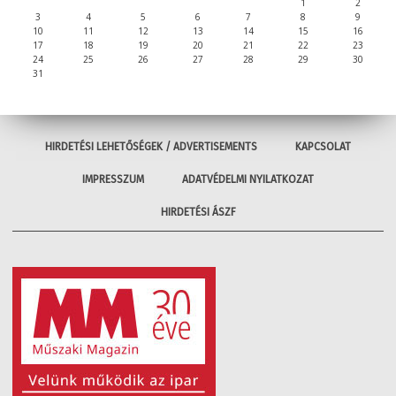
1
2
3
4
5
6
7
8
9
10
11
12
13
14
15
16
17
18
19
20
21
22
23
24
25
26
27
28
29
30
31
HIRDETÉSI LEHETŐSÉGEK / ADVERTISEMENTS
KAPCSOLAT
IMPRESSZUM
ADATVÉDELMI NYILATKOZAT
HIRDETÉSI ÁSZF