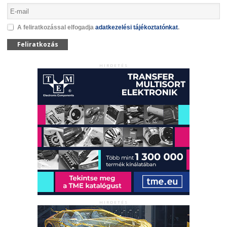
A feliratkozással elfogadja
adatkezelési tájékoztatónkat
.
Feliratkozás
HIRDETÉS
HIRDETÉS