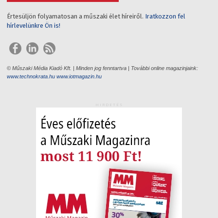
Értesüljön folyamatosan a műszaki élet híreiről.
Iratkozzon fel
hírlevelünkre Ön is!
© Műszaki Média Kiadó Kft. | Minden jog fenntartva | További online magazinjaink:
www.technokrata.hu
www.iotmagazin.hu
HIRDETÉS