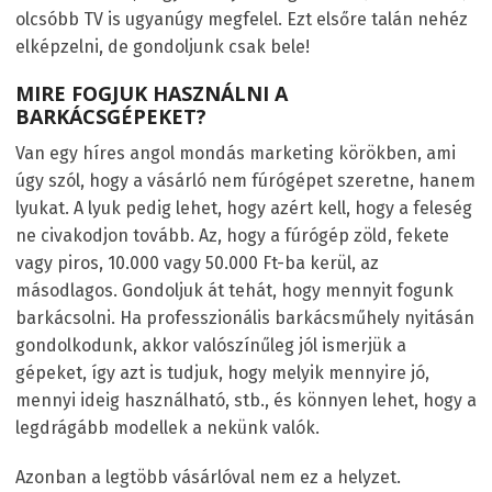
olcsóbb TV is ugyanúgy megfelel. Ezt elsőre talán nehéz
elképzelni, de gondoljunk csak bele!
MIRE FOGJUK HASZNÁLNI A
BARKÁCSGÉPEKET?
Van egy híres angol mondás marketing körökben, ami
úgy szól, hogy a vásárló nem fúrógépet szeretne, hanem
lyukat. A lyuk pedig lehet, hogy azért kell, hogy a feleség
ne civakodjon tovább. Az, hogy a fúrógép zöld, fekete
vagy piros, 10.000 vagy 50.000 Ft-ba kerül, az
másodlagos. Gondoljuk át tehát, hogy mennyit fogunk
barkácsolni. Ha professzionális barkácsműhely nyitásán
gondolkodunk, akkor valószínűleg jól ismerjük a
gépeket, így azt is tudjuk, hogy melyik mennyire jó,
mennyi ideig használható, stb., és könnyen lehet, hogy a
legdrágább modellek a nekünk valók.
Azonban a legtöbb vásárlóval nem ez a helyzet.