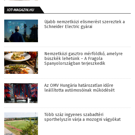
IOT-MAGAZIN.HU
Újabb nemzetközi elismerést szereztek a
Schneider Electric gyárai
Nemzetközi gasztro mérföldkő, amelyre
büszkék lehetünk – A Fragola
Spanyolországban terjeszkedik
Az OMV Hungária határozatlan időre
leállította autómosóinak működését
Több száz ingyenes szabadtéri
sporthelyszín várja a mozogni vágyókat