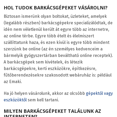
HOL TUDOK BARKÁCSGÉPEKET VÁSÁROLNI?
Biztosan ismerünk olyan boltokat, üzleteket, amelyek
(legalább részben) barkácsgépekre specializálódtak, de
idén nem véletlenül került át egyre több az internetre,
az online térbe. Egyre több ételt és élelmiszert
szállíttatunk haza, és ezen kívül is egyre több mindent
szerzünk be online (az én személyes kedvenceim a
bármelyik gyógyszertárban beváltható online receptek).
A barkácsgépek sem kivételek, és létezik
barkácsgépekre, kerti eszközökre, építkezésre,
fűtőberendezésekre szakosodott webáruház is: például
az Emaki.
Ha jó helyen vásárolunk, akkor az olcsóbb
gépektől vagy
eszközöktől
sem kell tartani.
MILYEN BARKÁCSGÉPEKET TALÁLUNK AZ
INTERNETEN?