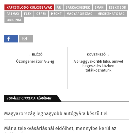
KAPCSOLÓDÓ KULCSSZAVAK
AR
BARKÁCSGÉPEK
EMAKI
ESZKÖZÖK
FATMAX
FLEX
GÉPEK
HECHT
MAGYARORSZÁG
MEGBÍZHATÓSÁG
ORIGINAL
← ELŐZŐ
KÖVETKEZŐ →
Ózongenerátor A-Z-ig
A 6 leggyakoribb hiba, amivel
hegesztés közben
találkozhatunk
TOVÁBBI CIKKEK A TÉMÁBAN
Magyarország legnagyobb autógyára készült el
Már a telekvásárlásnál eldőlhet, mennyibe kerül az