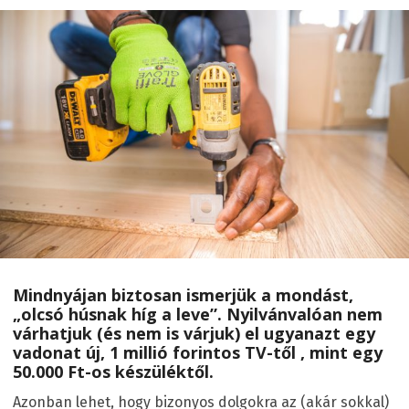
Mindnyájan biztosan ismerjük a mondást,
„olcsó húsnak híg a leve”. Nyilvánvalóan nem
várhatjuk (és nem is várjuk) el ugyanazt egy
vadonat új, 1 millió forintos TV-től , mint egy
50.000 Ft-os készüléktől.
Azonban lehet, hogy bizonyos dolgokra az (akár sokkal)