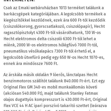
Csak az Emaki webáruházban 1013 terméket találunk a
barkácsgépek kategóriájában. A legolcsóbb termékek a
kiegészítőkkel kezdődnek, ezek ára 600 Ft-tól kezdődik
(csiszolókorong, gyorscsatlakozó, csiszolópapír), Hecht
ragasztópisztolyt 4300 Ft-tól vásárolhatunk, 130 W-os
Hecht elektromos delta csiszoló 6300 Ft-tól lehet a
miénk, 2000 W-os elektromos hőlégfúvó 7000 Ft-tól,
pneumatikus vésőkalapács 7300 Ft-tól érhető el, a
legolcsóbb ütvefúró pedig egy 650 W-os Hecht 1070-es,
ennek ára mindössze 7600 Ft.
Az árskála másik oldalán 9 lóerős, lánctalpas Hecht
benzinmotoros szállítót találunk 840.000 Ft-ért. Ezt egy
Original Flex GM 340-es mobil munkaállomás követi
(akciósan 540.000 Ft), majd találunk Stanley Fatmax
olajos dugattyús kompresszort is 430.000 Ft-ért, Original
Flex VCE 44 H AC ipari porszívó takarító szettet (leárazva