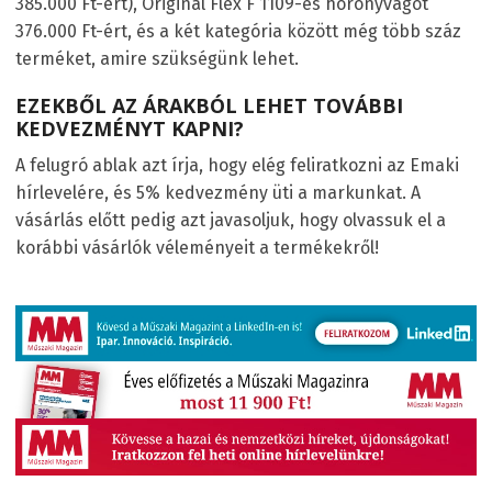
385.000 Ft-ért), Original Flex F 1109-es horonyvágót
376.000 Ft-ért, és a két kategória között még több száz
terméket, amire szükségünk lehet.
EZEKBŐL AZ ÁRAKBÓL LEHET TOVÁBBI
KEDVEZMÉNYT KAPNI?
A felugró ablak azt írja, hogy elég feliratkozni az Emaki
hírlevelére, és 5% kedvezmény üti a markunkat. A
vásárlás előtt pedig azt javasoljuk, hogy olvassuk el a
korábbi vásárlók véleményeit a termékekről!