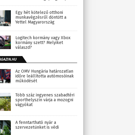
Egy hét kötelező otthoni
munkavégzésről döntött a
Yettel Magyarország
Logitech kormány vagy Xbox
kormány szett? Melyiket
válaszd?
AGAZIN.HU
Az OMV Hungária határozatlan
időre leállította autómosóinak
működését
Több száz ingyenes szabadtéri
sporthelyszín várja a mozogni
vágyókat
A fenntartható nyár a
szervezetünket is védi