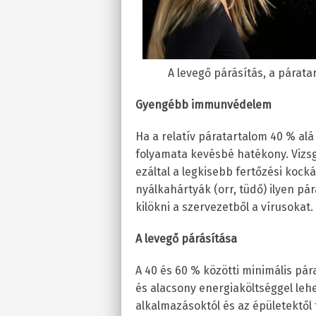
A levegő párásítás, a párata
Gyengébb immunvédelem
Ha a relatív páratartalom 40 % alá
folyamata kevésbé hatékony. Vizs
ezáltal a legkisebb fertőzési kock
nyálkahártyák (orr, tüdő) ilyen pá
kilökni a szervezetből a vírusokat.
A levegő párásítása
A 40 és 60 % közötti minimális p
és alacsony energiaköltséggel lehe
alkalmazásoktól és az épületektő