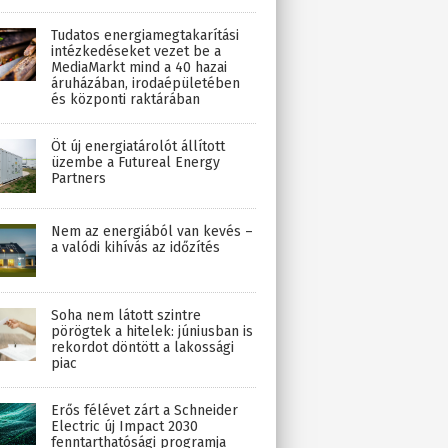
Tudatos energiamegtakarítási
intézkedéseket vezet be a
MediaMarkt mind a 40 hazai
áruházában, irodaépületében
és központi raktárában
Öt új energiatárolót állított
üzembe a Futureal Energy
Partners
Nem az energiából van kevés –
a valódi kihívás az időzítés
Soha nem látott szintre
pörögtek a hitelek: júniusban is
rekordot döntött a lakossági
piac
Erős félévet zárt a Schneider
Electric új Impact 2030
fenntarthatósági programja