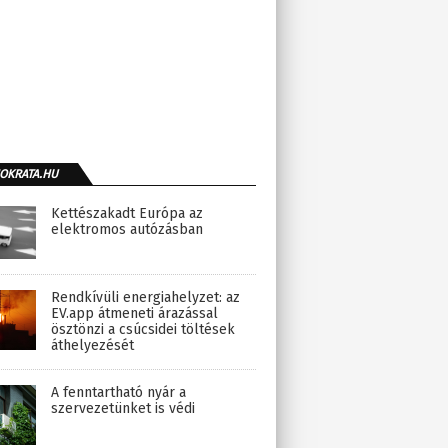
OKRATA.HU
Kettészakadt Európa az
elektromos autózásban
Rendkívüli energiahelyzet: az
EV.app átmeneti árazással
ösztönzi a csúcsidei töltések
áthelyezését
A fenntartható nyár a
szervezetünket is védi