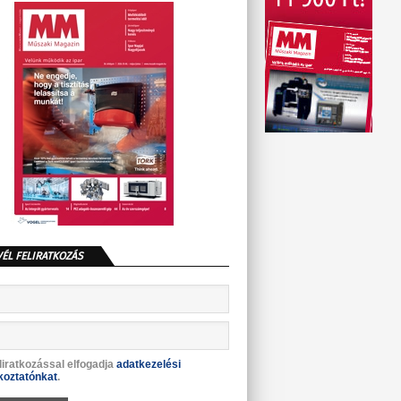
VÉL FELIRATKOZÁS
liratkozással elfogadja
adatkezelési
koztatónkat
.