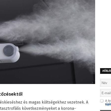
HÍRLE
tőzésektől
A fe
léskieséshez és magas költségekhez vezetnek. A
tájé
tasztrofális következményeket a korona-