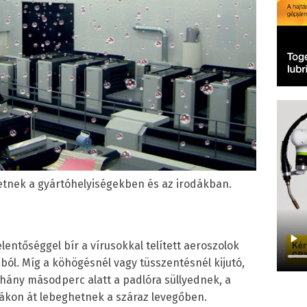
etnek a gyártóhelyiségekben és az irodákban.
lentőséggel bír a vírusokkal telített aeroszolok
ból. Míg a köhögésnél vagy tüsszentésnél kijutó,
ány másodperc alatt a padlóra süllyednek, a
ákon át lebeghetnek a száraz levegőben.