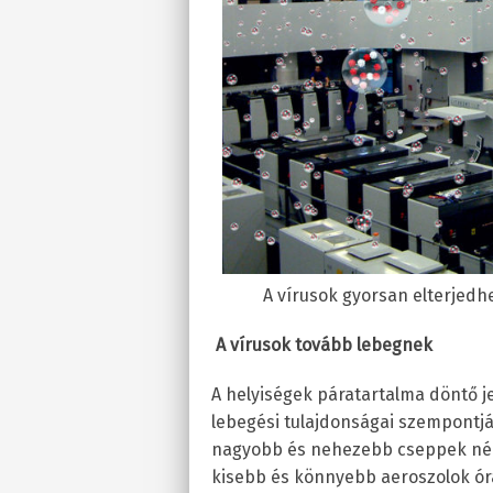
A vírusok gyorsan elterjedh
A vírusok tovább lebegnek
A helyiségek páratartalma döntő je
lebegési tulajdonságai szempontjá
nagyobb és nehezebb cseppek néh
kisebb és könnyebb aeroszolok ór