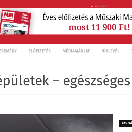
HIRDETÉS
ESEMÉNY
ELŐFIZETÉS
MÉDIAAJÁNLAT
HÍRLEVÉL
épületek – egészsége
AKTUÁ