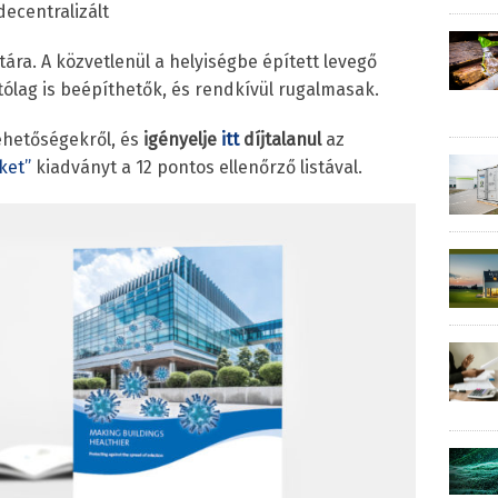
decentralizált
tára. A közvetlenül a helyiségbe épített levegő
ólag is beépíthetők, és rendkívül rugalmasak.
lehetőségekről, és
igényelje
itt
díjtalanul
az
ket”
kiadványt a 12 pontos ellenőrző listával.