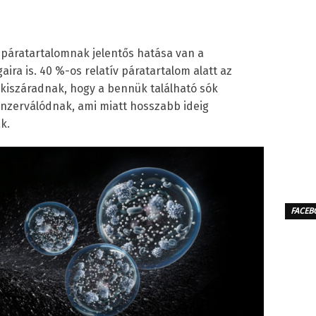
a páratartalomnak jelentős hatása van a
ira is. 40 %-os relatív páratartalom alatt az
kiszáradnak, hogy a bennük található sók
konzerválódnak, ami miatt hosszabb ideig
k.
FACEB