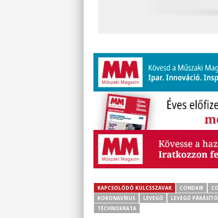
KAPCSOLÓDÓ KULCSSZAVAK
CONDAIR
CO
KORONAVÍRUS
LEVEGŐ
LEVEGŐ PÁRÁSÍTÓ
TECHNOKRATA