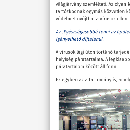
világjárvány szemlélteti. Az olya
tartózkodnak egymás közvetlen kö
védelmet nyújthat a vírusok ellen.
Az „Egészségesebbé tenni az épület
igényelhető díjtalanul.
A vírusok légi úton történő terjed
helyiség páratartalma. A legkiseb
páratartalom között áll fenn.
Ez egyben az a tartomány is, am