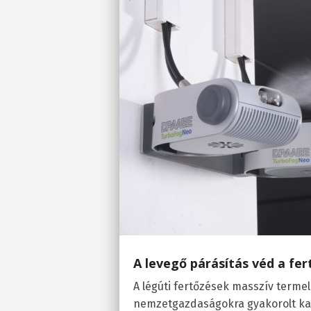
A levegő párásítás véd a fer
A légúti fertőzések masszív terme
nemzetgazdaságokra gyakorolt ka