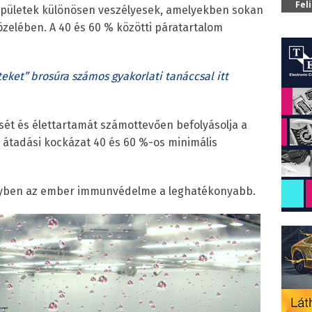
Fel
n épületek különösen veszélyesek, amelyekben sokan
zelében. A 40 és 60 % közötti páratartalom
eket” brosúra számos gyakorlati tanáccsal itt
ését és élettartamát számottevően befolyásolja a
b átadási kockázat 40 és 60 %-os minimális
elyben az ember immunvédelme a leghatékonyabb.