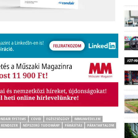
IOT-M
NDAIR SYSTEMS
COVID
EGÉSZSÉGÜGY
IMMUNVÉDELEM
 RENDSZER
NÉPSZERŰ TUDOMÁNY
PÁRÁSÍTÁS
PÁRATARTALOM