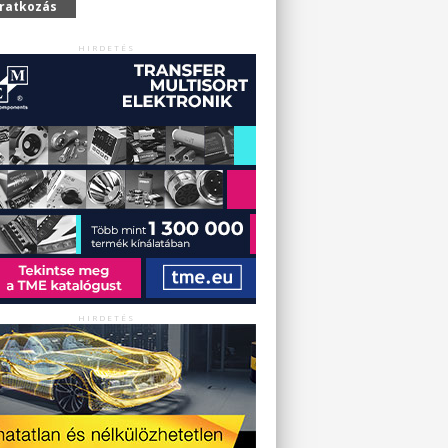
iratkozás
HIRDETÉS
HIRDETÉS