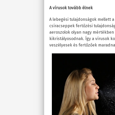
A vírusok tovább élnek
A lebegési tulajdonságok mellett 
csíracseppek fertőzési tulajdonsága
aeroszolok olyan nagy mértékben 
kikristályosodnak. Így a vírusok 
veszélyesek és fertőzőek maradna