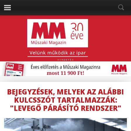
HIRDETÉS
BEJEGYZÉSEK, MELYEK AZ ALÁBBI
KULCSSZÓT TARTALMAZZÁK:
"LEVEGŐ PÁRÁSÍTÓ RENDSZER"