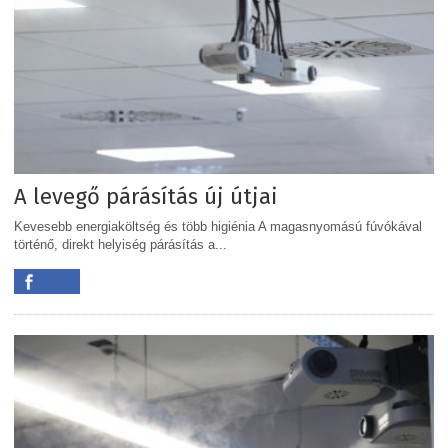
A levegő párásítás új útjai
Kevesebb energiaköltség és több higiénia A magasnyomású fúvókával
történő, direkt helyiség párásítás a...