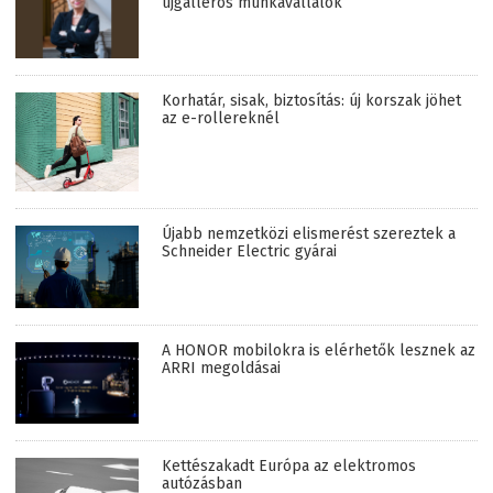
újgalléros munkavállalók
Korhatár, sisak, biztosítás: új korszak jöhet
az e-rollereknél
Újabb nemzetközi elismerést szereztek a
Schneider Electric gyárai
A HONOR mobilokra is elérhetők lesznek az
ARRI megoldásai
Kettészakadt Európa az elektromos
autózásban