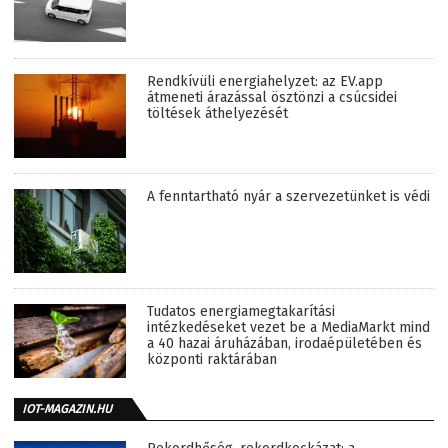
Rendkívüli energiahelyzet: az EV.app
átmeneti árazással ösztönzi a csúcsidei
töltések áthelyezését
A fenntartható nyár a szervezetünket is védi
Tudatos energiamegtakarítási
intézkedéseket vezet be a MediaMarkt mind
a 40 hazai áruházában, irodaépületében és
központi raktárában
IOT-MAGAZIN.HU