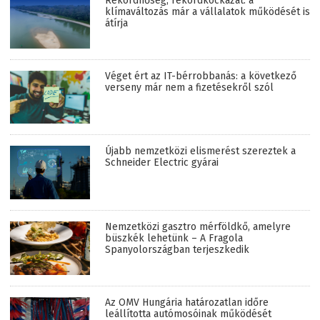
Rekordhőség, rekordkockázat: a
klímaváltozás már a vállalatok működését is
átírja
Véget ért az IT-bérrobbanás: a következő
verseny már nem a fizetésekről szól
Újabb nemzetközi elismerést szereztek a
Schneider Electric gyárai
Nemzetközi gasztro mérföldkő, amelyre
büszkék lehetünk – A Fragola
Spanyolországban terjeszkedik
Az OMV Hungária határozatlan időre
leállította autómosóinak működését