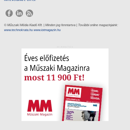
© Műszaki Média Kiadó Kft. | Minden jog fenntartva | További online magazinjaink:
www.technokrata.hu
www.iotmagazin.hu
HIRDETÉS