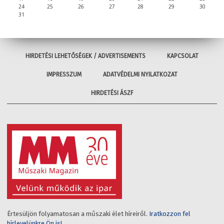
24
25
26
27
28
29
30
31
HIRDETÉSI LEHETŐSÉGEK / ADVERTISEMENTS
KAPCSOLAT
IMPRESSZUM
ADATVÉDELMI NYILATKOZAT
HIRDETÉSI ÁSZF
Értesüljön folyamatosan a műszaki élet híreiről.
Iratkozzon fel
hírlevelünkre Ön is!