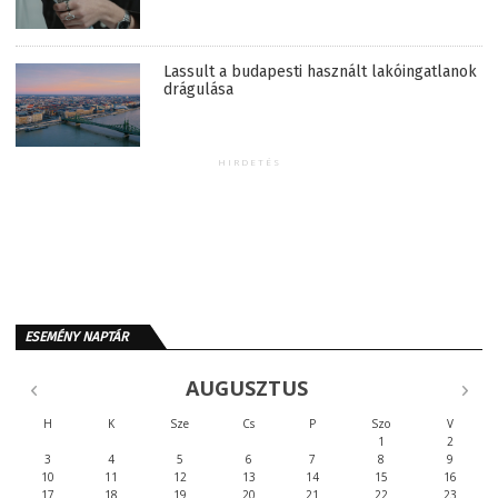
Lassult a budapesti használt lakóingatlanok
drágulása
HIRDETÉS
ESEMÉNY NAPTÁR
AUGUSZTUS
H
K
Sze
Cs
P
Szo
V
1
2
3
4
5
6
7
8
9
10
11
12
13
14
15
16
17
18
19
20
21
22
23