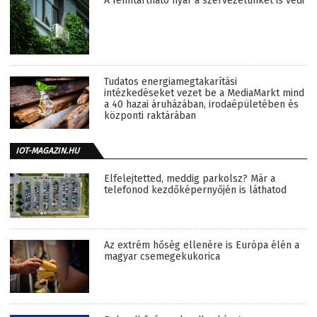
A fenntartható nyár a szervezetünket is védi
Tudatos energiamegtakarítási
intézkedéseket vezet be a MediaMarkt mind
a 40 hazai áruházában, irodaépületében és
központi raktárában
IOT-MAGAZIN.HU
Elfelejtetted, meddig parkolsz? Már a
telefonod kezdőképernyőjén is láthatod
Az extrém hőség ellenére is Európa élén a
magyar csemegekukorica