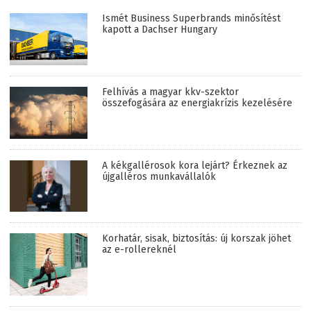
Ismét Business Superbrands minősítést
kapott a Dachser Hungary
Felhívás a magyar kkv-szektor
összefogására az energiakrízis kezelésére
A kékgallérosok kora lejárt? Érkeznek az
újgalléros munkavállalók
Korhatár, sisak, biztosítás: új korszak jöhet
az e-rollereknél