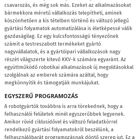
csavarozás, és még sok más. Ezeket az alkalmazásokat
bármekkora méretű vállalkozás telepítheti, aminek
köszönhetően a kis tételben történő és változó jellegű
gyártási folyamatok automatizálása is életképessé válik
gazdaságilag. Ez egy kulcsfontosságú tényezőnek
számít a testreszabott termékeket gyártó
nagyvállalatok, és a gyártóipari vállalkozások nagy
részét világszerte kitevő KKV-k számára egyaránt. Az
együttműködő robotikai alkalmazások új megoldásokkal
szolgálnak az emberek számára azáltal, hogy
megkönnyítik és támogatják munkájukat.
EGYSZERŰ PROGRAMOZÁS
A robotgyártók továbbra is arra törekednek, hogy a
felhasználói felületek minél egyszerűbbek legyenek.
Amikor rövid ciklusidővel és változó feladatkörrel
rendelkező gyártási folyamatokról beszélünk, a
felhasználóbarát programozásnak döntő szerep jut. Ez a