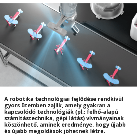
A robotika technológiai fejlődése rendkívül
gyors ütemben zajlik, amely gyakran a
kapcsolódó technológiák (pl.: felhő-alapú
számítástechnika, gépi látás) vívmányainak
köszönhető, aminek eredménye, hogy újabb
és újabb megoldások jöhetnek létre.