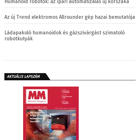
Humanoid robotok: az ipari automatizálás új korszaka
Az új Trend elektromos Allrounder gép hazai bemutatója
Ládapakoló humanoidok és gázszivárgást szimatoló
robotkutyák
AKTUÁLIS LAPSZÁM