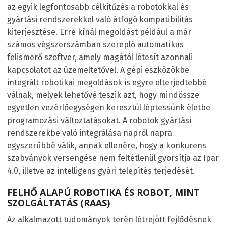
az egyik legfontosabb célkitűzés a robotokkal és
gyártási rendszerekkel való átfogó kompatibilitás
kiterjesztése. Erre kínál megoldást például a már
számos végszerszámban szereplő automatikus
felismerő szoftver, amely magától létesít azonnali
kapcsolatot az üzemeltetővel. A gépi eszközökbe
integrált robotikai megoldások is egyre elterjedtebbé
válnak, melyek lehetővé teszik azt, hogy mindössze
egyetlen vezérlőegységen keresztül léptessünk életbe
programozási változtatásokat. A robotok gyártási
rendszerekbe való integrálása napról napra
egyszerűbbé válik, annak ellenére, hogy a konkurens
szabványok versengése nem feltétlenül gyorsítja az Ipar
4.0, illetve az intelligens gyári telepítés terjedését.
FELHŐ ALAPÚ ROBOTIKA ÉS ROBOT, MINT
SZOLGÁLTATÁS (RAAS)
Az alkalmazott tudományok terén létrejött fejlődésnek