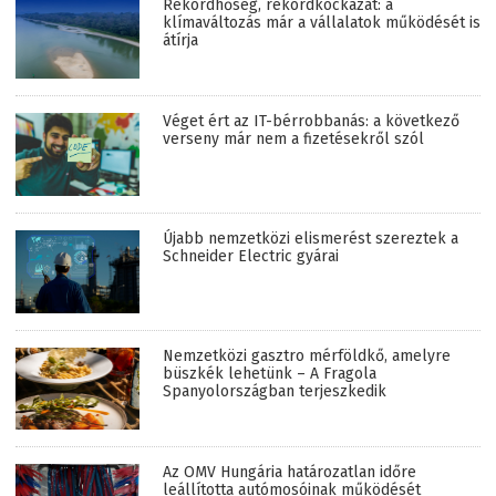
Rekordhőség, rekordkockázat: a
klímaváltozás már a vállalatok működését is
átírja
Véget ért az IT-bérrobbanás: a következő
verseny már nem a fizetésekről szól
Újabb nemzetközi elismerést szereztek a
Schneider Electric gyárai
Nemzetközi gasztro mérföldkő, amelyre
büszkék lehetünk – A Fragola
Spanyolországban terjeszkedik
Az OMV Hungária határozatlan időre
leállította autómosóinak működését