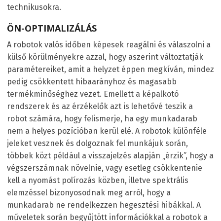
technikusokra.
ÖN-OPTIMALIZÁLÁS
A robotok valós időben képesek reagálni és válaszolni a
külső körülményekre azzal, hogy aszerint változtatják
paramétereiket, amit a helyzet éppen megkíván, mindez
pedig csökkentett hibaarányhoz és magasabb
termékminőséghez vezet. Emellett a képalkotó
rendszerek és az érzékelők azt is lehetővé teszik a
robot számára, hogy felismerje, ha egy munkadarab
nem a helyes pozícióban kerül elé. A robotok különféle
jeleket vesznek és dolgoznak fel munkájuk során,
többek közt például a visszajelzés alapján „érzik”, hogy a
végszerszámnak növelnie, vagy esetleg csökkentenie
kell a nyomást polírozás közben, illetve spektrális
elemzéssel bizonyosodnak meg arról, hogy a
munkadarab ne rendelkezzen hegesztési hibákkal. A
műveletek során begyűjtött információkkal a robotok a