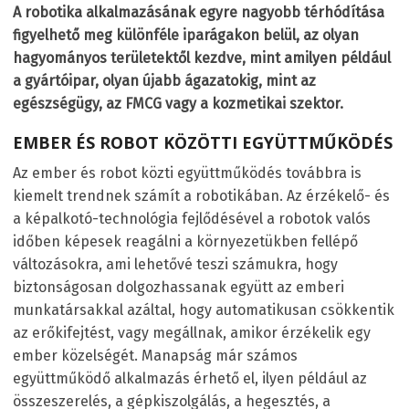
A robotika alkalmazásának egyre nagyobb térhódítása
figyelhető meg különféle iparágakon belül, az olyan
hagyományos területektől kezdve, mint amilyen például
a gyártóipar, olyan újabb ágazatokig, mint az
egészségügy, az FMCG vagy a kozmetikai szektor.
EMBER ÉS ROBOT KÖZÖTTI EGYÜTTMŰKÖDÉS
Az ember és robot közti együttműködés továbbra is
kiemelt trendnek számít a robotikában. Az érzékelő- és
a képalkotó-technológia fejlődésével a robotok valós
időben képesek reagálni a környezetükben fellépő
változásokra, ami lehetővé teszi számukra, hogy
biztonságosan dolgozhassanak együtt az emberi
munkatársakkal azáltal, hogy automatikusan csökkentik
az erőkifejtést, vagy megállnak, amikor érzékelik egy
ember közelségét. Manapság már számos
együttműködő alkalmazás érhető el, ilyen például az
összeszerelés, a gépkiszolgálás, a hegesztés, a