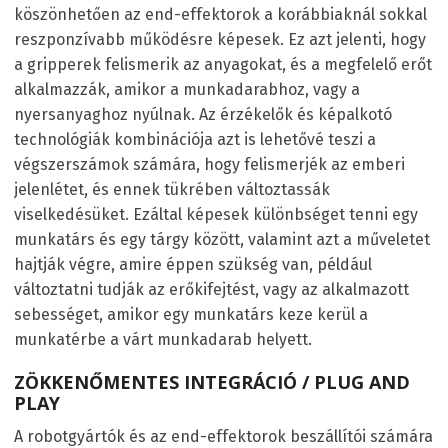
köszönhetően az end-effektorok a korábbiaknál sokkal
reszponzívabb működésre képesek. Ez azt jelenti, hogy
a gripperek felismerik az anyagokat, és a megfelelő erőt
alkalmazzák, amikor a munkadarabhoz, vagy a
nyersanyaghoz nyúlnak. Az érzékelők és képalkotó
technológiák kombinációja azt is lehetővé teszi a
végszerszámok számára, hogy felismerjék az emberi
jelenlétet, és ennek tükrében változtassák
viselkedésüket. Ezáltal képesek különbséget tenni egy
munkatárs és egy tárgy között, valamint azt a műveletet
hajtják végre, amire éppen szükség van, például
változtatni tudják az erőkifejtést, vagy az alkalmazott
sebességet, amikor egy munkatárs keze kerül a
munkatérbe a várt munkadarab helyett.
ZÖKKENŐMENTES INTEGRÁCIÓ / PLUG AND
PLAY
A robotgyártók és az end-effektorok beszállítói számára