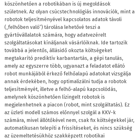
köszönhetően a robotikában is új megoldások
születnek. Az olyan csúcstechnológiás innovációk, mint a
robotok teljesítményével kapcsolatos adatok távoli
(„felhőben való”) tárolása lehetővé teszi a
gyártóvállalatok számára, hogy adatvezérelt
szolgáltatásokat kínáljanak vásárlóiknak. Ide tartozik
továbbá a jelentős, állásidő okozta költségeket
megtakarító prediktív karbantartás, a gépi tanulás,
amely az egyszerre több, ugyanazt a feladatot ellátó
robot munkájából érkező felhőalapú adatokat vizsgálja
annak érdekében, hogy optimalizálni tudja a robotok
teljesítményét, illetve a felhő-alapú kapcsolódás,
amelynek köszönhetően lízingelt robotok is
megjelenhetnek a piacon (robot, mint szolgáltatás). Ez
az üzleti modell számos előnnyel szolgál a KKV-k
számára, mivel állótőkével nem, csak fix költségekkel jár,
automatikusan telepíti a frissítéseket, és nincs szükség
az üzemeltetésükhöz szakképzett robotikai