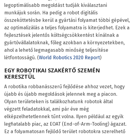
legoptimálisabb megoldást tudják kiválasztani
munkájuk során. Ha pedig a robot digitális
összeköttetésbe kerül a gyártási folyamat többi gépével,
az optimalizálás a teljes folyamatra is kiterjedhet. Ezek a
fejlesztések jelentős költségcsökkentést kínálnak a
gyártóvállalatoknak, főleg azokban a környezetekben,
ahol a lehető legmagasabb minőség teljesítése
létfontosságú. (
World Robotics 2020 Report
)
EGY ROBOTIKAI SZAKÉRTŐ SZEMÉN
KERESZTÜL
A robotika robbanásszerű fejlődése ahhoz vezet, hogy
újabb és újabb megoldások jelennek meg a piacon.
Olyan területeken is találkozhatunk robotok által
végzett feladatokkal, ami pár éve még
elképzelhetetlennek tűnt volna. Ilyen például az egyik
legfiatalabb piac, az EOAT (End-of-Arm-Tooling) ágazat.
Ez a folyamatosan fejlődő terület robotokra szerelhető