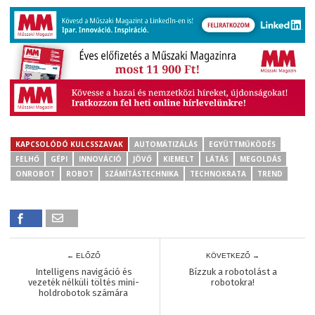
KAPCSOLÓDÓ KULCSSZAVAK
AUTOMATIZÁLÁS
EGYÜTTMŰKÖDÉS
FELHŐ
GÉPI
INNOVÁCIÓ
JÖVŐ
KIEMELT
LÁTÁS
MEGOLDÁS
ONROBOT
ROBOT
SZÁMÍTÁSTECHNIKA
TECHNOKRATA
TREND
← ELŐZŐ
KÖVETKEZŐ →
Intelligens navigáció és
Bízzuk a robotolást a
vezeték nélküli töltés mini-
robotokra!
holdrobotok számára