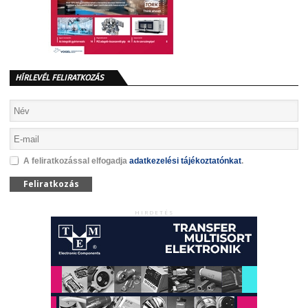
HÍRLEVÉL FELIRATKOZÁS
A feliratkozással elfogadja
adatkezelési tájékoztatónkat
.
Feliratkozás
HIRDETÉS