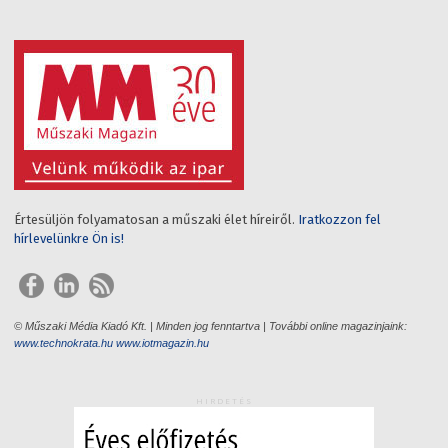
Értesüljön folyamatosan a műszaki élet híreiről.
Iratkozzon fel
hírlevelünkre Ön is!
© Műszaki Média Kiadó Kft. | Minden jog fenntartva | További online magazinjaink:
www.technokrata.hu
www.iotmagazin.hu
HIRDETÉS