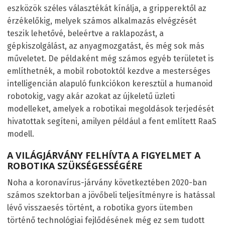
eszközök széles választékát kínálja, a gripperektől az
érzékelőkig, melyek számos alkalmazás elvégzését
teszik lehetővé, beleértve a raklapozást, a
gépkiszolgálást, az anyagmozgatást, és még sok más
műveletet. De példaként még számos egyéb területet is
említhetnék, a mobil robotoktól kezdve a mesterséges
intelligencián alapuló funkciókon keresztül a humanoid
robotokig, vagy akár azokat az újkeletű üzleti
modelleket, amelyek a robotikai megoldások terjedését
hivatottak segíteni, amilyen például a fent említett RaaS
modell.
A VILÁGJÁRVÁNY FELHÍVTA A FIGYELMET A
ROBOTIKA SZÜKSÉGESSÉGÉRE
Noha a koronavírus-járvány következtében 2020-ban
számos szektorban a jövőbeli teljesítményre is hatással
lévő visszaesés történt, a robotika gyors ütemben
történő technológiai fejlődésének még ez sem tudott