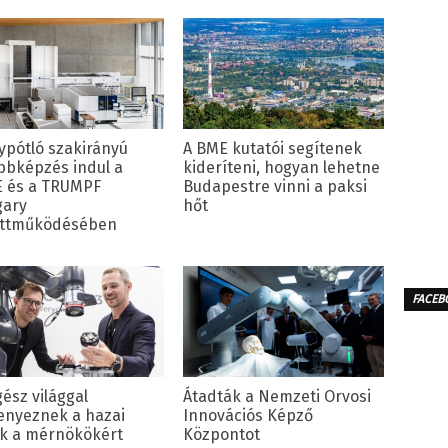
ypótló szakirányú
A BME kutatói segítenek
bbképzés indul a
kideríteni, hogyan lehetne
 és a TRUMPF
Budapestre vinni a paksi
ary
hőt
ttműködésében
FACEB
gész világgal
Átadták a Nemzeti Orvosi
enyeznek a hazai
Innovációs Képző
k a mérnökökért
Központot