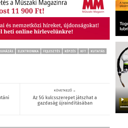
RUHÁZÁS
ELEKTRONIKA
FEJLESZTÉS
KÉPZÉS
KFT
KUTATÁS
KÖVETKEZŐ →
utáni
Az 5G kulcsszerepet játszhat a
gazdaság újraindításában