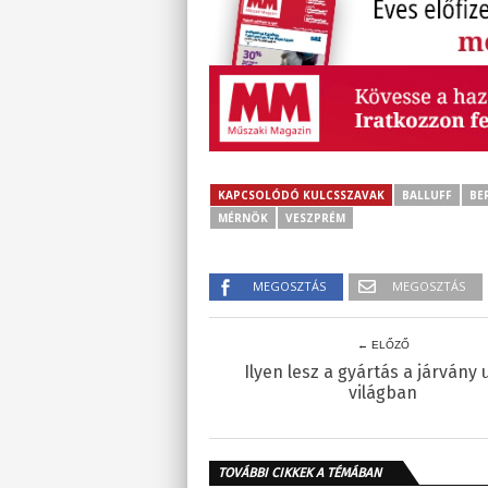
KAPCSOLÓDÓ KULCSSZAVAK
BALLUFF
BE
MÉRNÖK
VESZPRÉM
MEGOSZTÁS
MEGOSZTÁS
← ELŐZŐ
Ilyen lesz a gyártás a járvány 
világban
TOVÁBBI CIKKEK A TÉMÁBAN