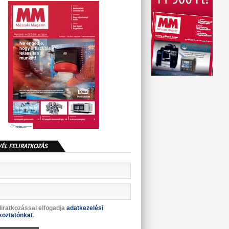
VÉL FELIRATKOZÁS
liratkozással elfogadja
adatkezelési
koztatónkat
.