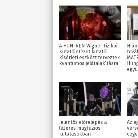
A HUN-REN Wigner Fizikai
Hián
Kutatóintézet kutatói
tová
kísérleti eszközt terveztek
MATE
kvantumos jelátalakításra
Hung
együ
Jelentős előrelépés a
Az e
lézeres magfúziós
vers
kutatásokban
cége