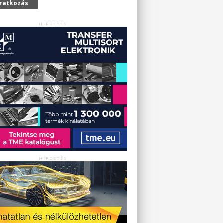
iratkozás
HIRDETÉS
HIRDETÉS