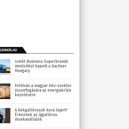
OKRATA.HU
Ismét Business Superbrands
minősítést kapott a Dachser
Hungary
Felhívás a magyar kkv-szektor
összefogására az energiakrízis
kezelésére
A kékgallérosok kora lejárt?
Érkeznek az újgalléros
munkavállalók