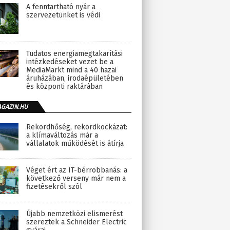
A fenntartható nyár a
szervezetünket is védi
Tudatos energiamegtakarítási
intézkedéseket vezet be a
MediaMarkt mind a 40 hazai
áruházában, irodaépületében
és központi raktárában
AGAZIN.HU
Rekordhőség, rekordkockázat:
a klímaváltozás már a
vállalatok működését is átírja
Véget ért az IT-bérrobbanás: a
következő verseny már nem a
fizetésekről szól
Újabb nemzetközi elismerést
szereztek a Schneider Electric