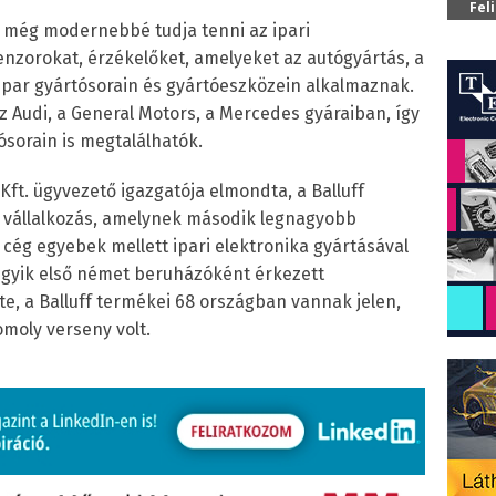
Fel
gy még modernebbé tudja tenni az ipari
nzorokat, érzékelőket, amelyeket az autógyártás, a
ipar gyártósorain és gyártóeszközein alkalmaznak.
az Audi, a General Motors, a Mercedes gyáraiban, így
sorain is megtalálhatók.
Kft. ügyvezető igazgatója elmondta, a Balluff
 vállalkozás, amelynek második legnagyobb
cég egyebek mellett ipari elektronika gyártásával
 egyik első német beruházóként érkezett
e, a Balluff termékei 68 országban vannak jelen,
omoly verseny volt.