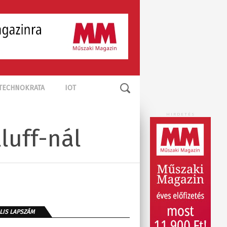
TECHNOKRATA
IOT
HIRDETÉS
luff-nál
LIS LAPSZÁM