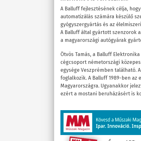
A Balluff fejlesztésének célja, ho
automatizálás számára készülő sze
gyógyszergyártás és az élelmiszer
A Balluff által gyártott szenzorok 
a magyarországi autógyárak gyártó
Ötvös Tamás, a Balluff Elektronika 
cégcsoport németországi közepes
egysége Veszprémben található. A 
foglalkozik. A Balluff 1989-ben az
Magyarországra. Ugyanakkor jelezt
ezért a mostani beruházásért is k