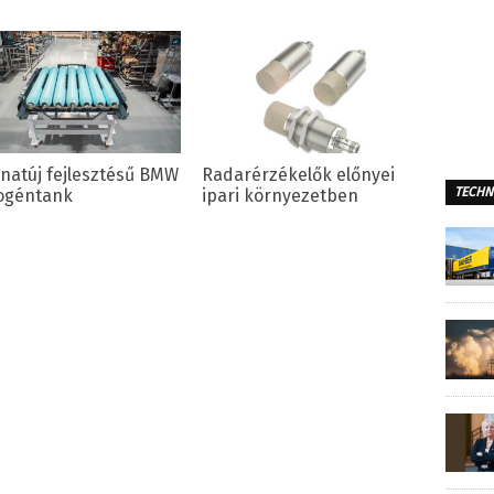
natúj fejlesztésű BMW
Radarérzékelők előnyei
TECHN
ogéntank
ipari környezetben