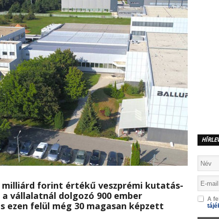
HÍRLE
1 milliárd forint értékű veszprémi kutatás-
 a vállalatnál dolgozó 900 ember
A fe
és ezen felül még 30 magasan képzett
tájé