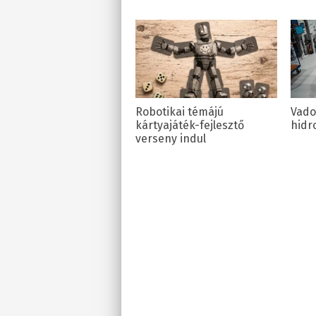
Robotikai témájú
Vado
kártyajáték-fejlesztő
hidr
verseny indul