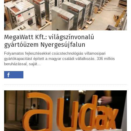
MegaWatt Kft.: világszínvonalú
gyártóüzem Nyergesújfalun
Folyamatos fejlesztésekkel csúcstechnológiás villamosipari
gyártókapacitást épített a magyar családi vállalkozás. 336 milliós
beruházással, saját...