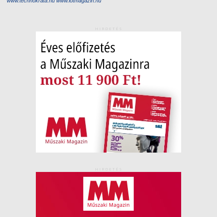
www.technokrata.hu
www.iotmagazin.hu
HIRDETÉS
HIRDETÉS