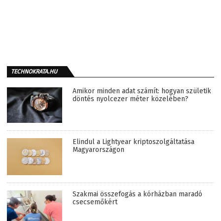
TECHNOKRATA.HU
Amikor minden adat számít: hogyan születik
döntés nyolcezer méter közelében?
Elindul a Lightyear kriptoszolgáltatása
Magyarországon
Szakmai összefogás a kórházban maradó
csecsemőkért