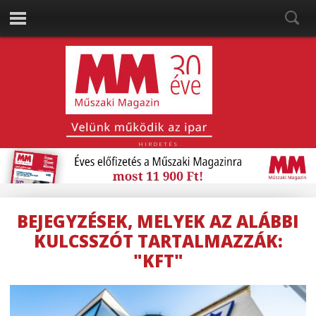
HIRDETÉS
BEJEGYZÉSEK, MELYEK AZ ALÁBBI
KULCSSZÓT TARTALMAZZÁK:
"KFT"