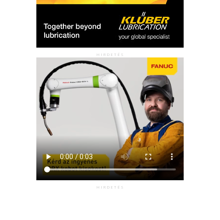
HIRDETÉS
HIRDETÉS