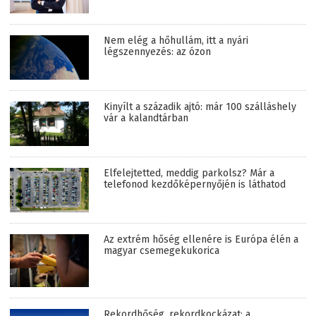
Nem elég a hőhullám, itt a nyári
légszennyezés: az ózon
Kinyílt a századik ajtó: már 100 szálláshely
vár a kalandtárban
Elfelejtetted, meddig parkolsz? Már a
telefonod kezdőképernyőjén is láthatod
Az extrém hőség ellenére is Európa élén a
magyar csemegekukorica
Rekordhőség, rekordkockázat: a