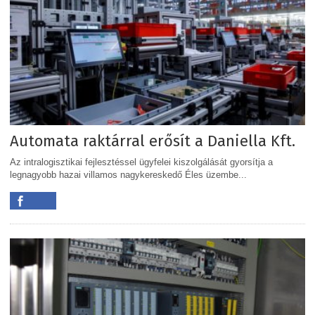
Automata raktárral erősít a Daniella Kft.
Az intralogisztikai fejlesztéssel ügyfelei kiszolgálását gyorsítja a
legnagyobb hazai villamos nagykereskedő Éles üzembe...