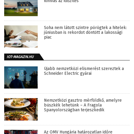
kihívás az időzítés
Soha nem látott szintre pörögtek a hitelek:
júniusban is rekordot döntött a lakossági
piac
IOT-MAGAZIN.HU
Újabb nemzetközi elismerést szereztek a
Schneider Electric gyárai
Nemzetközi gasztro mérföldkő, amelyre
büszkék lehetünk – A Fragola
Spanyolországban terjeszkedik
Az OMV Hungária határozatlan időre