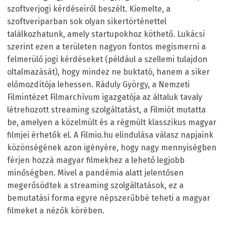
szoftverjogi kérdéseiről beszélt. Kiemelte, a
szoftveriparban sok olyan sikertörténettel
találkozhatunk, amely startupokhoz köthető. Lukácsi
szerint ezen a területen nagyon fontos megismerni a
felmerülő jogi kérdéseket (például a szellemi tulajdon
oltalmazását), hogy mindez ne buktató, hanem a siker
előmozdítója lehessen. Ráduly György, a Nemzeti
Filmintézet Filmarchívum igazgatója az általuk tavaly
létrehozott streaming szolgáltatást, a Filmiót mutatta
be, amelyen a közelmúlt és a régmúlt klasszikus magyar
filmjei érhetők el. A Filmio.hu elindulása válasz napjaink
közönségének azon igényére, hogy nagy mennyiségben
férjen hozzá magyar filmekhez a lehető legjobb
minőségben. Mivel a pandémia alatt jelentősen
megerősödtek a streaming szolgáltatások, ez a
bemutatási forma egyre népszerűbbé teheti a magyar
filmeket a nézők körében.