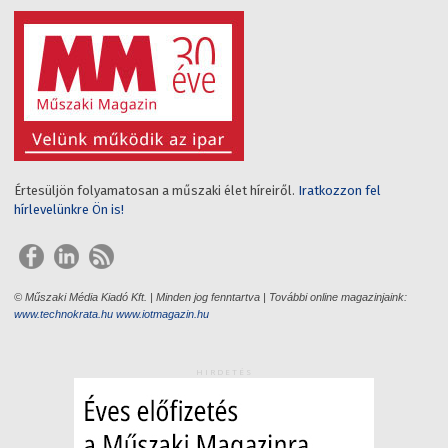
Értesüljön folyamatosan a műszaki élet híreiről.
Iratkozzon fel
hírlevelünkre Ön is!
© Műszaki Média Kiadó Kft. | Minden jog fenntartva | További online magazinjaink:
www.technokrata.hu
www.iotmagazin.hu
HIRDETÉS