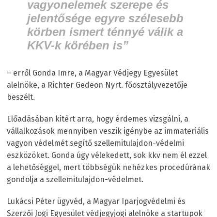
vagyonelemek szerepe és
jelentősége egyre szélesebb
körben ismert ténnyé válik a
KKV-k körében is”
– erről Gonda Imre, a Magyar Védjegy Egyesület
alelnöke, a Richter Gedeon Nyrt. főosztályvezetője
beszélt.
Előadásában kitért arra, hogy érdemes vizsgálni, a
vállalkozások mennyiben veszik igénybe az immateriális
vagyon védelmét segítő szellemitulajdon-védelmi
eszközöket. Gonda úgy vélekedett, sok kkv nem él ezzel
a lehetőséggel, mert többségük nehézkes procedúrának
gondolja a szellemitulajdon-védelmet.
Lukácsi Péter ügyvéd, a Magyar Iparjogvédelmi és
Szerzői Jogi Egyesület védjegyjogi alelnöke a startupok