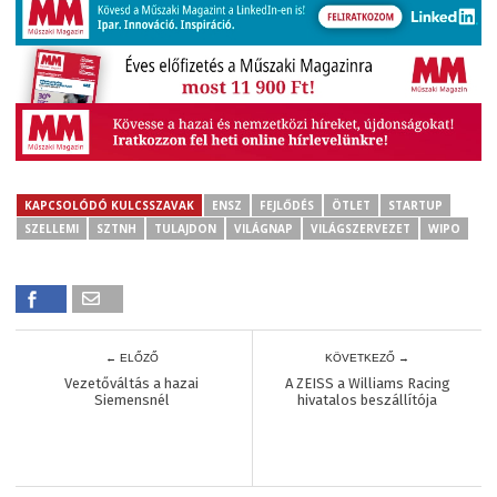
KAPCSOLÓDÓ KULCSSZAVAK
ENSZ
FEJLŐDÉS
ÖTLET
STARTUP
SZELLEMI
SZTNH
TULAJDON
VILÁGNAP
VILÁGSZERVEZET
WIPO
← ELŐZŐ
KÖVETKEZŐ →
Vezetőváltás a hazai
A ZEISS a Williams Racing
Siemensnél
hivatalos beszállítója