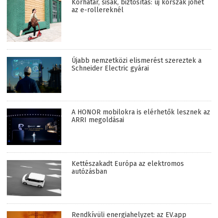
Korhatár, sisak, biztosítás: új korszak jöhet
az e-rollereknél
Újabb nemzetközi elismerést szereztek a
Schneider Electric gyárai
A HONOR mobilokra is elérhetők lesznek az
ARRI megoldásai
Kettészakadt Európa az elektromos
autózásban
Rendkívüli energiahelyzet: az EV.app