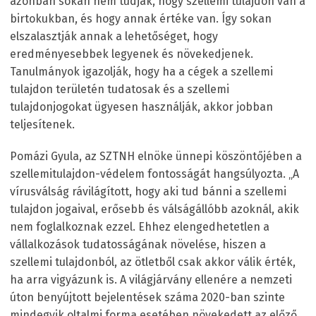
azonban sokan nem tudják, hogy szellemi tulajdon van a
birtokukban, és hogy annak értéke van. Így sokan
elszalasztják annak a lehetőséget, hogy
eredményesebbek legyenek és növekedjenek.
Tanulmányok igazolják, hogy ha a cégek a szellemi
tulajdon területén tudatosak és a szellemi
tulajdonjogokat ügyesen használják, akkor jobban
teljesítenek.
Pomázi Gyula, az SZTNH elnöke ünnepi köszöntőjében a
szellemitulajdon-védelem fontosságát hangsúlyozta. „A
vírusválság rávilágított, hogy aki tud bánni a szellemi
tulajdon jogaival, erősebb és válságállóbb azoknál, akik
nem foglalkoznak ezzel. Ehhez elengedhetetlen a
vállalkozások tudatosságának növelése, hiszen a
szellemi tulajdonból, az ötletből csak akkor válik érték,
ha arra vigyázunk is. A világjárvány ellenére a nemzeti
úton benyújtott bejelentések száma 2020-ban szinte
mindegyik oltalmi forma esetében növekedett az előző