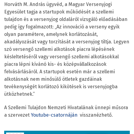
Horváth M. András ügyvéd, a Magyar Versenyjogi
Egyesület tagja a startupok működését a szellemi
tulajdon és a versenyjog oldaláról vizsgáló előadásában
pedig így fogalmazott: „Az innováció a verseny egyik
olyan paramétere, amelynek korlátozását,
akadályozását vagy torzítását a versenyjog tiltja. Legyen
szó versengő szellemi alkotások piacra lépésének
késleltetéséről vagy versengő szellemi alkotásokkal
piacra lépni kívánó kis- és középvállalkozások
felvásárlásáról. A startupok esetén már a szellemi
alkotásnak nem minősülő ötletek gazdáinak
tevékenységét korlátozó kikötések is versenyjogba
ütközhetnek.”
A Szellemi Tulajdon Nemzeti Hivatalának ünnepi műsora
a szervezet
Youtube-csatornáján
visszanézhető.