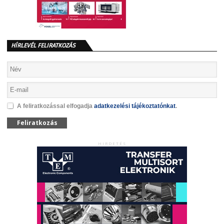
HÍRLEVÉL FELIRATKOZÁS
A feliratkozással elfogadja
adatkezelési tájékoztatónkat
.
Feliratkozás
HIRDETÉS