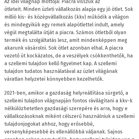
Az idei világnap mottója: Piacra visszük az
ötleteit.
Minden üzleti vállalkozás alapja egy jó ötlet. Sok
millió kis- és középvállalkozás (kkv) működik a világon
és mindegyikük egy remek alapötlettel indult, amely
végül megtalálta útját a piacra. Számos ötletből olyan
termék és szolgáltatás lesz, amit mindenképpen meg
akarunk vásárolni. Sok ötlet azonban elhal. A piacra
vezető út kockázatos, de a veszélyek csökkenthetők, ha
a szellemi tulajdon kellő figyelmet kap. A szellemi
tulajdon tudatos használatával az üzlet világának
váratlan helyzetei könnyebben kezelhetők.
2021-ben, amikor a gazdaság helyreállítása sürgető, a
szellemi tulajdon világnapján fontos rávilágítani a kkv-k
nélkülözhetetlen gazdasági szerepére és arra, hogy e
vállalkozásoknak miként célszerű használniuk a szellemi
tulajdonjogokat ahhoz, hogy erősebbé,
versenyképesebbé és ellenállóbbá váljanak. Sajnos