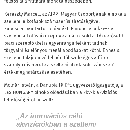
felelős államtitkára mondta beszédében.
Kereszty Marcell, az AIPPI Magyar Csoportjának elnöke a
szellemi alkotások számszerűsíthetőségével
kapcsolatban tartott előadást. Elmondta, a kkv-k a
szellemi alkotásaikra építve a náluk sokkal tőkeerősebb
piaci szereplőkkel is egyenrangú félként tudnak
tárgyalni és előnyös megállapodásokat kötni. Ehhez a
szellemi tulajdon védelmén túl szükséges a főbb
szabályok ismerete a szellemi alkotások számszerű
értékmeghatározása esetében.
Molnár István, a Danubia IP Kft. ügyvezető igazgatója, a
LES HUNGARY elnöke előadásában a kkv-k akvizíciós
lehetőségeiről beszélt:
„Az innovációs célú
akvizíciókban a szellemi