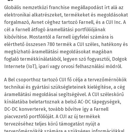
Globális nemzetközi franchise megállapodást írt alá az
elektronikai alkatrészeket, termékeket és megoldásokat
forgalmazó, Avnet céghez tartozó Farnell, és a CUI Inc. A
cél a Farnell átfogó áramellátási portfóliójának
kibővítése. Mostantól a Farnell ügyfelei számára is
elérthető összesen 780 termék a CUI széles, hatékony és
megbízható áramellátási megoldásokat magában
foglaló termékkínálatából, legyen szó fogyasztói, Dolgok
Internete (IoT), ipari vagy orvosi felhasználási módról.
A Bel csoporthoz tartozó CUI fő célja a tervezőmérnökök
technikai és gyártási szükségleteinek kielégítése, a cég
áramellátási megoldásai segítségével. A CUI széleskörű
kínálatába beletartoznak a belső AC-DC tápegységek,
DC-DC konverterek, tovább bővítve így a Farnell
piacvezető portfólióját. A CUI az új termékek
tervezéséhez teljes körű támogatást nyújt a
tervezőmérnökök számára a szükséges információkkal