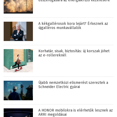
összefogására az energiakrízis kezelésére
A kékgallérosok kora lejárt? Érkeznek az
újgalléros munkavállalók
Korhatár, sisak, biztosítás: új korszak jöhet
az e-rollereknél
Újabb nemzetközi elismerést szereztek a
Schneider Electric gyárai
A HONOR mobilokra is elérhetők lesznek az
ARRI megoldásai