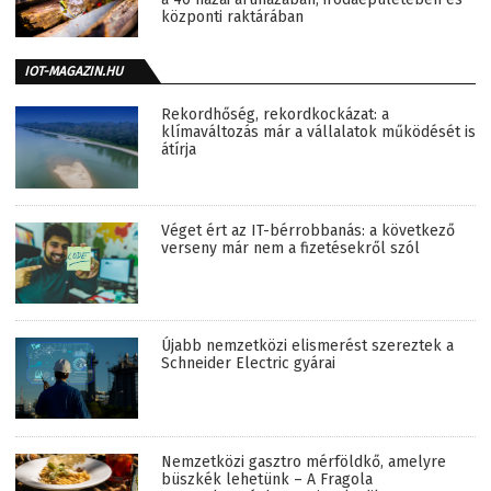
központi raktárában
IOT-MAGAZIN.HU
Rekordhőség, rekordkockázat: a
klímaváltozás már a vállalatok működését is
átírja
Véget ért az IT-bérrobbanás: a következő
verseny már nem a fizetésekről szól
Újabb nemzetközi elismerést szereztek a
Schneider Electric gyárai
Nemzetközi gasztro mérföldkő, amelyre
büszkék lehetünk – A Fragola