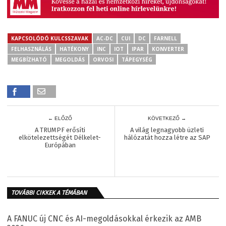
KAPCSOLÓDÓ KULCSSZAVAK
AC-DC
CUI
DC
FARNELL
FELHASZNÁLÁS
HATÉKONY
INC
IOT
IPAR
KONVERTER
MEGBÍZHATÓ
MEGOLDÁS
ORVOSI
TÁPEGYSÉG
← ELŐZŐ
KÖVETKEZŐ →
A TRUMPF erősíti
A világ legnagyobb üzleti
elkötelezettségét Délkelet-
hálózatát hozza létre az SAP
Európában
TOVÁBBI CIKKEK A TÉMÁBAN
A FANUC új CNC és AI-megoldásokkal érkezik az AMB