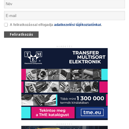
A feliratkozással elfogadja
adatkezelési tájékoztatónkat
.
Feliratkozás
HIRDETÉS
HIRDETÉS