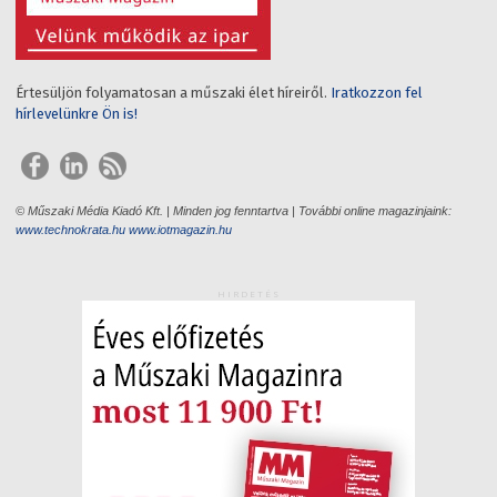
Értesüljön folyamatosan a műszaki élet híreiről.
Iratkozzon fel
hírlevelünkre Ön is!
© Műszaki Média Kiadó Kft. | Minden jog fenntartva | További online magazinjaink:
www.technokrata.hu
www.iotmagazin.hu
HIRDETÉS