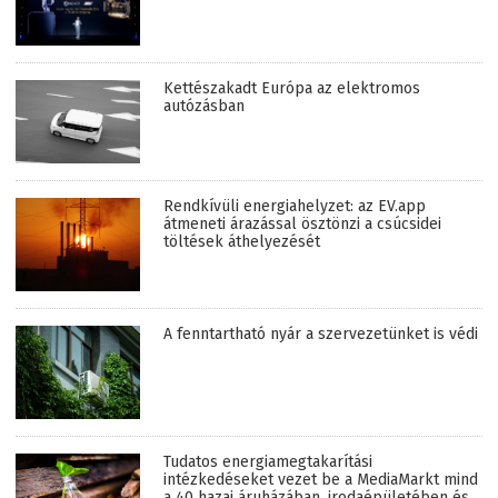
Kettészakadt Európa az elektromos
autózásban
Rendkívüli energiahelyzet: az EV.app
átmeneti árazással ösztönzi a csúcsidei
töltések áthelyezését
A fenntartható nyár a szervezetünket is védi
Tudatos energiamegtakarítási
intézkedéseket vezet be a MediaMarkt mind
a 40 hazai áruházában, irodaépületében és