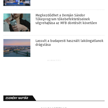
Megkezdődhet a Demján Sándor
Tőkeprogram tőkebefektetéseinek
végrehajtása az MFB döntését követően
Lassult a budapesti használt lakóingatlanok
drágulása
HIRDETÉS
ESEMÉNY NAPTÁR