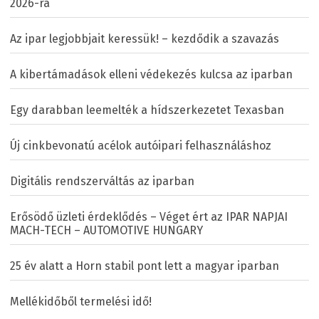
2026-ra
Az ipar legjobbjait keressük! – kezdődik a szavazás
A kibertámadások elleni védekezés kulcsa az iparban
Egy darabban leemelték a hídszerkezetet Texasban
Új cinkbevonatú acélok autóipari felhasználáshoz
Digitális rendszerváltás az iparban
Erősödő üzleti érdeklődés – Véget ért az IPAR NAPJAI
MACH-TECH – AUTOMOTIVE HUNGARY
25 év alatt a Horn stabil pont lett a magyar iparban
Mellékidőből termelési idő!