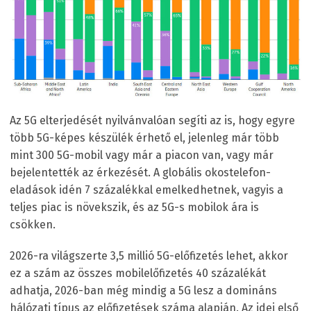
Az 5G elterjedését nyilvánvalóan segíti az is, hogy egyre
több 5G-képes készülék érhető el, jelenleg már több
mint 300 5G-mobil vagy már a piacon van, vagy már
bejelentették az érkezését. A globális okostelefon-
eladások idén 7 százalékkal emelkedhetnek, vagyis a
teljes piac is növekszik, és az 5G-s mobilok ára is
csökken.
2026-ra világszerte 3,5 millió 5G-előfizetés lehet, akkor
ez a szám az összes mobilelőfizetés 40 százalékát
adhatja, 2026-ban még mindig a 5G lesz a domináns
hálózati típus az előfizetések száma alapján. Az idei első