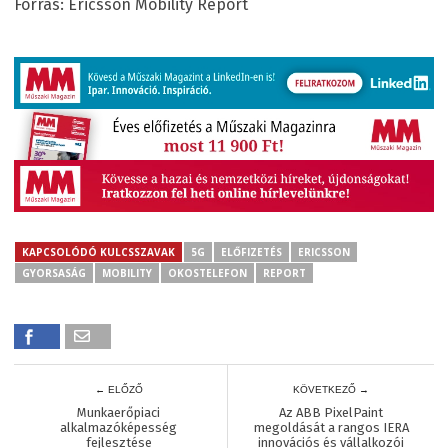
Forrás: Ericsson Mobility Report
KAPCSOLÓDÓ KULCSSZAVAK
5G
ELŐFIZETÉS
ERICSSON
GYORSASÁG
MOBILITY
OKOSTELEFON
REPORT
← ELŐZŐ
KÖVETKEZŐ →
Munkaerőpiaci
Az ABB PixelPaint
alkalmazóképesség
megoldását a rangos IERA
fejlesztése
innovációs és vállalkozói