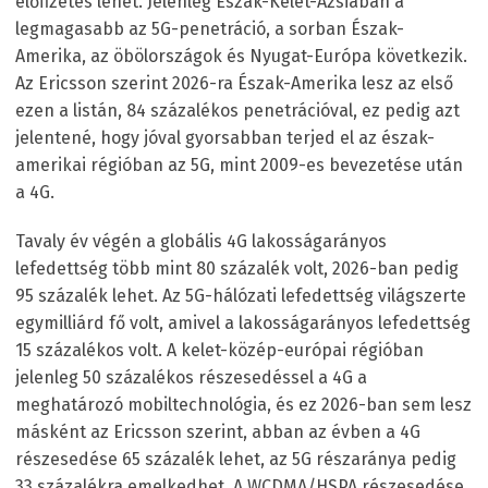
előfizetés lehet. Jelenleg Észak-Kelet-Ázsiában a
legmagasabb az 5G-penetráció, a sorban Észak-
Amerika, az öbölországok és Nyugat-Európa következik.
Az Ericsson szerint 2026-ra Észak-Amerika lesz az első
ezen a listán, 84 százalékos penetrációval, ez pedig azt
jelentené, hogy jóval gyorsabban terjed el az észak-
amerikai régióban az 5G, mint 2009-es bevezetése után
a 4G.
Tavaly év végén a globális 4G lakosságarányos
lefedettség több mint 80 százalék volt, 2026-ban pedig
95 százalék lehet. Az 5G-hálózati lefedettség világszerte
egymilliárd fő volt, amivel a lakosságarányos lefedettség
15 százalékos volt. A kelet-közép-európai régióban
jelenleg 50 százalékos részesedéssel a 4G a
meghatározó mobiltechnológia, és ez 2026-ban sem lesz
másként az Ericsson szerint, abban az évben a 4G
részesedése 65 százalék lehet, az 5G részaránya pedig
33 százalékra emelkedhet. A WCDMA/HSPA részesedése