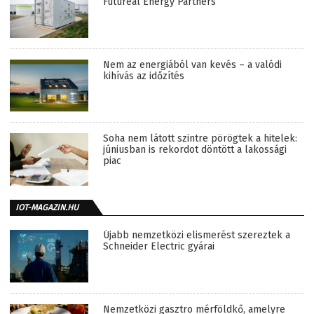
Futureal Energy Partners
Nem az energiából van kevés – a valódi
kihívás az időzítés
Soha nem látott szintre pörögtek a hitelek:
júniusban is rekordot döntött a lakossági
piac
IOT-MAGAZIN.HU
Újabb nemzetközi elismerést szereztek a
Schneider Electric gyárai
Nemzetközi gasztro mérföldkő, amelyre