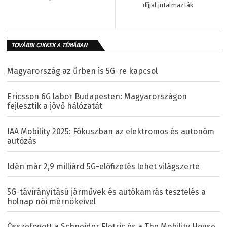
díjjal jutalmazták
TOVÁBBI CIKKEK A TÉMÁBAN
Magyarország az űrben is 5G-re kapcsol
Ericsson 6G labor Budapesten: Magyarországon
fejlesztik a jövő hálózatát
IAA Mobility 2025: Fókuszban az elektromos és autonóm
autózás
Idén már 2,9 milliárd 5G-előfizetés lehet világszerte
5G-távirányítású járművek és autókamrás tesztelés a
holnap női mérnökeivel
Összefogott a Schneider Eletric és a The Mobility House