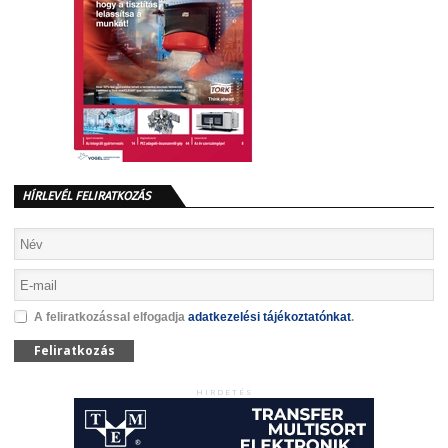
HÍRLEVÉL FELIRATKOZÁS
A feliratkozással elfogadja
adatkezelési tájékoztatónkat
.
Feliratkozás
HIRDETÉS