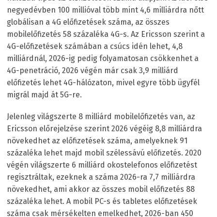
negyedévben 100 millióval több mint 4,6 milliárdra nőtt
globálisan a 4G előfizetések száma, az összes
mobilelőfizetés 58 százaléka 4G-s. Az Ericsson szerint a
4G-előfizetések számában a csúcs idén lehet, 4,8
milliárdnál, 2026-ig pedig folyamatosan csökkenhet a
4G-penetráció, 2026 végén már csak 3,9 milliárd
előfizetés lehet 4G-hálózaton, mivel egyre több ügyfél
migrál majd át 5G-re.
Jelenleg világszerte 8 milliárd mobilelőfizetés van, az
Ericsson előrejelzése szerint 2026 végéig 8,8 milliárdra
növekedhet az előfizetések száma, amelyeknek 91
százaléka lehet majd mobil szélessávú előfizetés. 2020
végén világszerte 6 milliárd okostelefonos előfizetést
regisztráltak, ezeknek a száma 2026-ra 7,7 milliárdra
növekedhet, ami akkor az összes mobil előfizetés 88
százaléka lehet. A mobil PC-s és tabletes előfizetések
száma csak mérsékelten emelkedhet, 2026-ban 450