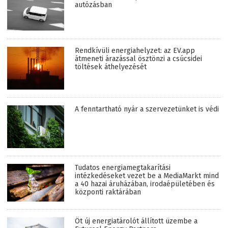
autózásban
Rendkívüli energiahelyzet: az EV.app
átmeneti árazással ösztönzi a csúcsidei
töltések áthelyezését
A fenntartható nyár a szervezetünket is védi
Tudatos energiamegtakarítási
intézkedéseket vezet be a MediaMarkt mind
a 40 hazai áruházában, irodaépületében és
központi raktárában
Öt új energiatárolót állított üzembe a