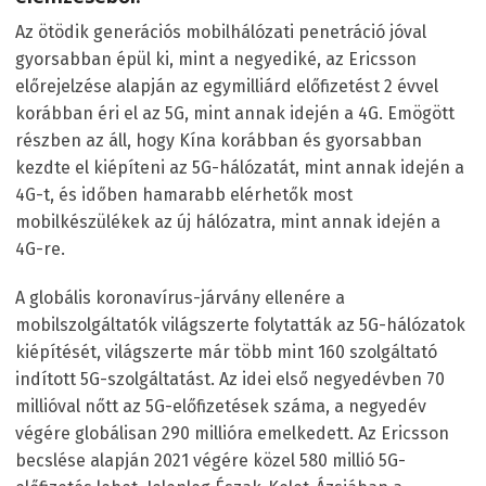
Az ötödik generációs mobilhálózati penetráció jóval
gyorsabban épül ki, mint a negyediké, az Ericsson
előrejelzése alapján az egymilliárd előfizetést 2 évvel
korábban éri el az 5G, mint annak idején a 4G. Emögött
részben az áll, hogy Kína korábban és gyorsabban
kezdte el kiépíteni az 5G-hálózatát, mint annak idején a
4G-t, és időben hamarabb elérhetők most
mobilkészülékek az új hálózatra, mint annak idején a
4G-re.
A globális koronavírus-járvány ellenére a
mobilszolgáltatók világszerte folytatták az 5G-hálózatok
kiépítését, világszerte már több mint 160 szolgáltató
indított 5G-szolgáltatást. Az idei első negyedévben 70
millióval nőtt az 5G-előfizetések száma, a negyedév
végére globálisan 290 millióra emelkedett. Az Ericsson
becslése alapján 2021 végére közel 580 millió 5G-