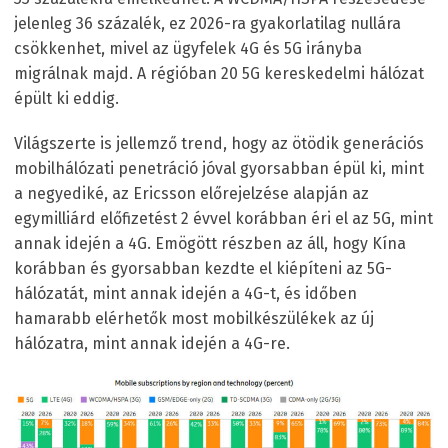
jelenleg 36 százalék, ez 2026-ra gyakorlatilag nullára
csökkenhet, mivel az ügyfelek 4G és 5G irányba
migrálnak majd. A régióban 20 5G kereskedelmi hálózat
épült ki eddig.
Világszerte is jellemző trend, hogy az ötödik generációs
mobilhálózati penetráció jóval gyorsabban épül ki, mint
a negyediké, az Ericsson előrejelzése alapján az
egymilliárd előfizetést 2 évvel korábban éri el az 5G, mint
annak idején a 4G. Emögött részben az áll, hogy Kína
korábban és gyorsabban kezdte el kiépíteni az 5G-
hálózatát, mint annak idején a 4G-t, és időben
hamarabb elérhetők most mobilkészülékek az új
hálózatra, mint annak idején a 4G-re.