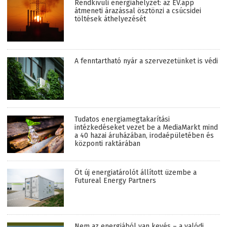
Rendkívüli energiahelyzet: az EV.app
átmeneti árazással ösztönzi a csúcsidei
töltések áthelyezését
A fenntartható nyár a szervezetünket is védi
Tudatos energiamegtakarítási
intézkedéseket vezet be a MediaMarkt mind
a 40 hazai áruházában, irodaépületében és
központi raktárában
Öt új energiatárolót állított üzembe a
Futureal Energy Partners
Nem az energiából van kevés – a valódi