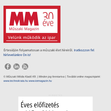
Értesüljön folyamatosan a műszaki élet híreiről.
Iratkozzon fel
hírlevelünkre Ön is!
© Műszaki Média Kiadó Kft. | Minden jog fenntartva | További online magazinjaink:
www.technokrata.hu
www.iotmagazin.hu
HIRDETÉS