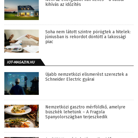
kihívás az időzítés
Soha nem látott szintre pörögtek a hitelek:
júniusban is rekordot döntött a lakossági
piac
IOT-MAGAZIN.HU
Újabb nemzetközi elismerést szereztek a
Schneider Electric gyárai
Nemzetközi gasztro mérföldkő, amelyre
büszkék lehetünk – A Fragola
Spanyolországban terjeszkedik