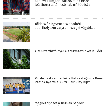
Az OMV Hungária határozatlan időre
leállította autómosóinak működését
Több száz ingyenes szabadtéri
sporthelyszín várja a mozogni vágyókat
A fenntartható nyár a szervezetünket is védi
Riválisukat segítették a Kékszalagon: a René
Raffica nyerte a KPMG Fair Play Díjat
Megkezdődhet a Demján Sándor