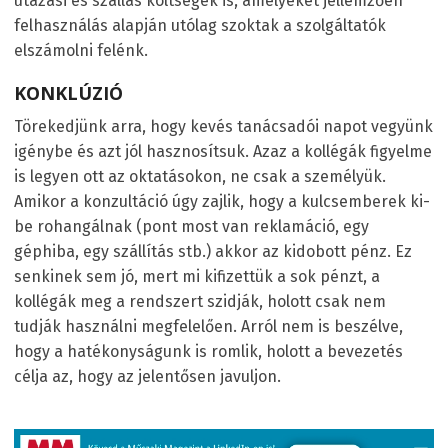
utazási és szállás költségek is, amelyeket jellemzően
felhasználás alapján utólag szoktak a szolgáltatók
elszámolni felénk.
KONKLÚZIÓ
Törekedjünk arra, hogy kevés tanácsadói napot vegyünk
igénybe és azt jól hasznosítsuk. Azaz a kollégák figyelme
is legyen ott az oktatásokon, ne csak a személyük.
Amikor a konzultáció úgy zajlik, hogy a kulcsemberek ki-
be rohangálnak (pont most van reklamáció, egy
géphiba, egy szállítás stb.) akkor az kidobott pénz. Ez
senkinek sem jó, mert mi kifizettük a sok pénzt, a
kollégák meg a rendszert szidják, holott csak nem
tudják használni megfelelően. Arról nem is beszélve,
hogy a hatékonyságunk is romlik, holott a bevezetés
célja az, hogy az jelentősen javuljon.