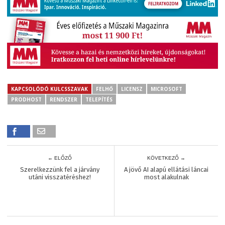
KAPCSOLÓDÓ KULCSSZAVAK
FELHŐ
LICENSZ
MICROSOFT
PRODHOST
RENDSZER
TELEPÍTÉS
← ELŐZŐ
KÖVETKEZŐ →
Szerelkezzünk fel a járvány
A jövő AI alapú ellátási láncai
utáni visszatéréshez!
most alakulnak