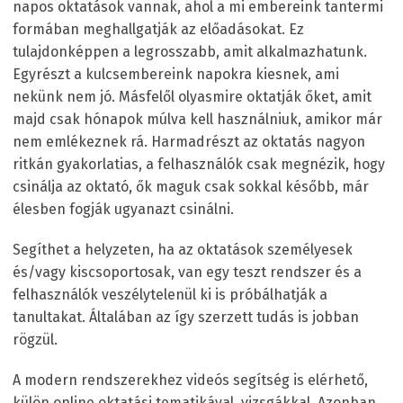
napos oktatások vannak, ahol a mi embereink tantermi
formában meghallgatják az előadásokat. Ez
tulajdonképpen a legrosszabb, amit alkalmazhatunk.
Egyrészt a kulcsembereink napokra kiesnek, ami
nekünk nem jó. Másfelől olyasmire oktatják őket, amit
majd csak hónapok múlva kell használniuk, amikor már
nem emlékeznek rá. Harmadrészt az oktatás nagyon
ritkán gyakorlatias, a felhasználók csak megnézik, hogy
csinálja az oktató, ők maguk csak sokkal később, már
élesben fogják ugyanazt csinálni.
Segíthet a helyzeten, ha az oktatások személyesek
és/vagy kiscsoportosak, van egy teszt rendszer és a
felhasználók veszélytelenül ki is próbálhatják a
tanultakat. Általában az így szerzett tudás is jobban
rögzül.
A modern rendszerekhez videós segítség is elérhető,
külön online oktatási tematikával, vizsgákkal. Azonban