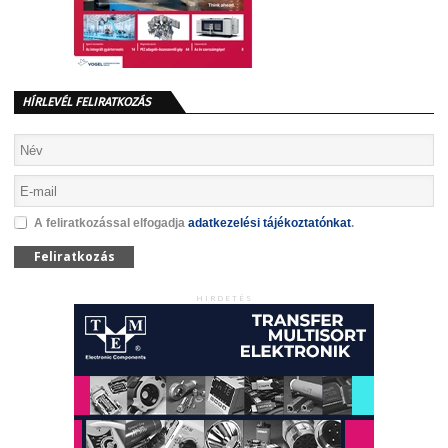
HÍRLEVÉL FELIRATKOZÁS
A feliratkozással elfogadja
adatkezelési tájékoztatónkat
.
Feliratkozás
HIRDETÉS