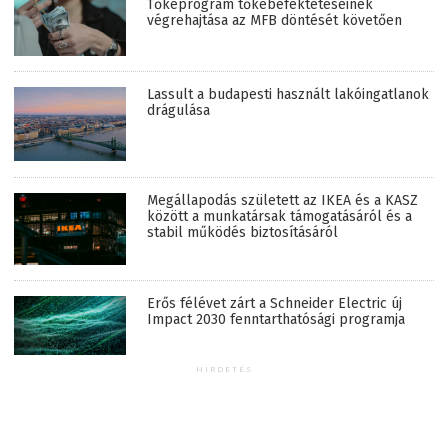
Tőkeprogram tőkebefektetéseinek
végrehajtása az MFB döntését követően
Lassult a budapesti használt lakóingatlanok
drágulása
Megállapodás született az IKEA és a KASZ
között a munkatársak támogatásáról és a
stabil működés biztosításáról
Erős félévet zárt a Schneider Electric új
Impact 2030 fenntarthatósági programja
HIRDETÉS