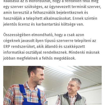
Ráadásul az is előfordulhat, hogy a fentieken felül még
egy szerver szükséges, az úgynevezett terminál szerver,
amin keresztül a felhasználók bejelentkeznek és
használják a telepített alkalmazásokat. Ennek szintén
jelentős licensz és karbantartási költsége van.
Összességében elmondható, hogy a csak azon
cégeknek javasolt ilyen típusú szerverre telepíteni az
ERP rendszerüket, akik állandó és szakképzett
informatikai osztállyal rendelkeznek. Mindenki másnak
jobban megfelelnek a felhős megoldások.