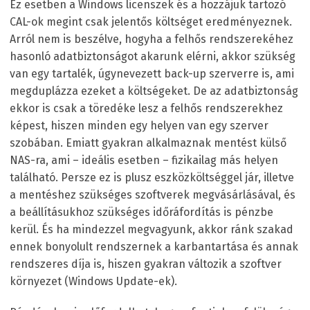
Ez esetben a Windows licenszek és a hozzájuk tartozó
CAL-ok megint csak jelentős költséget eredményeznek.
Arról nem is beszélve, hogyha a felhős rendszerekéhez
hasonló adatbiztonságot akarunk elérni, akkor szükség
van egy tartalék, úgynevezett back-up szerverre is, ami
megduplázza ezeket a költségeket. De az adatbiztonság
ekkor is csak a töredéke lesz a felhős rendszerekhez
képest, hiszen minden egy helyen van egy szerver
szobában. Emiatt gyakran alkalmaznak mentést külső
NAS-ra, ami – ideális esetben – fizikailag más helyen
található. Persze ez is plusz eszközköltséggel jár, illetve
a mentéshez szükséges szoftverek megvásárlásával, és
a beállításukhoz szükséges időráfordítás is pénzbe
kerül. És ha mindezzel megvagyunk, akkor ránk szakad
ennek bonyolult rendszernek a karbantartása és annak
rendszeres díja is, hiszen gyakran változik a szoftver
környezet (Windows Update-ek).