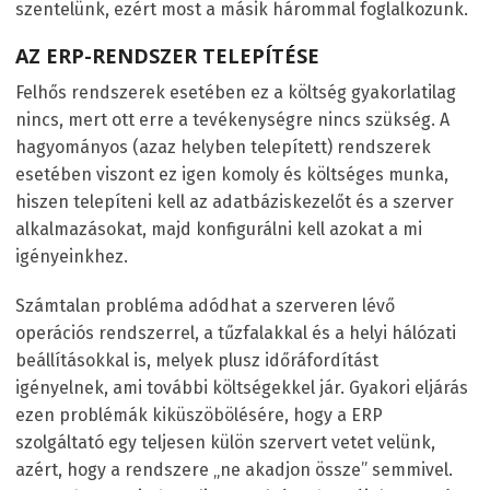
szentelünk, ezért most a másik hárommal foglalkozunk.
AZ ERP-RENDSZER TELEPÍTÉSE
Felhős rendszerek esetében ez a költség gyakorlatilag
nincs, mert ott erre a tevékenységre nincs szükség. A
hagyományos (azaz helyben telepített) rendszerek
esetében viszont ez igen komoly és költséges munka,
hiszen telepíteni kell az adatbáziskezelőt és a szerver
alkalmazásokat, majd konfigurálni kell azokat a mi
igényeinkhez.
Számtalan probléma adódhat a szerveren lévő
operációs rendszerrel, a tűzfalakkal és a helyi hálózati
beállításokkal is, melyek plusz időráfordítást
igényelnek, ami további költségekkel jár. Gyakori eljárás
ezen problémák kiküszöbölésére, hogy a ERP
szolgáltató egy teljesen külön szervert vetet velünk,
azért, hogy a rendszere „ne akadjon össze” semmivel.