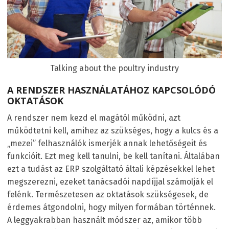
Talking about the poultry industry
A RENDSZER HASZNÁLATÁHOZ KAPCSOLÓDÓ
OKTATÁSOK
A rendszer nem kezd el magától működni, azt
működtetni kell, amihez az szükséges, hogy a kulcs és a
„mezei” felhasználók ismerjék annak lehetőségeit és
funkcióit. Ezt meg kell tanulni, be kell tanítani. Általában
ezt a tudást az ERP szolgáltató általi képzésekkel lehet
megszerezni, ezeket tanácsadói napdíjjal számolják el
felénk. Természetesen az oktatások szükségesek, de
érdemes átgondolni, hogy milyen formában történnek.
A leggyakrabban használt módszer az, amikor több