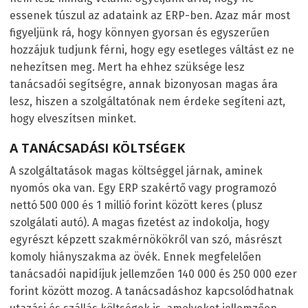
essenek túszul az adataink az ERP-ben. Azaz már most
figyeljünk rá, hogy könnyen gyorsan és egyszerűen
hozzájuk tudjunk férni, hogy egy esetleges váltást ez ne
nehezítsen meg. Mert ha ehhez szüksége lesz
tanácsadói segítségre, annak bizonyosan magas ára
lesz, hiszen a szolgáltatónak nem érdeke segíteni azt,
hogy elveszítsen minket.
A TANÁCSADÁSI KÖLTSÉGEK
A szolgáltatások magas költséggel járnak, aminek
nyomós oka van. Egy ERP szakértő vagy programozó
nettó 500 000 és 1 millió forint között keres (plusz
szolgálati autó). A magas fizetést az indokolja, hogy
egyrészt képzett szakmérnökökről van szó, másrészt
komoly hiányszakma az övék. Ennek megfelelően
tanácsadói napidíjuk jellemzően 140 000 és 250 000 ezer
forint között mozog. A tanácsadáshoz kapcsolódhatnak