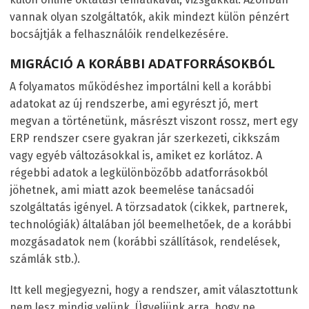
vannak olyan szolgáltatók, akik mindezt külön pénzért
bocsájtják a felhasználóik rendelkezésére.
MIGRÁCIÓ A KORÁBBI ADATFORRÁSOKBÓL
A folyamatos működéshez importálni kell a korábbi
adatokat az új rendszerbe, ami egyrészt jó, mert
megvan a történetünk, másrészt viszont rossz, mert egy
ERP rendszer csere gyakran jár szerkezeti, cikkszám
vagy egyéb változásokkal is, amiket ez korlátoz. A
régebbi adatok a legkülönbözőbb adatforrásokból
jöhetnek, ami miatt azok beemelése tanácsadói
szolgáltatás igényel. A törzsadatok (cikkek, partnerek,
technológiák) általában jól beemelhetőek, de a korábbi
mozgásadatok nem (korábbi szállítások, rendelések,
számlák stb.).
Itt kell megjegyezni, hogy a rendszer, amit választottunk
nem lesz mindig velünk. Ügyeljünk arra, hogy ne