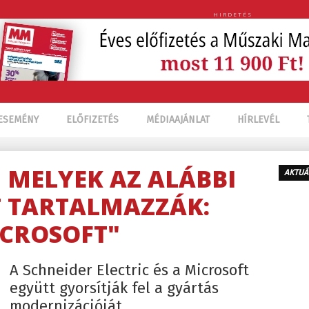
HIRDETÉS
ESEMÉNY
ELŐFIZETÉS
MÉDIAAJÁNLAT
HÍRLEVÉL
, MELYEK AZ ALÁBBI
AKTUÁ
 TARTALMAZZÁK:
CROSOFT"
A Schneider Electric és a Microsoft
együtt gyorsítják fel a gyártás
modernizációját