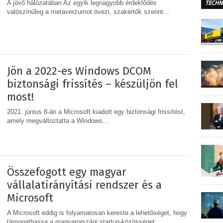
A jövő hálózatában Az egyik legnagyobb érdeklődés
TECHN
valószínűleg a metaverzumot övezi, szakértők szerint...
MEGOSZTÁS
Jön a 2022-es Windows DCOM
biztonsági frissítés – készüljön fel
most!
2021. június 8-án a Microsoft kiadott egy biztonsági frissítést,
amely megváltoztatta a Windows...
MEGOSZTÁS
Összefogott egy magyar
vállalatirányítási rendszer és a
Microsoft
A Microsoft eddig is folyamatosan kereste a lehetőséget, hogy
támogathassa a magyarországi startup-közösséget,...