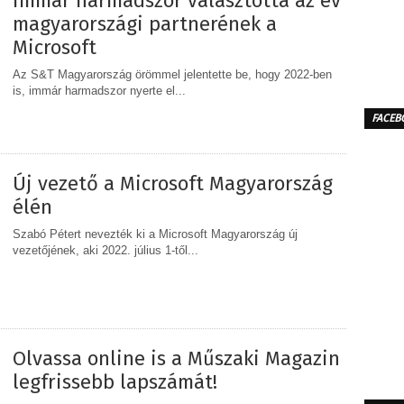
immár harmadszor választotta az év
magyarországi partnerének a
Microsoft
Az S&T Magyarország örömmel jelentette be, hogy 2022-ben
is, immár harmadszor nyerte el...
FACEB
MEGOSZTÁS
Új vezető a Microsoft Magyarország
élén
Szabó Pétert nevezték ki a Microsoft Magyarország új
vezetőjének, aki 2022. július 1-től...
MEGOSZTÁS
Olvassa online is a Műszaki Magazin
legfrissebb lapszámát!