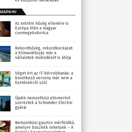
és központi raktárában
AGAZIN.HU
Az extrém hőség ellenére is
Európa élén a magyar
csemegekukorica
Rekordhőség, rekordkockázat:
a klímaváltozás már a
vállalatok működését is átírja
Véget ért az IT-bérrobbanás: a
következő verseny már nem a
fizetésekről szól
Újabb nemzetközi elismerést
szereztek a Schneider Electric
gyárai
Nemzetközi gasztro mérföldkő,
amelyre büszkék lehetünk – A