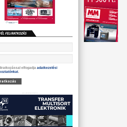
VÉL FELIRATKOZÁS
liratkozással elfogadja
adatkezelési
koztatónkat
.
iratkozás
HIRDETÉS