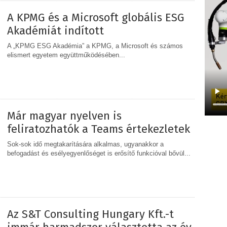
A KPMG és a Microsoft globális ESG
Akadémiát indított
A „KPMG ESG Akadémia” a KPMG, a Microsoft és számos
elismert egyetem együttműködésében...
MEGOSZTÁS
Már magyar nyelven is
feliratozhatók a Teams értekezletek
Sok-sok idő megtakarítására alkalmas, ugyanakkor a
befogadást és esélyegyenlőséget is erősítő funkcióval bővül...
MEGOSZTÁS
Az S&T Consulting Hungary Kft.-t