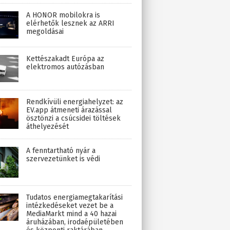
A HONOR mobilokra is
elérhetők lesznek az ARRI
megoldásai
Kettészakadt Európa az
elektromos autózásban
Rendkívüli energiahelyzet: az
EV.app átmeneti árazással
ösztönzi a csúcsidei töltések
áthelyezését
A fenntartható nyár a
szervezetünket is védi
Tudatos energiamegtakarítási
intézkedéseket vezet be a
MediaMarkt mind a 40 hazai
áruházában, irodaépületében