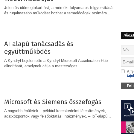
Jelentős időmegtakarítást, a mérnöki folyamatok felgyorsítását
és rugalmasabb működést hozhat a termelőcégek számára...
MEGOSZTÁS
HÍRLE
AI-alapú tanácsadás és
együttműködés
A Kyndryl bejelentette a Kyndryl Microsoft Acceleration Hub
elindítását, amelynek célja a mesterséges...
A fe
tájé
MEGOSZTÁS
Fel
Microsoft és Siemens összefogás
A nagyobb épületek – például kereskedelmi létesítmények,
adatközpontok vagy felsőoktatási intézmények, – IoT-alapú...