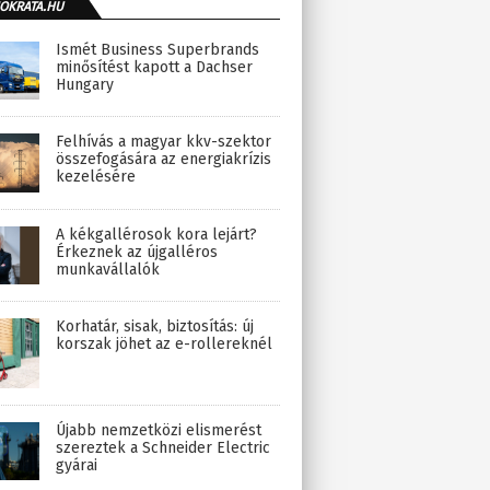
OKRATA.HU
Ismét Business Superbrands
minősítést kapott a Dachser
Hungary
Felhívás a magyar kkv-szektor
összefogására az energiakrízis
kezelésére
A kékgallérosok kora lejárt?
Érkeznek az újgalléros
munkavállalók
Korhatár, sisak, biztosítás: új
korszak jöhet az e-rollereknél
Újabb nemzetközi elismerést
szereztek a Schneider Electric
gyárai