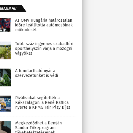
AGAZIN.HU
Az OMV Hungária határozatlan
időre leállította autómosóinak
működését
Több száz ingyenes szabadtéri
sporthelyszín várja a mozogni
vágyókat
A fenntartható nyár a
szervezetünket is védi
Riválisukat segítették a
Kékszalagon: a René Raffica
nyerte a KPMG Fair Play Díjat
Megkezdődhet a Demján
Sándor Tőkeprogram
tőkebefektetéseinek