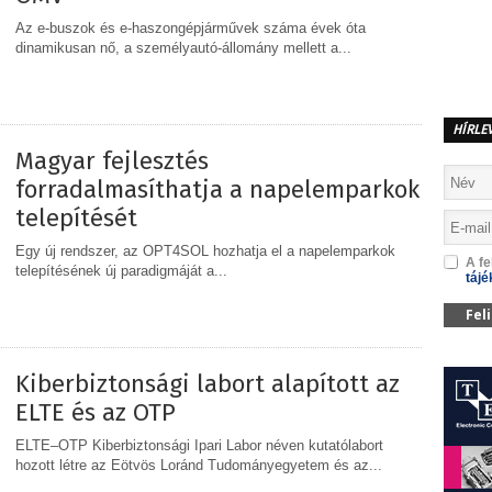
Az e-buszok és e-haszongépjárművek száma évek óta
dinamikusan nő, a személyautó-állomány mellett a...
MEGOSZTÁS
HÍRLE
Magyar fejlesztés
forradalmasíthatja a napelemparkok
telepítését
Egy új rendszer, az OPT4SOL hozhatja el a napelemparkok
A fe
telepítésének új paradigmáját a...
tájé
Fel
MEGOSZTÁS
Kiberbiztonsági labort alapított az
ELTE és az OTP
ELTE–OTP Kiberbiztonsági Ipari Labor néven kutatólabort
hozott létre az Eötvös Loránd Tudományegyetem és az...