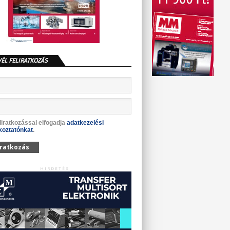
VÉL FELIRATKOZÁS
liratkozással elfogadja
adatkezelési
koztatónkat
.
iratkozás
HIRDETÉS