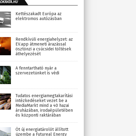
OKRATA.HU
Kettészakadt Európa az
elektromos autózásban
Rendkívüli energiahelyzet: az
EV.app átmeneti árazással
ösztönzi a csúcsidei töltések
áthelyezését
A fenntartható nyár a
szervezetünket is védi
Tudatos energiamegtakarítási
intézkedéseket vezet be a
MediaMarkt mind a 40 hazai
áruházában, irodaépületében
és központi raktárában
Öt új energiatárolót állított
üzembe a Futureal Energy