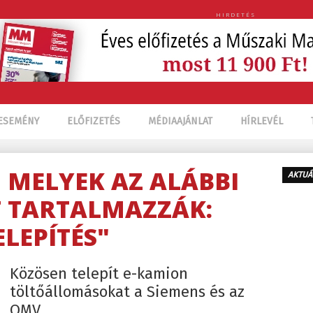
HIRDETÉS
ESEMÉNY
ELŐFIZETÉS
MÉDIAAJÁNLAT
HÍRLEVÉL
, MELYEK AZ ALÁBBI
AKTUÁ
 TARTALMAZZÁK:
ELEPÍTÉS"
Közösen telepít e-kamion
töltőállomásokat a Siemens és az
OMV