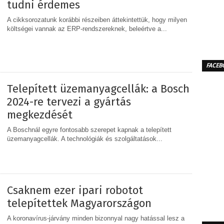
tudni érdemes
A cikksorozatunk korábbi részeiben áttekintettük, hogy milyen
költségei vannak az ERP-rendszereknek, beleértve a...
MEGOSZTÁS
FACEB
Telepített üzemanyagcellák: a Bosch
2024-re tervezi a gyártás
megkezdését
A Boschnál egyre fontosabb szerepet kapnak a telepített
üzemanyagcellák. A technológiák és szolgáltatások...
MEGOSZTÁS
Csaknem ezer ipari robotot
telepítettek Magyarországon
A koronavírus-járvány minden bizonnyal nagy hatással lesz a