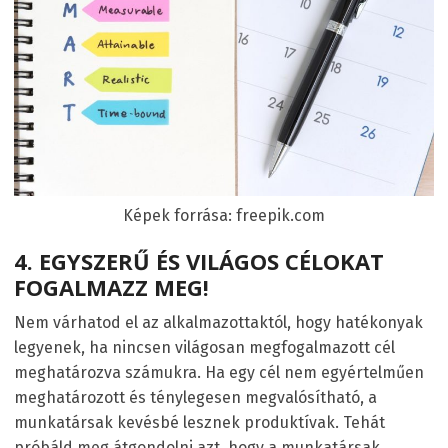
Képek forrása: freepik.com
4. EGYSZERŰ ÉS VILÁGOS CÉLOKAT
FOGALMAZZ MEG!
Nem várhatod el az alkalmazottaktól, hogy hatékonyak
legyenek, ha nincsen világosan megfogalmazott cél
meghatározva számukra. Ha egy cél nem egyértelműen
meghatározott és ténylegesen megvalósítható, a
munkatársak kevésbé lesznek produktívak. Tehát
próbáld meg átgondolni azt, hogy a munkatársak