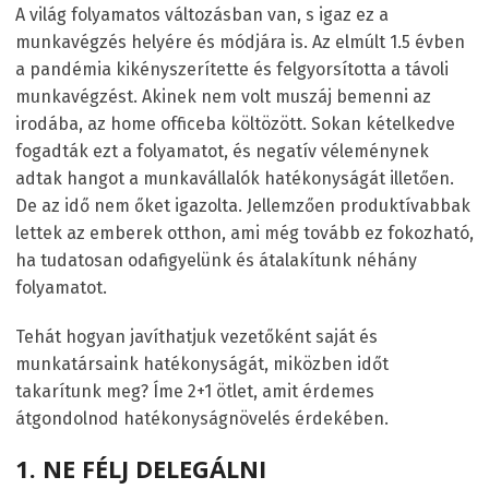
A világ folyamatos változásban van, s igaz ez a
munkavégzés helyére és módjára is. Az elmúlt 1.5 évben
a pandémia kikényszerítette és felgyorsította a távoli
munkavégzést. Akinek nem volt muszáj bemenni az
irodába, az home officeba költözött. Sokan kételkedve
fogadták ezt a folyamatot, és negatív véleménynek
adtak hangot a munkavállalók hatékonyságát illetően.
De az idő nem őket igazolta. Jellemzően produktívabbak
lettek az emberek otthon, ami még tovább ez fokozható,
ha tudatosan odafigyelünk és átalakítunk néhány
folyamatot.
Tehát hogyan javíthatjuk vezetőként saját és
munkatársaink hatékonyságát, miközben időt
takarítunk meg? Íme 2+1 ötlet, amit érdemes
átgondolnod hatékonyságnövelés érdekében.
1. NE FÉLJ DELEGÁLNI