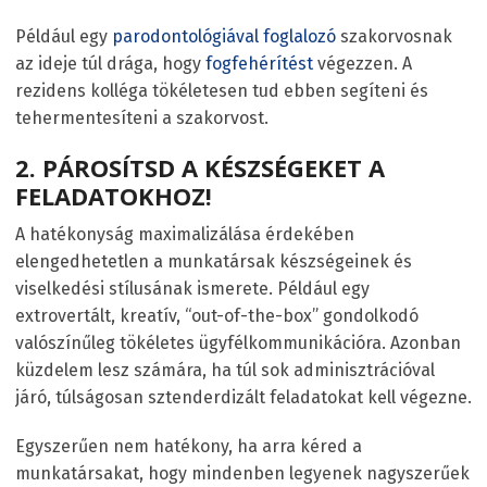
Például egy
parodontológiával foglalozó
szakorvosnak
az ideje túl drága, hogy
fogfehérítést
végezzen. A
rezidens kolléga tökéletesen tud ebben segíteni és
tehermentesíteni a szakorvost.
2. PÁROSÍTSD A KÉSZSÉGEKET A
FELADATOKHOZ!
A hatékonyság maximalizálása érdekében
elengedhetetlen a munkatársak készségeinek és
viselkedési stílusának ismerete. Például egy
extrovertált, kreatív, “out-of-the-box” gondolkodó
valószínűleg tökéletes ügyfélkommunikációra. Azonban
küzdelem lesz számára, ha túl sok adminisztrációval
járó, túlságosan sztenderdizált feladatokat kell végezne.
Egyszerűen nem hatékony, ha arra kéred a
munkatársakat, hogy mindenben legyenek nagyszerűek