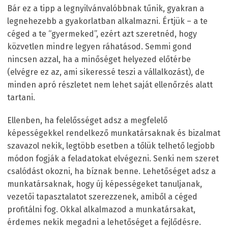
Bár ez a tipp a legnyilvánvalóbbnak tűnik, gyakran a
legnehezebb a gyakorlatban alkalmazni. Értjük – a te
céged a te “gyermeked”, ezért azt szeretnéd, hogy
közvetlen mindre legyen ráhatásod. Semmi gond
nincsen azzal, ha a minőséget helyezed előtérbe
(elvégre ez az, ami sikeressé teszi a vállalkozást), de
minden apró részletet nem lehet saját ellenőrzés alatt
tartani.
Ellenben, ha felelősséget adsz a megfelelő
képességekkel rendelkező munkatársaknak és bizalmat
szavazol nekik, legtöbb esetben a tőlük telhető legjobb
módon fogják a feladatokat elvégezni. Senki nem szeret
csalódást okozni, ha bíznak benne. Lehetőséget adsz a
munkatársaknak, hogy új képességeket tanuljanak,
vezetői tapasztalatot szerezzenek, amiből a céged
profitálni fog. Okkal alkalmazod a munkatársakat,
érdemes nekik megadni a lehetőséget a fejlődésre.