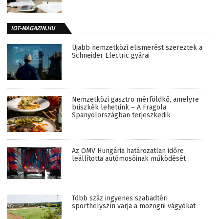
IOT-MAGAZIN.HU
Újabb nemzetközi elismerést szereztek a
Schneider Electric gyárai
Nemzetközi gasztro mérföldkő, amelyre
büszkék lehetünk – A Fragola
Spanyolországban terjeszkedik
Az OMV Hungária határozatlan időre
leállította autómosóinak működését
Több száz ingyenes szabadtéri
sporthelyszín várja a mozogni vágyókat