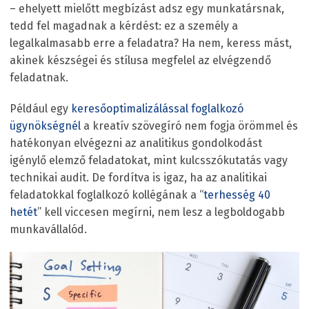
– ehelyett mielőtt megbízást adsz egy munkatársnak,
tedd fel magadnak a kérdést: ez a személy a
legalkalmasabb erre a feladatra? Ha nem, keress mást,
akinek készségei és stílusa megfelel az elvégzendő
feladatnak.
Például egy
keresőoptimalizálással foglalkozó
ügynökségnél
a kreatív szövegíró nem fogja örömmel és
hatékonyan elvégezni az analitikus gondolkodást
igénylő elemző feladatokat, mint kulcsszókutatás vagy
technikai audit. De fordítva is igaz, ha az analitikai
feladatokkal foglalkozó kollégának a “
terhesség 40
hetét
” kell viccesen megírni, nem lesz a legboldogabb
munkavállalód.