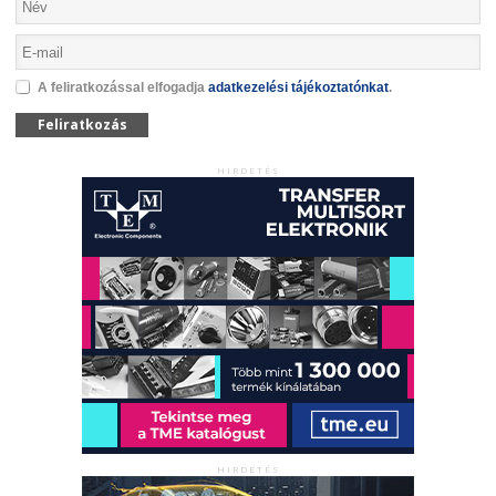
A feliratkozással elfogadja
adatkezelési tájékoztatónkat
.
Feliratkozás
HIRDETÉS
HIRDETÉS