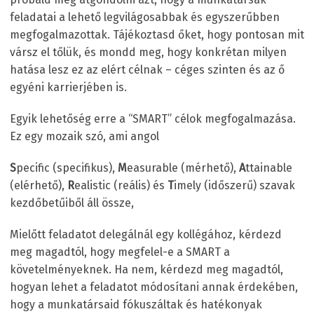
feladatai a lehető legvilágosabbak és egyszerűbben
megfogalmazottak. Tájékoztasd őket, hogy pontosan mit
vársz el tőlük, és mondd meg, hogy konkrétan milyen
hatása lesz ez az elért célnak – céges szinten és az ő
egyéni karrierjében is.
Egyik lehetőség erre a “SMART” célok megfogalmazása.
Ez egy mozaik szó, ami angol
S
pecific (specifikus),
M
easurable (mérhető),
A
ttainable
(elérhető),
R
ealistic (reális) és
T
imely (időszerű) szavak
kezdőbetűiből áll össze,
Mielőtt feladatot delegálnál egy kollégához, kérdezd
meg magadtól, hogy megfelel-e a SMART a
követelményeknek. Ha nem, kérdezd meg magadtól,
hogyan lehet a feladatot módosítani annak érdekében,
hogy a munkatársaid fókuszáltak és hatékonyak