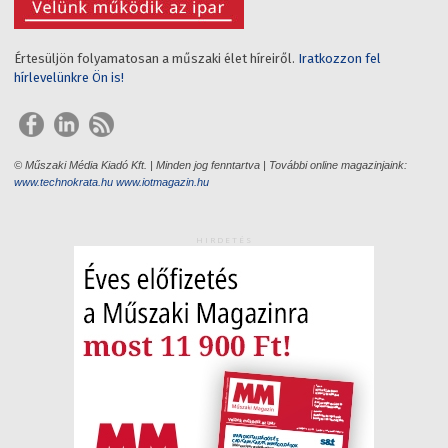
Értesüljön folyamatosan a műszaki élet híreiről.
Iratkozzon fel
hírlevelünkre Ön is!
© Műszaki Média Kiadó Kft. | Minden jog fenntartva | További online magazinjaink:
www.technokrata.hu
www.iotmagazin.hu
HIRDETÉS