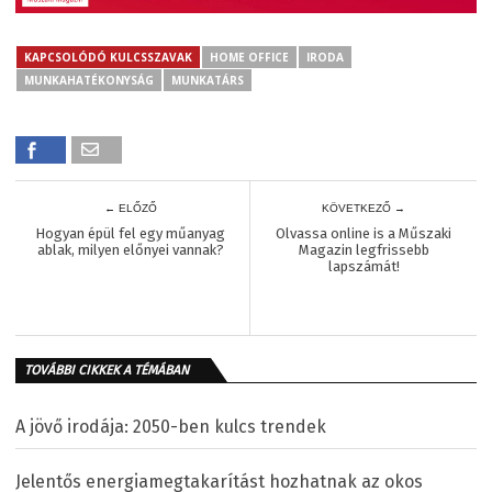
KAPCSOLÓDÓ KULCSSZAVAK
HOME OFFICE
IRODA
MUNKAHATÉKONYSÁG
MUNKATÁRS
← ELŐZŐ
KÖVETKEZŐ →
Hogyan épül fel egy műanyag
Olvassa online is a Műszaki
ablak, milyen előnyei vannak?
Magazin legfrissebb
lapszámát!
TOVÁBBI CIKKEK A TÉMÁBAN
A jövő irodája: 2050-ben kulcs trendek
Jelentős energiamegtakarítást hozhatnak az okos