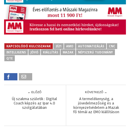
KAPCSOLÓDÓ KULCSSZAVAK
2Í21
AMO
AUTOMATIZÁLÁS
CNC
INTELLIGENS
JÖVŐ
KIÁLLÍTÁS
MAZAK
NÉPSZERŰ TUDOMÁNY
QTE
← ELŐZŐ
KÖVETKEZŐ →
Új szakma születik : Digital
A termelékenység, a
Coach képzés az Ipar 4.0
jövedelmezőség és a
szolgálatában
környezetvédelem a Mazak
fő témái az EMO kiállításon