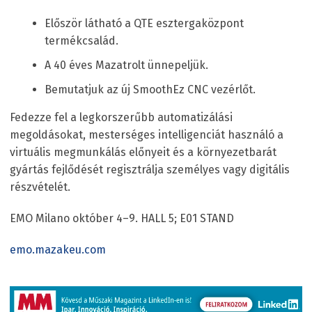
Először látható a QTE esztergaközpont
termékcsalád.
A 40 éves Mazatrolt ünnepeljük.
Bemutatjuk az új SmoothEz CNC vezérlőt.
Fedezze fel a legkorszerűbb automatizálási
megoldásokat, mesterséges intelligenciát használó a
virtuális megmunkálás előnyeit és a környezetbarát
gyártás fejlődését regisztrálja személyes vagy digitális
részvételét.
EMO Milano október 4–9. HALL 5; E01 STAND
emo.mazakeu.com