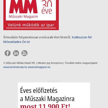
Értesüljön folyamatosan a műszaki élet híreiről.
Iratkozzon fel
hírlevelünkre Ön is!
© Műszaki Média Kiadó Kft. | Minden jog fenntartva | További online magazinjaink:
www.technokrata.hu
www.iotmagazin.hu
HIRDETÉS