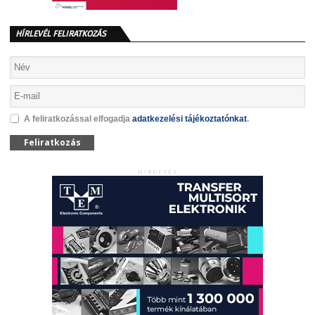
HÍRLEVÉL FELIRATKOZÁS
A feliratkozással elfogadja
adatkezelési tájékoztatónkat
.
Feliratkozás
HIRDETÉS