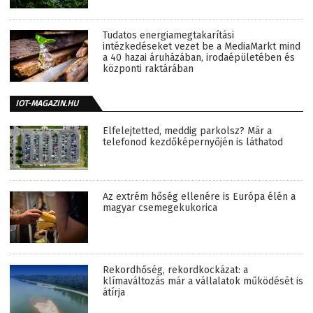
Tudatos energiamegtakarítási
intézkedéseket vezet be a MediaMarkt mind
a 40 hazai áruházában, irodaépületében és
központi raktárában
IOT-MAGAZIN.HU
Elfelejtetted, meddig parkolsz? Már a
telefonod kezdőképernyőjén is láthatod
Az extrém hőség ellenére is Európa élén a
magyar csemegekukorica
Rekordhőség, rekordkockázat: a
klímaváltozás már a vállalatok működését is
átírja