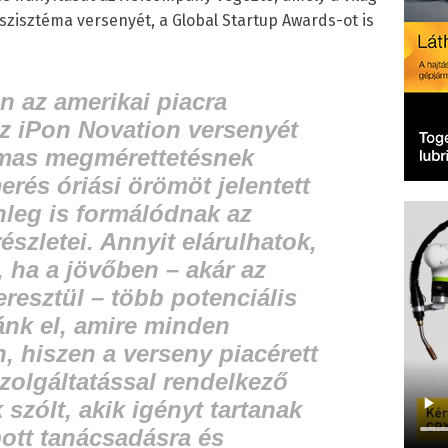
zisztéma versenyét, a Global Startup Awards-ot is
 az amerikai piacra
z iPon Novation versenyét
lmas megmérettetésnek
merés óriási örömöt jelentett
leg is formálódnak az
szletei. Annyit elárulhatok,
 ha a jövőben – akár az
eresztül – több potenciális
ánk el, amire minden
 hiszen a verseny piacérett
zolgáltatással rendelkező
szólt, akik igényt tartanak
ott tanácsadásra és