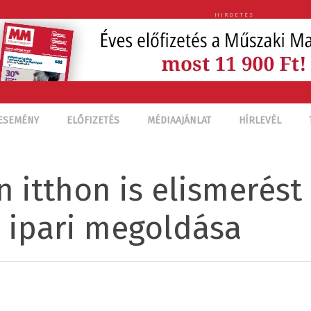
HIRDETÉS
ESEMÉNY
ELŐFIZETÉS
MÉDIAAJÁNLAT
HÍRLEVÉL
 itthon is elismerést
l ipari megoldása