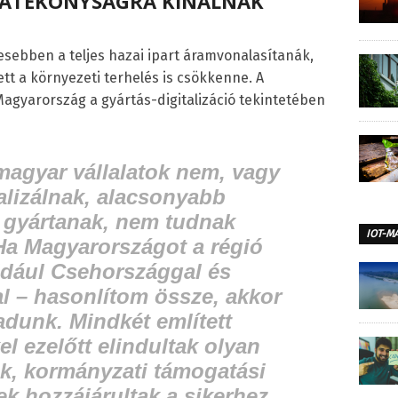
HATÉKONYSÁGRA KÍNÁLNAK
esebben a teljes hazai ipart áramvonalasítanák,
ett a környezeti terhelés is csökkenne. A
Magyarország a gyártás-digitalizáció tekintetében
agyar vállalatok nem, vagy
alizálnak, alacsonyabb
gyártanak, nem tudnak
IOT-M
Ha Magyarországot a régió
ldául Csehországgal és
l – hasonlítom össze, akkor
adunk. Mindkét említett
l ezelőtt elindultak olyan
, kormányzati támogatási
ek hozzájárultak a sikerhez.