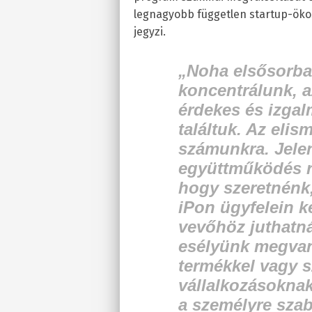
legnagyobb független startup-ökos
jegyzi.
„Noha elsősorban
koncentrálunk, a
érdekes és izga
találtuk. Az elis
számunkra. Jelen
együttműködés ré
hogy szeretnénk,
iPon ügyfelein k
vevőhöz juthatn
esélyünk megvan,
termékkel vagy s
vállalkozásoknak 
a személyre szab