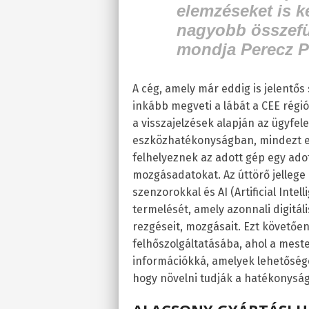
elemzéseket is k
nagyobb összefü
mondja Perecz P
A cég, amely már eddig is jelentő
inkább megveti a lábát a CEE régió
a visszajelzések alapján az ügyfel
eszközhatékonyságban, mindezt e
felhelyeznek az adott gép egy adot
mozgásadatokat. Az úttörő jellege 
szenzorokkal és AI (Artificial Inte
termelését, amely azonnali digitál
rezgéseit, mozgásait. Ezt követően
felhőszolgáltatásába, ahol a meste
információkká, amelyek lehetőség
hogy növelni tudják a hatékonysá