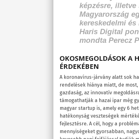
képzésre, illetv
Magyarország eg
kereskedelmi és 
Haris Digital pon
mondta Perecz P
OKOSMEGOLDÁSOK A H
ÉRDEKÉBEN
A koronavírus-járvány alatt sok ha
rendelések hiánya miatt, de most, 
gazdaság, az innovatív megoldásra 
támogathatják a hazai ipar még gy
magyar startup is, amely egy 6 he
hatékonyság veszteségek mértékét,
fejlesztésre. A cél, hogy a problé
mennyiségeket gyorsabban, nagyob