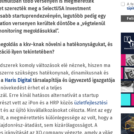
közelmúltban több versenyen is megmérették
A fe
yet szerezték meg a SelectUSA Investment
tájé
osabb startuprendezvényén, legutóbb pedig egy
Fel
tion versenyen kerültek döntőbe a „végtelenül
monitoring megoldásukkal”.
megoldás a kkv-knak növelni a hatékonyságukat, és
záció ilyen tekintetében?
ndszerek komoly változások elé néznek, hiszen ma
yszerre szükséges hatékonynak, dinamikusnak és
 a
Haris Digital
társalapítója és ügyvezető igazgatója
 növekedést érhet el a teljes
ál. Erre kínál hatásos alternatívát a startup
észt vett az iPon és a HRP közös
üzletfejlesztési
t és az újító kisvállalkozásokat célozta. Mint az egy
ült, a megmérettetés különlegessége az volt, hogy a
lajdonrész-átadást, sem kizárólagosságot. A
 irányítását az XO.company végezte, amely a világ