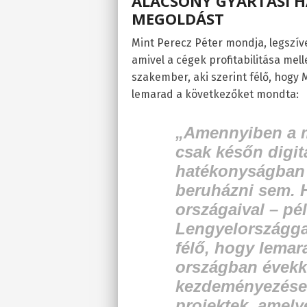
ALACSONY GYÁRTÁSI 
MEGOLDÁST
Mint Perecz Péter mondja, legszív
amivel a cégek profitabilitása mell
szakember, aki szerint félő, hogy 
lemarad a következőket mondta:
„Amennyiben a m
csak későn digit
hatékonyságban 
beruházni sem. 
országaival – pé
Lengyelországga
félő, hogy lemar
országban évekke
kezdeményezések
projektek, amely