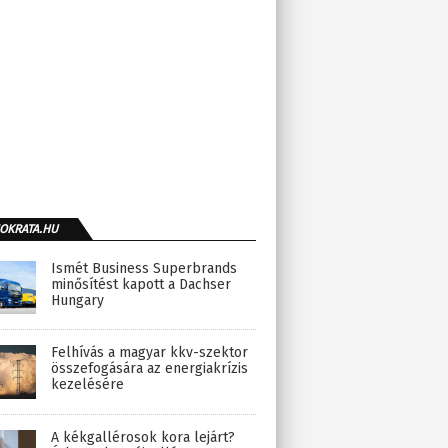
OKRATA.HU
Ismét Business Superbrands
minősítést kapott a Dachser
Hungary
Felhívás a magyar kkv-szektor
összefogására az energiakrízis
kezelésére
A kékgallérosok kora lejárt?