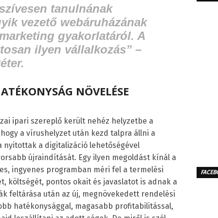
e szívesen tanulnának
yik vezető webáruházának
marketing gyakorlatáról. A
tosan ilyen vállalkozás” –
éter.
ATÉKONYSÁG NÖVELÉSE
zai ipari szereplő került nehéz helyzetbe a
hogy a vírushelyzet után kezd talpra állni a
nyitottak a digitalizáció lehetőségével
orsabb újraindítását. Egy ilyen megoldást kínál a
tes, ingyenes programban méri fel a termelési
FACEB
 költségét, pontos okait és javaslatot is adnak a
mák feltárása után az új, megnövekedett rendelési
b hatékonysággal, magasabb profitabilitással,