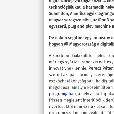
digitalizációjával foglalkozik. A 
technológiájukat: a harmadik hel
Summiton, Amerika egyik legrang
magyar seregszemlén, az iPonNova
egyszerű, plug and play machine 
De miben segíthet egy innovatív 
hogyan áll Magyarország a digitali
A korábban kialakult termelési re
már egy gyártási rendszernek eg
innovatívnak lennie.
Perecz Péter,
szerint az ipar bármely szereplője
eszközhatékonyságban, ha digitaliz
megoldása, amely a közelmúltban r
programjában
, amely a startupoka
frissen megjelent interjúból kider
nyertesektől nem vártak el sem tu
program szakmai megvalósítását és