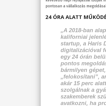
kevesebb napi fejfájással tudják ma
pontosan a vállalkozás megoldása
24 ÓRA ALATT MŰKÖDÉ
„A 2018-ban alap
kaliforniai jelen
startup, a Haris 
digitalizációval 
egy 24 órán belül
pontos megoldást
bármilyen gépet
„felokosítani”,
akár 15 perc ala
szolgálnak a gyá
szakemberek szü
avatkozni, ha pr