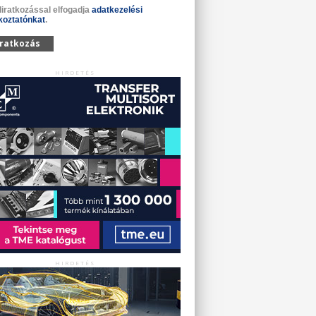
liratkozással elfogadja
adatkezelési
koztatónkat
.
iratkozás
HIRDETÉS
HIRDETÉS