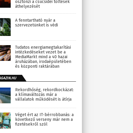
ösztönzi a csúcsidei töltések
áthelyezését
A fenntartható nyár a
szervezetünket is védi
Tudatos energiamegtakarítási
intézkedéseket vezet be a
MediaMarkt mind a 40 hazai
áruházában, irodaépületében
és központi raktárában
AGAZIN.HU
Rekordhőség, rekordkockázat:
a klímaváltozás már a
vállalatok működését is átírja
Véget ért az IT-bérrobbanás: a
következő verseny már nem a
fizetésekről szól