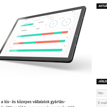
AKTUÁ
HÍRLE
 a kis- és közepes vállalatok gyártás-