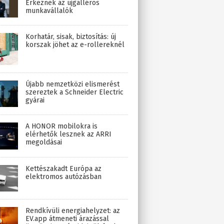
Érkeznek az újgalléros
munkavállalók
Korhatár, sisak, biztosítás: új
korszak jöhet az e-rollereknél
Újabb nemzetközi elismerést
szereztek a Schneider Electric
gyárai
A HONOR mobilokra is
elérhetők lesznek az ARRI
megoldásai
Kettészakadt Európa az
elektromos autózásban
Rendkívüli energiahelyzet: az
EV.app átmeneti árazással