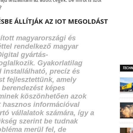
jd leszállítani az adott cégek. De miről is szól
?
SBE ÁLLÍTJÁK AZ IOT MEGOLDÁST
ított magyarországi és
léttel rendelkező magyar
Digital gyártás-
foglalkozik. Gyakorlatilag
TECHN
 installálható, precíz és
 fejlesztettünk, amely
, berendezést képes
 aminek köszönhetően azok
tt hasznos információval
rtó vállalatok számára, így a
kség szerint be tudnak
obléma merül fel, de