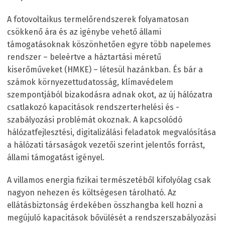
A fotovoltaikus termelőrendszerek folyamatosan
csökkenő ára és az igénybe vehető állami
támogatásoknak köszönhetően egyre több napelemes
rendszer – beleértve a háztartási méretű
kiserőműveket (HMKE) – létesül hazánkban. És bár a
számok környezettudatosság, klímavédelem
szempontjából bizakodásra adnak okot, az új hálózatra
csatlakozó kapacitások rendszerterhelési és -
szabályozási problémát okoznak. A kapcsolódó
hálózatfejlesztési, digitalizálási feladatok megvalósítása
a hálózati társaságok vezetői szerint jelentős forrást,
állami támogatást igényel.
A villamos energia fizikai természetéből kifolyólag csak
nagyon nehezen és költségesen tárolható. Az
ellátásbiztonság érdekében összhangba kell hozni a
megújuló kapacitások bővülését a rendszerszabályozási