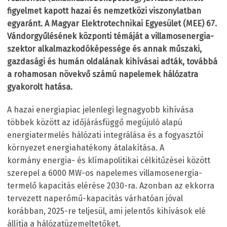
figyelmet kapott hazai és nemzetközi viszonylatban
egyaránt. A Magyar Elektrotechnikai Egyesület (MEE) 67.
Vándorgyűlésének központi témáját a villamosenergia-
szektor alkalmazkodóképessége és annak műszaki,
gazdasági és humán oldalának kihívásai adták, továbbá
a rohamosan növekvő számú napelemek hálózatra
gyakorolt hatása.
A hazai energiapiac jelenlegi legnagyobb kihívása
többek között az időjárásfüggő megújuló alapú
energiatermelés hálózati integrálása és a fogyasztói
környezet energiahatékony átalakítása. A
kormány energia- és klímapolitikai célkitűzései között
szerepel a 6000 MW-os napelemes villamosenergia-
termelő kapacitás elérése 2030-ra. Azonban az ekkorra
tervezett naperőmű-kapacitás várhatóan jóval
korábban, 2025-re teljesül, ami jelentős kihívások elé
állítja a hálózatüzemeltetőket.