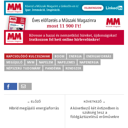
KAPCSOLÓDÓ KULCSSZAVAK
BOOM
ENERGIA
ENERGIAFORRÁS
MEGÚJULÓ
MVM
NAPELEM
NAPELEMES
NAPENERGIA
NÉPSZERŰ TUDOMÁNY
PANDÉMIA
RENDSZER
← ELŐZŐ
KÖVETKEZŐ →
Hibrid megújuló energiaforrás
A következő két évtizedben is
szükség lesz a
földgáztüzelésű erőművekre