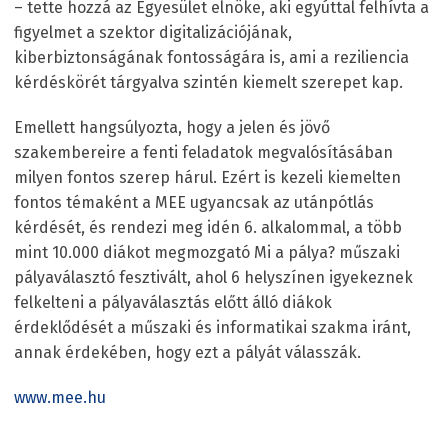
– tette hozzá az Egyesület elnöke, aki egyúttal felhívta a
figyelmet a szektor digitalizációjának,
kiberbiztonságának fontosságára is, ami a reziliencia
kérdéskörét tárgyalva szintén kiemelt szerepet kap.
Emellett hangsúlyozta, hogy a jelen és jövő
szakembereire a fenti feladatok megvalósításában
milyen fontos szerep hárul. Ezért is kezeli kiemelten
fontos témaként a MEE ugyancsak az utánpótlás
kérdését, és rendezi meg idén 6. alkalommal, a több
mint 10.000 diákot megmozgató Mi a pálya? műszaki
pályaválasztó fesztivált, ahol 6 helyszínen igyekeznek
felkelteni a pályaválasztás előtt álló diákok
érdeklődését a műszaki és informatikai szakma iránt,
annak érdekében, hogy ezt a pályát válasszák.
www.mee.hu