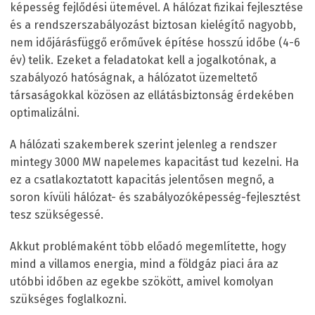
képesség fejlődési ütemével. A hálózat fizikai fejlesztése
és a rendszerszabályozást biztosan kielégítő nagyobb,
nem időjárásfüggő erőművek építése hosszú időbe (4-6
év) telik. Ezeket a feladatokat kell a jogalkotónak, a
szabályozó hatóságnak, a hálózatot üzemeltető
társaságokkal közösen az ellátásbiztonság érdekében
optimalizálni.
A hálózati szakemberek szerint jelenleg a rendszer
mintegy 3000 MW napelemes kapacitást tud kezelni. Ha
ez a csatlakoztatott kapacitás jelentősen megnő, a
soron kívüli hálózat- és szabályozóképesség-fejlesztést
tesz szükségessé.
Akkut problémaként több előadó megemlítette, hogy
mind a villamos energia, mind a földgáz piaci ára az
utóbbi időben az egekbe szökött, amivel komolyan
szükséges foglalkozni.