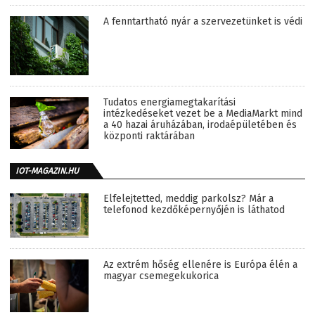
A fenntartható nyár a szervezetünket is védi
Tudatos energiamegtakarítási
intézkedéseket vezet be a MediaMarkt mind
a 40 hazai áruházában, irodaépületében és
központi raktárában
IOT-MAGAZIN.HU
Elfelejtetted, meddig parkolsz? Már a
telefonod kezdőképernyőjén is láthatod
Az extrém hőség ellenére is Európa élén a
magyar csemegekukorica