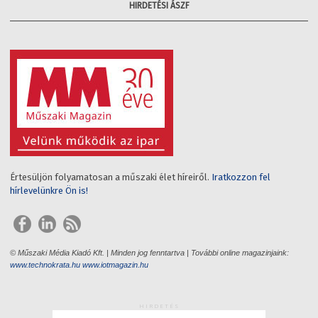
HIRDETÉSI ÁSZF
Értesüljön folyamatosan a műszaki élet híreiről.
Iratkozzon fel
hírlevelünkre Ön is!
© Műszaki Média Kiadó Kft. | Minden jog fenntartva | További online magazinjaink:
www.technokrata.hu
www.iotmagazin.hu
HIRDETÉS