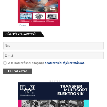
HÍRLEVÉL FELIRATKOZÁS
A feliratkozással elfogadja
adatkezelési tájékoztatónkat
.
Feliratkozás
HIRDETÉS