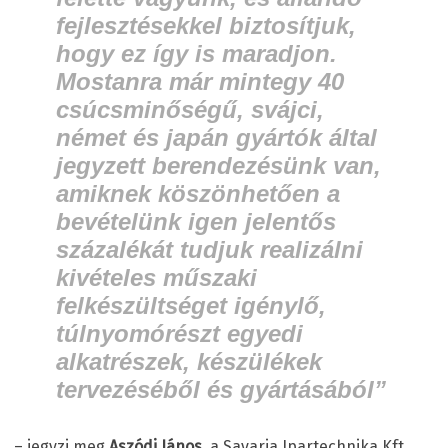
fejlesztésekkel biztosítjuk,
hogy ez így is maradjon.
Mostanra már mintegy 40
csúcsminőségű, svájci,
német és japán gyártók által
jegyzett berendezésünk van,
amiknek köszönhetően a
bevételünk igen jelentős
százalékát tudjuk realizálni
kivételes műszaki
felkészültséget igénylő,
túlnyomórészt egyedi
alkatrészek, készülékek
tervezéséből és gyártásából”
– jegyzi meg
Aszódi János
, a Savaria Ipartechnika Kft.