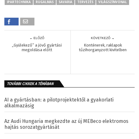
IPARTECHNIKA
RUGALMAS
SAVARIA
TERVEZÉS
VILÁGSZÍNVONAL
← ELŐZŐ
KÖVETKEZŐ →
„Gyülekező” a jövő gyártási
Konténerek, raklapok
megoldása előtt
tűzihorganyzott kivitelben
TOVÁBBI CIKKEK A TÉMÁBAN
AI a gyártásban: a pilotprojektektől a gyakorlati
alkalmazásig
Az Audi Hungaria megkezdte az új MEBeco elektromos
hajtás sorozatgyártását