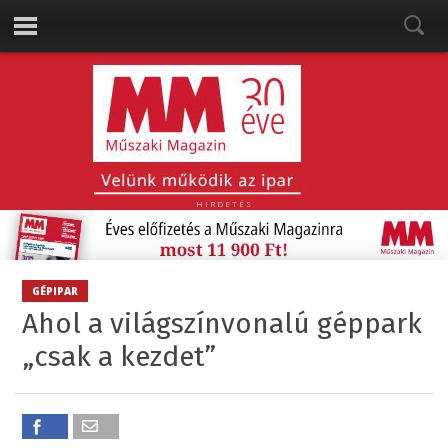
HIRDETÉS
GÉPIPAR
Ahol a világszínvonalú géppark
„csak a kezdet”