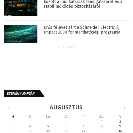
között a munkatársak támogatásáról és a
stabil működés biztosításáról
Erős félévet zárt a Schneider Electric új
Impact 2030 fenntarthatósági programja
HIRDETÉS
ESEMÉNY NAPTÁR
AUGUSZTUS
H
K
Sze
Cs
P
Szo
V
1
2
3
4
5
6
7
8
9
10
11
12
13
14
15
16