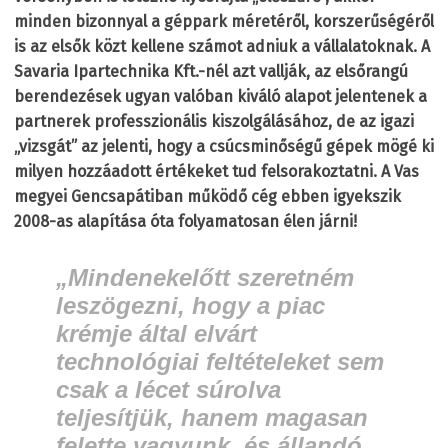
minden bizonnyal a géppark méretéről, korszerűségéről
is az elsők közt kellene számot adniuk a vállalatoknak. A
Savaria Ipartechnika Kft.-nél azt vallják, az elsőrangú
berendezések ugyan valóban kiváló alapot jelentenek a
partnerek professzionális kiszolgálásához, de az igazi
„vizsgát” az jelenti, hogy a csúcsminőségű gépek mögé ki
milyen hozzáadott értékeket tud felsorakoztatni. A Vas
megyei Gencsapátiban működő cég ebben igyekszik
2008-as alapítása óta folyamatosan élen járni!
„
Mindenekelőtt szeretném
leszögezni, hogy a piac
krémje által elvárt
technológiai feltételeket sem
csak a lécet súrolva
teljesítjük, hanem magasan
felette vagyunk, és állandó