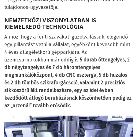
tulajdonos-ügyvezetője.
NEMZETKÖZI VISZONYLATBAN IS
KIEMELKEDŐ TECHNOLÓGIA
Ahhoz, hogy a fenti szavakat igazolva lássuk, elegendő
egy pillantást vetni a vállalat, egyébként kevesebb mint
4 éves átlagéletkorú gépparkjára. Az
üzemcsarnokokban már eddig is
5 darab öttengelyes, 2
db négytengelyes és 7 db háromtengelyes
megmunkálóközpont, 4 db CNC eszterga, 5 db huzalos
és 2 db tömbös szikraforgácsoló, valamint 2 precíziós
síkköszörű állt rendelkezésre, egy az idei évben
kezdődött átfogó beruházásnak köszönhetően pedig ez
az „arzenál” tovább erősödik.