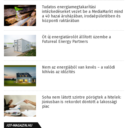
Tudatos energiamegtakarítási
intézkedéseket vezet be a MediaMarkt mind
a 40 hazai áruházában, irodaépületében és
központi raktárában
Öt új energiatárolót állított üzembe a
Futureal Energy Partners
Nem az energiából van kevés – a valódi
kihívás az időzítés
Soha nem látott szintre pörögtek a hitelek:
júniusban is rekordot döntött a lakossági
piac
IOT-MAGAZIN.HU