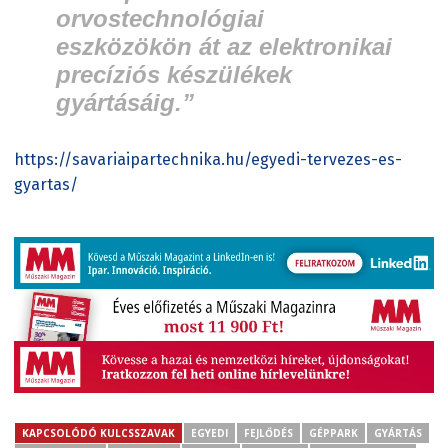
orvostechnológiai
eszközökön át az elektronikai
precíziós készülékek
gyártásáig.”
https://savariaipartechnika.hu/egyedi-tervezes-es-
gyartas/
KAPCSOLÓDÓ KULCSSZAVAK
EGYEDI
FEJLŐDÉS
GÉPPARK
GYÁRTÁS