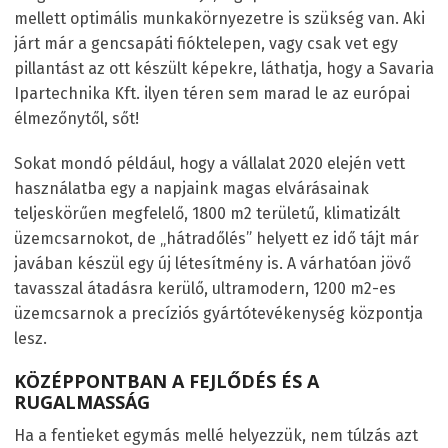
mellett optimális munkakörnyezetre is szükség van. Aki
járt már a gencsapáti fióktelepen, vagy csak vet egy
pillantást az ott készült képekre, láthatja, hogy a Savaria
Ipartechnika Kft. ilyen téren sem marad le az európai
élmezőnytől, sőt!
Sokat mondó például, hogy a vállalat 2020 elején vett
használatba egy a napjaink magas elvárásainak
teljeskörűen megfelelő, 1800 m
2
területű, klimatizált
üzemcsarnokot, de „hátradőlés” helyett ez idő tájt már
javában készül egy új létesítmény is. A várhatóan jövő
tavasszal átadásra kerülő, ultramodern, 1200 m
2
-es
üzemcsarnok a precíziós gyártótevékenység központja
lesz.
KÖZÉPPONTBAN A FEJLŐDÉS ÉS A
RUGALMASSÁG
Ha a fentieket egymás mellé helyezzük, nem túlzás azt