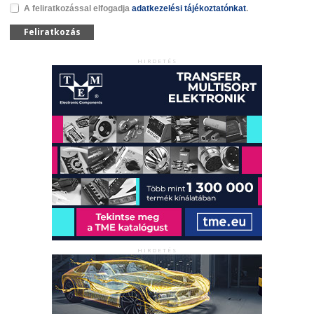
A feliratkozással elfogadja
adatkezelési tájékoztatónkat
.
Feliratkozás
HIRDETÉS
HIRDETÉS