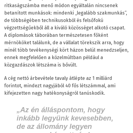
ritkaságszámba menő módon egyáltalán nincsenek
betanított munkások: mindenki „legalább szakmunkás”,
de többségében technikusokból és felsőfokú
végzettségűekből áll a kiváló közösséget alkotó csapat.
A diplomások táborában természetesen főként
mérnököket találunk, de a vállalat törekszik arra, hogy
minél több tevékenységi kört házon belül menedzseljen,
ennek megfelelően a közelmúltban például a
közgazdászok létszáma is bővült.
A cég nettó árbevétele tavaly átlépte az 1 milliárd
forintot, mindezt nagyjából 40 fős létszámmal, ami
kifejezetten nagy hatékonyságról tanúskodik.
„Az én álláspontom, hogy
inkább legyünk kevesebben,
de az állomány legyen