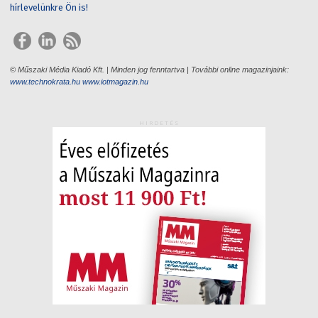
hírlevelünkre Ön is!
© Műszaki Média Kiadó Kft. | Minden jog fenntartva | További online magazinjaink:
www.technokrata.hu
www.iotmagazin.hu
HIRDETÉS