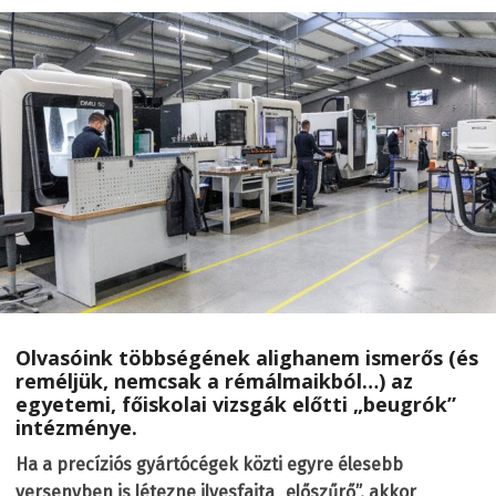
Olvasóink többségének alighanem ismerős (és
reméljük, nemcsak a rémálmaikból…) az
egyetemi, főiskolai vizsgák előtti „beugrók”
intézménye.
Ha a precíziós gyártócégek közti egyre élesebb
versenyben is létezne ilyesfajta „előszűrő”, akkor