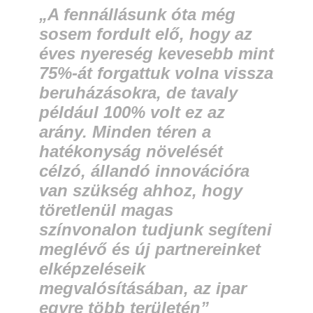
„A fennállásunk óta még
sosem fordult elő, hogy az
éves nyereség kevesebb mint
75%-át forgattuk volna vissza
beruházásokra, de tavaly
például 100% volt ez az
arány. Minden téren a
hatékonyság növelését
célzó, állandó innovációra
van szükség ahhoz, hogy
töretlenül magas
színvonalon tudjunk segíteni
meglévő és új partnereinket
elképzeléseik
megvalósításában, az ipar
egyre több területén”