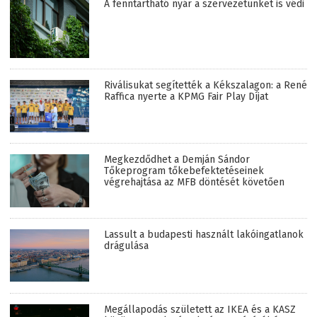
A fenntartható nyár a szervezetünket is védi
Riválisukat segítették a Kékszalagon: a René
Raffica nyerte a KPMG Fair Play Díjat
Megkezdődhet a Demján Sándor
Tőkeprogram tőkebefektetéseinek
végrehajtása az MFB döntését követően
Lassult a budapesti használt lakóingatlanok
drágulása
Megállapodás született az IKEA és a KASZ