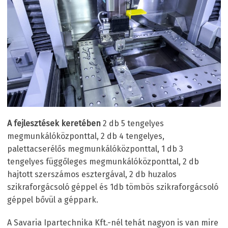
A fejlesztések keretében
2 db 5 tengelyes
megmunkálóközponttal, 2 db 4 tengelyes,
palettacserélős megmunkálóközponttal, 1 db 3
tengelyes függőleges megmunkálóközponttal, 2 db
hajtott szerszámos esztergával, 2 db huzalos
szikraforgácsoló géppel és 1db tömbös szikraforgácsoló
géppel bővül a géppark.
A Savaria Ipartechnika Kft.-nél tehát nagyon is van mire