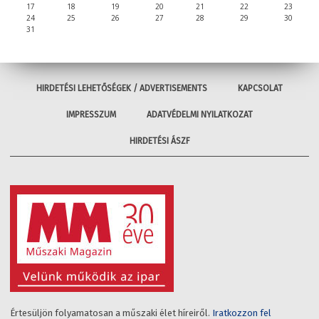
17
18
19
20
21
22
23
24
25
26
27
28
29
30
31
HIRDETÉSI LEHETŐSÉGEK / ADVERTISEMENTS
KAPCSOLAT
IMPRESSZUM
ADATVÉDELMI NYILATKOZAT
HIRDETÉSI ÁSZF
Értesüljön folyamatosan a műszaki élet híreiről.
Iratkozzon fel