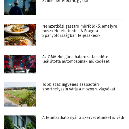
Schneider Electric gyárai
Nemzetközi gasztro mérföldkő, amelyre
büszkék lehetünk – A Fragola
Spanyolországban terjeszkedik
Az OMV Hungária határozatlan időre
leállította autómosóinak működését
Több száz ingyenes szabadtéri
sporthelyszín várja a mozogni vágyókat
A fenntartható nyár a szervezetünket is védi