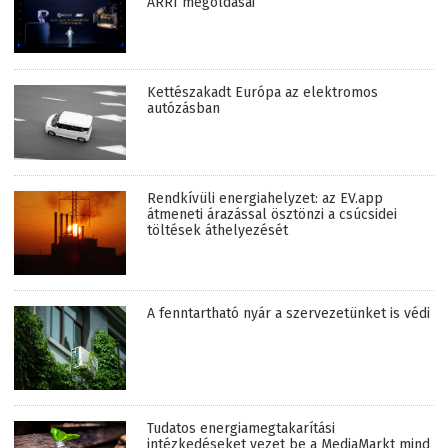
ARRI megoldásai
Kettészakadt Európa az elektromos
autózásban
Rendkívüli energiahelyzet: az EV.app
átmeneti árazással ösztönzi a csúcsidei
töltések áthelyezését
A fenntartható nyár a szervezetünket is védi
Tudatos energiamegtakarítási
intézkedéseket vezet be a MediaMarkt mind