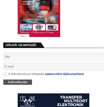
HÍRLEVÉL FELIRATKOZÁS
A feliratkozással elfogadja
adatkezelési tájékoztatónkat
.
Feliratkozás
HIRDETÉS