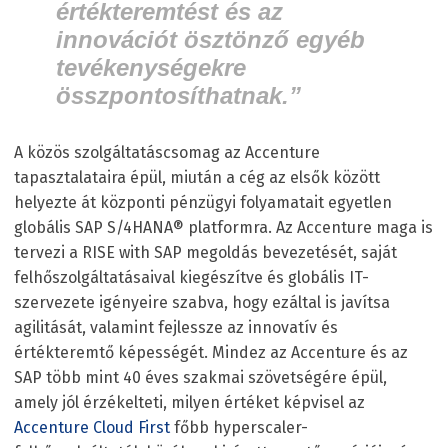
értékteremtést és az
innovációt ösztönző egyéb
tevékenységekre
összpontosíthatnak.”
A közös szolgáltatáscsomag az Accenture
tapasztalataira épül, miután a cég az elsők között
helyezte át központi pénzügyi folyamatait egyetlen
globális SAP S/4HANA® platformra. Az Accenture maga is
tervezi a RISE with SAP megoldás bevezetését, saját
felhőszolgáltatásaival kiegészítve és globális IT-
szervezete igényeire szabva, hogy ezáltal is javítsa
agilitását, valamint fejlessze az innovatív és
értékteremtő képességét. Mindez az Accenture és az
SAP több mint 40 éves szakmai szövetségére épül,
amely jól érzékelteti, milyen értéket képvisel az
Accenture Cloud First
főbb hyperscaler-