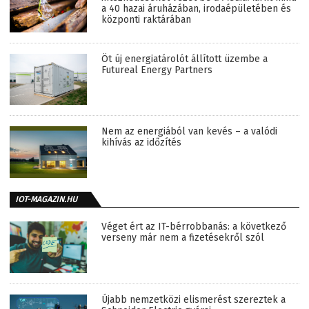
a 40 hazai áruházában, irodaépületében és
központi raktárában
Öt új energiatárolót állított üzembe a
Futureal Energy Partners
Nem az energiából van kevés – a valódi
kihívás az időzítés
IOT-MAGAZIN.HU
Véget ért az IT-bérrobbanás: a következő
verseny már nem a fizetésekről szól
Újabb nemzetközi elismerést szereztek a