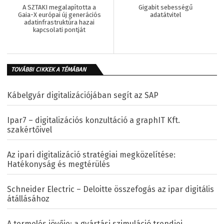
A SZTAKI megalapította a
Gigabit sebességű
Gaia-X európai új generációs
adatátvitel
adatinfrastruktúra hazai
kapcsolati pontját
TOVÁBBI CIKKEK A TÉMÁBAN
Kábelgyár digitalizációjában segít az SAP
Ipar7 – digitalizációs konzultáció a graphIT Kft.
szakértőivel
Az ipari digitalizáció stratégiai megközelítése:
Hatékonyság és megtérülés
Schneider Electric – Deloitte összefogás az ipar digitális
átállásához
A termelés jövője: a gyártási szimuláció trendjei