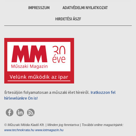
IMPRESSZUM
ADATVÉDELMI NYILATKOZAT
HIRDETÉSI ÁSZF
Értesüljön folyamatosan a műszaki élet híreiről.
Iratkozzon fel
hírlevelünkre Ön is!
© Műszaki Média Kiadó Kft. | Minden jog fenntartva | További online magazinjaink:
www.technokrata.hu
www.iotmagazin.hu