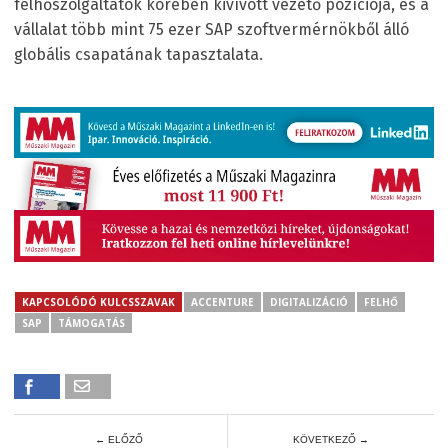
felhőszolgáltatók körében kivívott vezető pozíciója, és a
vállalat több mint 75 ezer SAP szoftvermérnökből álló
globális csapatának tapasztalata.
KAPCSOLÓDÓ KULCSSZAVAK
ACCENTURE
DIGITALIZÁCIÓ
FELHŐ
SAP
TÁMOGATÁS
← ELŐZŐ
KÖVETKEZŐ →