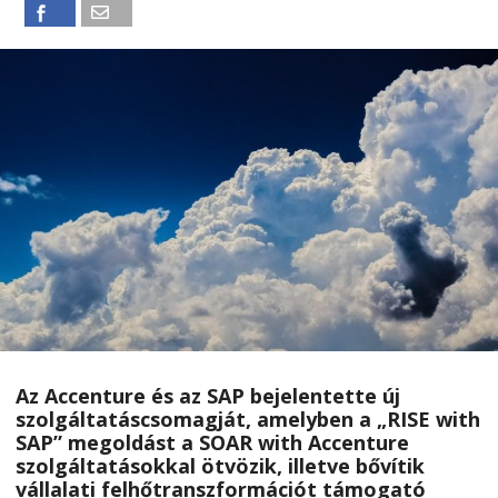
Az Accenture és az SAP bejelentette új
szolgáltatáscsomagját, amelyben a „RISE with
SAP” megoldást a
SOAR with Accenture
szolgáltatásokkal ötvözik, illetve bővítik
vállalati felhőtranszformációt támogató