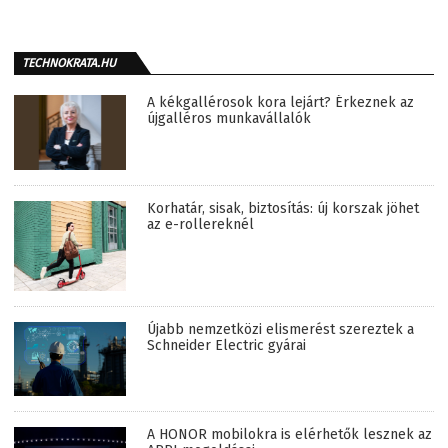
TECHNOKRATA.HU
A kékgallérosok kora lejárt? Érkeznek az
újgalléros munkavállalók
Korhatár, sisak, biztosítás: új korszak jöhet
az e-rollereknél
Újabb nemzetközi elismerést szereztek a
Schneider Electric gyárai
A HONOR mobilokra is elérhetők lesznek az