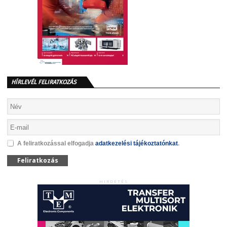
HÍRLEVÉL FELIRATKOZÁS
A feliratkozással elfogadja
adatkezelési tájékoztatónkat
.
Feliratkozás
HIRDETÉS