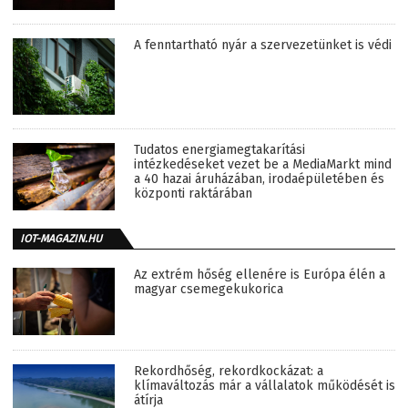
A fenntartható nyár a szervezetünket is védi
Tudatos energiamegtakarítási
intézkedéseket vezet be a MediaMarkt mind
a 40 hazai áruházában, irodaépületében és
központi raktárában
IOT-MAGAZIN.HU
Az extrém hőség ellenére is Európa élén a
magyar csemegekukorica
Rekordhőség, rekordkockázat: a
klímaváltozás már a vállalatok működését is
átírja