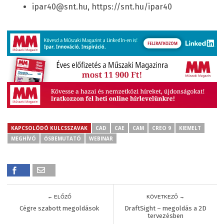
ipar40@snt.hu, https://snt.hu/ipar40
KAPCSOLÓDÓ KULCSSZAVAK
CAD
CAE
CAM
CREO 9
KIEMELT
MEGHÍVÓ
ŐSBEMUTATÓ
WEBINAR
← ELŐZŐ
KÖVETKEZŐ →
Cégre szabott megoldások
DraftSight – megoldás a 2D
tervezésben