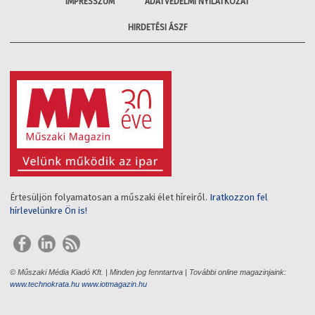
IMPRESSZUM
ADATVÉDELMI NYILATKOZAT
HIRDETÉSI ÁSZF
Értesüljön folyamatosan a műszaki élet híreiről.
Iratkozzon fel
hírlevelünkre Ön is!
© Műszaki Média Kiadó Kft. | Minden jog fenntartva | További online magazinjaink:
www.technokrata.hu
www.iotmagazin.hu