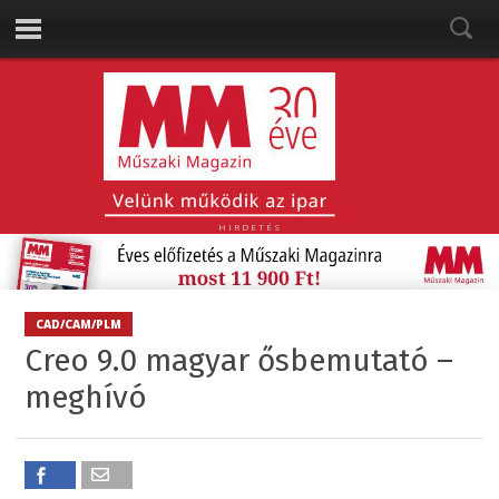
HIRDETÉS
CAD/CAM/PLM
Creo 9.0 magyar ősbemutató –
meghívó