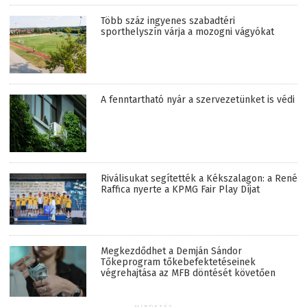
Több száz ingyenes szabadtéri
sporthelyszín várja a mozogni vágyókat
A fenntartható nyár a szervezetünket is védi
Riválisukat segítették a Kékszalagon: a René
Raffica nyerte a KPMG Fair Play Díjat
Megkezdődhet a Demján Sándor
Tőkeprogram tőkebefektetéseinek
végrehajtása az MFB döntését követően
HIRDETÉS