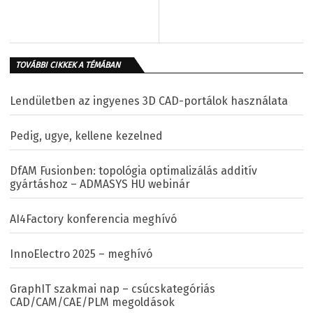
TOVÁBBI CIKKEK A TÉMÁBAN
Lendületben az ingyenes 3D CAD-portálok használata
Pedig, ugye, kellene kezelned
DfAM Fusionben: topológia optimalizálás additív
gyártáshoz – ADMASYS HU webinár
AI4Factory konferencia meghívó
InnoElectro 2025 – meghívó
GraphIT szakmai nap – csúcskategóriás
CAD/CAM/CAE/PLM megoldások