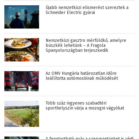
Újabb nemzetközi elismerést szereztek a
Schneider Electric gyárai
Nemzetközi gasztro mérföldkő, amelyre
büszkék lehetünk – A Fragola
Spanyolországban terjeszkedik
Az OMV Hungária határozatlan időre
leállította autómosóinak működését
Több száz ingyenes szabadtéri
sporthelyszín várja a mozogni vágyókat
A fenntartható nyár a szervezetünket is védi