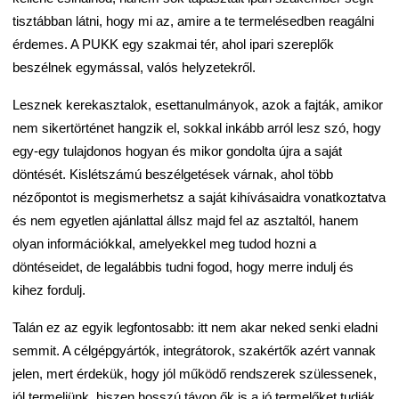
tisztábban látni, hogy mi az, amire a te termelésedben reagálni
érdemes. A PUKK egy szakmai tér, ahol ipari szereplők
beszélnek egymással, valós helyzetekről.
Lesznek kerekasztalok, esettanulmányok, azok a fajták, amikor
nem sikertörténet hangzik el, sokkal inkább arról lesz szó, hogy
egy-egy tulajdonos hogyan és mikor gondolta újra a saját
döntését. Kislétszámú beszélgetések várnak, ahol több
nézőpontot is megismerhetsz a saját kihívásaidra vonatkoztatva
és nem egyetlen ajánlattal állsz majd fel az asztaltól, hanem
olyan információkkal, amelyekkel meg tudod hozni a
döntéseidet, de legalábbis tudni fogod, hogy merre indulj és
kihez fordulj.
Talán ez az egyik legfontosabb: itt nem akar neked senki eladni
semmit. A célgépgyártók, integrátorok, szakértők azért vannak
jelen, mert érdekük, hogy jól működő rendszerek szülessenek,
jól termeljünk, hiszen hosszú távon ők is a jó termelőket tudják