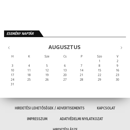
ESEMÉNY NAPTÁR
AUGUSZTUS
H
K
Sze
Cs
P
Szo
V
1
2
3
4
5
6
7
8
9
10
11
12
13
14
15
16
17
18
19
20
21
22
23
24
25
26
27
28
29
30
31
HIRDETÉSI LEHETŐSÉGEK / ADVERTISEMENTS
KAPCSOLAT
IMPRESSZUM
ADATVÉDELMI NYILATKOZAT
HIRDETÉSI ÁSZF