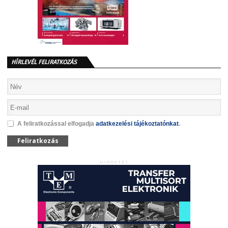
HÍRLEVÉL FELIRATKOZÁS
A feliratkozással elfogadja
adatkezelési tájékoztatónkat
.
Feliratkozás
HIRDETÉS