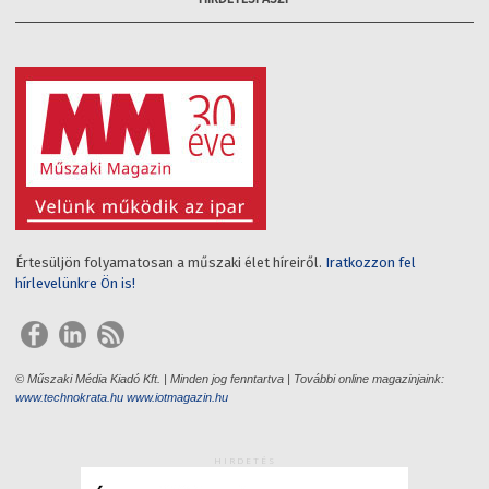
Értesüljön folyamatosan a műszaki élet híreiről.
Iratkozzon fel
hírlevelünkre Ön is!
© Műszaki Média Kiadó Kft. | Minden jog fenntartva | További online magazinjaink:
www.technokrata.hu
www.iotmagazin.hu
HIRDETÉS