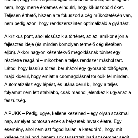
nem, hogy merre érdemes elindulni, hogy kiküszöböld őket.
Teljesen érthető, hiszen a te fókuszod a cég működtetésén van,
nem pedig azon, hogy rendszerszinten optimalizáld a gyártást.
A kritikus pont, ahol elcsúszik a történet, az az, amikor eljön a
fejlesztés ideje (és minden komolyan termelő cég életében
eljön). Akkor nagyon kézenfekvő megoldásnak tűnhet egy
részletre reagálni – miközben a teljes rendszer máshol tart.
Látod, hogy lassú a töltés, beruházol egy gyorsabb töltőgépre,
majd kiderül, hogy emiatt a csomagolásnál torlódik fel minden.
Automatizálsz egy lépést, és utána derül ki, hogy a teljes
folyamat nem lett stabilabb, csak máshol jelentkezik ugyanaz a
feszültség.
A PUKK – Pedig, ugye, kellene kezelned – egy olyan szakmai
nap, amelyet pontosan ezek a helyzetek hívtak életre. Egy
esemény, ahol nem azt fogod hallani a katedráról, hogy mit
kellene csinálnod, hanem sok tapasztalt ipari szakember segít