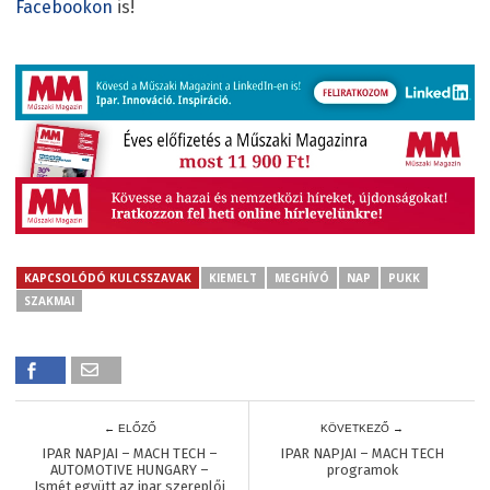
Facebookon
is!
KAPCSOLÓDÓ KULCSSZAVAK
KIEMELT
MEGHÍVÓ
NAP
PUKK
SZAKMAI
← ELŐZŐ
KÖVETKEZŐ →
IPAR NAPJAI – MACH TECH –
IPAR NAPJAI – MACH TECH
AUTOMOTIVE HUNGARY –
programok
Ismét együtt az ipar szereplői