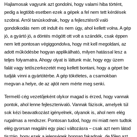
Hajlamosak vagyunk azt gondolni, hogy valami hiba történt,
pedig a legtöbb esetben ezek a gépek a fel nem tett kérdések
szobrai. Arról tanúskodnak, hogy a fejlesztésről való
gondolkodás nem ott indult és nem úgy, ahol kellett volna. A gép
jó, a gyártó jó, a döntés mögött ott volt a szándék, csak éppen
nem lett pontosan végiggondolva, hogy mit kell megoldani, az
adott működésbe hogyan applikálható, milyen hatással lesz a
teljes folyamatra. Ahogy olyat is láttunk már, hogy egy üzem
falát vagy tetőszerkezetét meg kellett bontani, hogy a gépet be
tudják vinni a gyártótérbe. A gép tökéletes, a csarnokban
megvan a helye, de az ajtót nem mérte meg senki.
Termelő cég vezetőjeként olykor magad is érzed, hogy vannak
pontok, ahol lenne fejlesztenivaló. Vannak fázisok, amelyek túl
sok kézi beavatkozást igényelnek, olyanok is, ahol nem elég
rugalmas a rendszer. Pontosan tudod, hogy mi miatt nem tudtok
elég gyorsan reagálni egy piaci változásra – csak azt nem látod
tisztán, hogy ezek a jelenségek honnan fakadnak, de főleg azt