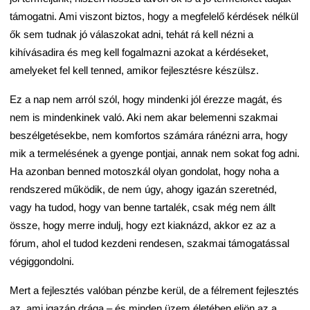
támogatni. Ami viszont biztos, hogy a megfelelő kérdések nélkül
ők sem tudnak jó válaszokat adni, tehát rá kell nézni a
kihívásadira és meg kell fogalmazni azokat a kérdéseket,
amelyeket fel kell tenned, amikor fejlesztésre készülsz.
Ez a nap nem arról szól, hogy mindenki jól érezze magát, és
nem is mindenkinek való. Aki nem akar belemenni szakmai
beszélgetésekbe, nem komfortos számára ránézni arra, hogy
mik a termelésének a gyenge pontjai, annak nem sokat fog adni.
Ha azonban benned motoszkál olyan gondolat, hogy noha a
rendszered működik, de nem úgy, ahogy igazán szeretnéd,
vagy ha tudod, hogy van benne tartalék, csak még nem állt
össze, hogy merre indulj, hogy ezt kiaknázd, akkor ez az a
fórum, ahol el tudod kezdeni rendesen, szakmai támogatással
végiggondolni.
Mert a fejlesztés valóban pénzbe kerül, de a félrement fejlesztés
az, ami igazán drága – és minden üzem életében eljön az a