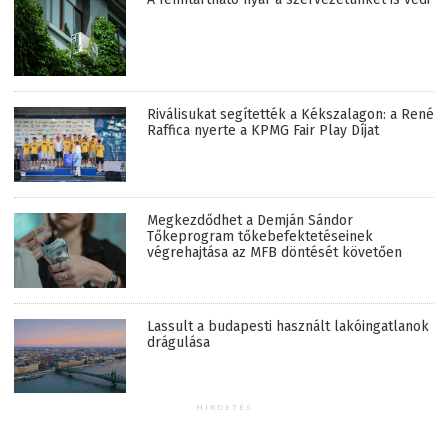
Riválisukat segítették a Kékszalagon: a René
Raffica nyerte a KPMG Fair Play Díjat
Megkezdődhet a Demján Sándor
Tőkeprogram tőkebefektetéseinek
végrehajtása az MFB döntését követően
Lassult a budapesti használt lakóingatlanok
drágulása
HIRDETÉS