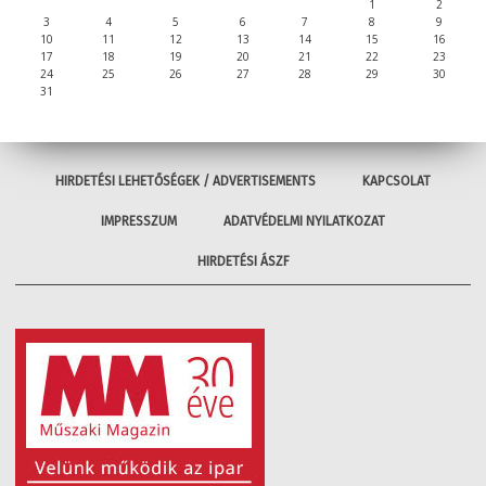
1
2
3
4
5
6
7
8
9
10
11
12
13
14
15
16
17
18
19
20
21
22
23
24
25
26
27
28
29
30
31
HIRDETÉSI LEHETŐSÉGEK / ADVERTISEMENTS
KAPCSOLAT
IMPRESSZUM
ADATVÉDELMI NYILATKOZAT
HIRDETÉSI ÁSZF