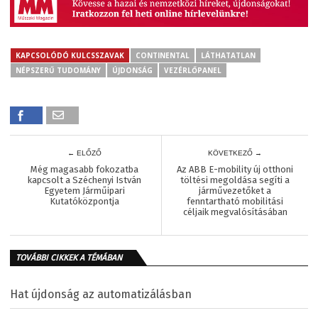
KAPCSOLÓDÓ KULCSSZAVAK
CONTINENTAL
LÁTHATATLAN
NÉPSZERŰ TUDOMÁNY
ÚJDONSÁG
VEZÉRLŐPANEL
← ELŐZŐ
KÖVETKEZŐ →
Még magasabb fokozatba
Az ABB E-mobility új otthoni
kapcsolt a Széchenyi István
töltési megoldása segíti a
Egyetem Járműipari
járművezetőket a
Kutatóközpontja
fenntartható mobilitási
céljaik megvalósításában
TOVÁBBI CIKKEK A TÉMÁBAN
Hat újdonság az automatizálásban