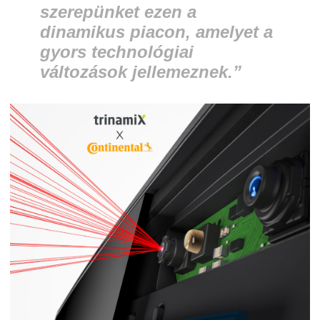
szerepünket ezen a
dinamikus piacon, amelyet a
gyors technológiai
változások jellemeznek.”