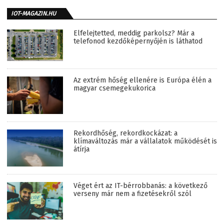
IOT-MAGAZIN.HU
Elfelejtetted, meddig parkolsz? Már a
telefonod kezdőképernyőjén is láthatod
Az extrém hőség ellenére is Európa élén a
magyar csemegekukorica
Rekordhőség, rekordkockázat: a
klímaváltozás már a vállalatok működését is
átírja
Véget ért az IT-bérrobbanás: a következő
verseny már nem a fizetésekről szól