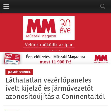
HIRDETÉS
JÁRMŰTECHNIKA
Láthatatlan vezérlőpaneles
ívelt kijelző és járművezetőt
azonosítóújítás a Coninentaltól