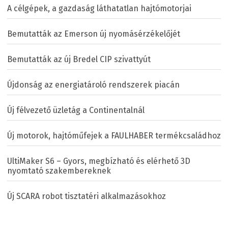
A célgépek, a gazdaság láthatatlan hajtómotorjai
Bemutatták az Emerson új nyomásérzékelőjét
Bemutatták az új Bredel CIP szivattyút
Újdonság az energiatároló rendszerek piacán
Új félvezető üzletág a Continentalnál
Új motorok, hajtóműfejek a FAULHABER termékcsaládhoz
UltiMaker S6 – Gyors, megbízható és elérhető 3D
nyomtató szakembereknek
Új SCARA robot tisztatéri alkalmazásokhoz