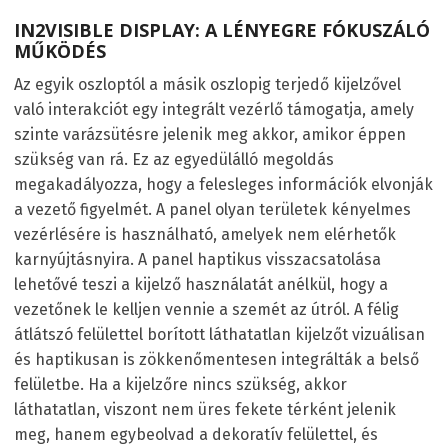
IN2VISIBLE DISPLAY: A LÉNYEGRE FÓKUSZÁLÓ
MŰKÖDÉS
Az egyik oszloptól a másik oszlopig terjedő kijelzővel
való interakciót egy integrált vezérlő támogatja, amely
szinte varázsütésre jelenik meg akkor, amikor éppen
szükség van rá. Ez az egyedülálló megoldás
megakadályozza, hogy a felesleges információk elvonják
a vezető figyelmét. A panel olyan területek kényelmes
vezérlésére is használható, amelyek nem elérhetők
karnyújtásnyira. A panel haptikus visszacsatolása
lehetővé teszi a kijelző használatát anélkül, hogy a
vezetőnek le kelljen vennie a szemét az útról. A félig
átlátszó felülettel borított láthatatlan kijelzőt vizuálisan
és haptikusan is zökkenőmentesen integrálták a belső
felületbe. Ha a kijelzőre nincs szükség, akkor
láthatatlan, viszont nem üres fekete térként jelenik
meg, hanem egybeolvad a dekoratív felülettel, és