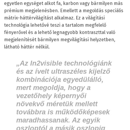
egyetlen egységet alkot fa, karbon vagy bármilyen más
prémium megjelenésben. Emellett a megoldás speciális
mátrix-háttérvilágítást alkalmaz. Ez a világítási
technológia lehetővé teszi a tartalom megfelelő
fényerővel és a lehető legnagyobb kontraszttal való
megjelenítését bármilyen megvilágítási helyzetben,
látható háttér nélkül.
„Az In2visible technológiánk
és az ívelt ultraszéles kijelző
kombinációja egyedülálló,
mert megoldja, hogy a
vezetőhely képernyői
növekvő méretük mellett
továbbra is működőképesek
maradhassanak. Az egyik
oszloptól a másik oszlopig