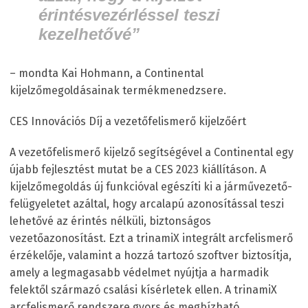
érintésvezérléssel teszi
kezelhetővé”
– mondta Kai Hohmann, a Continental
kijelzőmegoldásainak termékmenedzsere.
CES Innovációs Díj a vezetőfelismerő kijelzőért
A vezetőfelismerő kijelző segítségével a Continental egy
újabb fejlesztést mutat be a CES 2023 kiállításon. A
kijelzőmegoldás új funkcióval egészíti ki a járművezető-
felügyeletet azáltal, hogy arcalapú azonosítással teszi
lehetővé az érintés nélküli, biztonságos
vezetőazonosítást. Ezt a trinamiX integrált arcfelismerő
érzékelője, valamint a hozzá tartozó szoftver biztosítja,
amely a legmagasabb védelmet nyújtja a harmadik
felektől származó csalási kísérletek ellen. A trinamiX
arcfelismerő rendszere gyors és megbízható