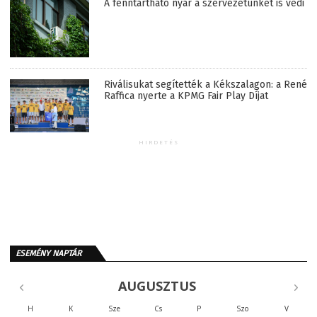
A fenntartható nyár a szervezetünket is védi
Riválisukat segítették a Kékszalagon: a René
Raffica nyerte a KPMG Fair Play Díjat
HIRDETÉS
ESEMÉNY NAPTÁR
AUGUSZTUS
H
K
Sze
Cs
P
Szo
V