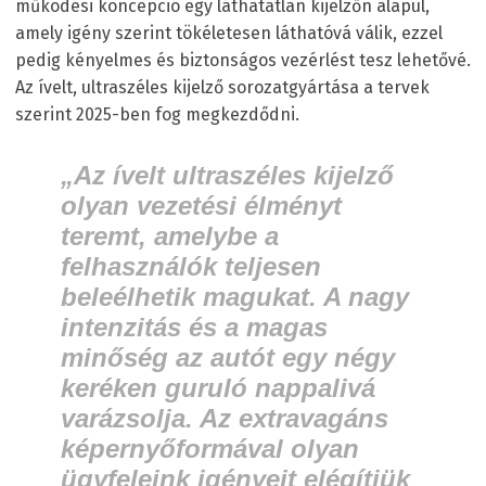
működési koncepció egy láthatatlan kijelzőn alapul,
amely igény szerint tökéletesen láthatóvá válik, ezzel
pedig kényelmes és biztonságos vezérlést tesz lehetővé.
Az ívelt, ultraszéles kijelző sorozatgyártása a tervek
szerint 2025-ben fog megkezdődni.
„Az ívelt ultraszéles kijelző
olyan vezetési élményt
teremt, amelybe a
felhasználók teljesen
beleélhetik magukat. A nagy
intenzitás és a magas
minőség az autót egy négy
keréken guruló nappalivá
varázsolja. Az extravagáns
képernyőformával olyan
ügyfeleink igényeit elégítjük