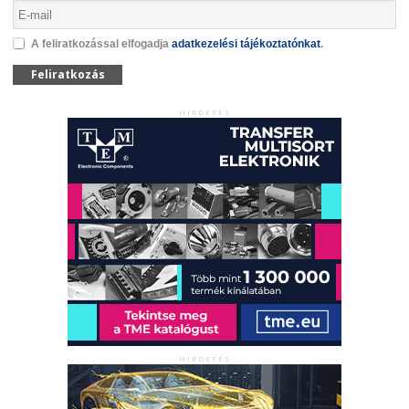
A feliratkozással elfogadja
adatkezelési tájékoztatónkat
.
Feliratkozás
HIRDETÉS
HIRDETÉS