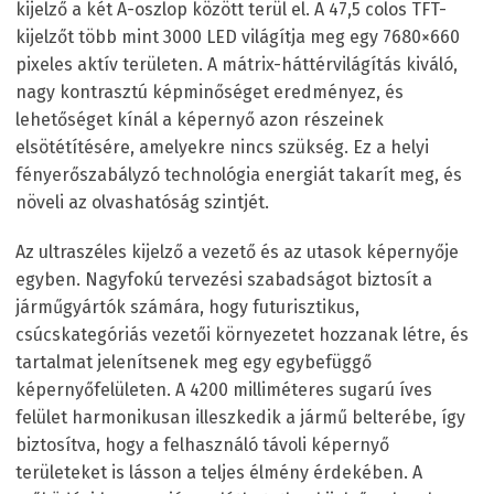
kijelző a két A-oszlop között terül el. A 47,5 colos TFT-
kijelzőt több mint 3000 LED világítja meg egy 7680×660
pixeles aktív területen. A mátrix-háttérvilágítás kiváló,
nagy kontrasztú képminőséget eredményez, és
lehetőséget kínál a képernyő azon részeinek
elsötétítésére, amelyekre nincs szükség. Ez a helyi
fényerőszabályzó technológia energiát takarít meg, és
növeli az olvashatóság szintjét.
Az ultraszéles kijelző a vezető és az utasok képernyője
egyben. Nagyfokú tervezési szabadságot biztosít a
járműgyártók számára, hogy futurisztikus,
csúcskategóriás vezetői környezetet hozzanak létre, és
tartalmat jelenítsenek meg egy egybefüggő
képernyőfelületen. A 4200 milliméteres sugarú íves
felület harmonikusan illeszkedik a jármű belterébe, így
biztosítva, hogy a felhasználó távoli képernyő
területeket is lásson a teljes élmény érdekében. A