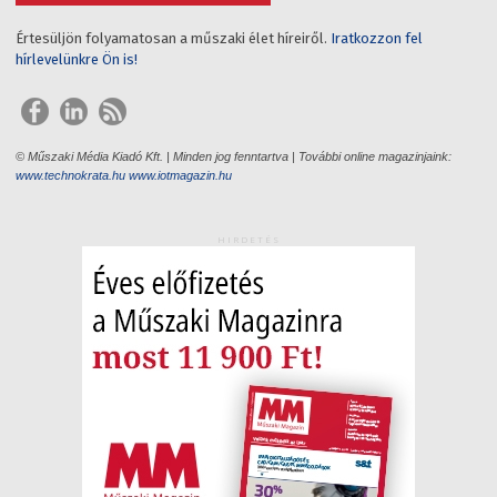
Értesüljön folyamatosan a műszaki élet híreiről.
Iratkozzon fel
hírlevelünkre Ön is!
© Műszaki Média Kiadó Kft. | Minden jog fenntartva | További online magazinjaink:
www.technokrata.hu
www.iotmagazin.hu
HIRDETÉS