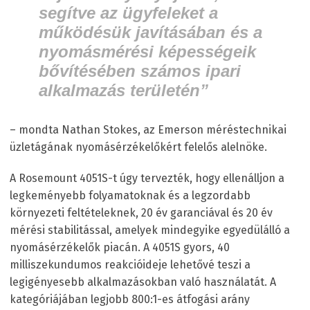
segítve az ügyfeleket a
működésük javításában és a
nyomásmérési képességeik
bővítésében számos ipari
alkalmazás területén”
– mondta Nathan Stokes, az Emerson méréstechnikai
üzletágának nyomásérzékelőkért felelős alelnöke.
A Rosemount 4051S-t úgy tervezték, hogy ellenálljon a
legkeményebb folyamatoknak és a legzordabb
környezeti feltételeknek, 20 év garanciával és 20 év
mérési stabilitással, amelyek mindegyike egyedülálló a
nyomásérzékelők piacán. A 4051S gyors, 40
milliszekundumos reakcióideje lehetővé teszi a
legigényesebb alkalmazásokban való használatát. A
kategóriájában legjobb 800:1-es átfogási arány