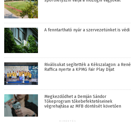
sporthelyszín várja a mozogni vágyókat
A fenntartható nyár a szervezetünket is védi
Riválisukat segítették a Kékszalagon: a René
Raffica nyerte a KPMG Fair Play Díjat
Megkezdődhet a Demján Sándor
Tőkeprogram tőkebefektetéseinek
végrehajtása az MFB döntését követően
HIRDETÉS