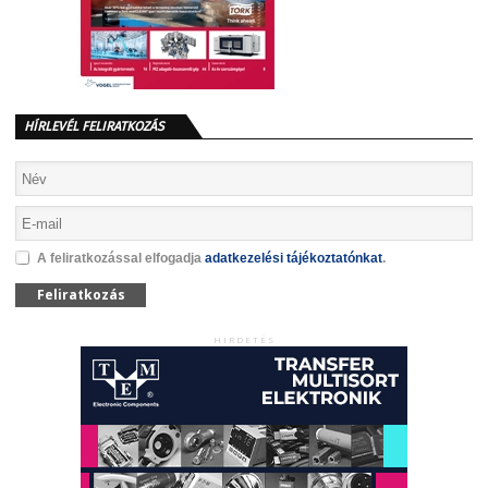
HÍRLEVÉL FELIRATKOZÁS
A feliratkozással elfogadja
adatkezelési tájékoztatónkat
.
Feliratkozás
HIRDETÉS