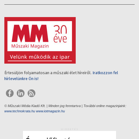
Értesüljön folyamatosan a műszaki élet híreiről.
Iratkozzon fel
hírlevelünkre Ön is!
© Műszaki Média Kiadó Kft. | Minden jog fenntartva | További online magazinjaink:
www.technokrata.hu
www.iotmagazin.hu
HIRDETÉS