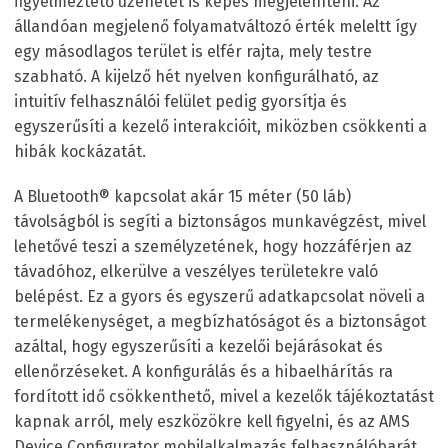
figyelmeztető üzenetet is képes megjeleníteni. Az
állandóan megjelenő folyamatváltozó érték meleltt így
egy másodlagos terület is elfér rajta, mely testre
szabható. A kijelző hét nyelven konfigurálható, az
intuitív felhasználói felület pedig gyorsítja és
egyszerűsíti a kezelő interakcióit, miközben csökkenti a
hibák kockázatát.
A Bluetooth
®
kapcsolat akár 15 méter (50 láb)
távolságból is segíti a biztonságos munkavégzést, mivel
lehetővé teszi a személyzetének, hogy hozzáférjen az
távadóhoz, elkerülve a veszélyes területekre való
belépést. Ez a gyors és egyszerű adatkapcsolat növeli a
termelékenységet, a megbízhatóságot és a biztonságot
azáltal, hogy egyszerűsíti a kezelői bejárásokat és
ellenőrzéseket. A konfigurálás és a hibaelhárítás ra
fordított idő csökkenthető, mivel a kezelők tájékoztatást
kapnak arról, mely eszközökre kell figyelni, és az AMS
Device Configurator mobilalkalmazás felhasználóbarát