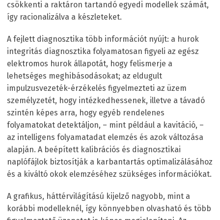
csökkenti a raktáron tartandó egyedi modellek számát,
így racionalizálva a készleteket.
A fejlett diagnosztika több információt nyújt: a hurok
integritás diagnosztika folyamatosan figyeli az egész
elektromos hurok állapotát, hogy felismerje a
lehetséges meghibásodásokat; az eldugult
impulzusvezeték-érzékelés figyelmezteti az üzem
személyzetét, hogy intézkedhessenek, illetve a távadó
szintén képes arra, hogy egyéb rendelenes
folyamatokat detektáljon, – mint például a kavitáció, –
az intelligens folyamatadat elemzés és azok változása
alapján. A beépített kalibrációs és diagnosztikai
naplófájlok biztosítják a karbantartás optimalizálásához
és a kiváltó okok elemzéséhez szükséges információkat.
A grafikus, háttérvilágítású kijelző nagyobb, mint a
korábbi modelleknél, így könnyebben olvasható és több