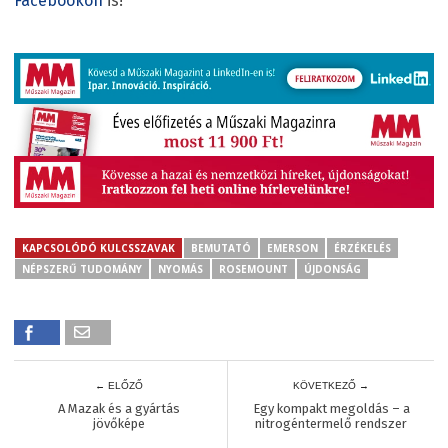
Facebookon
is!
KAPCSOLÓDÓ KULCSSZAVAK
BEMUTATÓ
EMERSON
ÉRZÉKELÉS
NÉPSZERŰ TUDOMÁNY
NYOMÁS
ROSEMOUNT
ÚJDONSÁG
← ELŐZŐ
KÖVETKEZŐ →
A Mazak és a gyártás
Egy kompakt megoldás – a
jövőképe
nitrogéntermelő rendszer