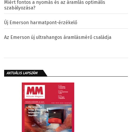
Miért fontos a nyomás és az áramlás optimális
szabályozása?
Új Emerson harmatpont-érzékelő
Az Emerson új ultrahangos áramlásmérő családja
AKTUÁLIS LAPSZÁM