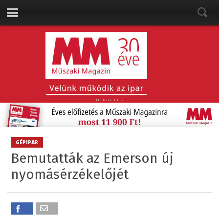
HIRDETÉS
GÉPIPAR
Bemutatták az Emerson új
nyomásérzékelőjét