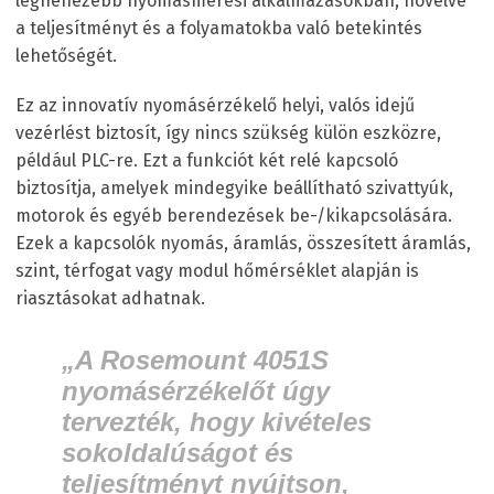
legnehezebb nyomásmérési alkalmazásokban, növelve
a teljesítményt és a folyamatokba való betekintés
lehetőségét.
Ez az innovatív nyomásérzékelő helyi, valós idejű
vezérlést biztosít, így nincs szükség külön eszközre,
például PLC-re. Ezt a funkciót két relé kapcsoló
biztosítja, amelyek mindegyike beállítható szivattyúk,
motorok és egyéb berendezések be-/kikapcsolására.
Ezek a kapcsolók nyomás, áramlás, összesített áramlás,
szint, térfogat vagy modul hőmérséklet alapján is
riasztásokat adhatnak.
„A Rosemount 4051S
nyomásérzékelőt úgy
tervezték, hogy kivételes
sokoldalúságot és
teljesítményt nyújtson,