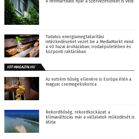
A fenntartható nyár a szervezetünket is védi
Tudatos energiamegtakarítási
intézkedéseket vezet be a MediaMarkt mind
a 40 hazai áruházában, irodaépületében és
központi raktárában
IOT-MAGAZIN.HU
Az extrém hőség ellenére is Európa élén a
magyar csemegekukorica
Rekordhőség, rekordkockázat: a
klímaváltozás már a vállalatok működését is
átírja