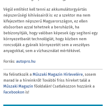
Végül említést kell tenni az akkumulátorgyártás
népszerűségi kihívásairól is: ez a szektor ma nem
kifejezetten népszerű Magyarországon, ez ellen
elsősorban azzal tehetnek a beruházók, ha
bebizonyítják, hogy valóban képesek úgy segíteni egy
környezetbarát technológiát, hogy közben nem
roncsolják a gyáraik környezetét sem a veszélyes
anyagokkal, sem a vízhasználat mértékével.
Forrás:
autopro.hu
Ha feliratkozik a
Műszaki Magazin Hírlevelére
, sosem
marad le a híreinkről! További friss híreket talál a
Műszaki Magazin
főoldalán! Csatlakozzon hozzánk a
Facebookon
is!