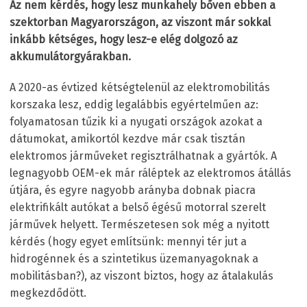
Az nem kérdés, hogy lesz munkahely bőven ebben a
szektorban Magyarországon, az viszont már sokkal
inkább kétséges, hogy lesz-e elég dolgozó az
akkumulátorgyárakban.
A 2020-as évtized kétségtelenül az elektromobilitás
korszaka lesz, eddig legalábbis egyértelműen az:
folyamatosan tűzik ki a nyugati országok azokat a
dátumokat, amikortól kezdve már csak tisztán
elektromos járműveket regisztrálhatnak a gyártók. A
legnagyobb OEM-ek már ráléptek az elektromos átállás
útjára, és egyre nagyobb arányba dobnak piacra
elektrifikált autókat a belső égésű motorral szerelt
járművek helyett. Természetesen sok még a nyitott
kérdés (hogy egyet említsünk: mennyi tér jut a
hidrogénnek és a szintetikus üzemanyagoknak a
mobilitásban?), az viszont biztos, hogy az átalakulás
megkezdődött.