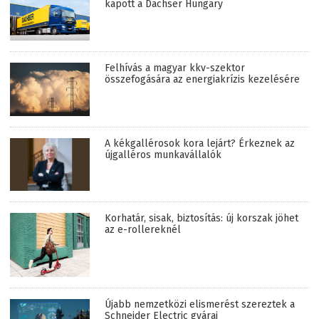
kapott a Dachser Hungary
Felhívás a magyar kkv-szektor
összefogására az energiakrízis kezelésére
A kékgallérosok kora lejárt? Érkeznek az
újgalléros munkavállalók
Korhatár, sisak, biztosítás: új korszak jöhet
az e-rollereknél
Újabb nemzetközi elismerést szereztek a
Schneider Electric gyárai