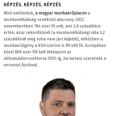
KÉPZÉS, KÉPZÉS, KÉPZÉS
Mint említettük,
a magyar munkaerőpiacon
a
munkanélküliség rendkívül alacsony: 2022
novemberében 184 ezer fő volt, ami 3,8 százalékos
érték, azaz rekordközeli (a munkanélküliségi ráta 3,2
százaléknál még soha nem járt lejjebb), miközben a
munkaerőigény a KSH szerint is 89.400 fő. Európában
közel 800 ezer főt kell átképezni az
akkumulátorszektorra 2025-ig, ha tartani szeretnék a
versenyt Ázsiával.