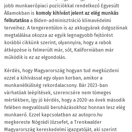
jobb munkaerőpiaci pozíciókkal rendelkező Egyesült
Államokban is
komoly kihívást jelent az elég munkás
felkutatása
a Biden-adminisztráció klímavédelmi
terveihez. A tengerentúlon is az akkugyárak dolgozóinak
megtalálása okozza az egyik legnagyobb fejtörést
korábbi cikkünk szerint, olyannyira, hogy a rabok
átképzése is felmerült már, sőt, Kaliforniában már
működik is ez az elgondolás.
Kérdés, hogy Magyarország hogyan tud megküzdeni
ezzel a kihívással egy olyan korban, amikor a
munkanélküliség rekordalacsony. Bár 2023-ban
várhatóak leépítések, szerencsére nem tömeges
mértékben, így jó kérdés, hogy a 2020-as évek második
felében megvalósuló beruházásokhoz honnan lesz elég
munkaerő. Ezzel kapcsolatban az autopro.hu
megkereste Nógrádi Józsefet, a Trenkwalder
Magyarország kereskedelmi igazgatóját, aki szerint