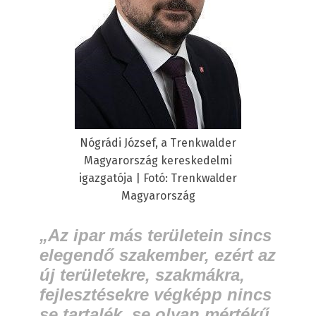
Nógrádi József, a Trenkwalder
Magyarország kereskedelmi
igazgatója | Fotó: Trenkwalder
Magyarország
„Az ipar más területein sincs
elegendő szakember, ezért az
új területekre, szakmákra,
fejlesztésekre végképp nincs
se tartalék, se olyan mértékű