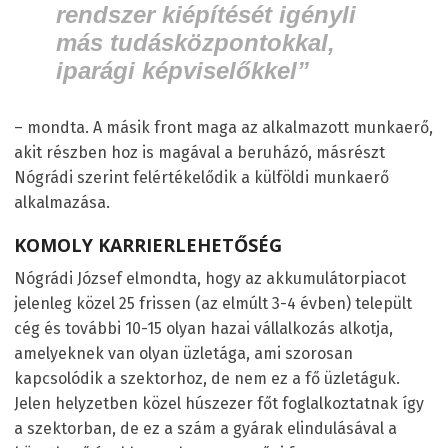
rendszer kiépítését igényli
más tudásközpontokkal,
iparági képviselőkkel”
– mondta. A másik front maga az alkalmazott munkaerő,
akit részben hoz is magával a beruházó, másrészt
Nógrádi szerint felértékelődik a külföldi munkaerő
alkalmazása.
KOMOLY KARRIERLEHETŐSÉG
Nógrádi József elmondta, hogy az akkumulátorpiacot
jelenleg közel 25 frissen (az elmúlt 3-4 évben) települt
cég és további 10-15 olyan hazai vállalkozás alkotja,
amelyeknek van olyan üzletága, ami szorosan
kapcsolódik a szektorhoz, de nem ez a fő üzletáguk.
Jelen helyzetben közel húszezer főt foglalkoztatnak így
a szektorban, de ez a szám a gyárak elindulásával a