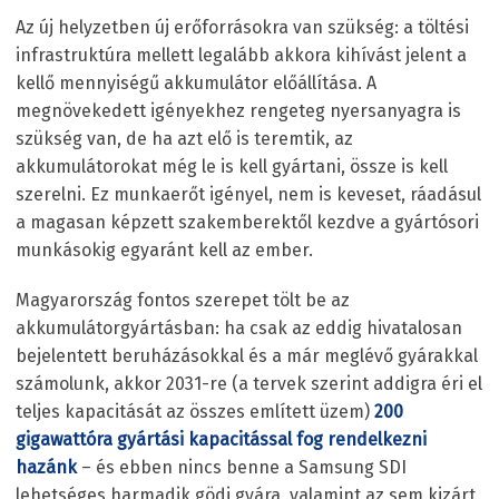
Az új helyzetben új erőforrásokra van szükség: a töltési
infrastruktúra mellett legalább akkora kihívást jelent a
kellő mennyiségű akkumulátor előállítása. A
megnövekedett igényekhez rengeteg nyersanyagra is
szükség van, de ha azt elő is teremtik, az
akkumulátorokat még le is kell gyártani, össze is kell
szerelni. Ez munkaerőt igényel, nem is keveset, ráadásul
a magasan képzett szakemberektől kezdve a gyártósori
munkásokig egyaránt kell az ember.
Magyarország fontos szerepet tölt be az
akkumulátorgyártásban: ha csak az eddig hivatalosan
bejelentett beruházásokkal és a már meglévő gyárakkal
számolunk, akkor 2031-re (a tervek szerint addigra éri el
teljes kapacitását az összes említett üzem)
200
gigawattóra gyártási kapacitással fog rendelkezni
hazánk
– és ebben nincs benne a Samsung SDI
lehetséges harmadik gödi gyára, valamint az sem kizárt,