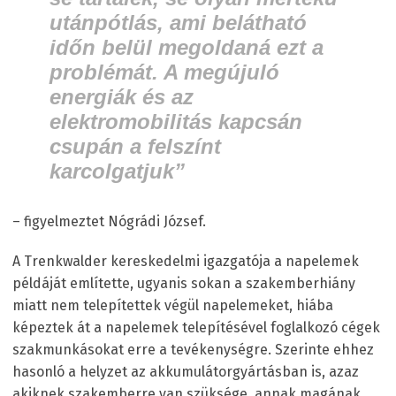
utánpótlás, ami belátható
időn belül megoldaná ezt a
problémát. A megújuló
energiák és az
elektromobilitás kapcsán
csupán a felszínt
karcolgatjuk”
– figyelmeztet Nógrádi József.
A Trenkwalder kereskedelmi igazgatója a napelemek
példáját említette, ugyanis sokan a szakemberhiány
miatt nem telepítettek végül napelemeket, hiába
képeztek át a napelemek telepítésével foglalkozó cégek
szakmunkásokat erre a tevékenységre. Szerinte ehhez
hasonló a helyzet az akkumulátorgyártásban is, azaz
akiknek szakemberre van szüksége, annak magának