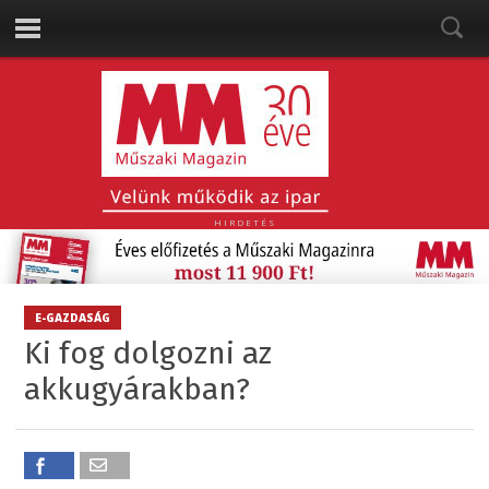
HIRDETÉS
E-GAZDASÁG
Ki fog dolgozni az
akkugyárakban?