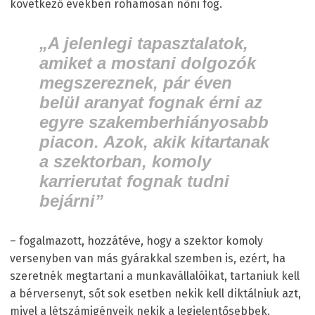
következő években rohamosan nőni fog.
„A jelenlegi tapasztalatok,
amiket a mostani dolgozók
megszereznek, pár éven
belül aranyat fognak érni az
egyre szakemberhiányosabb
piacon. Azok, akik kitartanak
a szektorban, komoly
karrierutat fognak tudni
bejárni”
– fogalmazott, hozzátéve, hogy a szektor komoly
versenyben van más gyárakkal szemben is, ezért, ha
szeretnék megtartani a munkavállalóikat, tartaniuk kell
a bérversenyt, sőt sok esetben nekik kell diktálniuk azt,
mivel a létszámigényeik nekik a legjelentősebbek.