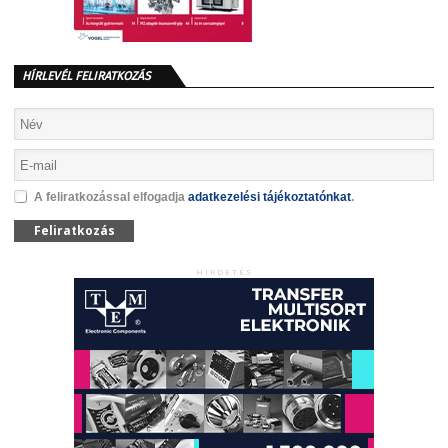
HÍRLEVÉL FELIRATKOZÁS
A feliratkozással elfogadja
adatkezelési tájékoztatónkat
.
Feliratkozás
HIRDETÉS