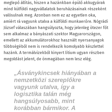
meglepő állítás, hiszen a hazánkban épülő akkugyárak
mind külföldi nagyvállalatok beruházásainak részeként
valósulnak meg. Azonban nem ez az egyetlen oka,
amiért rá vagyunk utalva a külföldi munkaerőre. Nógrádi
József válaszában hangsúlyozta, hogy jelenleg ötezer főt
sem alkalmaz a bányászati szektor Magyarországon,
emellett az akkumulátorokhoz használt nyersanyagok
többségéből nem is rendelkezik komolyabb készlettel
hazánk. A termálvizekből kinyert lítium ugyan részben
megoldást jelent, de önmagában nem lesz elég.
„Ásványkincsek hiányában a
nemzetközi szereplőkre
vagyunk utalva, így a
logisztika talán még
hangsúlyosabb, mint
korábban bármikor. A