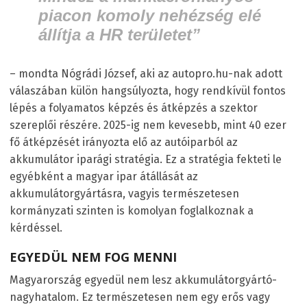
piacon komoly nehézség elé
állítja a HR területet”
– mondta Nógrádi József, aki az autopro.hu-nak adott
válaszában külön hangsúlyozta, hogy rendkívül fontos
lépés a folyamatos képzés és átképzés a szektor
szereplői részére. 2025-ig nem kevesebb, mint 40 ezer
fő átképzését irányozta elő az autóiparból az
akkumulátor iparági stratégia. Ez a stratégia fekteti le
egyébként a magyar ipar átállását az
akkumulátorgyártásra, vagyis természetesen
kormányzati szinten is komolyan foglalkoznak a
kérdéssel.
EGYEDÜL NEM FOG MENNI
Magyarország egyedül nem lesz akkumulátorgyártó-
nagyhatalom. Ez természetesen nem egy erős vagy