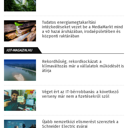
Tudatos energiamegtakarítási
intézkedéseket vezet be a MediaMarkt mind
a 40 hazai áruházában, irodaépületében és
központi raktárában
IOT-MAGAZIN.HU
Rekordhőség, rekordkockázat: a
klímaváltozás már a vállalatok működését is
átírja
Véget ért az IT-bérrobbanás: a következő
verseny már nem a fizetésekről szól
Újabb nemzetközi elismerést szereztek a
Schneider Electric gyárai