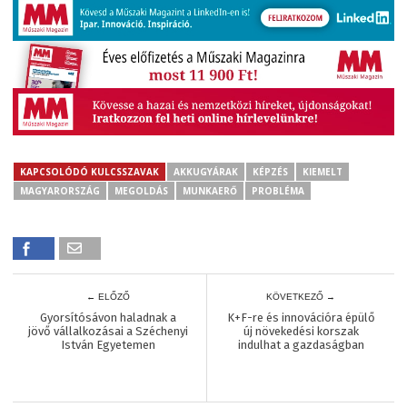
KAPCSOLÓDÓ KULCSSZAVAK
AKKUGYÁRAK
KÉPZÉS
KIEMELT
MAGYARORSZÁG
MEGOLDÁS
MUNKAERŐ
PROBLÉMA
← ELŐZŐ
KÖVETKEZŐ →
Gyorsítósávon haladnak a
K+F-re és innovációra épülő
jövő vállalkozásai a Széchenyi
új növekedési korszak
István Egyetemen
indulhat a gazdaságban