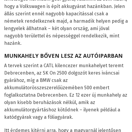
hogy a Volkswagen is épít akkugyárat hazánkban. Jelen
állás szerint ennél nagyobb kapacitással csak a
németek rendelkeznek majd, a harmadik helyen pedig a
lengyelek állhatnak – két olyan ország, ami jóval
nagyobb területtel és népességgel rendelkezik, mint
hazánk.
MUNKAHELY BŐVEN LESZ AZ AUTÓIPARBAN
A tervek szerint a CATL kilencezer munkahelyet teremt
Debrecenben, az SK On 2500 dolgozót keres iváncsai
gyárához, míg a BMW csak az
akkumulátorösszeszerelőüzemében 500 embert
foglalkoztatna Debrecenben. Ez 12 ezer új munkahely az
olyan kisebb beruházások nélkül, amik az
akkumulátorgyártáshoz kötődnek – ilyenek például a
katódgyárak vagy a fóliagyárak.
Itt érdemes kitérni arra, hogy a magyarnál jelentősen