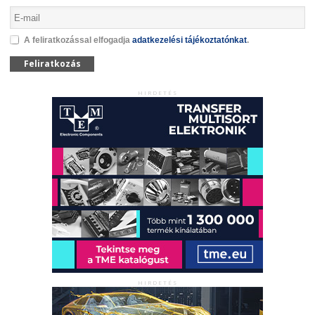
A feliratkozással elfogadja
adatkezelési tájékoztatónkat
.
Feliratkozás
HIRDETÉS
HIRDETÉS