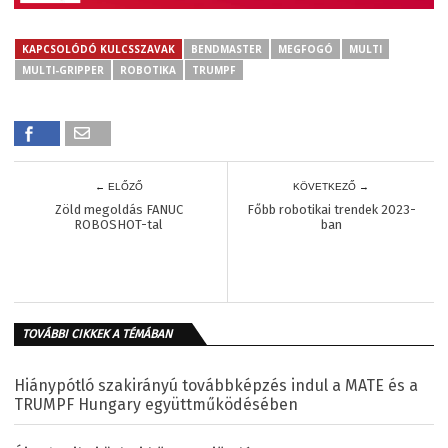
KAPCSOLÓDÓ KULCSSZAVAK
BENDMASTER
MEGFOGÓ
MULTI
MULTI-GRIPPER
ROBOTIKA
TRUMPF
← ELŐZŐ
KÖVETKEZŐ →
Zöld megoldás FANUC
Főbb robotikai trendek 2023-
ROBOSHOT-tal
ban
TOVÁBBI CIKKEK A TÉMÁBAN
Hiánypótló szakirányú továbbképzés indul a MATE és a
TRUMPF Hungary együttműködésében