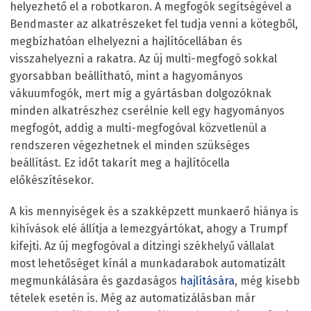
helyezhető el a robotkaron. A megfogók segítségével a
Bendmaster az alkatrészeket fel tudja venni a kötegből,
megbízhatóan elhelyezni a hajlítócellában és
visszahelyezni a rakatra. Az új multi-megfogó sokkal
gyorsabban beállítható, mint a hagyományos
vákuumfogók, mert míg a gyártásban dolgozóknak
minden alkatrészhez cserélnie kell egy hagyományos
megfogót, addig a multi-megfogóval közvetlenül a
rendszeren végezhetnek el minden szükséges
beállítást. Ez időt takarít meg a hajlítócella
előkészítésekor.
A kis mennyiségek és a szakképzett munkaerő hiánya is
kihívások elé állítja a lemezgyártókat, ahogy a Trumpf
kifejti. Az új megfogóval a ditzingi székhelyű vállalat
most lehetőséget kínál a munkadarabok automatizált
megmunkálására és gazdaságos
hajlítására
, még kisebb
tételek esetén is. Még az automatizálásban már