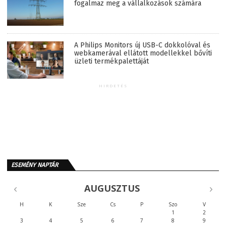
fogalmaz meg a vállalkozások számára
A Philips Monitors új USB-C dokkolóval és
webkamerával ellátott modellekkel bővíti
üzleti termékpalettáját
HIRDETÉS
ESEMÉNY NAPTÁR
AUGUSZTUS
H
K
Sze
Cs
P
Szo
V
1
2
3
4
5
6
7
8
9