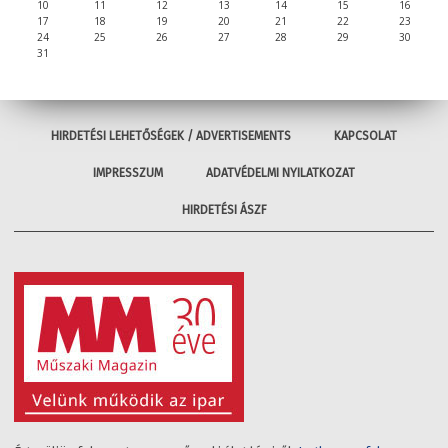
10
11
12
13
14
15
16
17
18
19
20
21
22
23
24
25
26
27
28
29
30
31
HIRDETÉSI LEHETŐSÉGEK / ADVERTISEMENTS
KAPCSOLAT
IMPRESSZUM
ADATVÉDELMI NYILATKOZAT
HIRDETÉSI ÁSZF