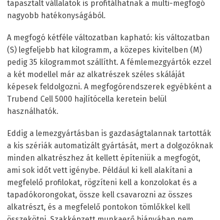
tapasztalt vállalatok is profitálhatnak a multi-megfogó
nagyobb hatékonyságából.
A megfogó kétféle változatban kapható: kis változatban
(S) legfeljebb hat kilogramm, a közepes kivitelben (M)
pedig 35 kilogrammot szállítht. A fémlemezgyártók ezzel
a két modellel már az alkatrészek széles skáláját
képesek feldolgozni. A megfogórendszerek egyébként a
Trubend Cell 5000 hajlítócella keretein belül
használhatók.
Eddig a lemezgyártásban is gazdaságtalannak tartották
a kis szériák automatizált gyártását, mert a dolgozóknak
minden alkatrészhez át kellett építeniük a megfogót,
ami sok időt vett igénybe. Például ki kell alakítani a
megfelelő profilokat, rögzíteni kell a konzolokat és a
tapadókorongokat, össze kell csavarozni az összes
alkatrészt, és a megfelelő pontokon tömlőkkel kell
összekötni. Szakképzett munkaerő hiányában nem