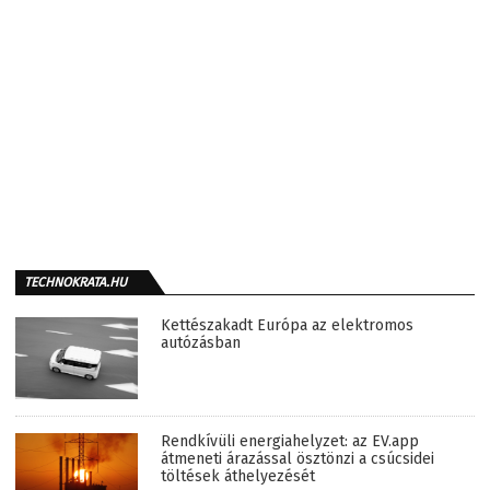
TECHNOKRATA.HU
Kettészakadt Európa az elektromos
autózásban
Rendkívüli energiahelyzet: az EV.app
átmeneti árazással ösztönzi a csúcsidei
töltések áthelyezését