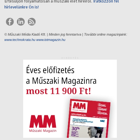
Értesüljön folyamatosan a műszaki élet híreiről.
Iratkozzon fel
hírlevelünkre Ön is!
© Műszaki Média Kiadó Kft. | Minden jog fenntartva | További online magazinjaink:
www.technokrata.hu
www.iotmagazin.hu
HIRDETÉS