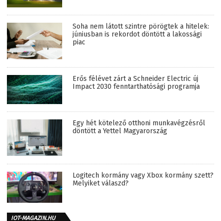
Soha nem látott szintre pörögtek a hitelek:
júniusban is rekordot döntött a lakossági
piac
Erős félévet zárt a Schneider Electric új
Impact 2030 fenntarthatósági programja
Egy hét kötelező otthoni munkavégzésről
döntött a Yettel Magyarország
Logitech kormány vagy Xbox kormány szett?
Melyiket válaszd?
IOT-MAGAZIN.HU