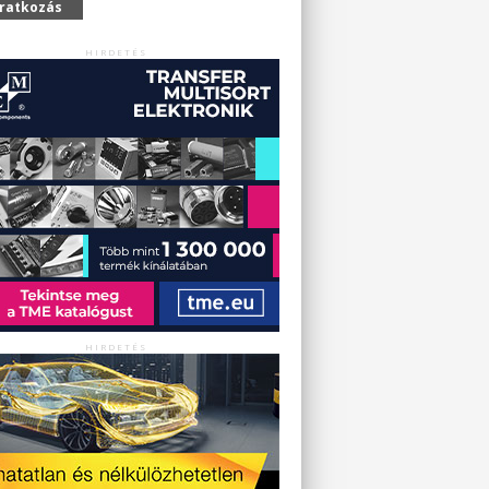
iratkozás
HIRDETÉS
HIRDETÉS