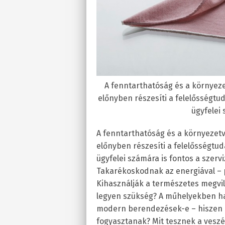
A fenntarthatóság és a környez
előnyben részesíti a felelősségtu
ügyfelei 
A fenntarthatóság és a környezet
előnyben részesíti a felelősségtu
ügyfelei számára is fontos a szer
Takarékoskodnak az energiával –
Kihasználják a természetes megvi
legyen szükség? A műhelyekben ha
modern berendezések-e – hiszen 
fogyasztanak? Mit tesznek a vesz