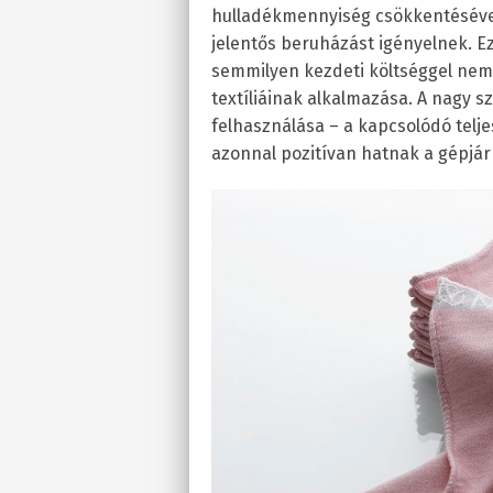
hulladékmennyiség csökkentésével
jelentős beruházást igényelnek. 
semmilyen kezdeti költséggel nem
textíliáinak alkalmazása. A nagy 
felhasználása – a kapcsolódó telj
azonnal pozitívan hatnak a gépjá