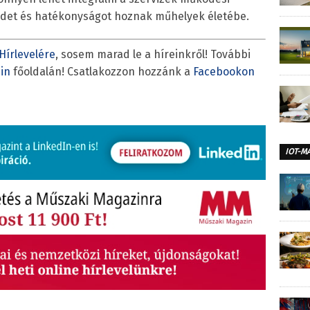
ndet és hatékonyságot hoznak műhelyek életébe.
Hírlevelére
, sosem marad le a híreinkről! További
in
főoldalán! Csatlakozzon hozzánk a
Facebookon
IOT-M