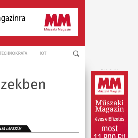
TECHNOKRATA
IOT
HIRDETÉS
izekben
LIS LAPSZÁM