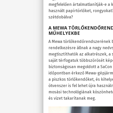
megfelelően ártalmatlanítják-e a k
használt papírtörlőket, rongyokat
szétdobálva?
A MEWA TÖRLŐKENDŐREND
MŰHELYEKBE
A Mewa törlőkendőrendszerének b
rendelkezésre állnak a nagy nedv
megtisztíthatók az alkatrészek, 
saját térfogatuk többszörösét kép
biztonságosan megoldott a SaCon 
időpontban érkező Mewa-gépjármű k
a piszkos törlőkendőket, és kihely
ötvenszer is fel lehet újra használ
mosási technológiának köszönhető
és vizet takarítanak meg.