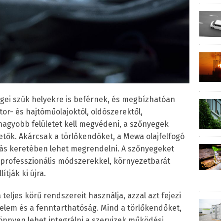
egei szűk helyekre is beférnek, és megbízhatóan
or- és hajtóműolajoktól, oldószerektől,
 nagyobb felületet kell megvédeni, a szőnyegek
tők. Akárcsak a törlőkendőket, a Mewa olajfelfogó
atás keretében lehet megrendelni. A szőnyegeket
 professzionális módszerekkel, környezetbarát
tják ki újra.
eljes körű rendszereit használja, azzal azt fejezi
elem és a fenntarthatóság. Mind a törlőkendőket,
önnyen lehet integrálni a szervizek működési