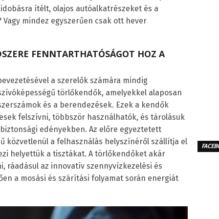
idobásra ítélt, olajos autóalkatrészeket és a
? Vagy mindez egyszerűen csak ott hever
SZERE FENNTARTHATÓSÁGOT HOZ A
evezetésével a szerelők számára mindig
szívóképességű törlőkendők, amelyekkel alaposan
a szerszámok és a berendezések. Ezek a kendők
esek felszívni, többször használhatók, és tárolásuk
biztonsági edényekben. Az előre egyeztetett
özvetlenül a felhasználás helyszínéről szállítja el
FACEB
ezi helyettük a tisztákat. A törlőkendőket akár
ni, ráadásul az innovatív szennyvízkezelési és
en a mosási és szárítási folyamat során energiát