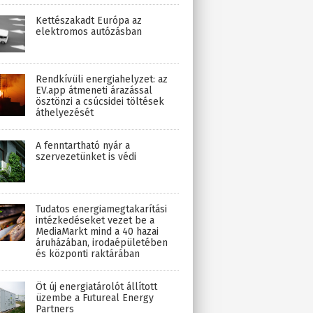
Kettészakadt Európa az
elektromos autózásban
Rendkívüli energiahelyzet: az
EV.app átmeneti árazással
ösztönzi a csúcsidei töltések
áthelyezését
A fenntartható nyár a
szervezetünket is védi
Tudatos energiamegtakarítási
intézkedéseket vezet be a
MediaMarkt mind a 40 hazai
áruházában, irodaépületében
és központi raktárában
Öt új energiatárolót állított
üzembe a Futureal Energy
Partners