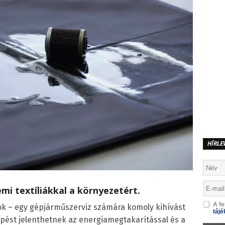
HÍRLE
mi textíliákkal a környezetért.
A fe
ok – egy gépjárműszerviz számára komoly kihívást
tájé
épést jelenthetnek az energiamegtakarítással és a