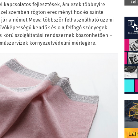
Fel
 kapcsolatos fejlesztések, ám ezek többnyire
Ezzel szemben rögtön eredményt hoz és szinte
 jár a német Mewa többször felhasználható üzemi
szívóképességű kendők és olajfelfogó szőnyegek
es körű szolgáltatási rendszernek köszönhetően –
rműszervizek környezetvédelmi mérlegére.