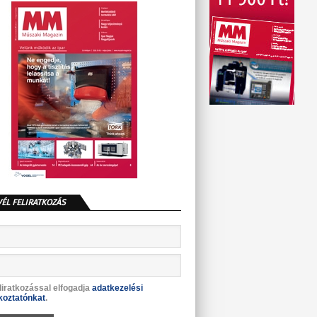
VÉL FELIRATKOZÁS
liratkozással elfogadja
adatkezelési
koztatónkat
.