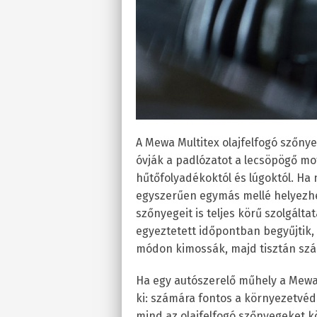
A Mewa Multitex olajfelfogó szőny
óvják a padlózatot a lecsöpögő mot
hűtőfolyadékoktól és lúgoktól. Ha
egyszerűen egymás mellé helyezhe
szőnyegeit is teljes körű szolgált
egyeztetett időpontban begyűjtik,
módon kimossák, majd tisztán szállí
Ha egy autószerelő műhely a Mewa t
ki: számára fontos a környezetvéd
mind az olajfelfogó szőnyegeket k