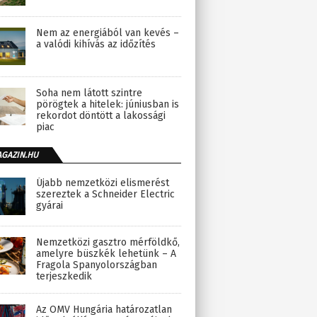
Nem az energiából van kevés –
a valódi kihívás az időzítés
Soha nem látott szintre
pörögtek a hitelek: júniusban is
rekordot döntött a lakossági
piac
AGAZIN.HU
Újabb nemzetközi elismerést
szereztek a Schneider Electric
gyárai
Nemzetközi gasztro mérföldkő,
amelyre büszkék lehetünk – A
Fragola Spanyolországban
terjeszkedik
Az OMV Hungária határozatlan