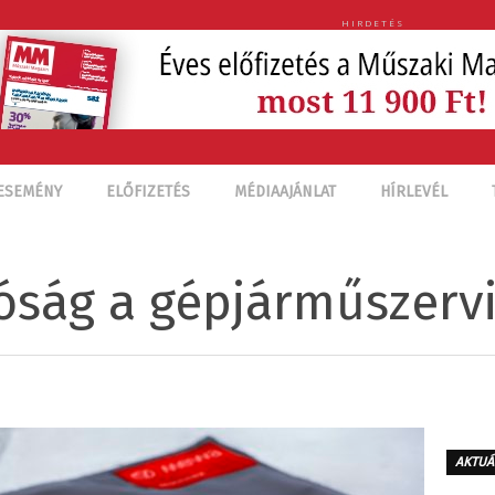
HIRDETÉS
ESEMÉNY
ELŐFIZETÉS
MÉDIAAJÁNLAT
HÍRLEVÉL
óság a gépjárműszerv
AKTUÁ