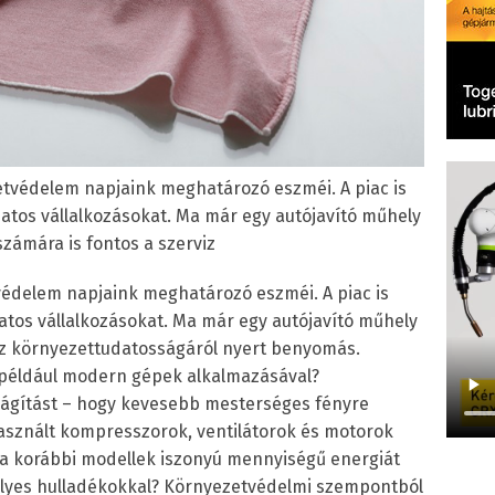
etvédelem napjaink meghatározó eszméi. A piac is
datos vállalkozásokat. Ma már egy autójavító műhely
számára is fontos a szerviz
védelem napjaink meghatározó eszméi. A piac is
datos vállalkozásokat. Ma már egy autójavító műhely
viz környezettudatosságáról nyert benyomás.
 például modern gépek alkalmazásával?
lágítást – hogy kevesebb mesterséges fényre
sznált kompresszorok, ventilátorok és motorok
a korábbi modellek iszonyú mennyiségű energiát
élyes hulladékokkal? Környezetvédelmi szempontból