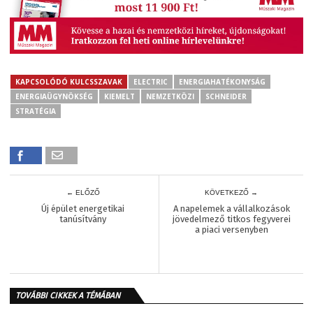
KAPCSOLÓDÓ KULCSSZAVAK
ELECTRIC
ENERGIAHATÉKONYSÁG
ENERGIAÜGYNÖKSÉG
KIEMELT
NEMZETKÖZI
SCHNEIDER
STRATÉGIA
← ELŐZŐ
KÖVETKEZŐ →
Új épület energetikai
A napelemek a vállalkozások
tanúsítvány
jövedelmező titkos fegyverei
a piaci versenyben
TOVÁBBI CIKKEK A TÉMÁBAN