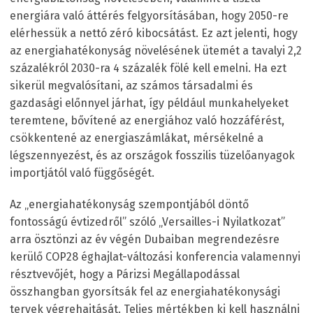
energiára való áttérés felgyorsításában, hogy 2050-re
elérhessük a nettó zéró kibocsátást. Ez azt jelenti, hogy
az energiahatékonyság növelésének ütemét a tavalyi 2,2
százalékról 2030-ra 4 százalék fölé kell emelni. Ha ezt
sikerül megvalósítani, az számos társadalmi és
gazdasági előnnyel járhat, így például munkahelyeket
teremtene, bővítené az energiához való hozzáférést,
csökkentené az energiaszámlákat, mérsékelné a
légszennyezést, és az országok fosszilis tüzelőanyagok
importjától való függőségét.
Az „energiahatékonyság szempontjából döntő
fontosságú évtizedről” szóló „Versailles-i Nyilatkozat”
arra ösztönzi az év végén Dubaiban megrendezésre
kerülő COP28 éghajlat-változási konferencia valamennyi
résztvevőjét, hogy a Párizsi Megállapodással
összhangban gyorsítsák fel az energiahatékonysági
tervek végrehajtását. Teljes mértékben ki kell használni