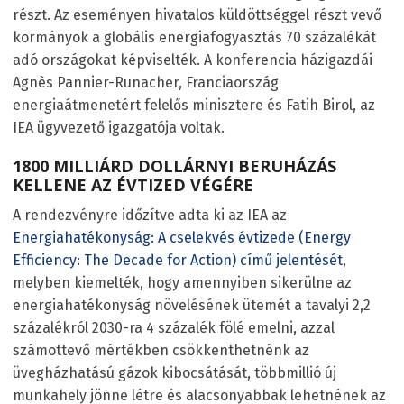
részt. Az eseményen hivatalos küldöttséggel részt vevő
kormányok a globális energiafogyasztás 70 százalékát
adó országokat képviselték. A konferencia házigazdái
Agnès Pannier-Runacher, Franciaország
energiaátmenetért felelős minisztere és Fatih Birol, az
IEA ügyvezető igazgatója voltak.
1800 MILLIÁRD DOLLÁRNYI BERUHÁZÁS
KELLENE AZ ÉVTIZED VÉGÉRE
A rendezvényre időzítve adta ki az IEA az
Energiahatékonyság: A cselekvés évtizede (Energy
Efficiency: The Decade for Action) című jelentését
,
melyben kiemelték, hogy amennyiben sikerülne az
energiahatékonyság növelésének ütemét a tavalyi 2,2
százalékról 2030-ra 4 százalék fölé emelni, azzal
számottevő mértékben csökkenthetnénk az
üvegházhatású gázok kibocsátását, többmillió új
munkahely jönne létre és alacsonyabbak lehetnének az