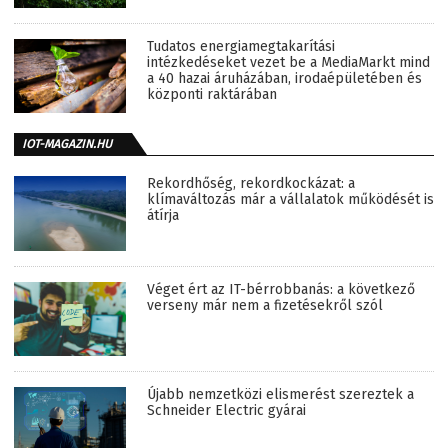
Tudatos energiamegtakarítási
intézkedéseket vezet be a MediaMarkt mind
a 40 hazai áruházában, irodaépületében és
központi raktárában
IOT-MAGAZIN.HU
Rekordhőség, rekordkockázat: a
klímaváltozás már a vállalatok működését is
átírja
Véget ért az IT-bérrobbanás: a következő
verseny már nem a fizetésekről szól
Újabb nemzetközi elismerést szereztek a
Schneider Electric gyárai