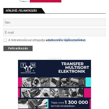
HÍRLEVÉL FELIRATKOZÁS
A feliratkozással elfogadja
adatkezelési tájékoztatónkat
.
Feliratkozás
HIRDETÉS