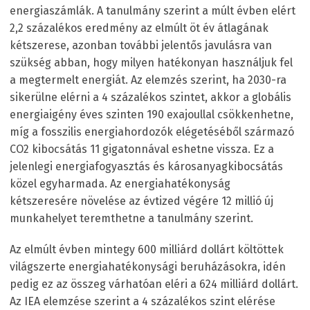
energiaszámlák. A tanulmány szerint a múlt évben elért
2,2 százalékos eredmény az elmúlt öt év átlagának
kétszerese, azonban további jelentős javulásra van
szükség abban, hogy milyen hatékonyan használjuk fel
a megtermelt energiát. Az elemzés szerint, ha 2030-ra
sikerülne elérni a 4 százalékos szintet, akkor a globális
energiaigény éves szinten 190 exajoullal csökkenhetne,
míg a fosszilis energiahordozók elégetéséből származó
CO2 kibocsátás 11 gigatonnával eshetne vissza. Ez a
jelenlegi energiafogyasztás és károsanyagkibocsátás
közel egyharmada. Az energiahatékonyság
kétszeresére növelése az évtized végére 12 millió új
munkahelyet teremthetne a tanulmány szerint.
Az elmúlt évben mintegy 600 milliárd dollárt költöttek
világszerte energiahatékonysági beruházásokra, idén
pedig ez az összeg várhatóan eléri a 624 milliárd dollárt.
Az IEA elemzése szerint a 4 százalékos szint elérése