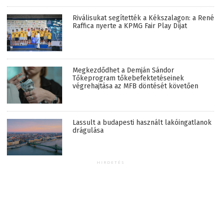
Riválisukat segítették a Kékszalagon: a René
Raffica nyerte a KPMG Fair Play Díjat
Megkezdődhet a Demján Sándor
Tőkeprogram tőkebefektetéseinek
végrehajtása az MFB döntését követően
Lassult a budapesti használt lakóingatlanok
drágulása
HIRDETÉS