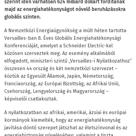
szerint idén várhatóan 624 milliárd dollárt fordítanak
majd az energiahatékonyságot növelő beruházásokra
globális szinten.
A Nemzetközi Energiaügynökség a múlt héten tartotta
Versailles-ban 8. Éves Globális Energiahatékonysági
Konferenciáját, amelyet a Schneider Electric-kel
közösen szerveztek meg. Az esemény alkalmából
elfogadott, miniszteri szintű „Versailles-i Nyilatkozathoz”
összesen 44 ország és két nemzetközi szervezet –
köztük az Egyesült Államok, Japán, Németország,
Franciaország, az Európai Bizottság, az Afrikai Unió,
Csehország, Lengyelország és Magyarország –
képviselői csatlakoztak.
A nyilatkozatban az afrikai, amerikai, ázsiai és európai
kormányok kiemelték, hogy az energiahatékonyság
javítása döntő szerepet játszhat az életszínvonal és az
energiabiztonság növelésében, valamint a tiszta