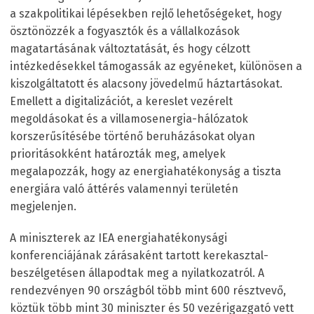
a szakpolitikai lépésekben rejlő lehetőségeket, hogy
ösztönözzék a fogyasztók és a vállalkozások
magatartásának változtatását, és hogy célzott
intézkedésekkel támogassák az egyéneket, különösen a
kiszolgáltatott és alacsony jövedelmű háztartásokat.
Emellett a digitalizációt, a kereslet vezérelt
megoldásokat és a villamosenergia-hálózatok
korszerűsítésébe történő beruházásokat olyan
prioritásokként határozták meg, amelyek
megalapozzák, hogy az energiahatékonyság a tiszta
energiára való áttérés valamennyi területén
megjelenjen.
A miniszterek az IEA energiahatékonysági
konferenciájának zárásaként tartott kerekasztal-
beszélgetésen állapodtak meg a nyilatkozatról. A
rendezvényen 90 országból több mint 600 résztvevő,
köztük több mint 30 miniszter és 50 vezérigazgató vett