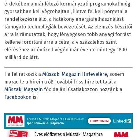
érdekében a már létező kormányzati programokat még
gyorsabban kell végrehajtani, illetve fel kell pörgetni a
rendelkezésre álló, a hatékony energiafelhasználást
támogató technológiák bevezetését. Az elemzés készítői
arra is rámutattak, hogy lényegesen több anyagi forrást
kellene fordítani erre a célra, a 4 százalékos szint
eléréséhez az évtized végén már évente mintegy 1800
milliárd dollárt.
Ha feliratkozik a
Műszaki Magazin Hírlevelére
, sosem
marad le a híreinkről! További friss híreket talál a
Műszaki Magazin
főoldalán! Csatlakozzon hozzánk a
Facebookon
is!