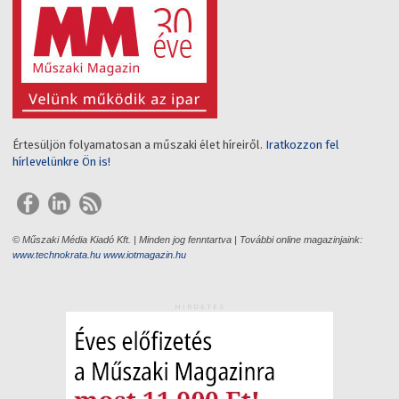
Értesüljön folyamatosan a műszaki élet híreiről.
Iratkozzon fel
hírlevelünkre Ön is!
© Műszaki Média Kiadó Kft. | Minden jog fenntartva | További online magazinjaink:
www.technokrata.hu
www.iotmagazin.hu
HIRDETÉS