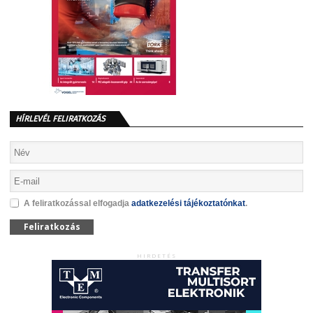
HÍRLEVÉL FELIRATKOZÁS
A feliratkozással elfogadja
adatkezelési tájékoztatónkat
.
Feliratkozás
HIRDETÉS