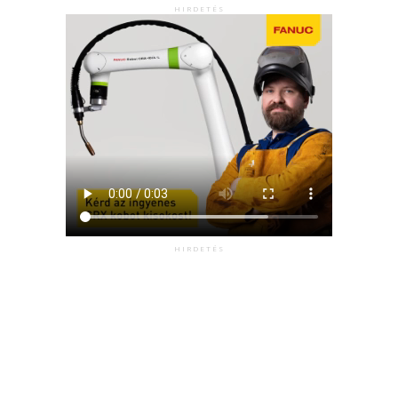
HIRDETÉS
HIRDETÉS