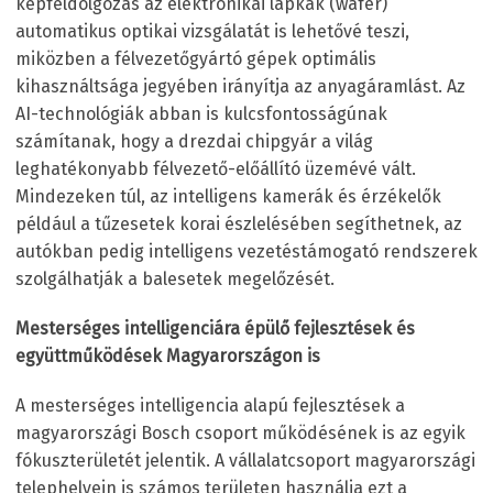
képfeldolgozás az elektronikai lapkák (wafer)
automatikus optikai vizsgálatát is lehetővé teszi,
miközben a félvezetőgyártó gépek optimális
kihasználtsága jegyében irányítja az anyagáramlást. Az
AI-technológiák abban is kulcsfontosságúnak
számítanak, hogy a drezdai chipgyár a világ
leghatékonyabb félvezető-előállító üzemévé vált.
Mindezeken túl, az intelligens kamerák és érzékelők
például a tűzesetek korai észlelésében segíthetnek, az
autókban pedig intelligens vezetéstámogató rendszerek
szolgálhatják a balesetek megelőzését.
Mesterséges intelligenciára épülő fejlesztések és
együttműködések Magyarországon is
A mesterséges intelligencia alapú fejlesztések a
magyarországi Bosch csoport működésének is az egyik
fókuszterületét jelentik. A vállalatcsoport magyarországi
telephelyein is számos területen használja ezt a