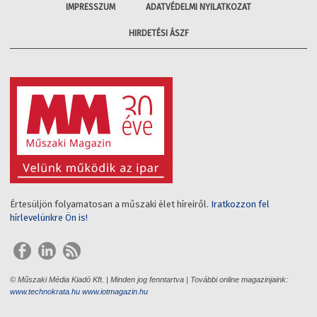
IMPRESSZUM
ADATVÉDELMI NYILATKOZAT
HIRDETÉSI ÁSZF
Értesüljön folyamatosan a műszaki élet híreiről.
Iratkozzon fel
hírlevelünkre Ön is!
© Műszaki Média Kiadó Kft. | Minden jog fenntartva | További online magazinjaink:
www.technokrata.hu
www.iotmagazin.hu