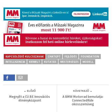
KAPCSOLÓDÓ KULCSSZAVAK
CHATGPT
FEJLŐDÉS
FOUNDATION
INTELLIGENCIA
KIEMELT
KUTATÁS
MESTERSÉGES
MODELL
← ELŐZŐ
KÖVETKEZŐ →
Megnyílt a CU.BE Innovációs
A BMW Motorrad bemutatja:
élményközpont
ConnectedRide
okosszemüveg