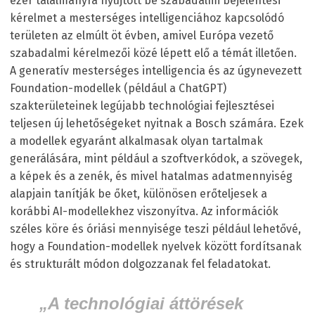
ezer találmányra nyújtott be szabadalmi bejelentési
kérelmet a mesterséges intelligenciához kapcsolódó
területen az elmúlt öt évben, amivel Európa vezető
szabadalmi kérelmezői közé lépett elő a témát illetően.
A generatív mesterséges intelligencia és az úgynevezett
Foundation-modellek (például a ChatGPT)
szakterületeinek legújabb technológiai fejlesztései
teljesen új lehetőségeket nyitnak a Bosch számára. Ezek
a modellek egyaránt alkalmasak olyan tartalmak
generálására, mint például a szoftverkódok, a szövegek,
a képek és a zenék, és mivel hatalmas adatmennyiség
alapjain tanítják be őket, különösen erőteljesek a
korábbi AI-modellekhez viszonyítva. Az információk
széles köre és óriási mennyisége teszi például lehetővé,
hogy a Foundation-modellek nyelvek között fordítsanak
és strukturált módon dolgozzanak fel feladatokat.
„A technológiai áttörések