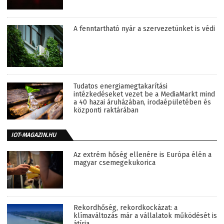
A fenntartható nyár a szervezetünket is védi
Tudatos energiamegtakarítási
intézkedéseket vezet be a MediaMarkt mind
a 40 hazai áruházában, irodaépületében és
központi raktárában
IOT-MAGAZIN.HU
Az extrém hőség ellenére is Európa élén a
magyar csemegekukorica
Rekordhőség, rekordkockázat: a
klímaváltozás már a vállalatok működését is
átírja