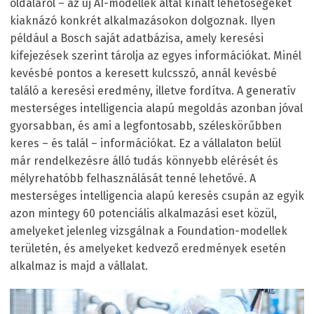
oldaláról – az új AI-modellek által kínált lehetőségeket
kiaknázó konkrét alkalmazásokon dolgoznak. Ilyen
például a Bosch saját adatbázisa, amely keresési
kifejezések szerint tárolja az egyes információkat. Minél
kevésbé pontos a keresett kulcsszó, annál kevésbé
találó a keresési eredmény, illetve fordítva. A generatív
mesterséges intelligencia alapú megoldás azonban jóval
gyorsabban, és ami a legfontosabb, széleskörűbben
keres – és talál – információkat. Ez a vállalaton belül
már rendelkezésre álló tudás könnyebb elérését és
mélyrehatóbb felhasználását tenné lehetővé. A
mesterséges intelligencia alapú keresés csupán az egyik
azon mintegy 60 potenciális alkalmazási eset közül,
amelyeket jelenleg vizsgálnak a Foundation-modellek
területén, és amelyeket kedvező eredmények esetén
alkalmaz is majd a vállalat.