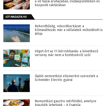
a 40 hazai áruházában, irodaépületében és
központi raktárában
IOT-MAGAZIN.HU
Rekordhőség, rekordkockázat: a
klímaváltozás már a vállalatok működését is
átírja
Véget ért az IT-bérrobbanás: a következő
verseny már nem a fizetésekről szól
Újabb nemzetközi elismerést szereztek a
Schneider Electric gyárai
Nemzetközi gasztro mérföldkő, amelyre
büszkék lehetünk – A Fragola