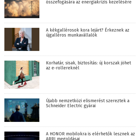
összefogására az energiakrízis kezelésére
A kékgallérosok kora lejárt? Érkeznek az
újgalléros munkavállalók
Korhatár, sisak, biztosítás: új korszak jöhet
az e-rollereknél
Újabb nemzetközi elismerést szereztek a
Schneider Electric gyárai
A HONOR mobilokra is elérhetők lesznek az
ARRI megoldásai