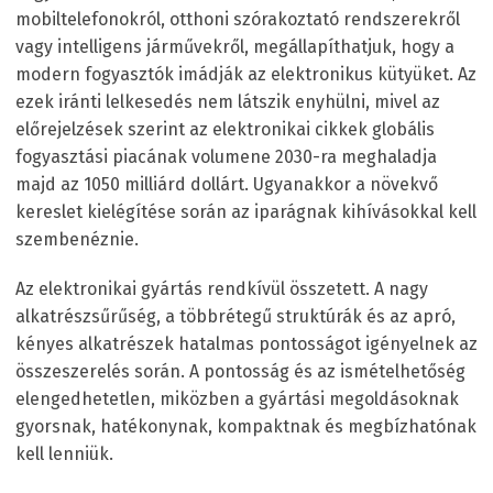
mobiltelefonokról, otthoni szórakoztató rendszerekről
vagy intelligens járművekről, megállapíthatjuk, hogy a
modern fogyasztók imádják az elektronikus kütyüket. Az
ezek iránti lelkesedés nem látszik enyhülni, mivel az
előrejelzések szerint az elektronikai cikkek globális
fogyasztási piacának volumene 2030-ra meghaladja
majd az 1050 milliárd dollárt. Ugyanakkor a növekvő
kereslet kielégítése során az iparágnak kihívásokkal kell
szembenéznie.
Az elektronikai gyártás rendkívül összetett. A nagy
alkatrészsűrűség, a többrétegű struktúrák és az apró,
kényes alkatrészek hatalmas pontosságot igényelnek az
összeszerelés során. A pontosság és az ismételhetőség
elengedhetetlen, miközben a gyártási megoldásoknak
gyorsnak, hatékonynak, kompaktnak és megbízhatónak
kell lenniük.