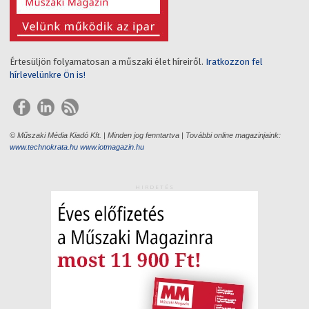
Értesüljön folyamatosan a műszaki élet híreiről.
Iratkozzon fel
hírlevelünkre Ön is!
© Műszaki Média Kiadó Kft. | Minden jog fenntartva | További online magazinjaink:
www.technokrata.hu
www.iotmagazin.hu
HIRDETÉS