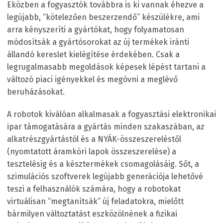
Eközben a fogyasztók továbbra is ki vannak éhezve a
legújabb, “kötelezően beszerzendő” készülékre, ami
arra kényszeríti a gyártókat, hogy folyamatosan
módosítsák a gyártósorokat az új termékek iránti
állandó kereslet kielégítése érdekében. Csak a
legrugalmasabb megoldások képesek lépést tartani a
változó piaci igényekkel és megóvni a meglévő
beruházásokat.
A robotok kiválóan alkalmasak a fogyasztási elektronikai
ipar támogatására a gyártás minden szakaszában, az
alkatrészgyártástól és a NYÁK-összeszereléstől
(nyomtatott áramköri lapok összeszerelése) a
tesztelésig és a késztermékek csomagolásáig. Sőt, a
szimulációs szoftverek legújabb generációja lehetővé
teszi a felhasználók számára, hogy a robotokat
virtuálisan “megtanítsák” új feladatokra, mielőtt
bármilyen változtatást eszközölnének a fizikai