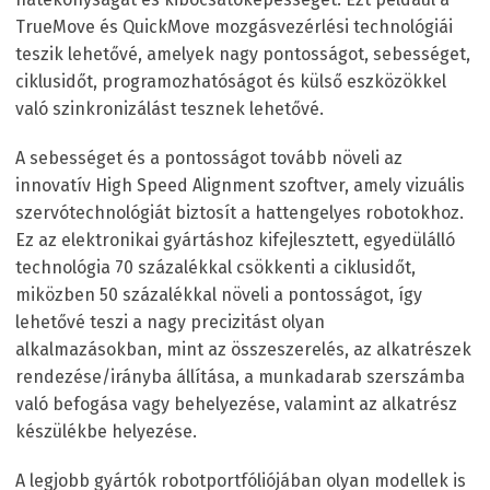
TrueMove és QuickMove mozgásvezérlési technológiái
teszik lehetővé, amelyek nagy pontosságot, sebességet,
ciklusidőt, programozhatóságot és külső eszközökkel
való szinkronizálást tesznek lehetővé.
A sebességet és a pontosságot tovább növeli az
innovatív High Speed Alignment szoftver, amely vizuális
szervótechnológiát biztosít a hattengelyes robotokhoz.
Ez az elektronikai gyártáshoz kifejlesztett, egyedülálló
technológia 70 százalékkal csökkenti a ciklusidőt,
miközben 50 százalékkal növeli a pontosságot, így
lehetővé teszi a nagy precizitást olyan
alkalmazásokban, mint az összeszerelés, az alkatrészek
rendezése/irányba állítása, a munkadarab szerszámba
való befogása vagy behelyezése, valamint az alkatrész
készülékbe helyezése.
A legjobb gyártók robotportfóliójában olyan modellek is