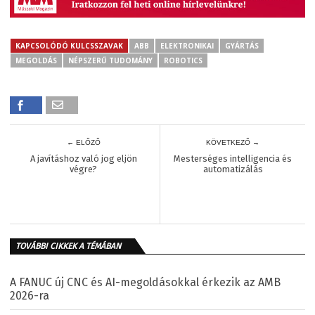
KAPCSOLÓDÓ KULCSSZAVAK
ABB
ELEKTRONIKAI
GYÁRTÁS
MEGOLDÁS
NÉPSZERŰ TUDOMÁNY
ROBOTICS
← ELŐZŐ
KÖVETKEZŐ →
A javításhoz való jog eljön
Mesterséges intelligencia és
végre?
automatizálás
TOVÁBBI CIKKEK A TÉMÁBAN
A FANUC új CNC és AI-megoldásokkal érkezik az AMB
2026-ra