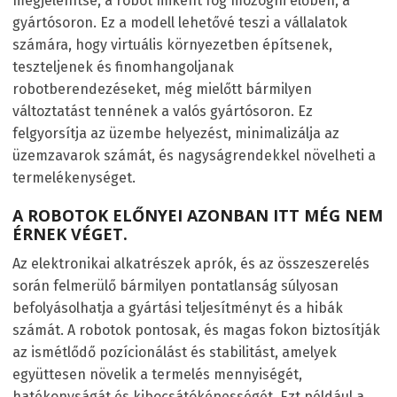
megjelenítse, a robot miként fog mozogni élőben, a
gyártósoron. Ez a modell lehetővé teszi a vállalatok
számára, hogy virtuális környezetben építsenek,
teszteljenek és finomhangoljanak
robotberendezéseket, még mielőtt bármilyen
változtatást tennének a valós gyártósoron. Ez
felgyorsítja az üzembe helyezést, minimalizálja az
üzemzavarok számát, és nagyságrendekkel növelheti a
termelékenységet.
A ROBOTOK ELŐNYEI AZONBAN ITT MÉG NEM
ÉRNEK VÉGET.
Az elektronikai alkatrészek aprók, és az összeszerelés
során felmerülő bármilyen pontatlanság súlyosan
befolyásolhatja a gyártási teljesítményt és a hibák
számát. A robotok pontosak, és magas fokon biztosítják
az ismétlődő pozícionálást és stabilitást, amelyek
együttesen növelik a termelés mennyiségét,
hatékonyságát és kibocsátóképességét. Ezt például a