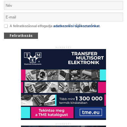
A feliratkozással elfogadja
adatkezelési tájékoztatónkat
.
Feliratkozás
HIRDETÉS
HIRDETÉS