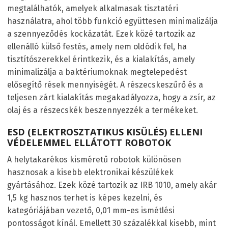
megtalálhatók, amelyek alkalmasak tisztatéri
használatra, ahol több funkció együttesen minimalizálja
a szennyeződés kockázatát. Ezek közé tartozik az
ellenálló külső festés, amely nem oldódik fel, ha
tisztítószerekkel érintkezik, és a kialakítás, amely
minimalizálja a baktériumoknak megtelepedést
elősegítő rések mennyiségét. A részecskeszűrő és a
teljesen zárt kialakítás megakadályozza, hogy a zsír, az
olaj és a részecskék beszennyezzék a termékeket.
ESD (ELEKTROSZTATIKUS KISÜLÉS) ELLENI
VÉDELEMMEL ELLÁTOTT ROBOTOK
A helytakarékos kisméretű robotok különösen
hasznosak a kisebb elektronikai készülékek
gyártásához. Ezek közé tartozik az IRB 1010, amely akár
1,5 kg hasznos terhet is képes kezelni, és
kategóriájában vezető, 0,01 mm-es ismétlési
pontosságot kínál. Emellett 30 százalékkal kisebb, mint