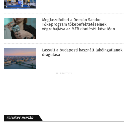
Megkezdődhet a Demján Sándor
Tőkeprogram tőkebefektetéseinek
végrehajtása az MFB döntését követően
Lassult a budapesti használt lakóingatlanok
drágulása
HIRDETÉS
ESEMÉNY NAPTÁR