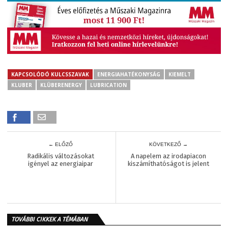
KAPCSOLÓDÓ KULCSSZAVAK
ENERGIAHATÉKONYSÁG
KIEMELT
KLUBER
KLÜBERENERGY
LUBRICATION
← ELŐZŐ
KÖVETKEZŐ →
Radikális változásokat
A napelem az irodapiacon
igényel az energiaipar
kiszámíthatóságot is jelent
TOVÁBBI CIKKEK A TÉMÁBAN