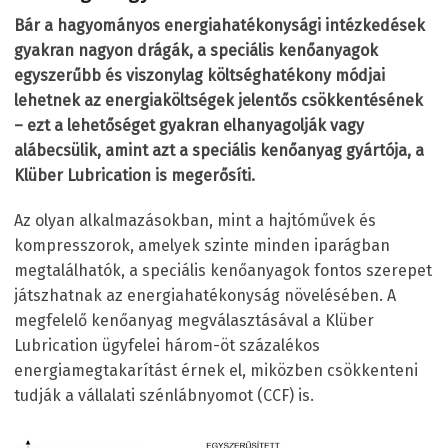
Bár a hagyományos energiahatékonysági intézkedések
gyakran nagyon drágák, a speciális kenőanyagok
egyszerűbb és viszonylag költséghatékony módjai
lehetnek az energiaköltségek jelentős csökkentésének
– ezt a lehetőséget gyakran elhanyagolják vagy
alábecsülik, amint azt a speciális kenőanyag gyártója, a
Klüber Lubrication is megerősíti.
Az olyan alkalmazásokban, mint a hajtóművek és
kompresszorok, amelyek szinte minden iparágban
megtalálhatók, a speciális kenőanyagok fontos szerepet
játszhatnak az energiahatékonyság növelésében. A
megfelelő kenőanyag megválasztásával a Klüber
Lubrication ügyfelei három-öt százalékos
energiamegtakarítást érnek el, miközben csökkenteni
tudják a vállalati szénlábnyomot (CCF) is.