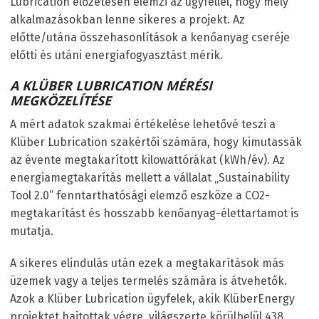
Lubrication előzetesen elemzi az ügyféllel, hogy mely
alkalmazásokban lenne sikeres a projekt. Az
előtte/utána összehasonlítások a kenőanyag cseréje
előtti és utáni energiafogyasztást mérik.
A KLÜBER LUBRICATION MÉRÉSI
MEGKÖZELÍTÉSE
A mért adatok szakmai értékelése lehetővé teszi a
Klüber Lubrication szakértői számára, hogy kimutassák
az évente megtakarított kilowattórákat (kWh/év). Az
energiamegtakarítás mellett a vállalat „Sustainability
Tool 2.0” fenntarthatósági elemző eszköze a CO2-
megtakarítást és hosszabb kenőanyag-élettartamot is
mutatja.
A sikeres elindulás után ezek a megtakarítások más
üzemek vagy a teljes termelés számára is átvehetők.
Azok a Klüber Lubrication ügyfelek, akik KlüberEnergy
projektet hajtottak végre, világszerte körülbelül 438