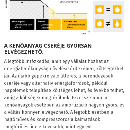
A KENŐANYAG CSERÉJE GYORSAN
ELVÉGEZHETŐ.
A legtöbb intézkedés, amit egy vállalat hozhat az
energiahatékonyság növelése érdekében, költségekkel
jár. Az újabb gépekre való áttérés, a berendezések
cseréje vagy alternatív energiaforrások, például
napelemek telepítése költséges lehet, és évekbe telhet,
amíg a költségek megtérülnek. Ezzel szemben a
kenőanyagok esetében az amortizáció nagyon gyors, és
a váltás könnyen elvégezhető. A legtöbb esetben a
hajtóműves és kompresszoros alkalmazások
megtérülési ideje kevesebb, mint egy év!