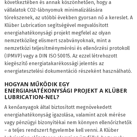
következtében és annak köszönhetően, hogy a
vállalatok CO2-lábnyomuk minimalizálására
törekszenek, az utóbbi években gyorsan nő a kereslet. A
Klüber Lubrication segítségével megvalósított
energiahatékonysági projekt megfelel az olyan
nemzetközileg elismert szabványoknak, mint a
nemzetközi teljesítménymérési és ellenőrzési protokoll
(IPMVP) vagy a DIN ISO 50015. Az ezzel létrehozott
kiegészítő energiatakarékossági jelentés az
energiatesztelési dokumentáció részeként használható.
HOGYAN MŰKÖDIK EGY
ENERGIAHATÉKONYSÁGI PROJEKT A KLÜBER
LUBRICATION-NEL?
A kenőanyagok által biztosított megnövekedett
energiahatékonyság igazolása, valamint azok mérése
vagy pénzügyi bizonyítékai nem könnyen ellenőrizhetők
– a teljes rendszert figyelembe kell venni. A Klüber