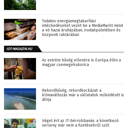
Tudatos energiamegtakarítási
intézkedéseket vezet be a MediaMarkt mind
a 40 hazai áruházában, irodaépületében és
központi raktárában
IOT-MAGAZIN.HU
Az extrém hőség ellenére is Európa élén a
magyar csemegekukorica
Rekordhőség, rekordkockázat: a
klímaváltozás már a vállalatok működését is
átírja
Véget ért az IT-bérrobbanás: a következő
verseny már nem a fizetésekről szól