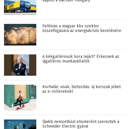
kapott a Dachser Hungary
Felhívás a magyar kkv-szektor
összefogására az energiakrízis kezelésére
A kékgallérosok kora lejárt? Érkeznek az
újgalléros munkavállalók
Korhatár, sisak, biztosítás: új korszak jöhet
az e-rollereknél
Újabb nemzetközi elismerést szereztek a
Schneider Electric gyárai