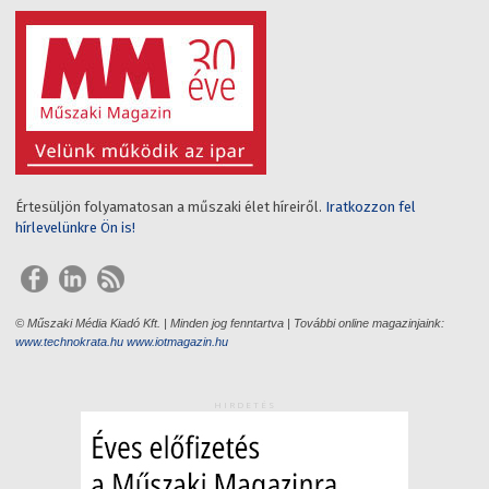
Értesüljön folyamatosan a műszaki élet híreiről.
Iratkozzon fel
hírlevelünkre Ön is!
© Műszaki Média Kiadó Kft. | Minden jog fenntartva | További online magazinjaink:
www.technokrata.hu
www.iotmagazin.hu
HIRDETÉS