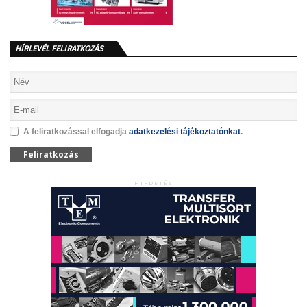
HÍRLEVÉL FELIRATKOZÁS
A feliratkozással elfogadja
adatkezelési tájékoztatónkat
.
Feliratkozás
HIRDETÉS