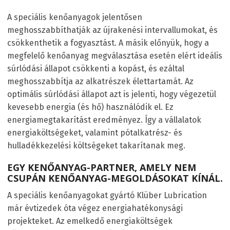
A speciális kenőanyagok jelentősen
meghosszabbíthatják az újrakenési intervallumokat, és
csökkenthetik a fogyasztást. A másik előnyük, hogy a
megfelelő kenőanyag megválasztása esetén elért ideális
súrlódási állapot csökkenti a kopást, és ezáltal
meghosszabbítja az alkatrészek élettartamát. Az
optimális súrlódási állapot azt is jelenti, hogy végezetül
kevesebb energia (és hő) használódik el. Ez
energiamegtakarítást eredményez. Így a vállalatok
energiaköltségeket, valamint pótalkatrész- és
hulladékkezelési költségeket takarítanak meg.
EGY KENŐANYAG-PARTNER, AMELY NEM
CSUPÁN KENŐANYAG-MEGOLDÁSOKAT KÍNÁL.
A speciális kenőanyagokat gyártó Klüber Lubrication
már évtizedek óta végez energiahatékonysági
projekteket. Az emelkedő energiaköltségek