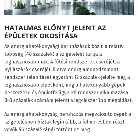
HATALMAS ELŐNYT JELENT AZ
ÉPÜLETEK OKOSÍTÁSA
Az energiahatékonysági beruházások közül a relatív
többség (48 százalék) a szigetelést tartja a
leghasznosabbnak. A fűtési rendszerek cseréjét, a
nyílászárók cseréjét, illetve energiamenedzsment
rendszer telepítését egyaránt 12 százalék jelölte meg a
leghasznosabb lépésként, míg a hatékonyabb gépek
beszerzése és épületfelügyeleti rendszer alkalmazása
8-8 százalék számára jelenti a legcélszerűbb megoldást.
Az energiahatékonyság beruházás megvalósító cégek a
szigetelésben bíztak leginkább, a felmérésben részt
vevők 56 százalékánál történt ez meg.