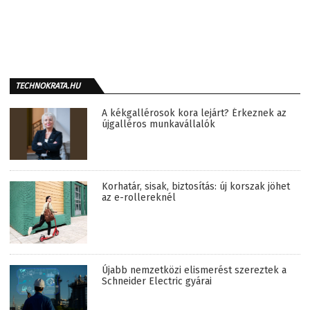
TECHNOKRATA.HU
A kékgallérosok kora lejárt? Érkeznek az
újgalléros munkavállalók
Korhatár, sisak, biztosítás: új korszak jöhet
az e-rollereknél
Újabb nemzetközi elismerést szereztek a
Schneider Electric gyárai