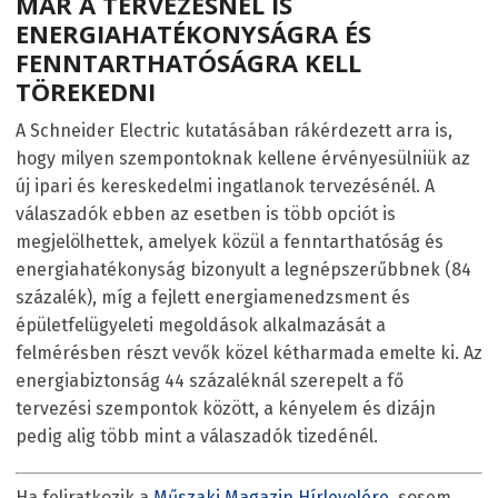
MÁR A TERVEZÉSNÉL IS
ENERGIAHATÉKONYSÁGRA ÉS
FENNTARTHATÓSÁGRA KELL
TÖREKEDNI
A Schneider Electric kutatásában rákérdezett arra is,
hogy milyen szempontoknak kellene érvényesülniük az
új ipari és kereskedelmi ingatlanok tervezésénél. A
válaszadók ebben az esetben is több opciót is
megjelölhettek, amelyek közül a fenntarthatóság és
energiahatékonyság bizonyult a legnépszerűbbnek (84
százalék), míg a fejlett energiamenedzsment és
épületfelügyeleti megoldások alkalmazását a
felmérésben részt vevők közel kétharmada emelte ki. Az
energiabiztonság 44 százaléknál szerepelt a fő
tervezési szempontok között, a kényelem és dizájn
pedig alig több mint a válaszadók tizedénél.
Ha feliratkozik a
Műszaki Magazin Hírlevelére
, sosem