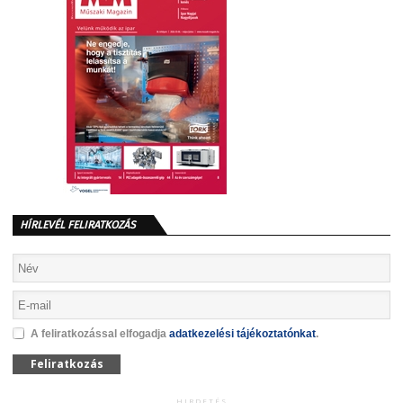
HÍRLEVÉL FELIRATKOZÁS
A feliratkozással elfogadja
adatkezelési tájékoztatónkat
.
Feliratkozás
HIRDETÉS