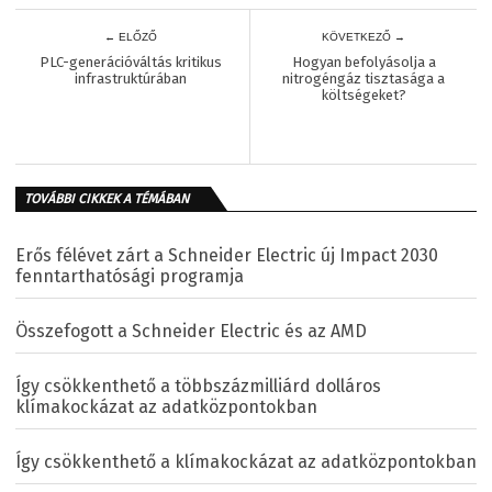
← ELŐZŐ
KÖVETKEZŐ →
PLC-generációváltás kritikus
Hogyan befolyásolja a
infrastruktúrában
nitrogéngáz tisztasága a
költségeket?
TOVÁBBI CIKKEK A TÉMÁBAN
Erős félévet zárt a Schneider Electric új Impact 2030
fenntarthatósági programja
Összefogott a Schneider Electric és az AMD
Így csökkenthető a többszázmilliárd dolláros
klímakockázat az adatközpontokban
Így csökkenthető a klímakockázat az adatközpontokban