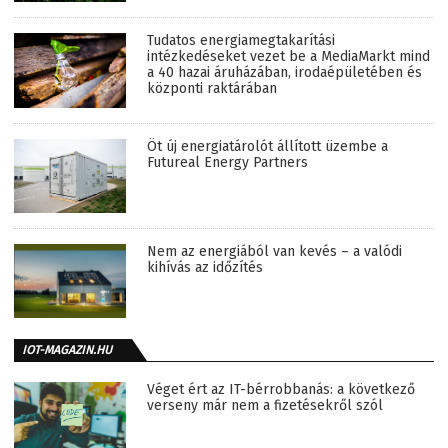
Tudatos energiamegtakarítási
intézkedéseket vezet be a MediaMarkt mind
a 40 hazai áruházában, irodaépületében és
központi raktárában
Öt új energiatárolót állított üzembe a
Futureal Energy Partners
Nem az energiából van kevés – a valódi
kihívás az időzítés
IOT-MAGAZIN.HU
Véget ért az IT-bérrobbanás: a következő
verseny már nem a fizetésekről szól