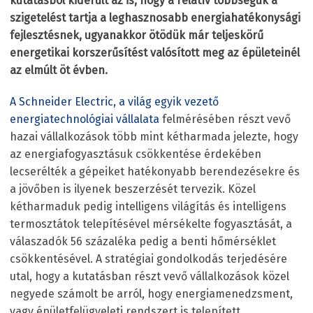
kutatásból kiderült az is, hogy a relatív többségük a
szigetelést tartja a leghasznosabb energiahatékonysági
fejlesztésnek, ugyanakkor ötödük már teljeskörű
energetikai korszerűsítést valósított meg az épületeinél
az elmúlt öt évben.
A Schneider Electric, a világ egyik vezető
energiatechnológiai vállalata
felmérésében részt vevő
hazai vállalkozások több mint kétharmada jelezte, hogy
az energiafogyasztásuk csökkentése érdekében
lecserélték a gépeiket hatékonyabb berendezésekre és
a jövőben is ilyenek beszerzését tervezik. Közel
kétharmaduk pedig intelligens világítás és intelligens
termosztátok telepítésével mérsékelte fogyasztását, a
válaszadók 56 százaléka pedig a benti hőmérséklet
csökkentésével. A stratégiai gondolkodás terjedésére
utal, hogy a kutatásban részt vevő vállalkozások közel
negyede számolt be arról, hogy energiamenedzsment,
vagy épületfelügyeleti rendszert is telepített.