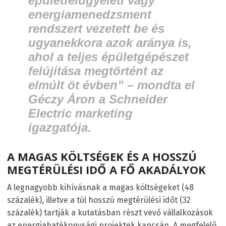
épületfelügyeleti vagy
energiamenedzsment
rendszert vezetett be és
ugyanekkora azok aránya is,
ahol a teljes épületgépészet
felújítása megtörtént az
elmúlt öt évben”
– mondta el
Géczy Áron a Schneider
Electric marketing
igazgatója.
A MAGAS KÖLTSÉGEK ÉS A HOSSZÚ
MEGTÉRÜLÉSI IDŐ A FŐ AKADÁLYOK
A legnagyobb kihívásnak a magas költségeket (48
százalék), illetve a túl hosszú megtérülési időt (32
százalék) tartják a kutatásban részt vevő vállalkozások
az energiahatékonysági projektek kapcsán. A megfelelő