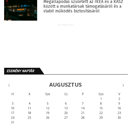
Megállapodás született az IKEA és a KASZ
között a munkatársak támogatásáról és a
stabil működés biztosításáról
HIRDETÉS
ESEMÉNY NAPTÁR
AUGUSZTUS
H
K
Sze
Cs
P
Szo
V
1
2
3
4
5
6
7
8
9
10
11
12
13
14
15
16
17
18
19
20
21
22
23
24
25
26
27
28
29
30
31