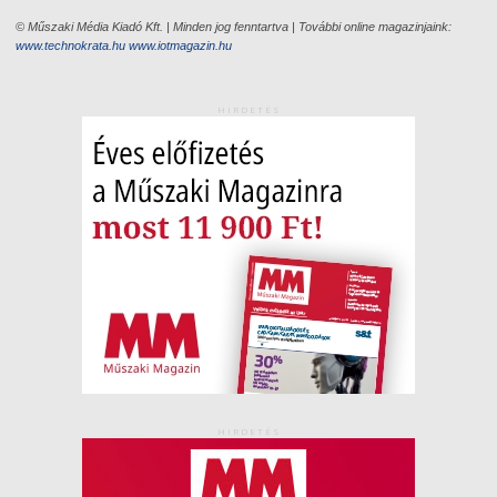
© Műszaki Média Kiadó Kft. | Minden jog fenntartva | További online magazinjaink:
www.technokrata.hu
www.iotmagazin.hu
HIRDETÉS
HIRDETÉS