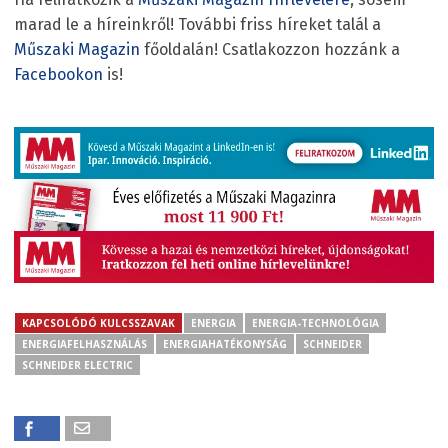
marad le a híreinkről! További friss híreket talál a
Műszaki Magazin
főoldalán! Csatlakozzon hozzánk a
Facebookon
is!
KAPCSOLÓDÓ KULCSSZAVAK
ENERGIA
ENERGIA-TECHNOLÓGIA
ENERGIAFELHASZNÁLÁS
ENERGIAHATÉKONYSÁG
SCHNEIDER
SCHNEIDER ELECTRIC