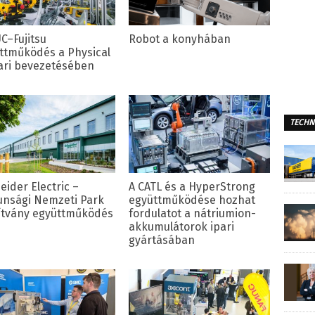
C–Fujitsu
Robot a konyhában
ttműködés a Physical
pari bevezetésében
TECHN
eider Electric –
A CATL és a HyperStrong
unsági Nemzeti Park
együttműködése hozhat
ítvány együttműködés
fordulatot a nátriumion-
akkumulátorok ipari
gyártásában