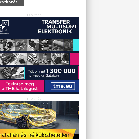
iratkozás
HIRDETÉS
HIRDETÉS