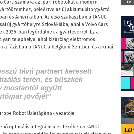
lvo Cars számára az ipari robotokat a modern
Fel
yártóüzemhez, beleértve az új akkumulátorgyártó
ban és Amerikában. Az első szakaszban a FANUC
sai új gyártóhelyre Szlovákiába, ahol a Volvo Cars
ek 2026-ban legördülnek a gyártósorról. Ez a
 olyan telephelye, ahol kizárólag elektromos
 a fázisban a FANUC a belgiumi Gentben és a kínai
sszú távú partnert keresett
izálás terén, és büszkék
y mostantól együtt
utóipar jövőjét”
Europe Robot Üzletágának vezetője.
ténő optimális integrálása érdekében a FANUC