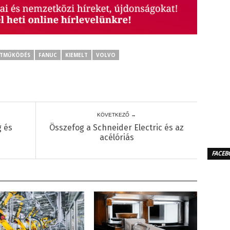
TTMŰKÖDÉS
FANUC
KIEMELT
VOLVO
KÖVETKEZŐ →
g és
Összefog a Schneider Electric és az
acélóriás
FACEB