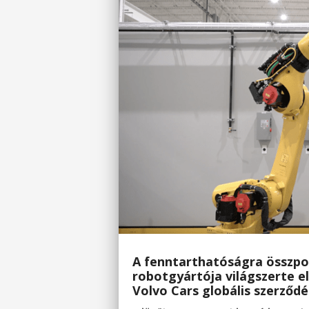
A fenntarthatóságra összpon
robotgyártója világszerte e
Volvo Cars globális szerződés