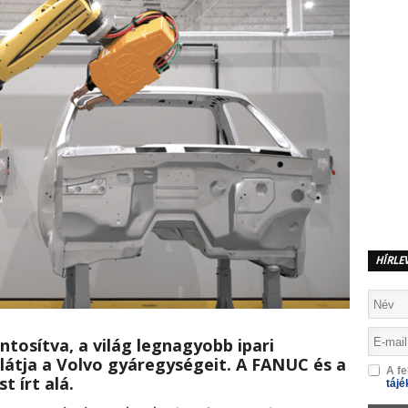
HÍRLE
tosítva, a világ legnagyobb ipari
llátja a Volvo gyáregységeit. A FANUC és a
A fe
t írt alá.
tájé