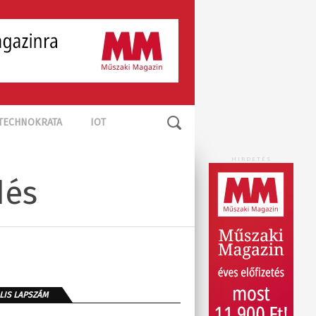
TECHNOKRATA
IOT
HIRDETÉS
dés
LIS LAPSZÁM