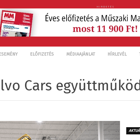
HIRDETÉS
ESEMÉNY
ELŐFIZETÉS
MÉDIAAJÁNLAT
HÍRLEVÉL
lvo Cars együttműkö
AKTUÁ