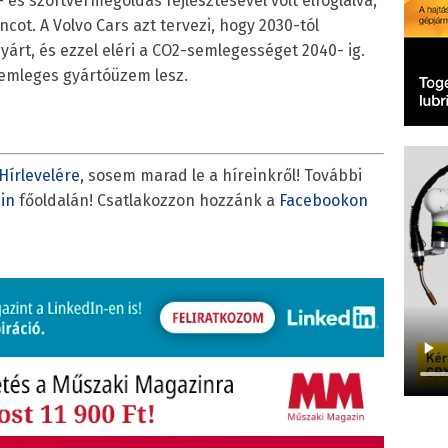
 és szoftvermegoldás fejlesztésével volt elfoglalva,
ncot. A Volvo Cars azt tervezi, hogy 2030-tól
árt, és ezzel eléri a CO2-semlegességet 2040- ig.
semleges gyártóüzem lesz.
Hírlevelére
, sosem marad le a híreinkről! További
in
főoldalán! Csatlakozzon hozzánk a
Facebookon