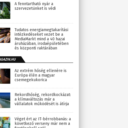
A fenntartható nyár a
szervezetünket is védi
Tudatos energiamegtakarítási
intézkedéseket vezet be a
MediaMarkt mind a 40 hazai
áruházában, irodaépületében
és központi raktárában
AGAZIN.HU
Az extrém hőség ellenére is
Európa élén a magyar
csemegekukorica
Rekordhőség, rekordkockázat:
a klímaváltozás már a
vállalatok működését is átírja
Véget ért az IT-bérrobbanás: a
következő verseny már nem a