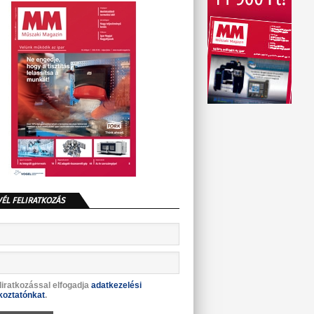
VÉL FELIRATKOZÁS
liratkozással elfogadja
adatkezelési
koztatónkat
.