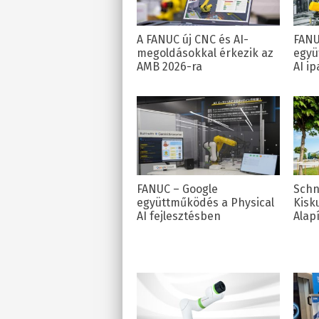
A FANUC új CNC és AI-
FANU
megoldásokkal érkezik az
együ
AMB 2026-ra
AI i
FANUC – Google
Schn
együttműködés a Physical
Kisk
AI fejlesztésben
Alap