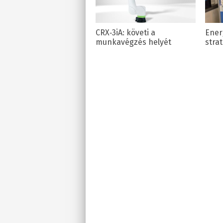
CRX‑3iA: követi a
Ener
munkavégzés helyét
stra