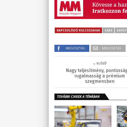
KAPCSOLÓDÓ KULCSSZAVAK
CARS
EGYÜ
MEGOSZTÁS
MEGOSZTÁS
← ELŐZŐ
Nagy teljesítmény, pontossá
rugalmasság a prémium
szegmensben
TOVÁBBI CIKKEK A TÉMÁBAN