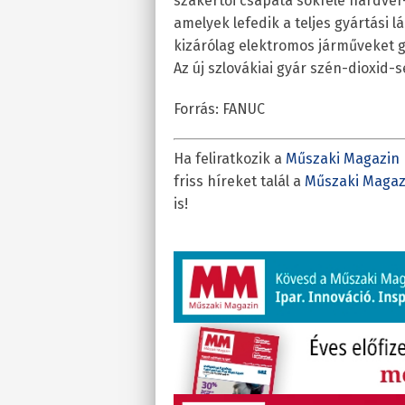
szakértői csapata sokféle hardver-
amelyek lefedik a teljes gyártási lá
kizárólag elektromos járműveket gy
Az új szlovákiai gyár szén-dioxid-
Forrás: FANUC
Ha feliratkozik a
Műszaki Magazin 
friss híreket talál a
Műszaki Magaz
is!