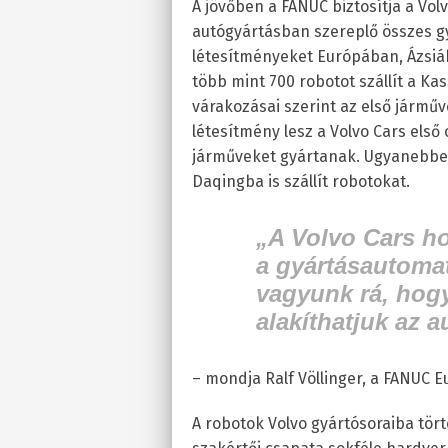
A jövőben a FANUC biztosítja a Vo
autógyártásban szereplő összes g
létesítményeket Európában, Ázsiá
több mint 700 robotot szállít a Kas
várakozásai szerint az első járműv
létesítmény lesz a Volvo Cars első
járműveket gyártanak. Ugyanebben
Daqingba is szállít robotokat.
„A Volvo Cars ho
a gyártásautomat
vagyunk rá, hog
alakíthatjuk az a
– mondja Ralf Völlinger, a FANUC 
A robotok Volvo gyártósoraiba tör