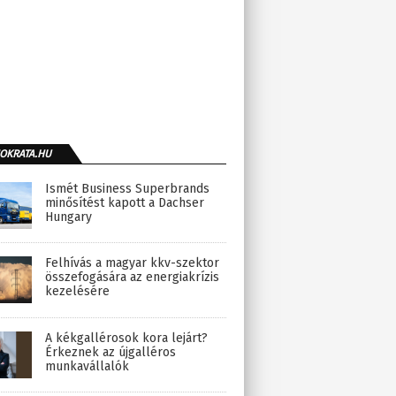
OKRATA.HU
Ismét Business Superbrands
minősítést kapott a Dachser
Hungary
Felhívás a magyar kkv-szektor
összefogására az energiakrízis
kezelésére
A kékgallérosok kora lejárt?
Érkeznek az újgalléros
munkavállalók