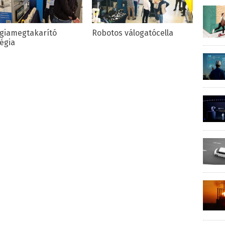
giamegtakarító
Robotos válogatócella
tégia