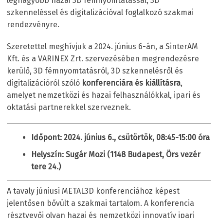
legnagyobb hazai 3D fémnyomtatással, 3D
szkenneléssel és digitalizációval foglalkozó szakmai
rendezvényre.
Szeretettel meghívjuk a 2024. június 6-án, a SinterAM
Kft. és a VARINEX Zrt. szervezésében megrendezésre
kerülő, 3D fémnyomtatásról, 3D szkennelésről és
digitalizációról szóló
konferenciára és kiállításra
,
amelyet nemzetközi és hazai felhasználókkal, ipari és
oktatási partnerekkel szerveznek.
Időpont: 2024. június 6., csütörtök, 08:45-15:00 óra
Helyszín: Sugár Mozi (1148 Budapest, Örs vezér
tere 24.)
A tavaly júniusi METAL3D konferenciához képest
jelentősen bővült a szakmai tartalom. A konferencia
résztvevői olyan hazai és nemzetközi innovatív ipari