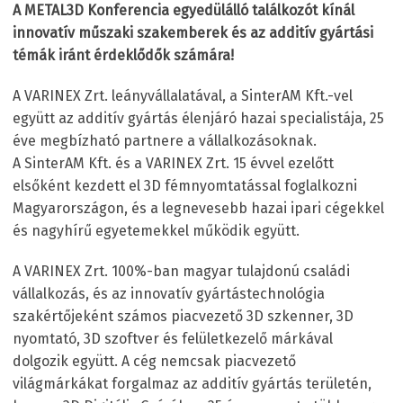
A METAL3D Konferencia egyedülálló találkozót kínál
innovatív műszaki szakemberek és az additív gyártási
témák iránt érdeklődők számára!
A VARINEX Zrt. leányvállalatával, a SinterAM Kft.-vel
együtt az additív gyártás élenjáró hazai specialistája, 25
éve megbízható partnere a vállalkozásoknak.
A SinterAM Kft. és a VARINEX Zrt. 15 évvel ezelőtt
elsőként kezdett el 3D fémnyomtatással foglalkozni
Magyarországon, és a legnevesebb hazai ipari cégekkel
és nagyhírű egyetemekkel működik együtt.
A VARINEX Zrt. 100%-ban magyar tulajdonú családi
vállalkozás, és az innovatív gyártástechnológia
szakértőjeként számos piacvezető 3D szkenner, 3D
nyomtató, 3D szoftver és felületkezelő márkával
dolgozik együtt. A cég nemcsak piacvezető
világmárkákat forgalmaz az additív gyártás területén,