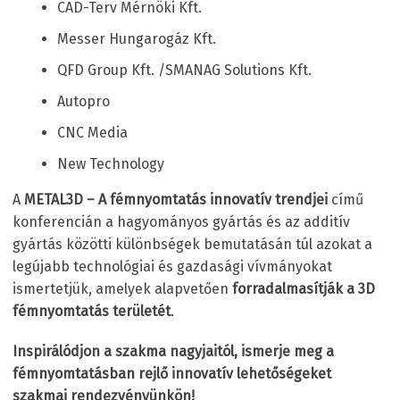
CAD-Terv Mérnöki Kft.
Messer Hungarogáz Kft.
QFD Group Kft. /SMANAG Solutions Kft.
Autopro
CNC Media
New Technology
A
METAL3D – A fémnyomtatás innovatív trendjei
című
konferencián a hagyományos gyártás és az additív
gyártás közötti különbségek bemutatásán túl azokat a
legújabb technológiai és gazdasági vívmányokat
ismertetjük, amelyek alapvetően
forradalmasítják a 3D
fémnyomtatás területét
.
Inspirálódjon a szakma nagyjaitól, ismerje meg a
fémnyomtatásban rejlő innovatív lehetőségeket
szakmai rendezvényünkön!