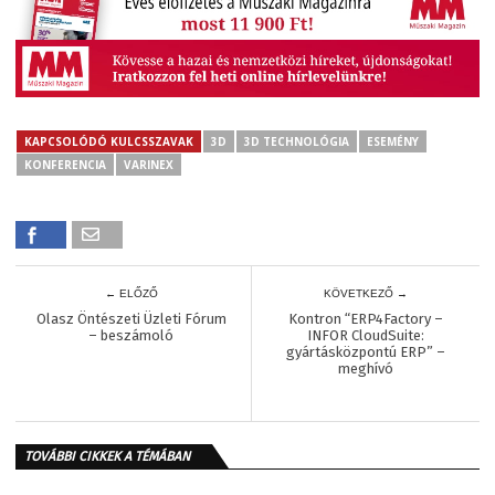
KAPCSOLÓDÓ KULCSSZAVAK
3D
3D TECHNOLÓGIA
ESEMÉNY
KONFERENCIA
VARINEX
← ELŐZŐ
KÖVETKEZŐ →
Olasz Öntészeti Üzleti Fórum
Kontron “ERP4Factory –
– beszámoló
INFOR CloudSuite:
gyártásközpontú ERP” –
meghívó
TOVÁBBI CIKKEK A TÉMÁBAN