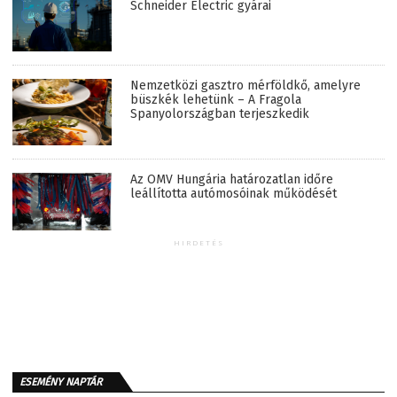
Schneider Electric gyárai
Nemzetközi gasztro mérföldkő, amelyre
büszkék lehetünk – A Fragola
Spanyolországban terjeszkedik
Az OMV Hungária határozatlan időre
leállította autómosóinak működését
HIRDETÉS
ESEMÉNY NAPTÁR