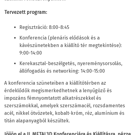
Tervezett program:
Regisztráció: 8:00-8:45
Konferencia (plenáris elődások és a
kávészünetekben a kiállító tér megtekintése):
9:00-14:00
Kerekasztal-beszélgetés, nyereménysorsolás,
állófogadás és networking: 14:00-15:00
A konferencia szüneteiben a kiállítótérben az
érdeklődők megismerkedhetnek a lenyűgöző és
impozáns fémnyomtatott alkatrészekkel és
szerszámokkal, amelyek szerszámacél, rozsdamentes
acél, nikkel ötvözetek, kobalt-króm, réz, alumínium és
titán alapanyagból készültek.
Jöjjön el a II. METAL3D Konferenciára és Kiállításra, nézze