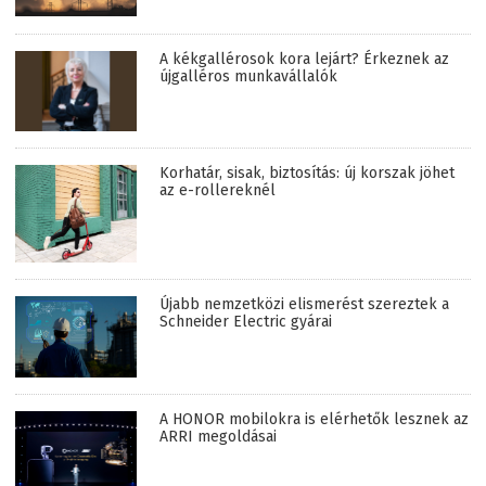
A kékgallérosok kora lejárt? Érkeznek az
újgalléros munkavállalók
Korhatár, sisak, biztosítás: új korszak jöhet
az e-rollereknél
Újabb nemzetközi elismerést szereztek a
Schneider Electric gyárai
A HONOR mobilokra is elérhetők lesznek az
ARRI megoldásai