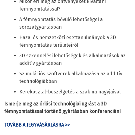
Mikor éri meg az öntvényeket kiváltani
fémnyomtatással?
A fémnyomtatás bővülő lehetőségei a
sorozatgyártásban
Hazai és nemzetközi esettanulmányok a 3D
fémnyomtatás területeiről
3D szkennelési lehetőségek és alkalmazások az
additív gyártásban
Szimulációs szoftverek alkalmazása az additív
technológiákban
Kerekasztal-beszélgetés a szakma nagyjaival
Ismerje meg az óriási technológiai ugrást a 3D
fémnyomtatással történő gyártásban konferencián!
TOVÁBB A JEGYVÁSÁRLÁSRA >>