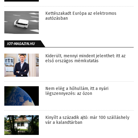
Kettészakadt Európa az elektromos
autózásban
IOT-MAGAZIN.HU
Kiderült, mennyi mindent jelenthet: itt az
első országos mémkutatás
Nem elég a hőhullám, itt a nyári
légszennyezés: az ózon
Kinyílt a századik ajtó: már 100 szálláshely
vár a kalandtárban