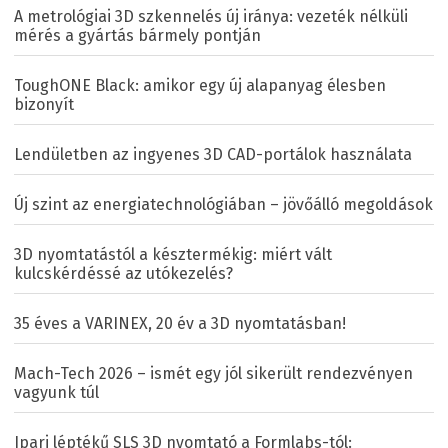
A metrológiai 3D szkennelés új iránya: vezeték nélküli
mérés a gyártás bármely pontján
ToughONE Black: amikor egy új alapanyag élesben
bizonyít
Lendületben az ingyenes 3D CAD-portálok használata
Új szint az energiatechnológiában – jövőálló megoldások
3D nyomtatástól a késztermékig: miért vált
kulcskérdéssé az utókezelés?
35 éves a VARINEX, 20 év a 3D nyomtatásban!
Mach-Tech 2026 – ismét egy jól sikerült rendezvényen
vagyunk túl
Ipari léptékű SLS 3D nyomtató a Formlabs-tól: