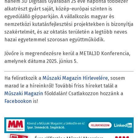
hanem 3D Digitális Gyárában 25 éve naponta többezer
alkatrészt gyárt saját, közép-európai szinten is
egyedülálló gépparkján. A vállalkozás magyar és
nemzetközi kutatásfejlesztési projektekben is bizonyítja
szakértelmét, és az oktatás területén a legtöbb neves
hazai egyetemmel szorosan együttműködik.
Jövőre is megrendezésre kerül a METAL3D Konferencia,
amelynek dátuma 2025. június 5.
Ha feliratkozik a
Műszaki Magazin Hírlevelére
, sosem
marad le a híreinkről! További friss híreket talál a
Műszaki Magazin
főoldalán! Csatlakozzon hozzánk a
Facebookon
is!