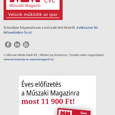
Értesüljön folyamatosan a műszaki élet híreiről.
Iratkozzon fel
hírlevelünkre Ön is!
© Műszaki Média Kiadó Kft. | Minden jog fenntartva | További online magazinjaink:
www.technokrata.hu
www.iotmagazin.hu
HIRDETÉS