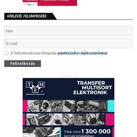
HÍRLEVÉL FELIRATKOZÁS
A feliratkozással elfogadja
adatkezelési tájékoztatónkat
.
Feliratkozás
HIRDETÉS