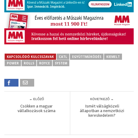
KAPCSOLÓDÓ KULCSSZAVAK
CATL
EGYÜTTMŰKÖDÉS
KIEMELT
POWER
ROLLS
ROYCE
SYSTEM
← ELŐZŐ
KÖVETKEZŐ →
Csökken a magyar
Ismét válságközeli
vállalkozások száma
állapotban a nemzetközi
kereskedelem?