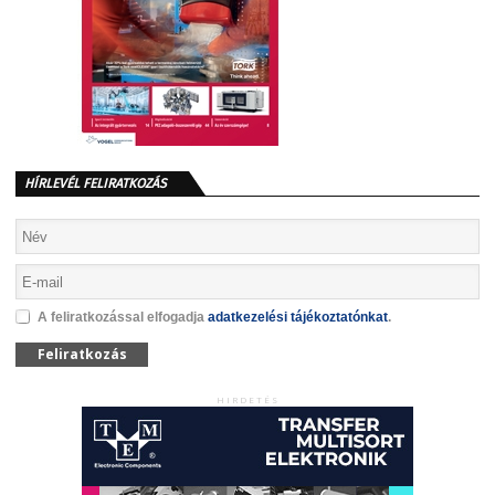
HÍRLEVÉL FELIRATKOZÁS
A feliratkozással elfogadja
adatkezelési tájékoztatónkat
.
Feliratkozás
HIRDETÉS