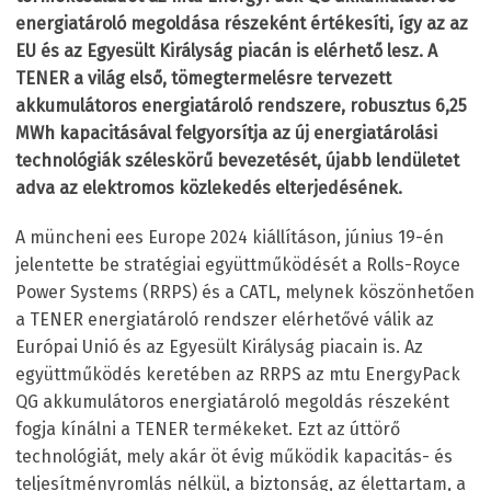
energiatároló megoldása részeként értékesíti, így az az
EU és az Egyesült Királyság piacán is elérhető lesz. A
TENER a világ első, tömegtermelésre tervezett
akkumulátoros energiatároló rendszere, robusztus 6,25
MWh kapacitásával felgyorsítja az új energiatárolási
technológiák széleskörű bevezetését, újabb lendületet
adva az elektromos közlekedés elterjedésének.
A müncheni ees Europe 2024 kiállításon, június 19-én
jelentette be stratégiai együttműködését a Rolls-Royce
Power Systems (RRPS) és a CATL, melynek köszönhetően
a TENER energiatároló rendszer elérhetővé válik az
Európai Unió és az Egyesült Királyság piacain is. Az
együttműködés keretében az RRPS az mtu EnergyPack
QG akkumulátoros energiatároló megoldás részeként
fogja kínálni a TENER termékeket. Ezt az úttörő
technológiát, mely akár öt évig működik kapacitás- és
teljesítményromlás nélkül, a biztonság, az élettartam, a