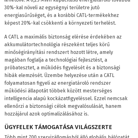
30%-kal növeli az egységnyi területre jutó
energiasűrűséget, és a korábbi CATL-termékekhez
képest 20%-kal csökkenti a környezeti terhelést.
A CATL a maximális biztonság elérése érdekében az
akkumulátortechnológia részeként teljes körű
minőségirányítási rendszert hozott létre, amely
magában foglalja a technológiai fejlesztést, a
próbatesztet, a működés figyelését és a biztonsági
hibák elemzését. Üzembe helyezése után a CATL
folyamatosan figyeli az energiatároló rendszer
működési állapotát többek között mesterséges
intelligencia alapú kockázatfigyeléssel. Ezzel nemcsak
ellenőrzi a biztonsági célok megvalósulását, hanem
hozzájárul azok optimalizálásához is.
ÜGYFELEK TÁMOGATÁSA VILÁGSZERTE
Több mint 700 szervizállomásból álló globális hálózatát