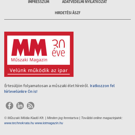
IMPRESSZUM
ADATVÉDELMI NYILATKOZAT
HIRDETÉSI ÁSZF
Értesüljön folyamatosan a műszaki élet híreiről.
Iratkozzon fel
hírlevelünkre Ön is!
© Műszaki Média Kiadó Kft. | Minden jog fenntartva | További online magazinjaink:
www.technokrata.hu
www.iotmagazin.hu