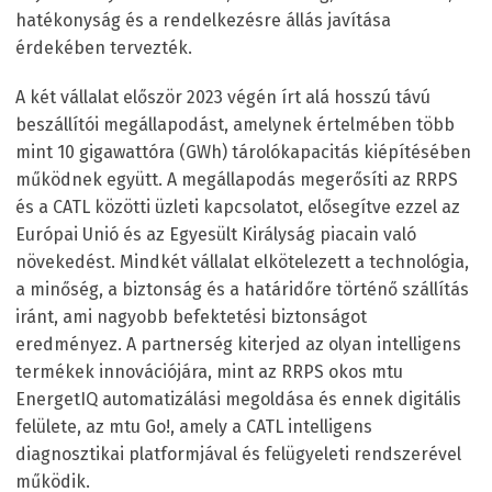
hatékonyság és a rendelkezésre állás javítása
érdekében tervezték.
A két vállalat először 2023 végén írt alá hosszú távú
beszállítói megállapodást, amelynek értelmében több
mint 10 gigawattóra (GWh) tárolókapacitás kiépítésében
működnek együtt. A megállapodás megerősíti az RRPS
és a CATL közötti üzleti kapcsolatot, elősegítve ezzel az
Európai Unió és az Egyesült Királyság piacain való
növekedést. Mindkét vállalat elkötelezett a technológia,
a minőség, a biztonság és a határidőre történő szállítás
iránt, ami nagyobb befektetési biztonságot
eredményez. A partnerség kiterjed az olyan intelligens
termékek innovációjára, mint az RRPS okos mtu
EnergetIQ automatizálási megoldása és ennek digitális
felülete, az mtu Go!, amely a CATL intelligens
diagnosztikai platformjával és felügyeleti rendszerével
működik.