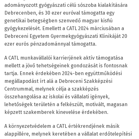
adományozott gyógyászati célú sószoba kialakítására
Debrecenben, és 30 ezer euróval támogatta egy
genetikai betegségben szenvedő magyar kisfiú
gyógykezelését. Emellett a CATL 2024 márciusában a
Debreceni Egyetem Gyermekgyógyászati Klinikáját 20
ezer eurós pénzadománnyal támogatta.
A CATL munkavállalói karrierjének aktív támogatása
mellett a jövő tehetségeinek gondozását is fontosnak
tartja. Ennek érdekében 2024-ben együttműködési
megállapodást írt alá a Debreceni Szakképzési
Centrummal, melynek célja a szakképzés
összehangolása az iskolai és vállalati igények,
lehetőségek területén a felkészült, motivált, magasan
képzett szakemberek kinevelése érdekében.
A környezetvédelem a CATL értékrendjének másik
alappillére, melynek keretében a vállalat erdőtelepítési