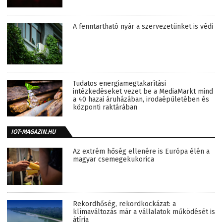
A fenntartható nyár a szervezetünket is védi
Tudatos energiamegtakarítási
intézkedéseket vezet be a MediaMarkt mind
a 40 hazai áruházában, irodaépületében és
központi raktárában
IOT-MAGAZIN.HU
Az extrém hőség ellenére is Európa élén a
magyar csemegekukorica
Rekordhőség, rekordkockázat: a
klímaváltozás már a vállalatok működését is
átírja