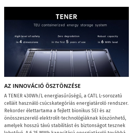
AZ INNOVÁCIÓ ÖSZTÖNZÉSE
A TENER 430Wh/L energiasűrűségű, a CATL L-sorozatú
celláit használó csúcskategóriás energiatároló rendszer.
Rekorder élettartama a fejlett bionikus SEI és az
önösszeszerelő elektrolit-technológiáknak köszönhető,
amelyek hosszú távú stabilitást és biztonságot tesznek
lehetővé. A 6,25 MWh kapacitású energiatároló továbbá