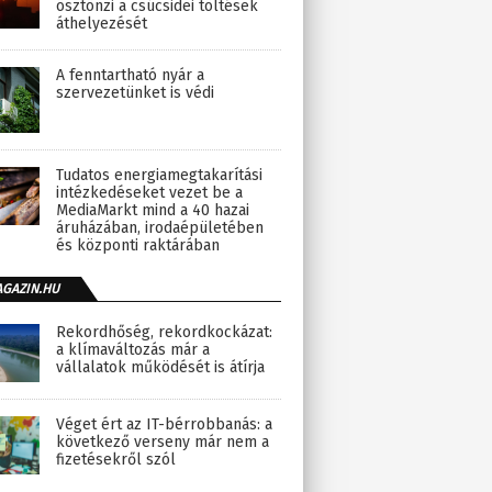
ösztönzi a csúcsidei töltések
áthelyezését
A fenntartható nyár a
szervezetünket is védi
Tudatos energiamegtakarítási
intézkedéseket vezet be a
MediaMarkt mind a 40 hazai
áruházában, irodaépületében
és központi raktárában
AGAZIN.HU
Rekordhőség, rekordkockázat:
a klímaváltozás már a
vállalatok működését is átírja
Véget ért az IT-bérrobbanás: a
következő verseny már nem a
fizetésekről szól