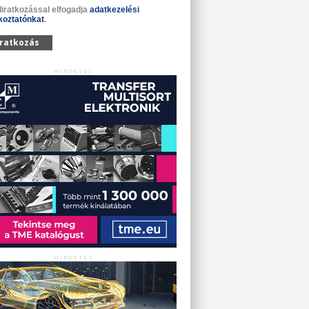
liratkozással elfogadja
adatkezelési
koztatónkat
.
iratkozás
HIRDETÉS
HIRDETÉS