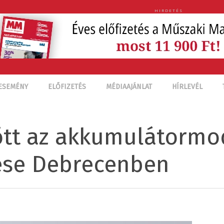
HIRDETÉS
ESEMÉNY
ELŐFIZETÉS
MÉDIAAJÁNLAT
HÍRLEVÉL
tt az akkumulátormo
ése Debrecenben