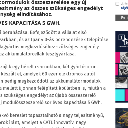
ormodulok összeszerelése egy új
A fe
tesítmény az összes szükséges engedélyt
tájé
nység elindításához.
Fel
ES KAPACITÁSA 5 GWH.
 beruházása. Befejeződött a vállalat első
 Parkban, és az Ipar 4.0-ás berendezések telepítése
ellagyártás megkezdéséhez szükséges engedély
az akkumulátorcellák tesztgyártása.
zajlik egy bérelt csarnokban, két gyártósoron.
észült el, amelyek 60 ezer elektromos autót
-án pedig megkezdődött az akkumulátormodulok
a mellett újonnan felépített épületben is, miután a
 szükséges engedélyt az újabb összeszerelő
j modulösszeszerelő sor éves kapacitása 5 GWh.
kvő kereslet tapasztalható a nagy teljesítményű,
k iránt, amelyet a CATL innovatív, nagy