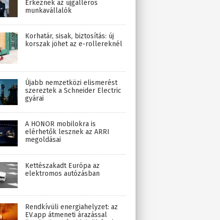
Érkeznek az újgalléros
munkavállalók
Korhatár, sisak, biztosítás: új
korszak jöhet az e-rollereknél
Újabb nemzetközi elismerést
szereztek a Schneider Electric
gyárai
A HONOR mobilokra is
elérhetők lesznek az ARRI
megoldásai
Kettészakadt Európa az
elektromos autózásban
Rendkívüli energiahelyzet: az
EV.app átmeneti árazással