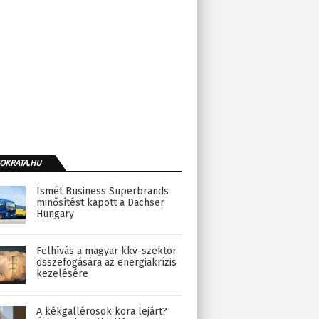
OKRATA.HU
Ismét Business Superbrands
minősítést kapott a Dachser
Hungary
Felhívás a magyar kkv-szektor
összefogására az energiakrízis
kezelésére
A kékgallérosok kora lejárt?