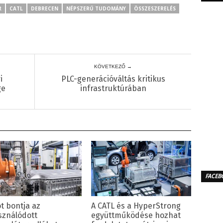
R
CATL
DEBRECEN
NÉPSZERŰ TUDOMÁNY
ÖSSZESZERELÉS
KÖVETKEZŐ →
i
PLC-generációváltás kritikus
ge
infrastruktúrában
FACEB
t bontja az
A CATL és a HyperStrong
sználódott
együttműködése hozhat