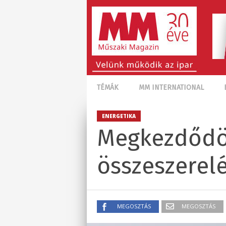
TÉMÁK
MM INTERNATIONAL
ENERGETIKA
Megkezdődö
összeszerel
MEGOSZTÁS
MEGOSZTÁS