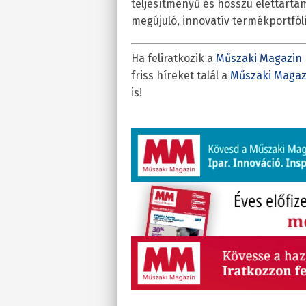
teljesítményű és hosszú élettarta
megújuló, innovatív termékportfóli
Ha feliratkozik a
Műszaki Magazin 
friss híreket talál a
Műszaki Magaz
is!