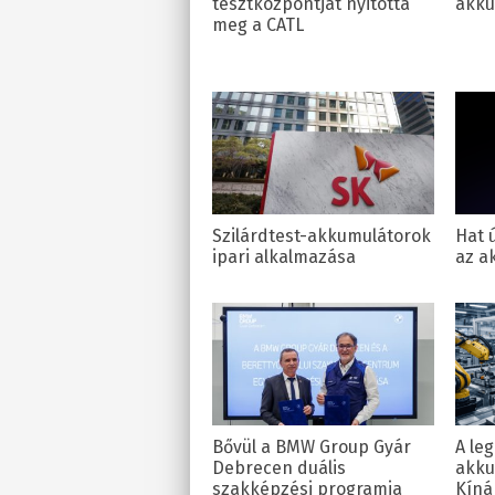
tesztközpontját nyitotta
akku
meg a CATL
Szilárdtest-akkumulátorok
Hat ú
ipari alkalmazása
az a
Bővül a BMW Group Gyár
A le
Debrecen duális
akku
szakképzési programja
Kíná