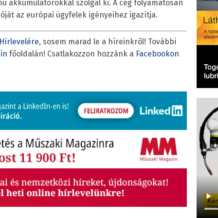
mú akkumulátorokkal szolgál ki. A cég folyamatosan
óját az európai ügyfelek igényeihez igazítja.
Hírlevelére
, sosem marad le a híreinkről! További
in
főoldalán! Csatlakozzon hozzánk a
Facebookon