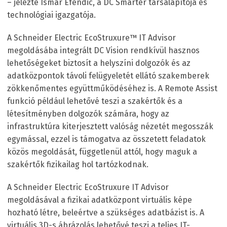
– jelezte Ismar Efendic, a DC Smarter társalapítója és
technológiai igazgatója.
A Schneider Electric EcoStruxure™ IT Advisor
megoldásába integrált DC Vision rendkívül hasznos
lehetőségeket biztosít a helyszíni dolgozók és az
adatközpontok távoli felügyeletét ellátó szakemberek
zökkenőmentes együttműködéséhez is. A Remote Assist
funkció például lehetővé teszi a szakértők és a
létesítményben dolgozók számára, hogy az
infrastruktúra kiterjesztett valóság nézetét megosszák
egymással, ezzel is támogatva az összetett feladatok
közös megoldását, függetlenül attól, hogy maguk a
szakértők fizikailag hol tartózkodnak.
A Schneider Electric EcoStruxure IT Advisor
megoldásával a fizikai adatközpont virtuális képe
hozható létre, beleértve a szükséges adatbázist is. A
virtuális 3D-s ábrázolás lehetővé teszi a teljes IT-