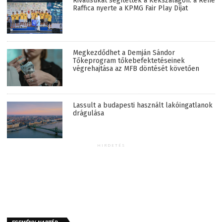
Riválisukat segítették a Kékszalagon: a René
Raffica nyerte a KPMG Fair Play Díjat
Megkezdődhet a Demján Sándor
Tőkeprogram tőkebefektetéseinek
végrehajtása az MFB döntését követően
Lassult a budapesti használt lakóingatlanok
drágulása
HIRDETÉS