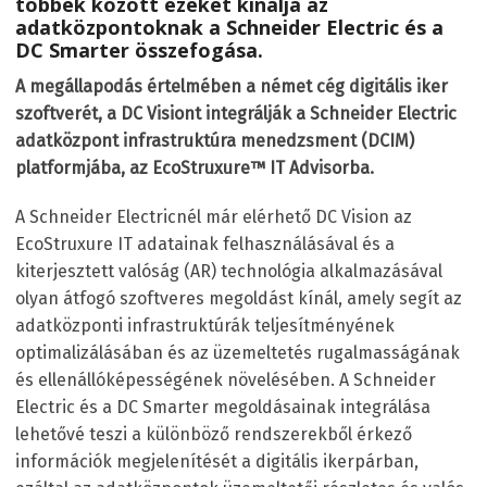
többek között ezeket kínálja az
adatközpontoknak a Schneider Electric és a
DC Smarter összefogása.
A megállapodás értelmében a német cég digitális iker
szoftverét, a DC Visiont integrálják a Schneider Electric
adatközpont infrastruktúra menedzsment (DCIM)
platformjába, az EcoStruxure™ IT Advisorba.
A Schneider Electricnél már elérhető DC Vision az
EcoStruxure IT adatainak felhasználásával és a
kiterjesztett valóság (AR) technológia alkalmazásával
olyan átfogó szoftveres megoldást kínál, amely segít az
adatközponti infrastruktúrák teljesítményének
optimalizálásában és az üzemeltetés rugalmasságának
és ellenállóképességének növelésében. A Schneider
Electric és a DC Smarter megoldásainak integrálása
lehetővé teszi a különböző rendszerekből érkező
információk megjelenítését a digitális ikerpárban,