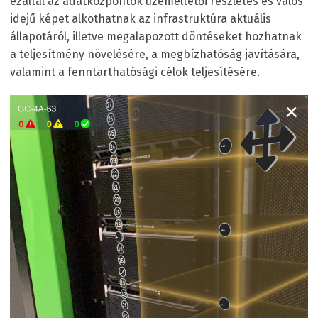
ezáltal az adatközpontok üzemeltetői részletes és valós
idejű képet alkothatnak az infrastruktúra aktuális
állapotáról, illetve megalapozott döntéseket hozhatnak
a teljesítmény növelésére, a megbízhatóság javítására,
valamint a fenntarthatósági célok teljesítésére.