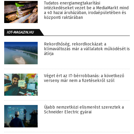
Tudatos energiamegtakarítási
intézkedéseket vezet be a MediaMarkt mind
a 40 hazai áruházában, irodaépületében és
központi raktárában
IOT-MAGAZIN.HU
Rekordhőség, rekordkockázat: a
klímaváltozás már a vállalatok működését is
átírja
Véget ért az IT-bérrobbanás: a következő
verseny már nem a fizetésekről szól
Újabb nemzetközi elismerést szereztek a
Schneider Electric gyárai