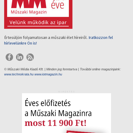
Értesüljön folyamatosan a műszaki élet híreiről.
Iratkozzon fel
hírlevelünkre Ön is!
© Műszaki Média Kiadó Kft. | Minden jog fenntartva | További online magazinjaink:
www.technokrata.hu
www.iotmagazin.hu
HIRDETÉS