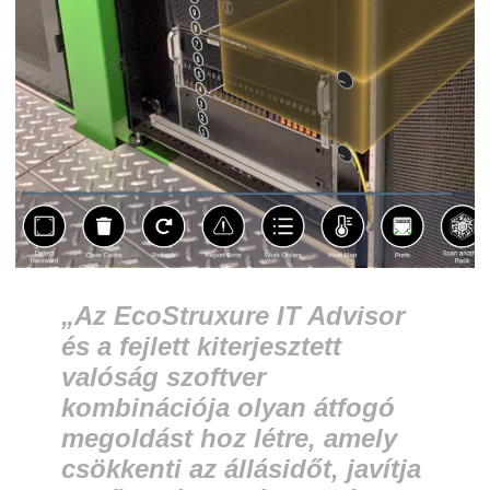
„Az EcoStruxure IT Advisor
és a fejlett kiterjesztett
valóság szoftver
kombinációja olyan átfogó
megoldást hoz létre, amely
csökkenti az állásidőt, javítja