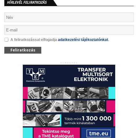
HÍRLEVÉL FELIRATKOZÁS
A feliratkozással elfogadja
adatkezelési tájékoztatónkat
.
Feliratkozás
HIRDETÉS