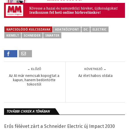
KAPCSOLÓDÓ KULCSSZAVAK
ADATKÖZPONT
DC
ELECTRIC
KIEMELT
SCHNEIDER
SMARTER
← ELŐZŐ
KÖVETKEZŐ →
Az AI már nemcsak kopogtat a
Az élet habos oldala
kapun, hanem bedöntötte
tokostól
TOVÁBBI CIKKEK A TÉMÁBAN
Erős félévet zárt a Schneider Electric új Impact 2030