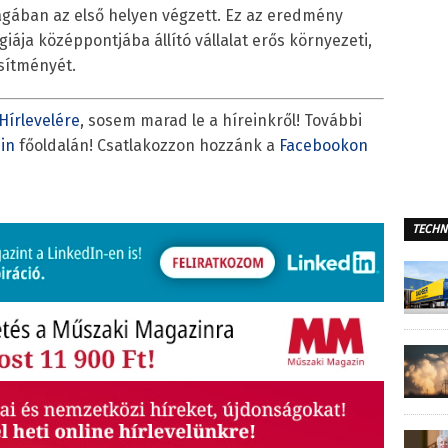
rágában az első helyen végzett. Ez az eredmény
iája középpontjába állító vállalat erős környezeti,
esítményét.
Hírlevelére
, sosem marad le a híreinkről! További
in
főoldalán! Csatlakozzon hozzánk a
Facebookon
TECHN