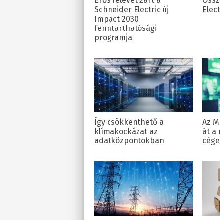
Erős félévet zárt a
Össz
Schneider Electric új
Elec
Impact 2030
fenntarthatósági
programja
Így csökkenthető a
Az M
klímakockázat az
át a
adatközpontokban
cége