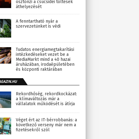
ösztönzi a csúcsidei töltések
áthelyezését
A fenntartható nyár a
szervezetünket is védi
Tudatos energiamegtakarítási
intézkedéseket vezet be a
MediaMarkt mind a 40 hazai
áruházában, irodaépületében
és központi raktárában
AGAZIN.HU
Rekordhőség, rekordkockázat:
a klímaváltozás már a
vállalatok működését is átírja
Véget ért az IT-bérrobbanás: a
következő verseny már nem a
fizetésekről szól