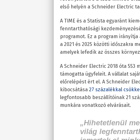
első helyén a Schneider Electric ta
A TIME és a Statista egyaránt kiem
fenntarthatósági kezdeményezését,
programot. Ez a program irányítja 
a 2021 és 2025 közötti időszakra 
amelyek lefedik az összes környeze
A Schneider Electric 2018 óta 553 
támogatta ügyfeleit. A vállalat sajá
előrelépést ért el. A Schneider El
kibocsátása
27 százalékkal csökke
legfontosabb beszállítóinak 21 száz
munkára vonatkozó elvárásait.
„Hihetetlenül me
világ legfenntart