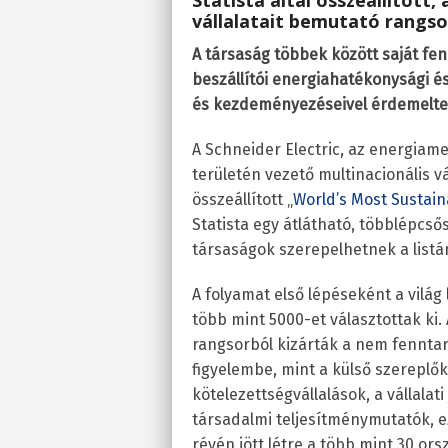
Statista által összeállított
vállalatait bemutató rangso
A társaság többek között saját fen
beszállítói energiahatékonysági é
és kezdeményezéseivel érdemelte k
A Schneider Electric, az energia
területén vezető multinacionális vál
összeállított „
World’s Most Sustai
Statista egy átlátható, többlépcs
társaságok szerepelhetnek a listá
A folyamat első lépéseként a világ
több mint 5000-et választottak ki.
rangsorból kizárták a nem fenntar
figyelembe, mint a külső szereplők
kötelezettségvállalások, a vállalati
társadalmi teljesítménymutatók, e
révén jött létre a több mint 30 or