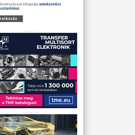
liratkozással elfogadja
adatkezelési
koztatónkat
.
iratkozás
HIRDETÉS
HIRDETÉS