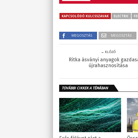
KAPCSOLÓDÓ KULCSSZAVAK
ELECTRIC
F
MEGOSZTÁS
MEGOSZTÁS
← ELŐZŐ
Ritka ásványi anyagok gazda
újrahasznosítása
TOVÁBBI CIKKEK A TÉMÁBAN