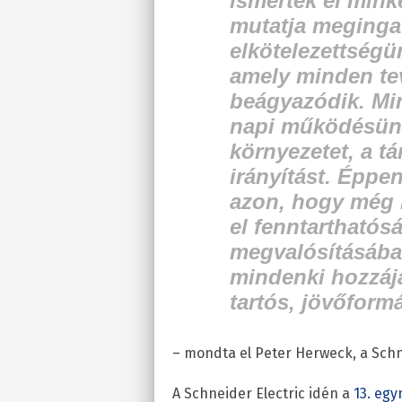
ismertek el mink
mutatja meginga
elkötelezettségü
amely minden t
beágyazódik. Mi
napi működésünk
környezetet, a t
irányítást. Épp
azon, hogy még 
el fenntarthatósá
megvalósításában
mindenki hozzájá
tartós, jövőform
– mondta el Peter Herweck, a Schn
A Schneider Electric idén a
13. egy