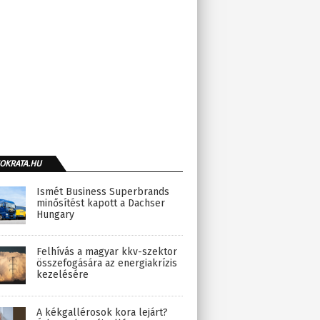
OKRATA.HU
Ismét Business Superbrands
minősítést kapott a Dachser
Hungary
Felhívás a magyar kkv-szektor
összefogására az energiakrízis
kezelésére
A kékgallérosok kora lejárt?