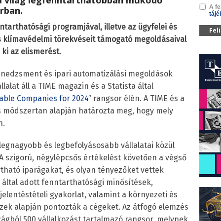
, a világ legfenntarthatóbban működő
A fe
rban.
tájé
ntarthatósági programjával, illetve az ügyfelei és
Fel
s klímavédelmi törekvéseit támogató megoldásaival
i az elismerést.
menedzsment és ipari automatizálási megoldások
lalat áll a TIME magazin és a Statista által
nable Companies for 2024
” rangsor élén. A TIME és a
ős módszertan alapján határozta meg, hogy mely
n.
 legnagyobb és legbefolyásosabb vállalatai közül
 A szigorú, négylépcsős értékelést követően a végső
tható iparágakat, és olyan tényezőket vettek
 által adott fenntarthatósági minősítések,
 jelentéstételi gyakorlat, valamint a környezeti és
zek alapján pontozták a cégeket. Az átfogó elemzés
szágból 500 vállalkozást tartalmazó rangsor, melynek