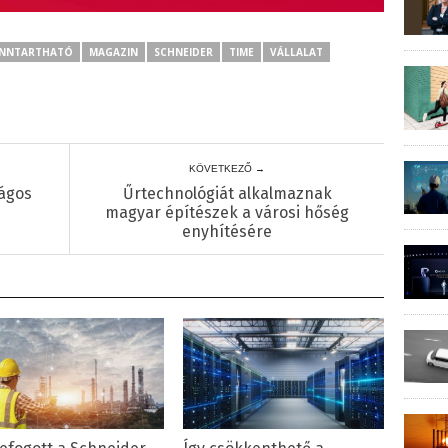
ENNTARTHATÓ
MAGAZIN
SCHNEIDER
TIME
VÁLLALAT
KÖVETKEZŐ →
ságos
Űrtechnológiát alkalmaznak
magyar építészek a városi hőség
enyhítésére