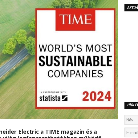
AKTUÁ
HÍRLE
neider Electric a TIME magazin és a