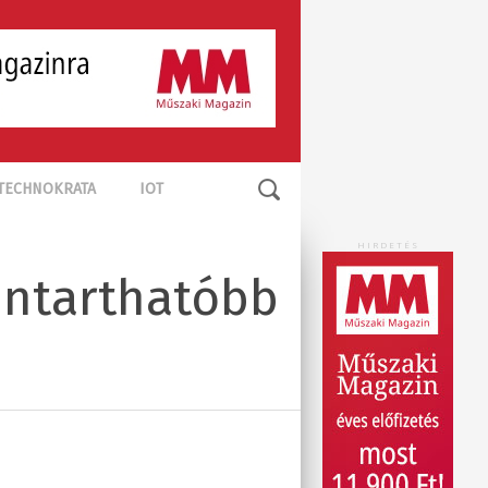
TECHNOKRATA
IOT
HIRDETÉS
enntarthatóbb