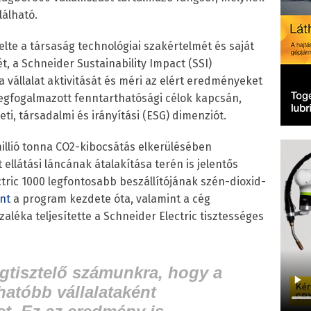
lálható.
elte a társaság technológiai szakértelmét és saját
 a Schneider Sustainability Impact (SSI)
a vállalat aktivitását és méri az elért eredményeket
megfogalmazott fenntarthatósági célok kapcsán,
ti, társadalmi és irányítási (ESG) dimenziót.
millió tonna CO2-kibocsátás elkerülésében
t ellátási láncának átalakítása terén is jelentős
ectric 1000 legfontosabb beszállítójának szén-dioxid-
nt
a program kezdete óta, valamint a cég
aléka teljesítette a Schneider Electric tisztességes
gtisztelő számunkra, hogy a
hatóbb vállalataként