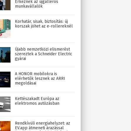
Érkeznek az újgalléros
munkavállalók
Korhatár, sisak, biztosítás: új
korszak jöhet az e-rollereknél
Újabb nemzetközi elismerést
szereztek a Schneider Electric
gyárai
A HONOR mobilokra is
elérhetők lesznek az ARRI
megoldásai
Kettészakadt Európa az
elektromos autózásban
Rendkívüli energiahelyzet: az
EV.app átmeneti árazással