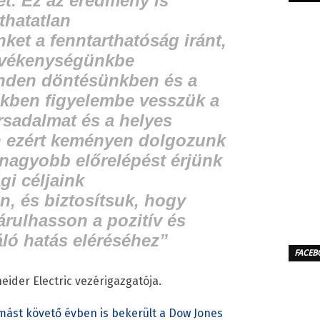
et. Ez az eredmény is
thatatlan
nket a fenntarthatóság iránt,
evékenységünkbe
nden döntésünkben és a
ben figyelembe vesszük a
ársadalmat és a helyes
en ezért keményen dolgozunk
nagyobb előrelépést érjünk
gi céljaink
, és biztosítsuk, hogy
rulhasson a pozitív és
áló hatás eléréséhez”
FACEB
eider Electric vezérigazgatója.
mást követő évben is bekerült a Dow Jones