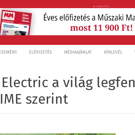
HIRDETÉS
ESEMÉNY
ELŐFIZETÉS
MÉDIAAJÁNLAT
HÍRLEVÉL
Electric a világ legf
TIME szerint