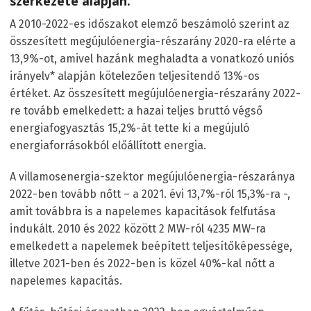
szerkezete alapján.
A 2010-2022-es időszakot elemző beszámoló szerint az
összesített megújulóenergia-részarány 2020-ra elérte a
13,9%-ot, amivel hazánk meghaladta a vonatkozó uniós
irányelv* alapján kötelezően teljesítendő 13%-os
értéket. Az összesített megújulóenergia-részarány 2022-
re tovább emelkedett: a hazai teljes bruttó végső
energiafogyasztás 15,2%-át tette ki a megújuló
energiaforrásokból előállított energia.
A villamosenergia-szektor megújulóenergia-részaránya
2022-ben tovább nőtt – a 2021. évi 13,7%-ról 15,3%-ra -,
amit továbbra is a napelemes kapacitások felfutása
indukált. 2010 és 2022 között 2 MW-ról 4235 MW-ra
emelkedett a napelemek beépített teljesítőképessége,
illetve 2021-ben és 2022-ben is közel 40%-kal nőtt a
napelemes kapacitás.