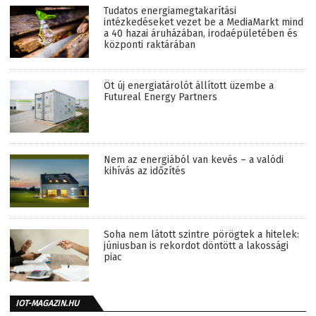
Tudatos energiamegtakarítási
intézkedéseket vezet be a MediaMarkt mind
a 40 hazai áruházában, irodaépületében és
központi raktárában
Öt új energiatárolót állított üzembe a
Futureal Energy Partners
Nem az energiából van kevés – a valódi
kihívás az időzítés
Soha nem látott szintre pörögtek a hitelek:
júniusban is rekordot döntött a lakossági
piac
IOT-MAGAZIN.HU