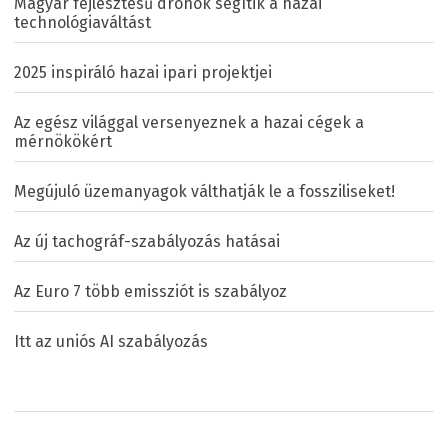
Magyar fejlesztésű drónok segítik a hazai
technológiaváltást
2025 inspiráló hazai ipari projektjei
Az egész világgal versenyeznek a hazai cégek a
mérnökökért
Megújuló üzemanyagok válthatják le a fossziliseket!
Az új tachográf-szabályozás hatásai
Az Euro 7 több emissziót is szabályoz
Itt az uniós AI szabályozás