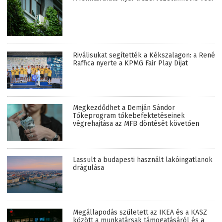
Riválisukat segítették a Kékszalagon: a René
Raffica nyerte a KPMG Fair Play Díjat
Megkezdődhet a Demján Sándor
Tőkeprogram tőkebefektetéseinek
végrehajtása az MFB döntését követően
Lassult a budapesti használt lakóingatlanok
drágulása
Megállapodás született az IKEA és a KASZ
között a munkatársak támogatásáról és a