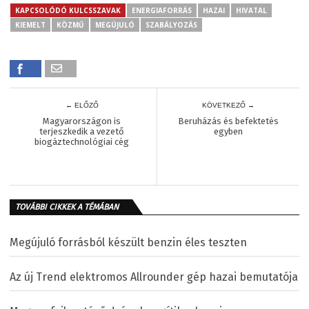
KAPCSOLÓDÓ KULCSSZAVAK
ENERGIAFORRÁS
HAZAI
HIVATAL
KIEMELT
KÖZMŰ
MEGÚJULÓ
SZABÁLYOZÁS
← ELŐZŐ
KÖVETKEZŐ →
Magyarországon is
Beruházás és befektetés
terjeszkedik a vezető
egyben
biogáztechnológiai cég
TOVÁBBI CIKKEK A TÉMÁBAN
Megújuló forrásból készült benzin éles teszten
Az új Trend elektromos Allrounder gép hazai bemutatója