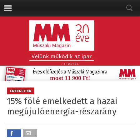
HIRDETÉS
ENERGETIKA
15% fölé emelkedett a hazai
megújulóenergia-részarány