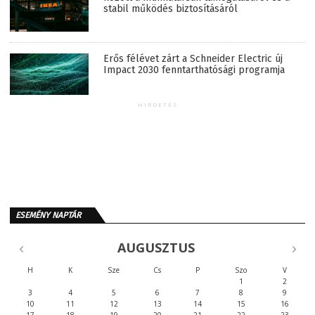
stabil működés biztosításáról
Erős félévet zárt a Schneider Electric új
Impact 2030 fenntarthatósági programja
HIRDETÉS
ESEMÉNY NAPTÁR
AUGUSZTUS
H
K
Sze
Cs
P
Szo
V
1
2
3
4
5
6
7
8
9
10
11
12
13
14
15
16