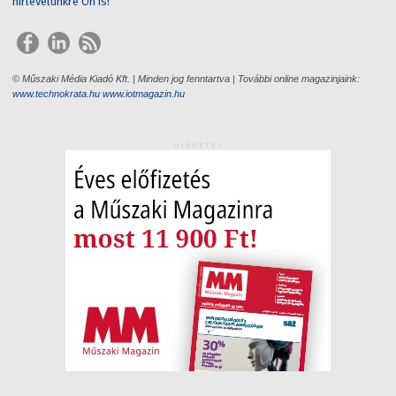
hírlevelünkre Ön is!
© Műszaki Média Kiadó Kft. | Minden jog fenntartva | További online magazinjaink:
www.technokrata.hu
www.iotmagazin.hu
HIRDETÉS