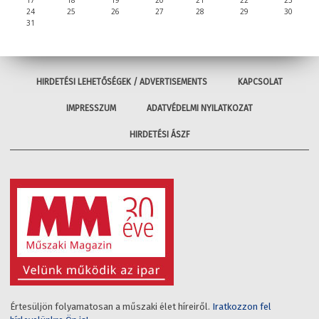
17
18
19
20
21
22
23
24
25
26
27
28
29
30
31
HIRDETÉSI LEHETŐSÉGEK / ADVERTISEMENTS
KAPCSOLAT
IMPRESSZUM
ADATVÉDELMI NYILATKOZAT
HIRDETÉSI ÁSZF
Értesüljön folyamatosan a műszaki élet híreiről.
Iratkozzon fel