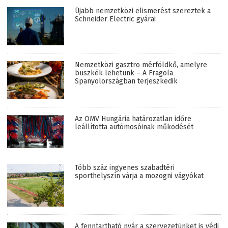
Újabb nemzetközi elismerést szereztek a
Schneider Electric gyárai
Nemzetközi gasztro mérföldkő, amelyre
büszkék lehetünk – A Fragola
Spanyolországban terjeszkedik
Az OMV Hungária határozatlan időre
leállította autómosóinak működését
Több száz ingyenes szabadtéri
sporthelyszín várja a mozogni vágyókat
A fenntartható nyár a szervezetünket is védi