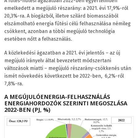
A fűtés-hűtési ágazatban 2022-ben egyértelműen
emelkedett a megújuló részarány: a 2021. évi 17,9%-ról
20,3%-ra. A biogázból, illetve szilárd biomasszából
elszámolható energia fűtési célú felhasználása némileg
csökkent, azonban a többi megújuló technológia
esetében nőtt a felhasználás.
A közlekedési ágazatban a 2021. évi jelentős – az új
megújuló irányelv által bevezetett módszertani
változások miatti – megújuló részarány-csökkenés után
ismét növekedés következett be 2022-ben, 6,2%-ről
7,8%-ra.
A MEGÚJULÓENERGIA-FELHASZNÁLÁS
ENERGIAHORDOZÓK SZERINTI MEGOSZLÁSA
2022-BEN (PJ, %)