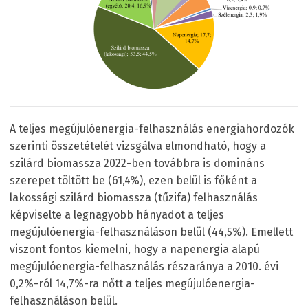
A teljes megújulóenergia-felhasználás energiahordozók
szerinti összetételét vizsgálva elmondható, hogy a
szilárd biomassza 2022-ben továbbra is domináns
szerepet töltött be (61,4%), ezen belül is főként a
lakossági szilárd biomassza (tűzifa) felhasználás
képviselte a legnagyobb hányadot a teljes
megújulóenergia-felhasználáson belül (44,5%). Emellett
viszont fontos kiemelni, hogy a napenergia alapú
megújulóenergia-felhasználás részaránya a 2010. évi
0,2%-ról 14,7%-ra nőtt a teljes megújulóenergia-
felhasználáson belül.