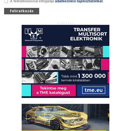
A feliratkozással elfogadja
adatkezelési tájékoztatónkat
.
Feliratkozás
HIRDETÉS
HIRDETÉS