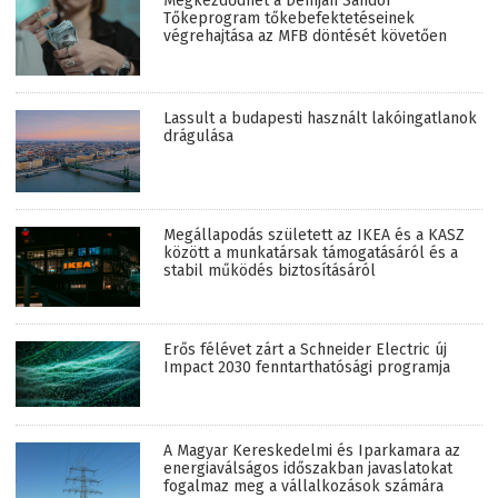
Megkezdődhet a Demján Sándor
Tőkeprogram tőkebefektetéseinek
végrehajtása az MFB döntését követően
Lassult a budapesti használt lakóingatlanok
drágulása
Megállapodás született az IKEA és a KASZ
között a munkatársak támogatásáról és a
stabil működés biztosításáról
Erős félévet zárt a Schneider Electric új
Impact 2030 fenntarthatósági programja
A Magyar Kereskedelmi és Iparkamara az
energiaválságos időszakban javaslatokat
fogalmaz meg a vállalkozások számára