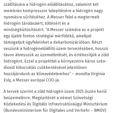
szállítására a hidrogén előállításához, valamint két
membrán kompresszor telepítésére a hidrogén nagy
nyomásra sűrítéséhez. A Messer felel a megtermelt
hidrogén tárolásáért, töltésért és a
minőségbiztosításért. “A Messer számára ez a projekt
egy újabb fontos stratégiai mérföldkő, amellyel
támogatjuk ügyfeleinket a dekarbonizációban. Részt
veszünk a hidrogénelőállító üzem tervezésében, hosszú
távon átvesszük az üzemeltetését, és értékesítjük a zöld
hidrogént. Ezzel a projekttel a környezetre káros szén-
dioxid kibocsátás csökkentésével jelentősen
hozzájárulunk az klímavédelemhez” – mondta Virginia
Esly, a Messer európai COO-ja.
A tervek szerint a zöld hidrogén üzem 2025 őszén kerül
beüzemelésre. Megépítését a német Szövetségi
Közlekedési és Digitális Infrastruktúraügyi Minisztérium
(Bundesministerium für Digitales und Verkehr – BMDV)