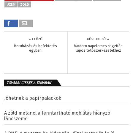
ÜZEM
ZÖLD
← ELŐZŐ
KÖVETKEZŐ →
Beruházás és befektetés
Modern napelemes rögzítés
egyben
lapos tetőszerkezetekhez
TOVÁBBI CIKKEK A TÉMÁBAN
Jöhetnek a papírpalackok
A zöld metanol a fenntartható mobilitás hiányzó
láncszeme