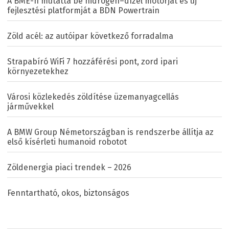
A BME-n mutatta be hidrogén–dízel motorját és új
fejlesztési platformját a BDN Powertrain
Zöld acél: az autóipar következő forradalma
Strapabíró WiFi 7 hozzáférési pont, zord ipari
környezetekhez
Városi közlekedés zöldítése üzemanyagcellás
járművekkel
A BMW Group Németországban is rendszerbe állítja az
első kísérleti humanoid robotot
Zöldenergia piaci trendek – 2026
Fenntartható, okos, biztonságos