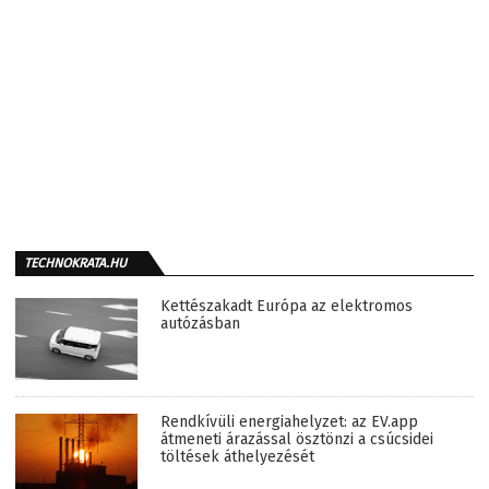
TECHNOKRATA.HU
Kettészakadt Európa az elektromos
autózásban
Rendkívüli energiahelyzet: az EV.app
átmeneti árazással ösztönzi a csúcsidei
töltések áthelyezését