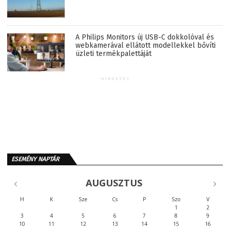
A Philips Monitors új USB-C dokkolóval és
webkamerával ellátott modellekkel bővíti
üzleti termékpalettáját
HIRDETÉS
ESEMÉNY NAPTÁR
AUGUSZTUS
H
K
Sze
Cs
P
Szo
V
1
2
3
4
5
6
7
8
9
10
11
12
13
14
15
16