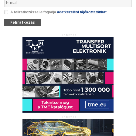
A feliratkozással elfogadja
adatkezelési tájékoztatónkat
.
Feliratkozás
HIRDETÉS
HIRDETÉS