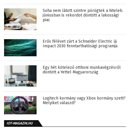
Soha nem látott szintre pörögtek a hitelek:
júniusban is rekordot döntött a lakossági
piac
Erős félévet zárt a Schneider Electric új
Impact 2030 fenntarthatósági programja
Egy hét kötelező otthoni munkavégzésről
döntött a Yettel Magyarország
Logitech kormány vagy Xbox kormány szett?
Melyiket válaszd?
IOT-MAGAZIN.HU