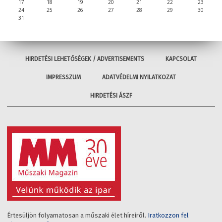
17
18
19
20
21
22
23
24
25
26
27
28
29
30
31
HIRDETÉSI LEHETŐSÉGEK / ADVERTISEMENTS
KAPCSOLAT
IMPRESSZUM
ADATVÉDELMI NYILATKOZAT
HIRDETÉSI ÁSZF
Értesüljön folyamatosan a műszaki élet híreiről.
Iratkozzon fel