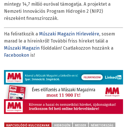
mintegy 14,7 millió euróval támogatja. A projektet a
Nemzeti Innovációs Program Hidrogén 2 (NIP2)
részeként finanszírozzák.
Ha feliratkozik a
Műszaki Magazin Hírlevelére
, sosem
marad le a híreinkről! További friss híreket talál a
Műszaki Magazin
főoldalán! Csatlakozzon hozzánk a
Facebookon
is!
KAPCSOLÓDÓ KULCSSZAVAK
HIDROGÉN
MESSER
NÉMETORSZÁG