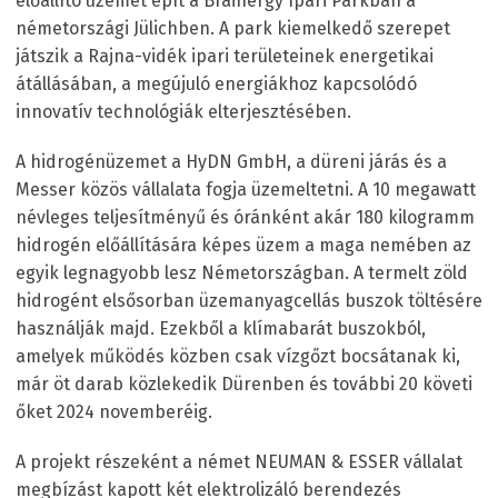
előállító üzemet épít a Brainergy Ipari Parkban a
németországi Jülichben. A park kiemelkedő szerepet
játszik a Rajna-vidék ipari területeinek energetikai
átállásában, a megújuló energiákhoz kapcsolódó
innovatív technológiák elterjesztésében.
A hidrogénüzemet a HyDN GmbH, a düreni járás és a
Messer közös vállalata fogja üzemeltetni. A 10 megawatt
névleges teljesítményű és óránként akár 180 kilogramm
hidrogén előállítására képes üzem a maga nemében az
egyik legnagyobb lesz Németországban. A termelt zöld
hidrogént elsősorban üzemanyagcellás buszok töltésére
használják majd. Ezekből a klímabarát buszokból,
amelyek működés közben csak vízgőzt bocsátanak ki,
már öt darab közlekedik Dürenben és további 20 követi
őket 2024 novemberéig.
A projekt részeként a német NEUMAN & ESSER vállalat
megbízást kapott két elektrolizáló berendezés