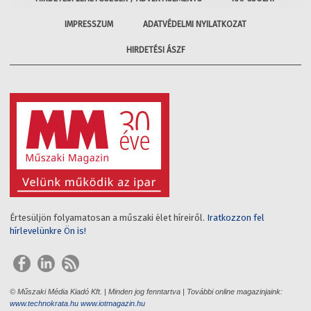
IMPRESSZUM
ADATVÉDELMI NYILATKOZAT
HIRDETÉSI ÁSZF
Értesüljön folyamatosan a műszaki élet híreiről.
Iratkozzon fel
hírlevelünkre Ön is!
© Műszaki Média Kiadó Kft. | Minden jog fenntartva | További online magazinjaink:
www.technokrata.hu
www.iotmagazin.hu