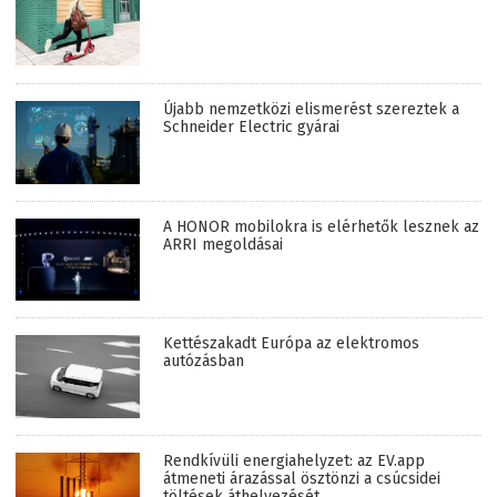
Újabb nemzetközi elismerést szereztek a
Schneider Electric gyárai
A HONOR mobilokra is elérhetők lesznek az
ARRI megoldásai
Kettészakadt Európa az elektromos
autózásban
Rendkívüli energiahelyzet: az EV.app
átmeneti árazással ösztönzi a csúcsidei
töltések áthelyezését