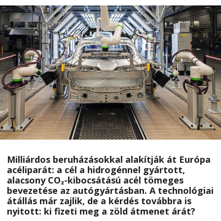
Milliárdos beruházásokkal alakítják át Európa
acéliparát: a cél a hidrogénnel gyártott,
alacsony CO₂-kibocsátású acél tömeges
bevezetése az autógyártásban. A technológiai
átállás már zajlik, de a kérdés továbbra is
nyitott: ki fizeti meg a zöld átmenet árát?