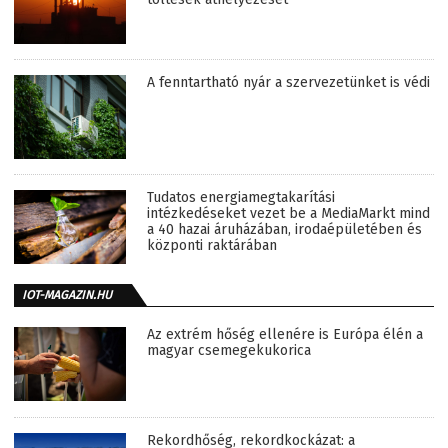
A fenntartható nyár a szervezetünket is védi
Tudatos energiamegtakarítási
intézkedéseket vezet be a MediaMarkt mind
a 40 hazai áruházában, irodaépületében és
központi raktárában
IOT-MAGAZIN.HU
Az extrém hőség ellenére is Európa élén a
magyar csemegekukorica
Rekordhőség, rekordkockázat: a