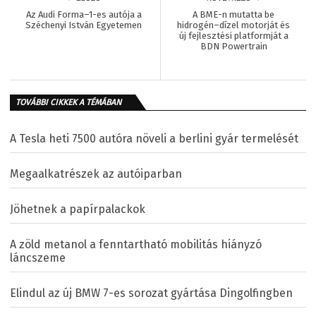
Az Audi Forma–1-es autója a
A BME-n mutatta be
Széchenyi István Egyetemen
hidrogén–dízel motorját és
új fejlesztési platformját a
BDN Powertrain
TOVÁBBI CIKKEK A TÉMÁBAN
A Tesla heti 7500 autóra növeli a berlini gyár termelését
Megaalkatrészek az autóiparban
Jöhetnek a papírpalackok
A zöld metanol a fenntartható mobilitás hiányzó
láncszeme
Elindul az új BMW 7-es sorozat gyártása Dingolfingben