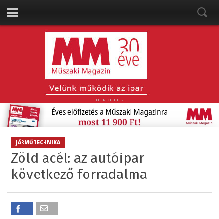
HIRDETÉS
JÁRMŰTECHNIKA
Zöld acél: az autóipar
következő forradalma