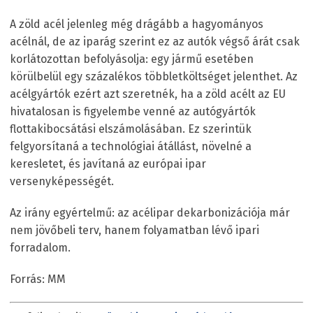
A zöld acél jelenleg még drágább a hagyományos
acélnál, de az iparág szerint ez az autók végső árát csak
korlátozottan befolyásolja: egy jármű esetében
körülbelül egy százalékos többletköltséget jelenthet. Az
acélgyártók ezért azt szeretnék, ha a zöld acélt az EU
hivatalosan is figyelembe venné az autógyártók
flottakibocsátási elszámolásában. Ez szerintük
felgyorsítaná a technológiai átállást, növelné a
keresletet, és javítaná az európai ipar
versenyképességét.
Az irány egyértelmű: az acélipar dekarbonizációja már
nem jövőbeli terv, hanem folyamatban lévő ipari
forradalom.
Forrás: MM