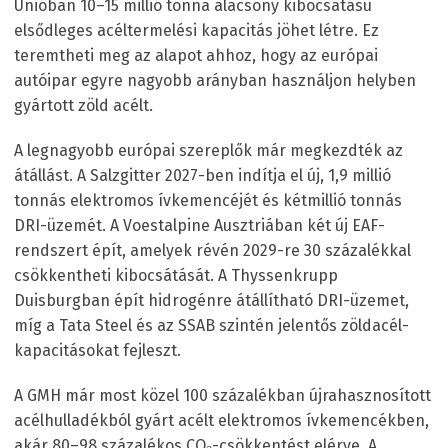
Unióban 10–15 millió tonna alacsony kibocsátású
elsődleges acéltermelési kapacitás jöhet létre. Ez
teremtheti meg az alapot ahhoz, hogy az európai
autóipar egyre nagyobb arányban használjon helyben
gyártott zöld acélt.
A legnagyobb európai szereplők már megkezdték az
átállást. A Salzgitter 2027-ben indítja el új, 1,9 millió
tonnás elektromos ívkemencéjét és kétmillió tonnás
DRI-üzemét. A Voestalpine Ausztriában két új EAF-
rendszert épít, amelyek révén 2029-re 30 százalékkal
csökkentheti kibocsátását. A Thyssenkrupp
Duisburgban épít hidrogénre átállítható DRI-üzemet,
míg a Tata Steel és az SSAB szintén jelentős zöldacél-
kapacitásokat fejleszt.
A GMH már most közel 100 százalékban újrahasznosított
acélhulladékból gyárt acélt elektromos ívkemencékben,
akár 80–98 százalékos CO₂-csökkentést elérve. A