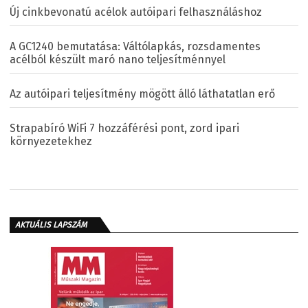
Új cinkbevonatú acélok autóipari felhasználáshoz
A GC1240 bemutatása: Váltólapkás, rozsdamentes
acélból készült maró nano teljesítménnyel
Az autóipari teljesítmény mögött álló láthatatlan erő
Strapabíró WiFi 7 hozzáférési pont, zord ipari
környezetekhez
AKTUÁLIS LAPSZÁM