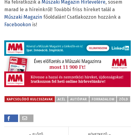
Ha feliratkozik a
Műszaki Magazin Hírlevelére
, sosem
marad le a híreinkről! További friss híreket talál a
Műszaki Magazin
főoldalán! Csatlakozzon hozzánk a
Facebookon
is!
KAPCSOLÓDÓ KULCSSZAVAK
ACÉL
AUTÓIPAR
FORRADALOM
ZÖLD
← ELŐZŐ
KÖVETKEZŐ →