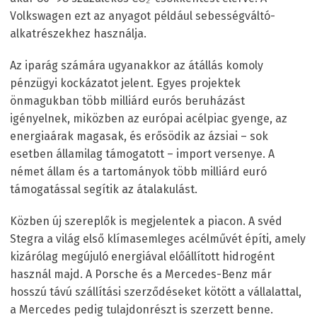
Volkswagen ezt az anyagot például sebességváltó-
alkatrészekhez használja.
Az iparág számára ugyanakkor az átállás komoly
pénzügyi kockázatot jelent. Egyes projektek
önmagukban több milliárd eurós beruházást
igényelnek, miközben az európai acélpiac gyenge, az
energiaárak magasak, és erősödik az ázsiai – sok
esetben államilag támogatott – import versenye. A
német állam és a tartományok több milliárd euró
támogatással segítik az átalakulást.
Közben új szereplők is megjelentek a piacon. A svéd
Stegra a világ első klímasemleges acélművét építi, amely
kizárólag megújuló energiával előállított hidrogént
használ majd. A Porsche és a Mercedes-Benz már
hosszú távú szállítási szerződéseket kötött a vállalattal,
a Mercedes pedig tulajdonrészt is szerzett benne.