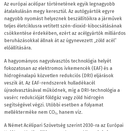
Az európai acélipar történetének egyik legnagyobb
átalakulásán megy keresztül. Az autógyártók egyre
nagyobb nyomást helyeznek beszállítóikra a járművek
teljes életciklusra vetített szén-dioxid-kibocsátásának
csökkentése érdekében, ezért az acélgyártók milliárdos
beruházásokkal állnak át az úgynevezett „zöld acél”
előállítására.
A hagyományos nagyolvasztós technológia helyét
fokozatosan az elektromos ívkemencék (EAF) és a
hidrogénalapú közvetlen redukciós (DRI) eljárások
veszik át. Az EAF-rendszerek hulladékacél
újraolvasztásával működnek, míg a DRI-technológia a
vasérc redukcióját földgáz vagy zöld hidrogén
segítségével végzi. Utóbbi esetben a folyamat
mellékterméke nem CO₂, hanem víz.
A Német Acélipari Szövetség szerint 2030-ra az Európai