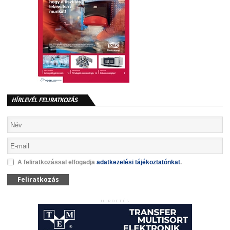
HÍRLEVÉL FELIRATKOZÁS
A feliratkozással elfogadja
adatkezelési tájékoztatónkat
.
Feliratkozás
HIRDETÉS